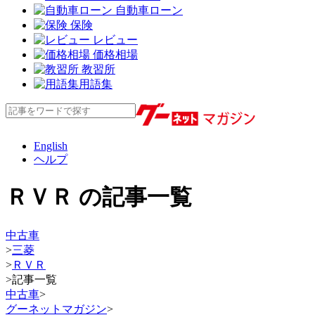
自動車ローン
保険
レビュー
価格相場
教習所
用語集
English
ヘルプ
ＲＶＲ の記事一覧
中古車
>
三菱
>
ＲＶＲ
>
記事一覧
中古車
>
グーネットマガジン
>