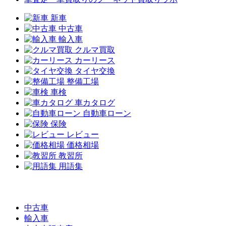
新車
中古車
輸入車
クルマ買取
カーリース
タイヤ交換
整備工場
車検
車カタログ
自動車ローン
保険
レビュー
価格相場
教習所
用語集
中古車
輸入車