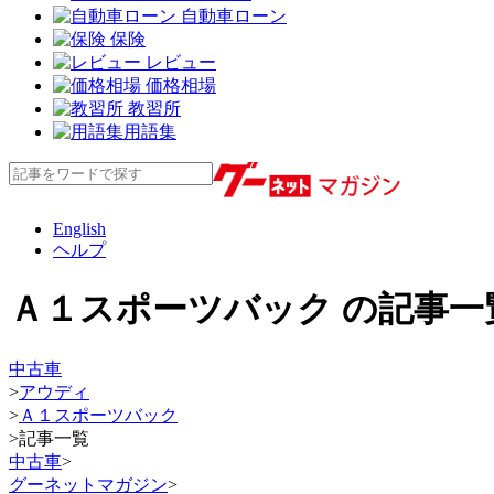
自動車ローン
保険
レビュー
価格相場
教習所
用語集
English
ヘルプ
Ａ１スポーツバック の記事一
中古車
>
アウディ
>
Ａ１スポーツバック
>
記事一覧
中古車
>
グーネットマガジン
>