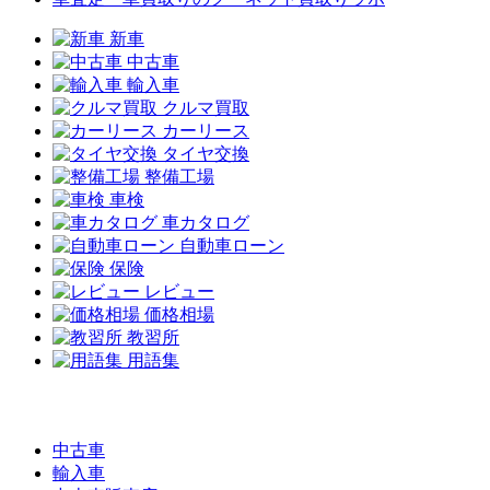
新車
中古車
輸入車
クルマ買取
カーリース
タイヤ交換
整備工場
車検
車カタログ
自動車ローン
保険
レビュー
価格相場
教習所
用語集
中古車
輸入車