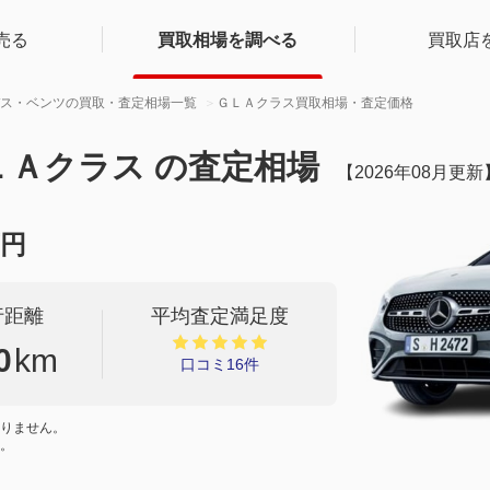
売る
買取相場を調べる
買取店
ス・ベンツの買取・査定相場一覧
ＧＬＡクラス買取相場・査定価格
ＬＡクラス の査定相場
【2026年08月更新
円
行距離
平均査定満足度
0
km
口コミ16件
りません。
。