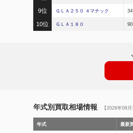
9位
ＧＬＡ２５０ ４マチック
3
10位
ＧＬＡ１８０
9
年式別買取相場情報
【2026年08
年式
最新