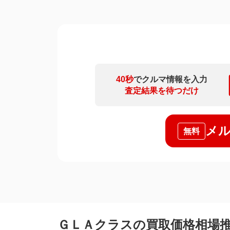
40秒
でクルマ情報を入力
査定結果を待つだけ
メル
無料
ＧＬＡクラスの買取価格相場