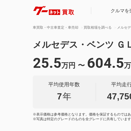
クルマを
車買取・中古車査定・車売却
買取相場を調べる
メルセデ
メルセデス・ベンツ Ｇ
25.5
604.5
万円
〜
万
平均使用年数
平均走
7
年
47,75
※表示価格は参考価格となります。価格を保証するものではあ
※写真は特定のグレードのものを全グレードに共有しています