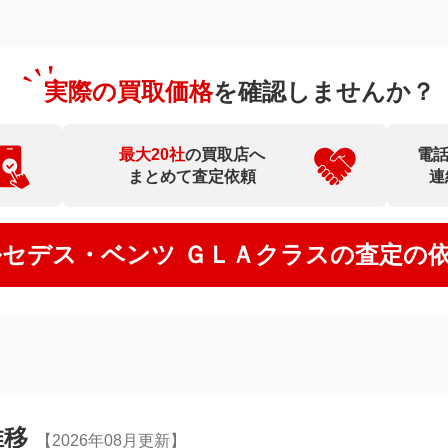
実際の買取価格
を確認しませんか？
最大20社
の買取店へ
電
まとめて査定依頼
連
セデス・ベンツ ＧＬＡクラス⁠の
査定の
推移
【2026年08月更新】