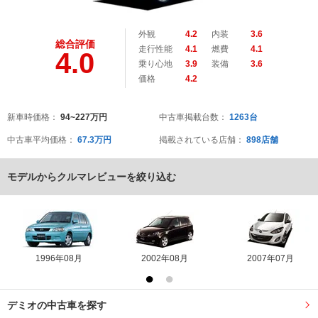
外観
4.2
内装
3.6
総合評価
走行性能
4.1
燃費
4.1
4.0
乗り心地
3.9
装備
3.6
価格
4.2
新車時価格：
94~227万円
中古車掲載台数：
1263台
中古車平均価格：
67.3万円
掲載されている店舗：
898店舗
モデルからクルマレビューを絞り込む
1996年08月
2002年08月
2007年07月
デミオの中古車を探す