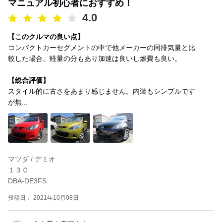
マニュアル初心者におすすめ！
4.0
【このクルマの良い点】
コンパクトカーセグメントの中で他メーカーの同排気量と比
較した場合、軽量の分もあり加速は良いし燃費も良い。
【総合評価】
スタイル的に古さをあまり感じません。内装もシンプルです
が無...
マツダ / デミオ
１３Ｃ
DBA-DE3FS
投稿日： 2021年10月08日