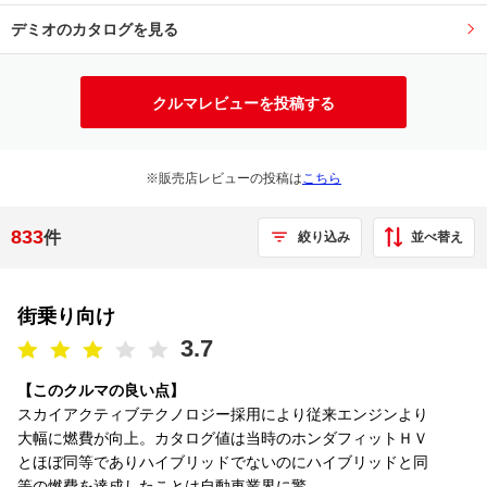
デミオのカタログを見る
クルマレビューを投稿する
※販売店レビューの投稿は
こちら
833
件
並べ替え
絞り込み
街乗り向け
3.7
【このクルマの良い点】
スカイアクティブテクノロジー採用により従来エンジンより
大幅に燃費が向上。カタログ値は当時のホンダフィットＨＶ
とほぼ同等でありハイブリッドでないのにハイブリッドと同
等の燃費を達成したことは自動車業界に驚...