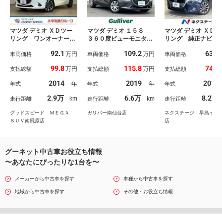
マツダ デミオ ＸＤツー
マツダ デミオ １５Ｓ
マツダ デミオ ＸＤツ
リング ワンオーナー／
３６０度ビューモニター
リング 純正ナビ 
衝突軽減ブレーキ／レー
／純正ナビ／ＥＴＣ／純
車 スマートシティ
92.1
109.2
63.3
万円
万円
ンキープ／ブラインドス
車両価格
正ドライブレコーダー／
車両価格
ーキ クルコン シ
車両価格
ポットモニター／ヘッド
ＣＤ／ＤＶＤ再生可／Ｂ
ヒーター ＬＥＤヘ
99.8
115.8
74.9
万円
万円
支払総額
支払総額
支払総額
アップディスプレイ／パ
ｌｕｅｔｏｏｔｈ接続可
ランプ バックカ
ドルシフト／ＣＤ／ＤＶ
／フルセグＴＶ視聴可／
Ｂｌｕｅｔｏｏｔｈ
2014
2019
2016
年
年
年式
年式
年式
Ｄ再生／バックモニター
衝突軽減ブレーキ／車線
ＴＣ 純正１６イン
／スマートキー／プッシ
逸脱警報／ＢＳＭ／コー
ルミ ステアリング
2.9万
6.6万
8.2万
km
km
走行距離
走行距離
走行距離
ュスタート／純正アルミ
ナーセンサー／禁煙車
ッチ パドルシフト
ホイール
グッドスピード ＭＥＧＡ
ガリバー南仙台店
ネクステージ 早島イン
ＳＵＶ南風原店
店
グーネット中古車お役立ち情報
〜あなたにぴったりな1台を〜
メーカーから中古車を探す
車種から中古車を探す
地域から中古車を探す
その他・お役立ち情報