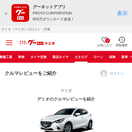
グーネットアプリ
表示
PROTO CORPORATION
800万ダウンロード達成！
デミオ（マツダ）の口コミ・評価
0
お気に入り
閲覧履歴
整備工場
車検
タイヤ交換
新品タイヤ
カタログ
ローン
保険
新車・
クルマレビューをご紹介
ログイン
マツダ
デミオのクルマレビューを紹介