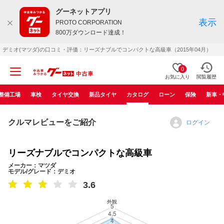
グーネットアプリ
表示
PROTO CORPORATION
800万ダウンロード達成！
デミオ(マツダ)の口コミ・評価：リーズナブルでコンパクトな高級車（2015年04月）
0
お気に入り
閲覧履歴
整備工場
車検
タイヤ交換
新品タイヤ
カタログ
ローン
保険
新車・
クルマレビューをご紹介
ログイン
リーズナブルでコンパクトな高級車
メーカー：マツダ
モデル/グレード：デミオ
3.6