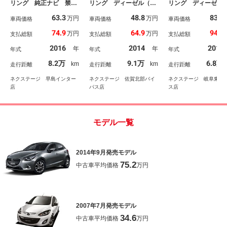
リング 純正ナビ 禁煙
リング ディーゼル（軽
リング ディーゼル
車 スマートシティブレ
油） メーカーナビ バ
正ＳＤナビ 全周囲
63.3
48.8
83.5
万円
万円
ーキ クルコン シート
車両価格
ックカメラ 衝突被害軽
車両価格
ラ 衝突被害軽減シ
車両価格
ヒーター ＬＥＤヘッド
減システム 禁煙車 ス
ム ドラレコ コー
74.9
64.9
94.9
万円
万円
支払総額
支払総額
支払総額
ランプ バックカメラ
マートキー ＬＥＤヘッ
センサー スマート
Ｂｌｕｅｔｏｏｔｈ Ｅ
ド ビルトインＥＴＣ
ー ＬＥＤヘッド 
2016
2014
2018
年
年
年式
年式
年式
ＴＣ 純正１６インチア
クルコン 純正１６イン
トインＥＴＣ クル
ルミ ステアリングスイ
チアルミ 車線逸脱警
ン 純正１６インチ
8.2万
9.1万
6.8万
km
km
走行距離
走行距離
走行距離
ッチ パドルシフト
報 オートライト オー
ミ
トエアコン
ネクステージ 早島インター
ネクステージ 佐賀北部バイ
ネクステージ 岐阜東バ
店
パス店
ス店
モデル一覧
2014年9月発売モデル
75.2
中古車平均価格
万円
2007年7月発売モデル
34.6
中古車平均価格
万円