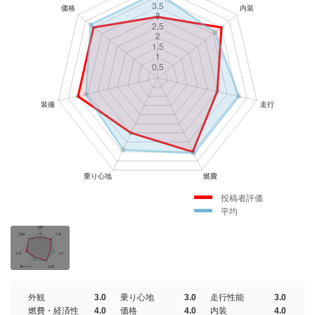
投稿者評価
平均
外観
3.0
乗り心地
3.0
走行性能
3.0
燃費・経済性
4.0
価格
4.0
内装
4.0