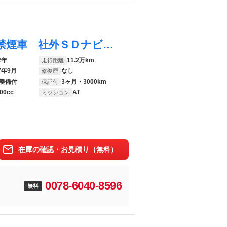
ウィッシュ １．８Ｓ ユーザー下取り車 禁煙車 社外ＳＤナビ Ｂｌｕｅｔｏｏｔｈ接続 バックモニター フルセグＴＶ ＣＤ／ＤＶＤ再生 ＥＴＣ マニュアルモード オートライト／ＡＣ 衝突安全ボディー
2年
11.2万km
走行距離
7年9月
なし
修復歴
整備付
3ヶ月・3000km
保証付
00cc
AT
ミッション
在庫の確認・お見積り（無料）
0078-6040-8596
無料