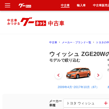
中古車
輸入車
中古車販売
新車
中古車
中古車
メーカー・ブランド一覧
トヨタの
輸入車
ウィッシュ ZGE20W
クルマ買取
モデルで絞り込む
カーリース
タイヤ交換
2003年1月~2009年4月（12）
2009年4月~2017年10月（87）
整備工場
メーカー
トヨタ ウィッシュ
車種
車検