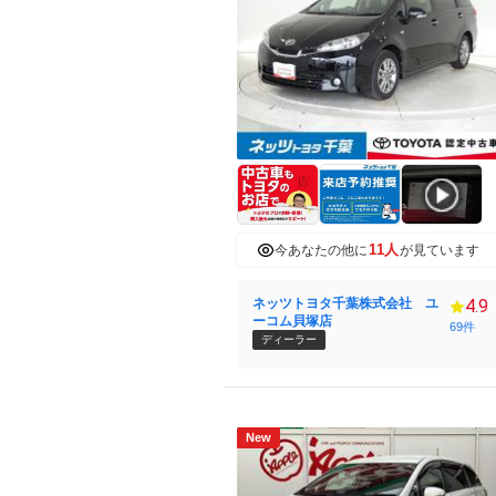
11人
今あなたの他に
が見ています
ネッツトヨタ千葉株式会社 ユ
4.9
ーコム貝塚店
69件
ディーラー
New