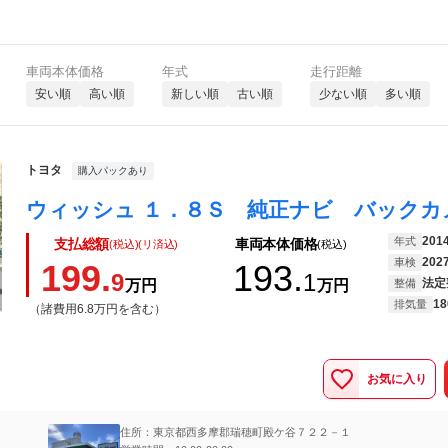
車両本体価格
年式
走行距離
安い順
高い順
新しい順
古い順
少ない順
多い順
トヨタ
購入パックあり
201
年式
支払総額
車両本体価格
(税込)(リ済込)
(税込)
202
車検
199.
193.
9
1
法定
万円
万円
整備
18
排気量
（諸費用6.8万円を含む）
お気に入り
住所：東京都西多摩郡瑞穂町殿ケ谷７２２－１