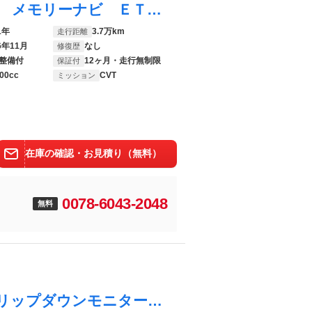
ウィッシュ １．８Ｓモノトーン ワンセグ メモリーナビ ＥＴＣ ＨＩＤヘッドライト ３列シート ワンオーナー ＤＶＤ再生 記録簿 乗車定員７人 安全装備 ナビ＆ＴＶ ＣＤ アルミホイール フルフラットシート 盗難防止装置 キーレス
1年
3.7万km
走行距離
6年11月
なし
修復歴
整備付
12ヶ月・走行無制限
保証付
00cc
CVT
ミッション
在庫の確認・お見積り（無料）
0078-6043-2048
無料
ウィッシュ Ｓ ７人乗 ワンオーナー フリップダウンモニター 純正ＨＤＤナビ（ＮＨＺＤ－Ｗ６２Ｇ） バックカメラ ＥＴＣ オートライト フロントフォグ