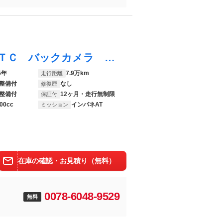
ウィッシュ １．８Ｓ エアロツアラー ＥＴＣ バックカメラ ＴＶ アルミホイール オートライト ＨＩＤ スマートキー 電動格納ミラー ３列シート ＣＶＴ 衝突安全ボディ ＡＢＳ ＥＳＣ ＣＤ Ｂｌｕｅｔｏｏｔｈ エアコン
5年
7.9万km
走行距離
整備付
なし
修復歴
整備付
12ヶ月・走行無制限
保証付
00cc
インパネAT
ミッション
在庫の確認・お見積り（無料）
0078-6048-9529
無料