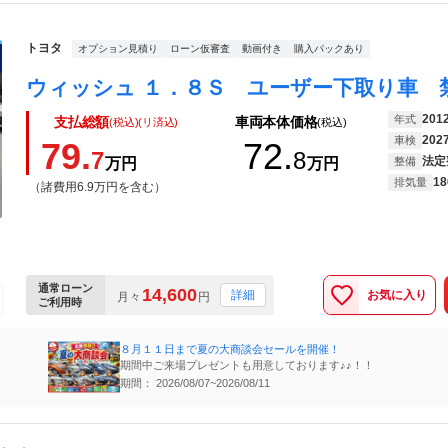
トヨタ
オプション見積り
ローン仮審査
動画付き
購入パックあり
201
年式
支払総額
車両本体価格
(税込)(リ済込)
(税込)
202
車検
79.
72.
7
8
法定
万円
万円
整備
18
排気量
（諸費用6.9万円を含む）
通常ローン
14,600
お気に入り
詳細
月々
円
ご利用時
８月１１日まで夏の大商談会セールを開催！
期間中ご来場プレゼントも用意しております♪♪！！
期間： 2026/08/07~2026/08/11