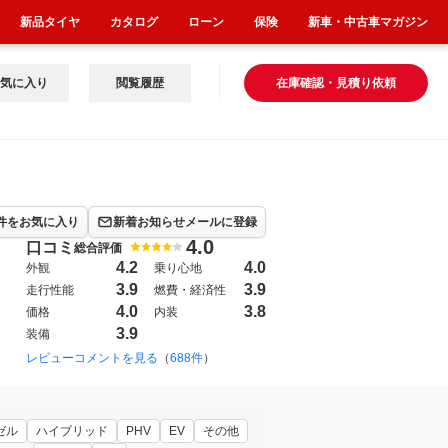
新品タイヤ
カタログ
ローン
保険
新車・中古車マガジン
気に入り
閲覧履歴
在庫確認・見積り依頼
件をお気に入り
新着お知らせメールに登録
4.0
口コミ
総合評価
4.2
4.0
外観
乗り心地
3.9
3.9
走行性能
燃費・経済性
4.0
3.8
価格
内装
3.9
装備
レビューコメントを見る
（
688件
）
ゼル
ハイブリッド
PHV
EV
その他