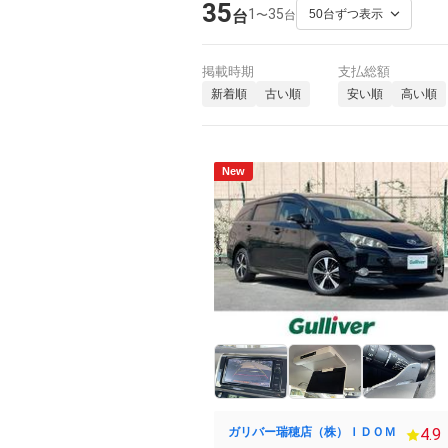
35
1
35
〜
台
台
掲載時期
支払総額
新着順
古い順
安い順
高い順
New
ガリバー瑞穂店（株）ＩＤＯＭ
4.9