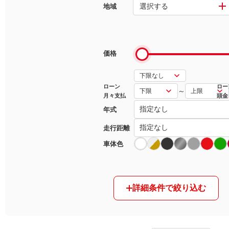
選択する
地域
マガジン
車カタログ
価格
自動車ローン
ローン
ロー
～
月々支払
頭金
保険
年式
レビュー
走行距離
車体色
価格相場
教習所
詳細条件で絞り込む
用語集