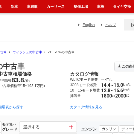
店
新車
車買取
カーリース
整備工場
車検
タイヤ交換
English
ヘルプ
お
中古車
ウィッシュの中古車
ZGE20Wの中古車
の中古車
この条
中古車相場価格
カタログ情報
83.8
--
km/L
WLTCモード燃費
平均価格
万円
14.4~16.0
km/L
JC08モード燃費
(中古車価格帯15~193.1万円)
12.8~16.6
km/L
10・15モード燃費
1800~2000
cc
排気量
相場表から探す
2003年1月~2009年4月（12）
2009年4月~2017年10月（87）
カタログ情報を見る
モデル・
選択する
エンジン
ガソリン
ディー
グレード