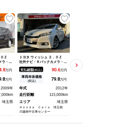
UP
UP
２．０Ｚ
トヨタ ウィッシュ ２．０Ｚ
トヨタ ウィッシュ ２．０Ｚ
トヨタ
メラ・フ
社外ナビ・Ｒバックカメラ・Ｈ
純正ナビ／バックカメラ／オー
ナビ
ｏｔｈ接
ＩＤヘッドライト・フォグライ
トライト／キセノンヘッドライ
ライ
4.
8
90.
6
54.
1
支払総額
支払総額
支払
万円
(税込)
万円
(税込)
万円
ッシュス
ト・ＥＴＣ・１７インチアルミ
ト／純正アルミホイール／パド
ーナ
ーズコン
ホイール・サンルーフ・クルー
ルシフト／ＥＴＣ／クルーズコ
イン
車両本体価格
車両本体価格
車両
9.
8
79.
8
46.
9
万円
万円
万円
ト・ＨＩ
ズコントロール・スマートキ
ントロール／プッシュスタート
シー
(税込)
(税込)
グラン
ー・Ｂｌｕｅｔｏｏｔｈオーデ
／スマートキー
カー
2009年
年式
2012年
年式
2012年
年式
Ｗ・ＡＡ
ィオ
キー
7,000km
走行距離
115,000km
走行距離
176,000km
走行
埼玉県
エリア
埼玉県
エリア
福岡県
エリ
Ｈｏｎｄａ Ｃａｒｓ 埼玉南
ガリバー香春店 （株）ＩＤＯＭ
トヨタ
川越南中古車センター
神泉店