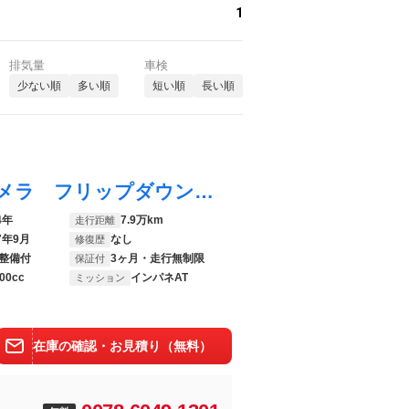
1
排気量
車検
少ない順
多い順
短い順
長い順
ウィッシュ １．８Ｓ 純正ナビ バックカメラ フリップダウンモニター 横滑り防止装置 パドルシフト ＥＴＣ ドライブレコーダー ＳＰＯＲＴ ＥＣＯＭＯＤＥ オートライト 電動格納ミラー フォグランプ パワーウィンドウ
4年
7.9万km
走行距離
7年9月
なし
修復歴
整備付
3ヶ月・走行無制限
保証付
00cc
インパネAT
ミッション
在庫の確認・お見積り（無料）