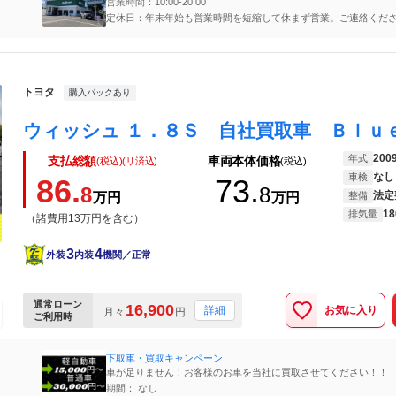
営業時間：10:00-20:00
定休日：年末年始も営業時間を短縮して休まず営業。ご連絡くだ
料通話】0120-77-8512
トヨタ
購入パックあり
200
年式
支払総額
車両本体価格
(税込)(リ済込)
(税込)
なし
車検
86.
73.
8
8
法定
万円
万円
整備
18
排気量
（諸費用13万円を含む）
3
4
外装
内装
機関／正常
通常ローン
16,900
お気に入り
詳細
月々
円
ご利用時
下取車・買取キャンペーン
車が足りません！お客様のお車を当社に買取させてください！！
期間： なし