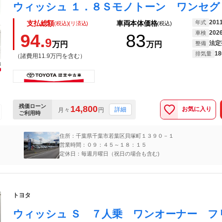
201
年式
支払総額
車両本体価格
(税込)(リ済込)
(税込)
202
車検
94.
83
9
法定
万円
万円
整備
18
排気量
（諸費用11.9万円を含む）
残価ローン
14,800
お気に入り
詳細
月々
円
ご利用時
住所：千葉県千葉市若葉区貝塚町１３９０－１
営業時間：０９：４５～１８：１５
定休日：毎週月曜日（祝日の場合も含む)
トヨタ