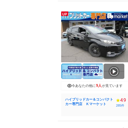
UP
9人
今あなたの他に
が見ています
ハイブリッドカー＆コンパクト
4.9
カー専門店 Ｋマーケット
285件