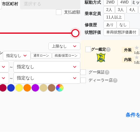
駆動方式
ミッ
2WD
4WD
選択する
市区町村
2人
3人
4人
支払総額
乗車定員
11人以上
修復歴
あり
なし
状態評価
車両状態評価書付
★
グー鑑定
?
外装
ン
1点
通常ローン
残価/据置ローン
★
内装
1点
～
グー保証
?
～
ディーラー店
?
条件