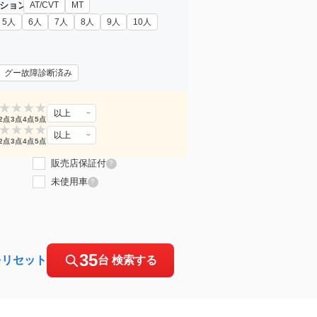
ション
AT/CVT
MT
5人
6人
7人
8人
9人
10人
グー故障診断済み
★
★
★
★
以上
2点
3点
4点
5点
★
★
★
★
以上
2点
3点
4点
5点
販売店保証付
?
未使用車
?
35
をリセット
台 検索する