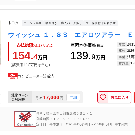
トヨタ
ローン仮審査
動画付き
購入パックあり
グー保証付けられます
201
年式
支払総額
車両本体価格
(税込)(リ済込)
(税込)
車検
車検
154.
139.
4
9
法定
万円
万円
整備
18
排気量
（諸費用14.5万円を含む）
コンピューター診断済
通常ローン
17,000
お気に入り
詳細
月々
円
ご利用時
住所：埼玉県春日部市赤沼５３１－１
営業時間：１０：００～１９：００
定休日：年中無休 2025年12月28日～2026年1月1日年末休業