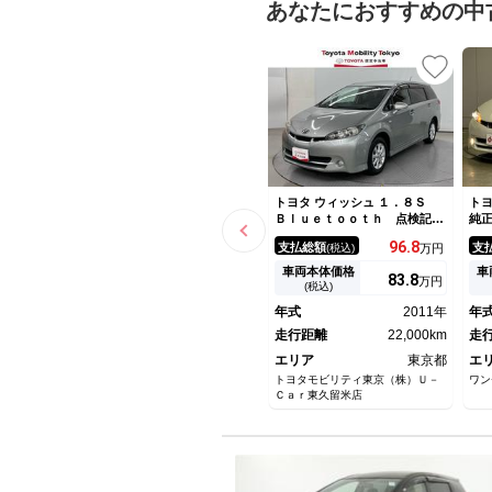
あなたにおすすめの中
トヨタ ウィッシュ １．８Ｓ
トヨ
Ｂｌｕｅｔｏｏｔｈ 点検記録
純
簿 ナビ ＨＩＤ ＥＴＣ Ｔ
オ
96.
8
支払総額
支
(税込)
万円
Ｖ 空気清浄機 修復歴なし
キ
ＵＳＢ オートエアコン パワ
ル
車両本体価格
車
83.
8
万円
ーステアリング パワーウィン
ト
(税込)
ドウ 両席エアバック ＡＢ
人
年式
2011年
年
Ｓ 横滑防止装置
走行距離
22,000km
走
エリア
東京都
エ
トヨタモビリティ東京（株）Ｕ－
ワン
Ｃａｒ東久留米店