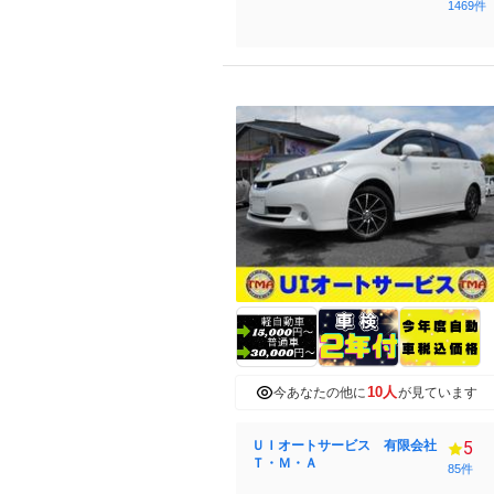
1469件
10人
今あなたの他に
が見ています
ＵＩオートサービス 有限会社
5
Ｔ・Ｍ・Ａ
85件