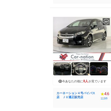
8人
今あなたの他に
が見ています
カーネーション４号バイパス
4.6
店 ＪＵ適正販売店
113件