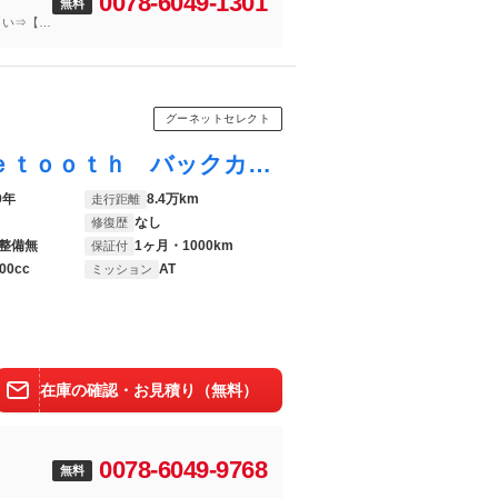
0078-6049-1301
無料
さい⇒【無
グーネットセレクト
ウィッシュ １．８Ｓ 自社買取車 Ｂｌｕｅｔｏｏｔｈ バックカメラ ＥＴＣ テレビ ナビ 社外アルミホイール プッシュスタート スマートキー２個 ＨＩＤヘッドライト ウインカーミラー 電動格納ミラー Ｗエアバック ＡＢＳ
9年
8.4万km
走行距離
なし
修復歴
整備無
1ヶ月・1000km
保証付
00cc
AT
ミッション
在庫の確認・お見積り（無料）
0078-6049-9768
無料