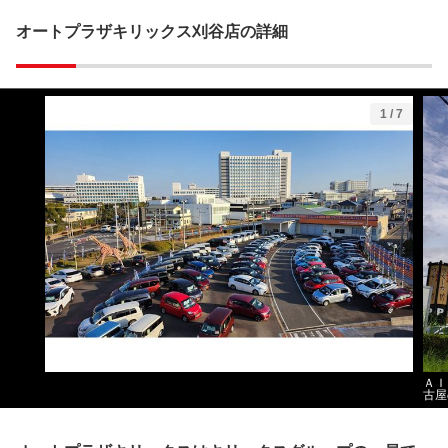
オートプラザキリックス刈谷店の詳細
1
/
7
ＡＩ
古屋