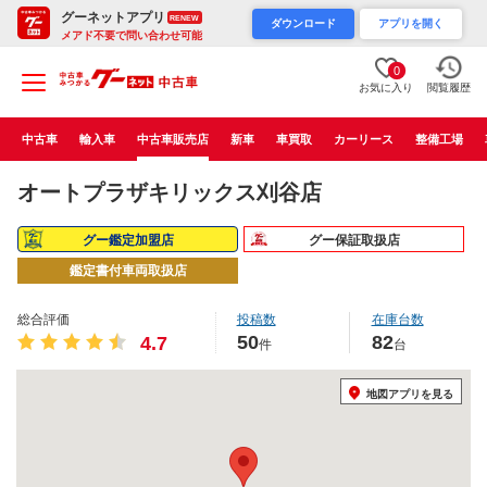
グーネットアプリ
RENEW
ダウンロード
アプリを開く
メアド不要で問い合わせ可能
0
お気に入り
閲覧履歴
中古車
輸入車
中古車販売店
新車
車買取
カーリース
整備工場
オートプラザキリックス刈谷店
グー鑑定加盟店
グー保証取扱店
鑑定書付車両取扱店
総合評価
投稿数
在庫台数
50
82
4.7
件
台
地図アプリを見る