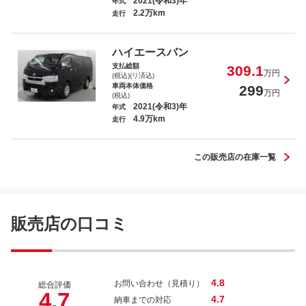
2021(令和3)年
年式
2.2万km
走行
カローラクロス ハイブリッド Ｓ
ハイエースバン
支払総額
309.1
万円
(税込)(リ済込)
車両本体価格
299
万円
(税込)
2021(令和3)年
年式
4.9万km
ハリアー Ｚ レザーパッケージ
走行
この販売店の在庫一覧
Ｃ－ＨＲ Ｓ
販売店の口コミ
4.8
お問い合わせ（見積り）
総合評価
4.7
4.7
納車までの対応