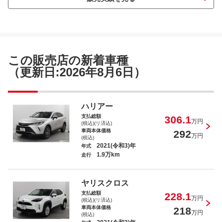
シエンタ ファンベースＧ セーフティー
エディション
この販売店の新着車種
（更新日:2026年8月6日）
クラウンクロスオーバー Ｇアドバンスド・
ハリアー
レザーパッケージ
支払総額
306.1
万円
(税込)(リ済込)
車両本体価格
292
万円
(税込)
2021(令和3)年
年式
1.9万km
走行
ヴェルファイア ３．５エグゼクティブラ
ウンジＺ
ヤリスクロス
支払総額
228.1
万円
(税込)(リ済込)
車両本体価格
218
万円
(税込)