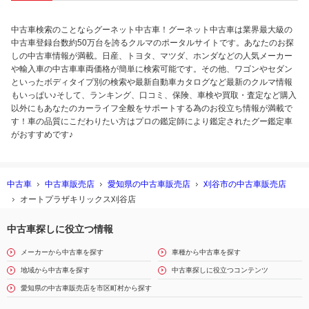
中古車検索のことならグーネット中古車！グーネット中古車は業界最大級の
中古車登録台数約50万台を誇るクルマのポータルサイトです。あなたのお探
しの中古車情報が満載。日産、トヨタ、マツダ、ホンダなどの人気メーカー
や輸入車の中古車車両価格が簡単に検索可能です。その他、ワゴンやセダン
といったボディタイプ別の検索や最新自動車カタログなど最新のクルマ情報
もいっぱい♪そして、ランキング、口コミ、保険、車検や買取・査定など購入
以外にもあなたのカーライフ全般をサポートする為のお役立ち情報が満載で
す！車の品質にこだわりたい方はプロの鑑定師により鑑定されたグー鑑定車
がおすすめです♪
中古車
中古車販売店
愛知県の中古車販売店
刈谷市の中古車販売店
オートプラザキリックス刈谷店
中古車探しに役立つ情報
メーカーから中古車を探す
車種から中古車を探す
地域から中古車を探す
中古車探しに役立つコンテンツ
愛知県の中古車販売店を市区町村から探す