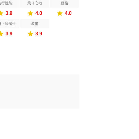
走行性能
乗り心地
価格
3.9
4.0
4.0
費・経済性
装備
3.9
3.9