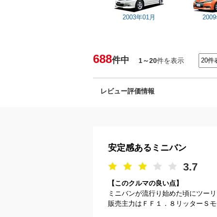
2003年01月
200
688
件中
1～20
件を表示
レビュー評価情報
安定感あるミニバン
3.7
【このクルマの良い点】
ミニバンが流行り始めた頃にツーリ
販売主力はＦＦ１．８リッターＳモ