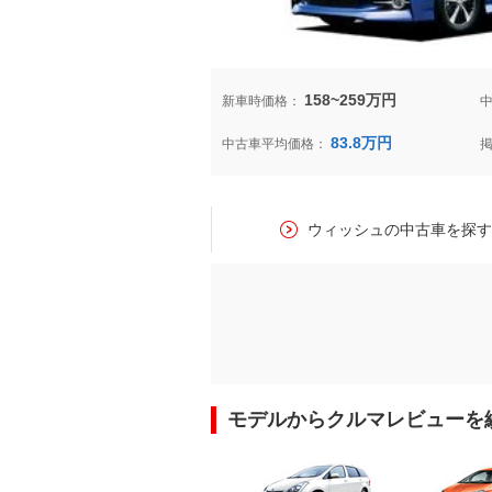
マガジン
158~259万円
車カタログ
新車時価格：
83.8万円
中古車平均価格：
自動車ローン
保険
ウィッシュの中古車を探
レビュー
価格相場
教習所
モデルからクルマレビューを
用語集