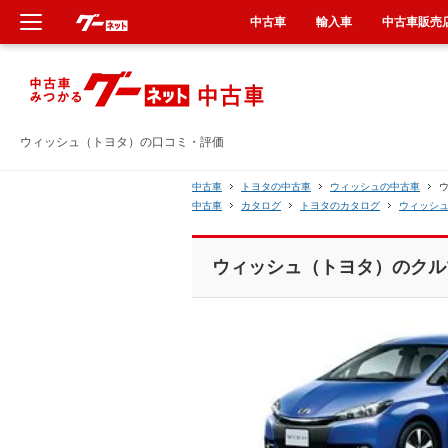
中古車
輸入車
中古車販売
新車
中古車
ウィッシュ（トヨタ）の口コミ・評価
輸入車
中古車
トヨタの中古車
ウィッシュの中古車
中古車
カタログ
トヨタのカタログ
ウィッシ
クルマ買取
ウィッシュ（トヨタ）のクル
カーリース
タイヤ交換
整備工場
車検