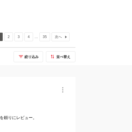
2
3
4
…
35
次へ
絞り込み
並べ替え
を頼りにレビュー。