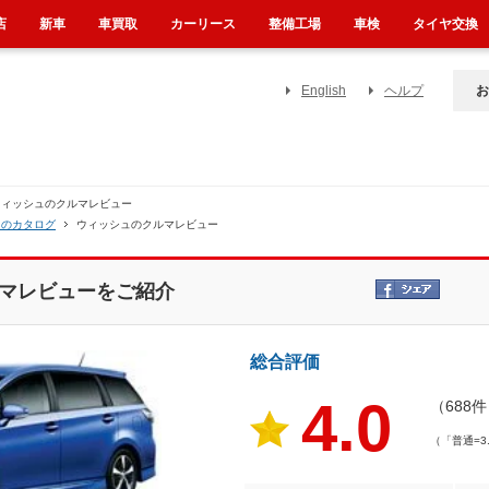
店
新車
車買取
カーリース
整備工場
車検
タイヤ交換
English
ヘルプ
お
ウィッシュのクルマレビュー
ュのカタログ
ウィッシュのクルマレビュー
マレビューをご紹介
総合評価
4.0
（688
（「普通=3