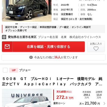
年式
2022年
走行
5.6万km
車検
2027年7月
排気
2000cc
整備
法定整備付
修復
なし
保証
保証付 (12ヶ月・走行無制限)
認定中古車
ディーラー保証
車両状態評価書
グー鑑定
オンライン商談可
オプション見積り可
愛知県名古屋市名東区
プジョー名古屋 名東 株式会社ホワイトハウス
お気に入り
在庫を確認・見積り依頼する
16人
今あなたの他に
が見ています
プジョー
UP
５００８ ＧＴ ブルーＨＤｉ １オーナー 後期モデル 純
正ナビＴＶ ＡｐｐｌｅＣａｒＰｌａｙ バックカメラ アダ
プティブクルーズコントロール パワーシート・ヒーター パ
支払総額
(税込)
本体価格
諸費用
ワーバックドア ＬＥＤヘッド ハーフレザーシート ＥＴ
259.1
13.4
272.
5
万円
万円
万円
Ｃ 禁煙
21,700
通常ローン
月々
円