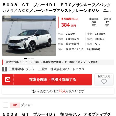
５００８ ＧＴ ブルーＨＤｉ ＥＴＣ／サンルーフ／バック
カメラ／ＡＣＣ／レーンキープアシスト／レーンポジショニン
グアシスト／電動シート／電動テールゲート／アップルカープ
支払総額
(税込)
本体価格
諸費用
レイ／アンドロイドオート／純正１８インチＡＷ
367
17
384
万円
万円
万円
年式
2022年
走行
2.5万km
車検
2027年7月
排気
2000cc
整備
法定整備付
修復
なし
保証
保証付 (12ヶ月・走行無制限)
認定中古車
ディーラー保証
車両状態評価書
グー鑑定
オンライン商談可
三重県津市
プジョー三重津 株式会社ホワイトハウス
お気に入り
在庫を確認・見積り依頼する
12人
今あなたの他に
が見ています
プジョー
UP
５００８ ＧＴ ブルーＨＤｉ 後期モデル アダプティブク