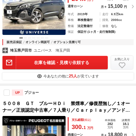
スト
15,100
通常ローン
月々
円
年式
2019年
走行
6.9万km
車検
車検整備付
排気
2000cc
整備
法定整備付
修復
なし
保証
保証付 (1ヶ月・走行無制限)
販売店保証
オンライン商談可
オプション見積り可
埼玉県戸田市
ユニバース 埼玉戸田
お気に入り
在庫を確認・見積り依頼する
25人
今あなたの他に
が見ています
プジョー
UP
５００８ ＧＴ ブルーＨＤｉ 禁煙車／修復歴無し／１オー
ナー／正規認定中古車／７人乗り／Ｃａｒｐｌａｙ／アンドロ
イドオート／シートヒーター／バックカメラ／前後コーナーセ
支払総額
(税込)
本体価格
諸費用
ンサー／ＡＣＣ／ハンズフリー電動テールゲート／運転席電動
282
18.1
300.
1
万円
万円
万円
シート
18,800
残価ローン
月々
円