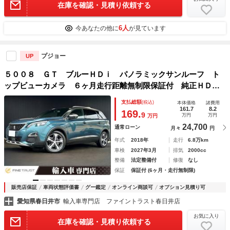
在庫を確認・見積り依頼する
6人
今あなたの他に
が見ています
プジョー
UP
５００８ ＧＴ ブルーＨＤｉ パノラミックサンルーフ ト
ップビューカメラ ６ヶ月走行距離無制限保証付 純正ＨＤＤ
ナビ ハーフレザーシート 禁煙車 ＬＥＤヘッドライト パ
支払総額
(税込)
本体価格
諸費用
ワーバックドア アダプティブクルーズコントロール ＥＴＣ
161.7
8.2
169.
9
万円
万円
万円
24,700
通常ローン
月々
円
年式
2018年
走行
6.8万km
車検
2027年3月
排気
2000cc
整備
法定整備付
修復
なし
保証
保証付 (6ヶ月・走行無制限)
販売店保証
車両状態評価書
グー鑑定
オンライン商談可
オプション見積り可
愛知県春日井市
輸入車専門店 ファイントラスト春日井店
お気に入り
在庫を確認・見積り依頼する