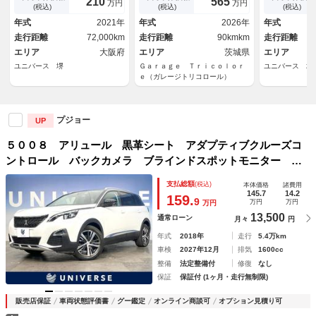
210
565
万円
万円
ＥＤヘッドライト 前席パワー
ート パワー
(税込)
(税込)
(税込)
シート 前席シートヒーター
Ｄヘッドライ
年式
2021年
年式
2026年
年式
純正ナビ バックカメラ 電動
トエアコン 
走行距離
72,000km
走行距離
90kmkm
走行距離
リアゲート
ール 禁煙車
エリア
大阪府
エリア
茨城県
エリア
ユニバース 堺
Ｇａｒａｇｅ Ｔｒｉｃｏｌｏｒ
ユニバース 堺
ｅ（ガレージトリコロール）
プジョー
UP
５００８ アリュール 黒革シート アダプティブクルーズコ
ントロール バックカメラ ブラインドスポットモニター ３
列シート 電動リアゲート 運転席パワーシート ＬＥＤヘッ
支払総額
(税込)
本体価格
諸費用
ドライト Ｂｌｕｅｔｏｏｔｈ ＥＴＣ
145.7
14.2
159.
9
万円
万円
万円
13,500
通常ローン
月々
円
年式
2018年
走行
5.4万km
車検
2027年12月
排気
1600cc
整備
法定整備付
修復
なし
保証
保証付 (1ヶ月・走行無制限)
販売店保証
車両状態評価書
グー鑑定
オンライン商談可
オプション見積り可