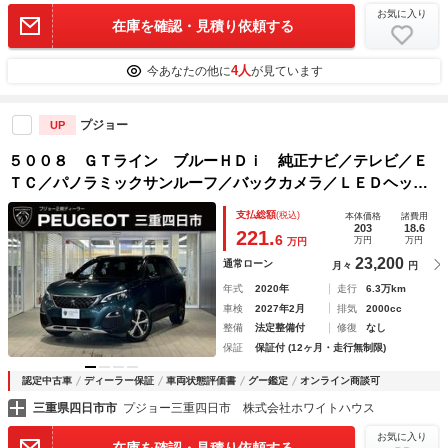
お気に入り
在庫を確認・見積り依頼する
4人
今あなたの他に
が見ています
プジョー
UP
５００８ ＧＴライン ブルーＨＤｉ 純正ナビ／テレビ／Ｅ
ＴＣ／パノラミックサンルーフ／バックカメラ／ＬＥＤヘッド
ライト／アップルカープレイ／ＡＣＣ／レーンキープアシスト
支払総額
(税込)
本体価格
諸費用
203
18.6
221.
6
万円
万円
万円
23,200
通常ローン
月々
円
年式
2020年
走行
6.3万km
車検
2027年2月
排気
2000cc
整備
法定整備付
修復
なし
保証
保証付 (12ヶ月・走行無制限)
認定中古車
ディーラー保証
車両状態評価書
グー鑑定
オンライン商談可
三重県四日市市
プジョー三重四日市 株式会社ホワイトハウス
お気に入り