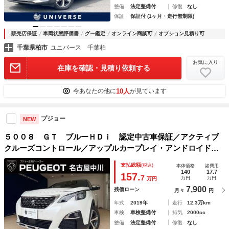
整備
法定整備付
修復
なし
保証
保証付 (1ヶ月・走行無制限)
販売店保証
車両状態評価書
グー鑑定
オンライン商談可
オプション見積り可
千葉県柏市
ユニバース 千葉柏
お気に入り
在庫を確認・見積り依頼する
10人
今あなたの他に
が見ています
プジョー
NEW
５００８ ＧＴ ブルーＨＤｉ 認定中古車保証／アクティブ
クルーズコントロール／アップルカープレイ・アンドロイドオ
ート／ブラインドスポットモニター／サンルーフ／電動リアゲ
支払総額
(税込)
本体価格
諸費用
ート／ＥＴＣ／バックカメラ／純正アルミホイール１８インチ
140
17.7
157.
7
万円
万円
万円
7,900
残価ローン
月々
円
年式
2019年
走行
12.3万km
車検
車検整備付
排気
2000cc
整備
法定整備付
修復
なし