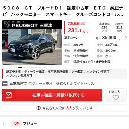
５００８ ＧＴ ブルーＨＤｉ 認定中古車 ＥＴＣ 純正ナ
ビ バックモニター スマートキー クルーズコントロール
オートエアコン ＬＥＤヘッドライト ＡｐｐｌｅＣａｒＰｌ
支払総額
(税込)
本体価格
諸費用
ａｙ ＡｎｄｒｏｉｄＡｕｔｏ ブラインドスポットモニター
210
21.1
231.
1
万円
万円
万円
35,400
通常ローン
月々
円
年式
2019年
走行
4.8万km
車検
車検整備付
排気
2000cc
整備
法定整備付
修復
なし
保証
保証付 (12ヶ月・走行無制限)
認定中古車
ディーラー保証
車両状態評価書
グー鑑定
オンライン商談可
オプション見積り可
三重県津市
プジョー三重津 株式会社ホワイトハウス
お気に入り
在庫を確認・見積り依頼する
8人
今あなたの他に
が見ています
プジョー
UP