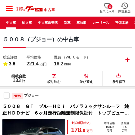
0
お気に入り
閲覧履歴
中古車
輸入車
中古車販売店
新車
車買取
カーリース
整備工場
５００８（プジョー）の中古車
総合評価
平均価格
燃費
（WLTCモード）
3.6
221.4
16.2
万円
km/l
掲載台数
133
台
絞り込む
並び替え
条件保存
プジョー
NEW
５００８ ＧＴ ブルーＨＤｉ パノラミックサンルーフ 純
正ＨＤＤナビ ６ヶ月走行距離無制限保証付 トップビューカ
メラ ハーフレザーシート 禁煙車 パワーバックドア ＬＥ
支払総額
(税込)
本体価格
諸費用
Ｄヘッドライト フルセグＴＶ アダプティブクルーズコント
164.9
14
178.
9
万円
万円
万円
ロール