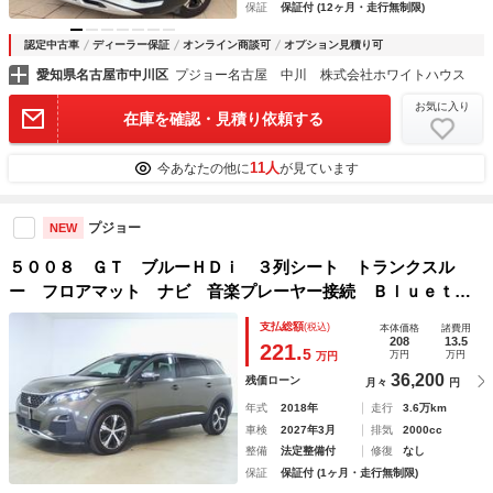
保証
保証付 (12ヶ月・走行無制限)
認定中古車
ディーラー保証
オンライン商談可
オプション見積り可
愛知県名古屋市中川区
プジョー名古屋 中川 株式会社ホワイトハウス
お気に入り
在庫を確認・見積り依頼する
11人
今あなたの他に
が見ています
プジョー
NEW
５００８ ＧＴ ブルーＨＤｉ ３列シート トランクスル
ー フロアマット ナビ 音楽プレーヤー接続 Ｂｌｕｅｔｏ
ｏｔｈ接続 ＴＶ ＥＴＣ サンルーフ・ガラスルーフ ＬＥ
支払総額
(税込)
本体価格
諸費用
Ｄヘッドライト 電動リアゲート 全周囲カメラ フロントカ
208
13.5
221.
5
万円
万円
万円
メラ
36,200
残価ローン
月々
円
年式
2018年
走行
3.6万km
車検
2027年3月
排気
2000cc
整備
法定整備付
修復
なし
保証
保証付 (1ヶ月・走行無制限)