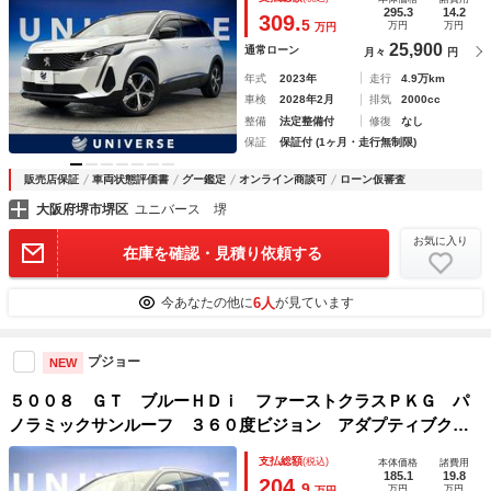
ンドスポットモニター ディーゼル車 後期型 電動リアゲー
295.3
14.2
309.
5
万円
万円
万円
ト
25,900
通常ローン
月々
円
年式
2023年
走行
4.9万km
車検
2028年2月
排気
2000cc
整備
法定整備付
修復
なし
保証
保証付 (1ヶ月・走行無制限)
販売店保証
車両状態評価書
グー鑑定
オンライン商談可
ローン仮審査
大阪府堺市堺区
ユニバース 堺
お気に入り
在庫を確認・見積り依頼する
6人
今あなたの他に
が見ています
プジョー
NEW
５００８ ＧＴ ブルーＨＤｉ ファーストクラスＰＫＧ パ
ノラミックサンルーフ ３６０度ビジョン アダプティブクル
ーズコントロール ＡｐｐｌｅＣａｒＰｌａｙ ３列シート
支払総額
(税込)
本体価格
諸費用
電動リアゲート シートヒーター パワーシート レーンアシ
185.1
19.8
204.
9
万円
万円
万円