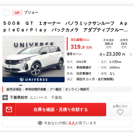
プジョー
UP
５００８ ＧＴ １オーナー パノラミックサンルーフ Ａｐ
ｐｌｅＣａｒＰｌａｙ バックカメラ アダプティブクルー
ズ パワーシート シートヒーター パワーバックドア ＬＥ
支払総額
(税込)
本体価格
諸費用
Ｄヘッド 純正１８インチＡＷ ＥＴＣ 禁煙車
300.4
19.5
319.
9
万円
万円
万円
23,100
通常ローン
月々
円
年式
2021年
走行
2.3万km
車検
車検整備付
排気
1600cc
整備
法定整備付
修復
なし
保証
保証付 (1ヶ月・走行無制限)
販売店保証
車両状態評価書
グー鑑定
オンライン商談可
千葉県柏市
ユニバース 千葉柏
お気に入り
在庫を確認・見積り依頼する
6人
今あなたの他に
が見ています