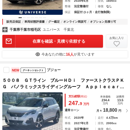
車検
2028年6月
排気
1600cc
整備
法定整備付
修復
なし
保証
保証付 (1ヶ月・走行無制限)
販売店保証
車両状態評価書
グー鑑定
オンライン商談可
オプション見積り可
千葉県千葉市稲毛区
ユニバース 千葉北
お気に入り
在庫を確認・見積り依頼する
16人
今あなたの他に
が見ています
プジョー
NEW
グーネットセレクト
５００８ ＧＴライン ブルーＨＤｉ ファーストクラスＰＫ
Ｇ パノラミックスライディングルーフ Ａｐｐｌｅｃａｒｐ
ｌａｙ 純正ナビ バックカメラ レーダークルーズコントロ
支払総額
(税込)
本体価格
諸費用
ール シートヒーター ハーフレザーシート ブラインドスポ
234.4
13.5
247.
9
万円
万円
万円
ット ＥＴＣ
18,800
通常ローン
月々
円
年式
2020年
走行
4.4万km
車検
2027年2月
排気
2000cc
整備
法定整備付
修復
なし