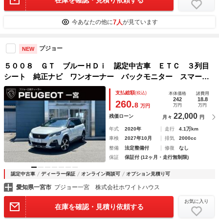
在庫を確認・見積り依頼する
7人
今あなたの他に
が見ています
プジョー
NEW
５００８ ＧＴ ブルーＨＤｉ 認定中古車 ＥＴＣ ３列目
シート 純正ナビ ワンオーナー バックモニター スマート
キー クルーズコントロール オートエアコン ＬＥＤヘッド
支払総額
(税込)
本体価格
諸費用
ライト ＡｐｐｌｅＣａｒＰｌａｙ ＡｎｄｒｏｉｄＡｕｔｏ
242
18.8
260.
8
万円
万円
万円
22,000
残価ローン
月々
円
年式
2020年
走行
4.1万km
車検
2027年10月
排気
2000cc
整備
法定整備付
修復
なし
保証
保証付 (12ヶ月・走行無制限)
認定中古車
ディーラー保証
オンライン商談可
オプション見積り可
愛知県一宮市
プジョー一宮 株式会社ホワイトハウス
お気に入り
在庫を確認・見積り依頼する