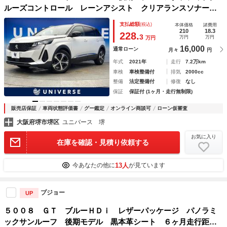
ルーズコントロール レーンアシスト クリアランスソナー
オートハイビーム ＬＥＤヘッドライト 前席パワーシート
支払総額
(税込)
本体価格
諸費用
前席シートヒーター 純正ナビ バックカメラ 電動リアゲー
210
18.3
228.
3
万円
万円
万円
ト
16,000
通常ローン
月々
円
年式
2021年
走行
7.2万km
車検
車検整備付
排気
2000cc
整備
法定整備付
修復
なし
保証
保証付 (1ヶ月・走行無制限)
販売店保証
車両状態評価書
グー鑑定
オンライン商談可
ローン仮審査
大阪府堺市堺区
ユニバース 堺
お気に入り
在庫を確認・見積り依頼する
13人
今あなたの他に
が見ています
プジョー
UP
５００８ ＧＴ ブルーＨＤｉ レザーパッケージ パノラミ
ックサンルーフ 後期モデル 黒本革シート ６ヶ月走行距離