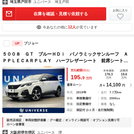
埼玉県戸田市
ユニバース 埼玉戸田
お気に入り
在庫を確認・見積り依頼する
12人
今あなたの他に
が見ています
プジョー
UP
５００８ ＧＴ ブルーＨＤｉ パノラミックサンルーフ Ａ
ＰＰＬＥＣＡＲＰＬＡＹ ハーフレザーシート 前席シートヒ
ーター 前席パワーシート パワーバックドア ＬＥＤヘッド
支払総額
(税込)
本体価格
諸費用
ライト デュアルオートエアコン クルーズコントロール 禁
176.3
19.6
195.
9
万円
万円
万円
煙車
14,100
通常ローン
月々
円
年式
2019年
走行
7.7万km
車検
車検整備付
排気
2000cc
整備
法定整備付
修復
なし
保証
保証付 (1ヶ月・走行無制限)
販売店保証
車両状態評価書
グー鑑定
オンライン商談可
オプション見積り可
ローン仮審査
大阪府堺市堺区
ユニバース 堺