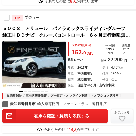
8人
今あなたの他に
が見ています
プジョー
UP
５００８ アリュール パノラミックスライディングルーフ
純正ＨＤＤナビ クルーズコントロール ６ヶ月走行距離無制
限保証 トップビューカメラ 禁煙車 ＬＥＤヘッドライト
支払総額
(税込)
本体価格
諸費用
フルセグＴＶ パワーバックドア Ｂｌｕｅｔｏｏｔｈ
139.7
13.2
152.
9
万円
万円
万円
22,200
通常ローン
月々
円
年式
2017年
走行
4.4万km
車検
車検整備付
排気
1600cc
整備
法定整備付
修復
なし
保証
保証付 (6ヶ月・走行無制限)
販売店保証
車両状態評価書
グー鑑定
オンライン商談可
オプション見積り可
愛知県春日井市
輸入車専門店 ファイントラスト春日井店
お気に入り
在庫を確認・見積り依頼する
14人
今あなたの他に
が見ています