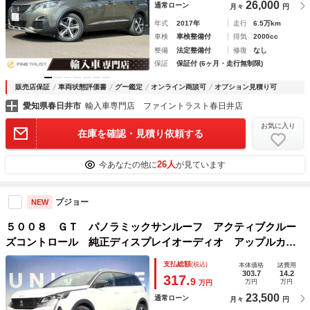
26,000
通常ローン
月々
円
年式
2017年
走行
6.5万km
車検
車検整備付
排気
2000cc
整備
法定整備付
修復
なし
保証
保証付 (6ヶ月・走行無制限)
販売店保証
車両状態評価書
グー鑑定
オンライン商談可
オプション見積り可
愛知県春日井市
輸入車専門店 ファイントラスト春日井店
お気に入り
在庫を確認・見積り依頼する
26人
今あなたの他に
が見ています
プジョー
NEW
５００８ ＧＴ パノラミックサンルーフ アクティブクルー
ズコントロール 純正ディスプレイオーディオ アップルカー
プレイ ３列シート 禁煙車 前席シートヒーター 前席パワ
支払総額
(税込)
本体価格
諸費用
ーシート ＬＥＤヘッドライト 後期モデル
303.7
14.2
317.
9
万円
万円
万円
23,500
通常ローン
月々
円