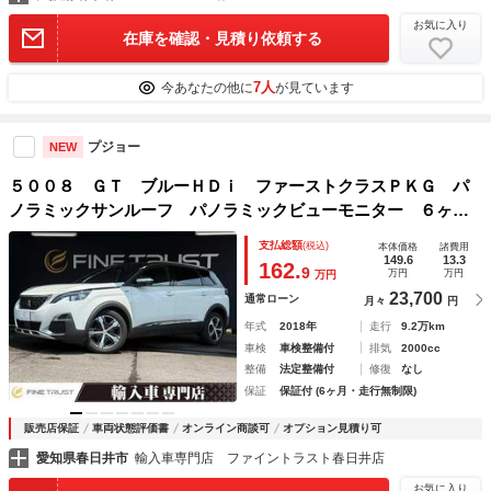
お気に入り
在庫を確認・見積り依頼する
7人
今あなたの他に
が見ています
プジョー
NEW
５００８ ＧＴ ブルーＨＤｉ ファーストクラスＰＫＧ パ
ノラミックサンルーフ パノラミックビューモニター ６ヶ月
走行距離無制限保証付 パーキングアシスト 禁煙車 純正Ｈ
支払総額
(税込)
本体価格
諸費用
ＤＤナビ フルセグＴＶ ハーフレザーシート シートヒータ
149.6
13.3
162.
9
万円
万円
万円
ー
23,700
通常ローン
月々
円
年式
2018年
走行
9.2万km
車検
車検整備付
排気
2000cc
整備
法定整備付
修復
なし
保証
保証付 (6ヶ月・走行無制限)
販売店保証
車両状態評価書
オンライン商談可
オプション見積り可
愛知県春日井市
輸入車専門店 ファイントラスト春日井店
お気に入り