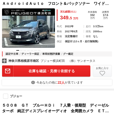
ＡｎｄｒｏｉｄＡｕｔｏ フロント＆バックソナー ワイドバ
ックアイカメラ アドバンスドグリップコントロール アクテ
支払総額
(税込)
本体価格
諸費用
ィブクルーズコントロール ブラインドスポットモニタ
332
17.5
349.
5
万円
万円
万円
年式
2022年
走行
3.5万km
車検
2027年8月
排気
2000cc
整備
法定整備付
修復
なし
保証
保証付 (12ヶ月・走行無制限)
認定中古車
ディーラー保証
車両状態評価書
グー鑑定
神奈川県相模原市南区
プジョー横浜町田 （株）サンオータス
お気に入り
在庫を確認・見積り依頼する
22人
今あなたの他に
が見ています
プジョー
５００８ ＧＴ ブルーＨＤｉ ７人乗・後期型 ディーゼル
ターボ 純正ディスプレイオーディオ 全周囲カメラ ＥＴＣ