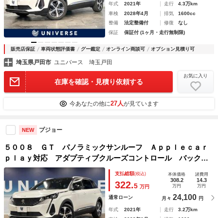
年式
2021年
走行
4.3万km
車検
2028年4月
排気
1600cc
整備
法定整備付
修復
なし
保証
保証付 (1ヶ月・走行無制限)
販売店保証
車両状態評価書
グー鑑定
オンライン商談可
オプション見積り可
埼玉県戸田市
ユニバース 埼玉戸田
お気に入り
在庫を確認・見積り依頼する
27人
今あなたの他に
が見ています
プジョー
NEW
５００８ ＧＴ パノラミックサンルーフ Ａｐｐｌｅｃａｒ
ｐｌａｙ対応 アダプティブクルーズコントロール バックカ
メラ ブラインドスポットモニター ハーフレザーシート シ
支払総額
(税込)
本体価格
諸費用
ートヒーター パワーシート パワーバックドア
308.2
14.3
322.
5
万円
万円
万円
24,100
通常ローン
月々
円
年式
2021年
走行
3.2万km