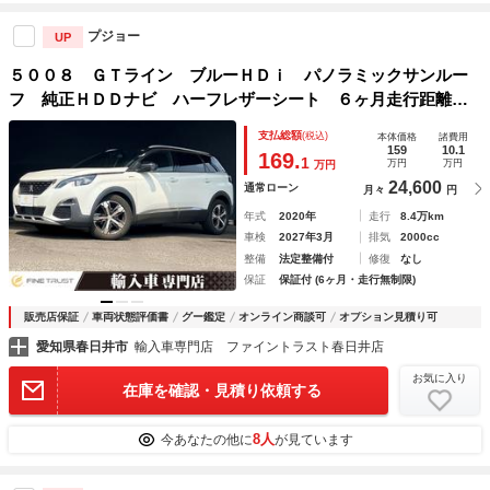
プジョー
UP
５００８ ＧＴライン ブルーＨＤｉ パノラミックサンルー
フ 純正ＨＤＤナビ ハーフレザーシート ６ヶ月走行距離無
制限保証付 フルセグＴＶ 禁煙車 トップビューカメラ ア
支払総額
(税込)
本体価格
諸費用
ダプティブクルーズコントロール パワーバックドア ＬＥＤ
159
10.1
169.
1
万円
万円
万円
ヘッドライト
24,600
通常ローン
月々
円
年式
2020年
走行
8.4万km
車検
2027年3月
排気
2000cc
整備
法定整備付
修復
なし
保証
保証付 (6ヶ月・走行無制限)
販売店保証
車両状態評価書
グー鑑定
オンライン商談可
オプション見積り可
愛知県春日井市
輸入車専門店 ファイントラスト春日井店
お気に入り
在庫を確認・見積り依頼する
8人
今あなたの他に
が見ています