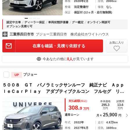
車検
2028年2月
排気
2000cc
整備
法定整備付
修復
なし
保証
保証付 (12ヶ月・走行無制限)
認定中古車
ディーラー保証
車両状態評価書
グー鑑定
オンライン商談可
オプション見積り可
三重県四日市市
プジョー三重四日市 株式会社ホワイトハウス
お気に入り
在庫を確認・見積り依頼する
8人
今あなたの他に
が見ています
プジョー
UP
５００８ ＧＴ パノラミックサンルーフ 純正ナビ Ａｐｐ
ｌｅＣａｒＰｌａｙ アダプティブクルコン フルセグ リア
ビユーカメラ シートヒーター パワーシート パワーバック
支払総額
(税込)
本体価格
諸費用
ドア オートライト ＬＥＤヘッド ＥＴＣ 禁煙車
295.3
13.6
308.
9
万円
万円
万円
25,900
通常ローン
月々
円
年式
2022年
走行
4.8万km
車検
2027年6月
排気
1600cc