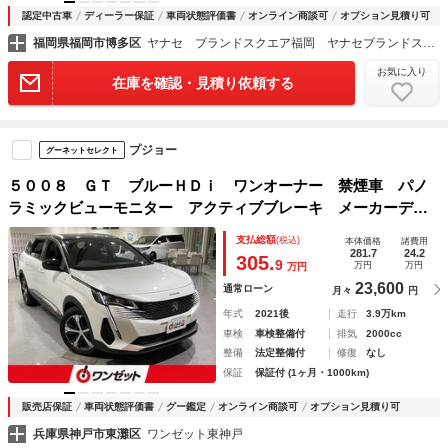
認定中古車
ディーラー保証
車両状態評価書
オンライン商談可
オプション見積り可
福岡県福岡市博多区
ヤナセ ブランドスクエア福岡 ヤナセブランドスクエア（株）
お気に入り
在庫を確認・見積り依頼する
プジョー
グーネットセレクト
５００８ ＧＴ ブルーＨＤｉ ワンオーナー 禁煙車 パノ
ラミックビューモニター アクティブブレーキ メーカーディ
スプレイオーディオ レーダークルーズ クリランスソナー
支払総額
(税込)
本体価格
諸費用
オートハイビーム 純正１８インチＡＷ クロハーフレザーシ
281.7
24.2
305.
9
万円
万円
万円
ート
23,600
通常ローン
月々
円
年式
2021後
走行
3.9万km
車検
車検整備付
排気
2000cc
整備
法定整備付
修復
なし
保証
保証付 (1ヶ月・1000km)
販売店保証
車両状態評価書
グー鑑定
オンライン商談可
オプション見積り可
兵庫県神戸市東灘区
ワンゼット東神戸