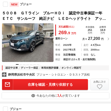
プジョー
NEW
５００８ ＧＴライン ブルーＨＤｉ 認定中古車保証一年
ＥＴＣ サンルーフ 純正ナビ ＬＥＤヘッドライト アップ
ルカープレイ アンドロイドオート 純正１８インチＡＷ
支払総額
(税込)
本体価格
諸費用
251
18.9
269.
9
万円
万円
万円
27,200
通常ローン
月々
円
年式
2020年
走行
4.9万km
車検
2027年2月
排気
2000cc
整備
法定整備無
修復
なし
保証
保証付 (12ヶ月・走行無制限)
認定中古車
ディーラー保証
車両状態評価書
オンライン商談可
静岡県浜松市中央区
プジョー・シトロエン・ＤＳストア浜松
お気に入り
在庫を確認・見積り依頼する
3人
今あなたの他に
が見ています
プジョー