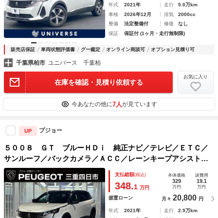
年式
2021年
走行
5.0万km
車検
2026年12月
排気
2000cc
整備
法定整備付
修復
なし
保証
保証付 (1ヶ月・走行無制限)
販売店保証
車両状態評価書
グー鑑定
オンライン商談可
オプション見積り可
千葉県柏市
ユニバース 千葉柏
お気に入り
在庫を確認・見積り依頼する
7人
今あなたの他に
が見ています
プジョー
UP
５００８ ＧＴ ブルーＨＤｉ 純正ナビ／テレビ／ＥＴＣ／
サンルーフ／バックカメラ／ＡＣＣ／レーンキープアシスト／
レーンポジショニングアシスト／電動シート／電動テールゲー
支払総額
(税込)
本体価格
諸費用
ト／アップルカープレイ／アンドロイドオート／純正１８イン
329
19.1
348.
1
万円
万円
万円
チＡＷ
20,800
据置ローン
月々
円
年式
2021年
走行
2.9万km