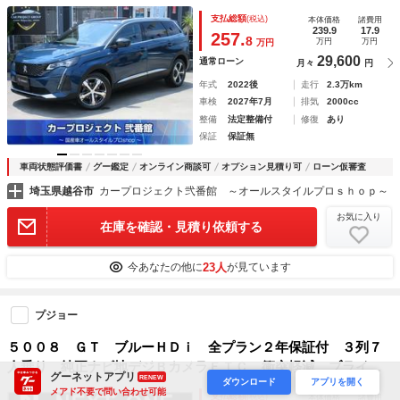
ドラレコ ハーフレザーシート シートヒーター マッサージ
支払総額
(税込)
本体価格
諸費用
機能 ハンズフリー付き電動ゲート アクティブセーフティブ
239.9
17.9
257.
8
万円
万円
万円
レーキ
29,600
通常ローン
月々
円
年式
2022後
走行
2.3万km
車検
2027年7月
排気
2000cc
整備
法定整備付
修復
あり
保証
保証無
車両状態評価書
グー鑑定
オンライン商談可
オプション見積り可
ローン仮審査
埼玉県越谷市
カープロジェクト弐番館 ～オールスタイルプロｓｈｏｐ～
お気に入り
在庫を確認・見積り依頼する
23人
今あなたの他に
が見ています
プジョー
５００８ ＧＴ ブルーＨＤｉ 全プラン２年保証付 ３列７
人乗り 純正ナビ地デジＢカメラＥＴＣ 衝突軽減 ブライン
グーネットアプリ
RENEW
ダウンロード
アプリを開く
ドスポットモニター アダプティブクルコン パワーバックド
メアド不要で問い合わせ可能
支払総額
(税込)
本体価格
諸費用