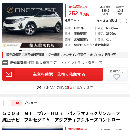
無制限保証付 禁煙車 アラウンドビューモニター パーキン
支払総額
(税込)
本体価格
諸費用
グアシスト 純正ＨＤＤナビ フルセグＴＶ シートヒーター
239.8
13.1
252.
9
万円
万円
万円
36,800
通常ローン
月々
円
年式
2021年
走行
5.9万km
車検
車検整備付
排気
2000cc
整備
法定整備付
修復
なし
保証
保証付 (6ヶ月・走行無制限)
販売店保証
車両状態評価書
グー鑑定
オンライン商談可
オプション見積り可
愛知県春日井市
輸入車専門店 ファイントラスト春日井店
お気に入り
在庫を確認・見積り依頼する
9人
今あなたの他に
が見ています
プジョー
UP
５００８ ＧＴ ブルーＨＤｉ パノラマミックサンルーフ
純正ナビ フルセグＴＶ アダプティブクルーズコントロー
ル バックカメラ フルＬＥＤヘッドライト 禁煙車 ブライ
支払総額
(税込)
本体価格
諸費用