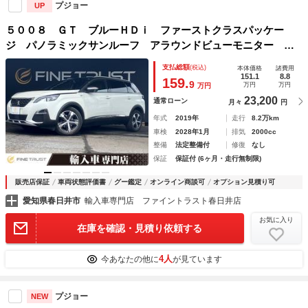
プジョー
UP
５００８ ＧＴ ブルーＨＤｉ ファーストクラスパッケー
ジ パノラミックサンルーフ アラウンドビューモニター ６
ヶ月走行距離無制限保証付 パーキングアシスト 禁煙車 純
支払総額
(税込)
本体価格
諸費用
正ＨＤＤナビ フルセグＴＶ アダプティブクルーズコントロ
151.1
8.8
159.
9
万円
万円
万円
ール
23,200
通常ローン
月々
円
年式
2019年
走行
8.2万km
車検
2028年1月
排気
2000cc
整備
法定整備付
修復
なし
保証
保証付 (6ヶ月・走行無制限)
販売店保証
車両状態評価書
グー鑑定
オンライン商談可
オプション見積り可
愛知県春日井市
輸入車専門店 ファイントラスト春日井店
お気に入り
在庫を確認・見積り依頼する
4人
今あなたの他に
が見ています
プジョー
NEW