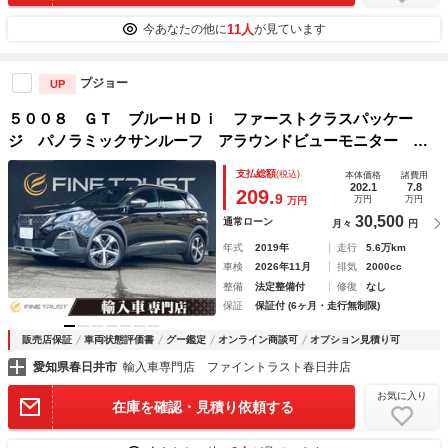
11人
今あなたの他に
が見ています
プジョー
UP
５００８ ＧＴ ブルーＨＤｉ ファーストクラスパッケー
ジ パノラミックサンルーフ アラウンドビューモニター ６
ヶ月走行距離無制限保証付 シートヒーター 禁煙車 ハーフ
支払総額
(税込)
本体価格
諸費用
レザーシート アダプティブクルーズコントロール パワーバ
202.1
7.8
209.
9
万円
万円
万円
ックドア
30,500
通常ローン
月々
円
年式
2019年
走行
5.6万km
車検
2026年11月
排気
2000cc
整備
法定整備付
修復
なし
保証
保証付 (6ヶ月・走行無制限)
販売店保証
車両状態評価書
グー鑑定
オンライン商談可
オプション見積り可
愛知県春日井市
輸入車専門店 ファイントラスト春日井店
お気に入り
在庫を確認・見積り依頼する