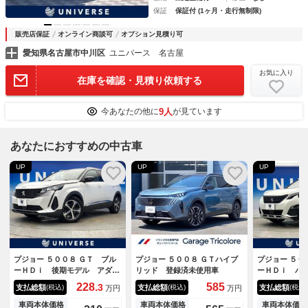
保証
保証付 (1ヶ月・走行無制限)
販売店保証
オンライン商談可
オプション見積り可
愛知県名古屋市中川区
ユニバース 名古屋
お気に入り
在庫を確認・見積り依頼する
9人
今あなたの他に
が見ています
あなたにおすすめの中古車
UP
UP
UP
プジョー ５００８ ＧＴ ブル
プジョー ５００８ ＧＴハイブ
プジョー ５０
ーＨＤｉ 後期モデル アダプ
リッド 登録済未使用車
ーＨＤｉ パ
ティブクルーズコントロール
ーフ ＡＰＰ
228.
585
3
支払総額
支払総額
支払総額
(税込)
(税込)
(税込)
万円
万円
レーンアシスト クリアランス
Ｙ ハーフレ
ソナー オートハイビーム Ｌ
シートヒータ
車両本体価格
車両本体価格
車両本体価格