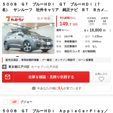
５００８ ＧＴ ブルーＨＤｉ ＧＴ ブルーＨＤｉ（７
名） サンルーフ 社外キャリア 純正ナビ ＢＴ Ｂカメ
ラ ユーザー買取 社外後席モニター 電動リアゲート おく
支払総額
(税込)
本体価格
諸費用
だけ充電 アクティブセーフティブレーキ ハーフレザー パ
139.7
10
149.
7
万円
万円
万円
ドルシフト
16,800
通常ローン
月々
円
年式
2017年
走行
7.3万km
車検
車検整備付
排気
2000cc
整備
法定整備付
修復
なし
保証
保証付 (1ヶ月・走行無制限)
販売店保証
車両状態評価書
グー鑑定
オンライン商談可
ローン仮審査
東京都江戸川区
カーセブン江戸川店
お気に入り
在庫を確認・見積り依頼する
8人
今あなたの他に
が見ています
プジョー
UP
５００８ ＧＴ ブルーＨＤｉ ＡｐｐｌｅＣａｒＰｌａｙ／