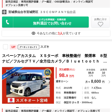
販売店保証
車両状態評価書
グー鑑定
OBD診断済み
オンライン商談可
オプション見積り可
宮城県仙台市宮城野区
３９ＣＯＭＰＡＮＹ仙台店
お気に入り
まずは在庫確認・見積依頼
無料通話でお問い合わせ
3人
今あなたの他に
が見ています
スズキ
UP
グーネットセレクト
スペーシアカスタム ＸＳターボ 車検整備付 禁煙車 ８型
ナビ／フルセグＴＶ／全方位カメラ／Ｂｌｕｅｔｏｏｔｈ タ
ーボ車 両側電動スライド シートヒーター ＥＴＣ 純正ア
支払総額
(税込)
本体価格
諸費用
ルミ ＨＩＤライト クルーズコントロール 電動格納ミラー
88.9
10
98.
9
万円
万円
万円
8,600
通常ローン
月々
円
年式
2015年
走行
7.3万km
車検
車検整備付
排気
660cc
整備
法定整備付
修復
なし
保証
保証付 (3ヶ月・3000km)
販売店保証
車両状態評価書
グー鑑定
オンライン商談可
オプション見積り可