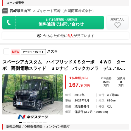
ローン仮審査
宮崎県日向市
スズキオート宮崎（吉岡商事株式会社）
お気に入り
まずは在庫確認・見積依頼
無料通話でお問い合わせ
5人
今あなたの他に
が見ています
スズキ
NEW
グーネットセレクト
スペーシアカスタム ハイブリッドＸＳターボ ４ＷＤ ター
ボ 両側電動スライド ＳＤナビ バックカメラ デュアルセ
ンサーブレーキサポート 禁煙車 ハーフレザーシート コー
支払総額
(税込)
本体価格
諸費用
ナーセンサー スマートキー ＬＥＤヘッド ビルトインＥＴ
159.9
8
167.
9
万円
万円
万円
Ｃ クルコン
年式
2019年
走行
3.9万km
車検
2027年9月
排気
660cc
整備
法定整備付
修復
なし
保証
保証付 (3ヶ月・3000km)
販売店保証
OBD診断済み
オンライン商談可