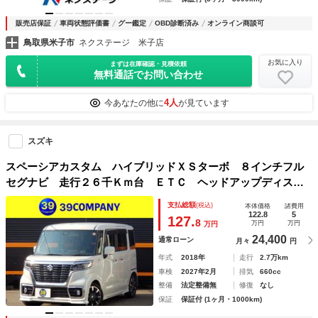
販売店保証
車両状態評価書
グー鑑定
OBD診断済み
オンライン商談可
鳥取県米子市
ネクステージ 米子店
お気に入り
まずは在庫確認・見積依頼
無料通話でお問い合わせ
4人
今あなたの他に
が見ています
スズキ
スペーシアカスタム ハイブリッドＸＳターボ ８インチフル
セグナビ 走行２６千Ｋｍ台 ＥＴＣ ヘッドアップディスプ
レイ 全周囲カメラ 両側電動スライドドア クリアランスソ
支払総額
(税込)
本体価格
諸費用
ナー レーンアシスト 衝突被害軽減システム ＬＥＤライ
122.8
5
127.
8
万円
万円
万円
ト スマートキー
24,400
通常ローン
月々
円
年式
2018年
走行
2.7万km
車検
2027年2月
排気
660cc
整備
法定整備無
修復
なし
保証
保証付 (1ヶ月・1000km)