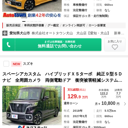
車検
車検整備付
排気
660cc
整備
法定整備付
修復
なし
保証
保証付 (1ヶ月・走行無制限)
販売店保証
車両状態評価書
グー鑑定
オンライン商談可
ローン仮審査
愛知県犬山市
株式会社オートタウン犬山 犬山店【愛知・犬山】 新車／中古車販売 スズキ・ダイハツ 認証指定工場
お気に入り
まずは在庫確認・見積依頼
無料通話でお問い合わせ
スズキ
NEW
スペーシアカスタム ハイブリッドＸＳターボ 純正９型ＳＤ
ナビ 全周囲カメラ 両側電動ドア 衝突被害軽減システム
ヘッドアップディスプレイ ハーフレザーシート シートヒー
支払総額
(税込)
本体価格
諸費用
ター ドラレコ コーナーセンサー スマートキー ＬＥＤヘ
122.2
7.7
129.
9
万円
万円
万円
ッド クルコン
10,800
通常ローン
月々
円
年式
2018年
走行
5.5万km
車検
2027年3月
排気
660cc
整備
法定整備付
修復
なし
保証
保証付 (3ヶ月・3000km)