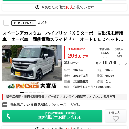
16人
今あなたの他に
が見ています
スズキ
グーネットセレクト
スペーシアカスタム ハイブリッドＸＳターボ 届出済未使用
車 ターボ車 両側電動スライドドア オートＬＥＤヘッドラ
イト クルーズコントロール 電動パーキングブレーキ ブレ
支払総額
(税込)
本体価格
諸費用
ーキホールド スマートキー シートヒーター ベンチシー
198.8
8
206.
8
万円
万円
万円
ト 後席オットマン
16,700
通常ローン
月々
円
年式
2026年
走行
10km
車検
2029年2月
排気
660cc
整備
法定整備無
修復
なし
保証
保証付 (60ヶ月・100000km)
販売店保証
車両状態評価書
グー鑑定
オンライン商談可
オプション見積り可
埼玉県さいたま市見沼区
パッカーズ 大宮店
お気に入り
まずは在庫確認・見積依頼
無料通話でお問い合わせ