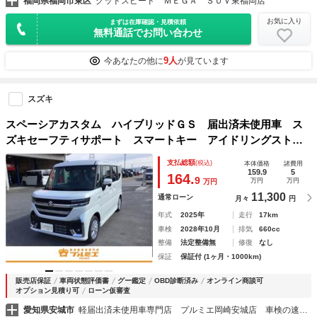
福岡県福岡市東区
グッドスピード ＭＥＧＡ ＳＵＶ東福岡店
お気に入り
まずは在庫確認・見積依頼
無料通話でお問い合わせ
9人
今あなたの他に
が見ています
スズキ
スペーシアカスタム ハイブリッドＧＳ 届出済未使用車 ス
ズキセーフティサポート スマートキー アイドリングストッ
プ オートエアコン 片側電動スライド シートヒーター プ
支払総額
(税込)
本体価格
諸費用
ッシュスタートエンジン 軽自動車
159.9
5
164.
9
万円
万円
万円
11,300
通常ローン
月々
円
年式
2025年
走行
17km
車検
2028年10月
排気
660cc
整備
法定整備無
修復
なし
保証
保証付 (1ヶ月・1000km)
販売店保証
車両状態評価書
グー鑑定
OBD診断済み
オンライン商談可
オプション見積り可
ローン仮審査
愛知県安城市
軽届出済未使用車専門店 プルミエ岡崎安城店 車検の速太郎岡崎安城店