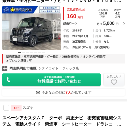
禁煙車・全方位モニター・ナビ・ＴＶ・ＤＶＤ・Ｂｌｕｅｔｏ
ｏｔｈ・スズキセーフティ・クルーズコントロール・ヘッドア
支払総額
(税込)
本体価格
諸費用
ップディスプレイ・リアセンサー・両側パワースライド・シー
155.8
4.2
160
万円
万円
万円
トヒーター・ドラレコ
5,000
残価ローン
月々
円
年式
2018年
走行
1.7万km
車検
2027年11月
排気
660cc
整備
法定整備付
修復
なし
保証
保証付 (12ヶ月・走行無制限)
販売店保証
車両状態評価書
グー鑑定
OBD診断済み
オンライン商談可
オプション見積り可
岡山県岡山市南区
シティライト ジャック店
お気に入り
まずは在庫確認・見積依頼
無料通話でお問い合わせ
7人
今あなたの他に
が見ています
スズキ
UP
スペーシアカスタムＺ ターボ 純正ナビ 衝突被害軽減シス
テム 電動スライド 禁煙車 シートヒーター ドラレコ ス