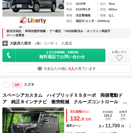
年式
2025年
走行
5km
車検
2028年1月
排気
660cc
整備
法定整備無
修復
なし
保証
保証付 (1ヶ月・1000km)
販売店保証
車両状態評価書
グー鑑定
OBD診断済み
オンライン商談可
ローン仮審査
大阪府八尾市
（株）リバティ 八尾店
お気に入り
まずは在庫確認・見積依頼
無料通話でお問い合わせ
4人
今あなたの他に
が見ています
スズキ
UP
スペーシアカスタム ハイブリッドＸＳターボ 両側電動ド
ア 純正８インチナビ 衝突軽減 クルーズコントロール 禁
煙車 ハーフレザーシート シートヒーター コーナーセンサ
支払総額
(税込)
本体価格
諸費用
ー スマートキー ＬＥＤヘッド ビルトインＥＴＣ 純正１
125.2
7.7
132.
9
万円
万円
万円
４インチアルミ
11,700
通常ローン
月々
円