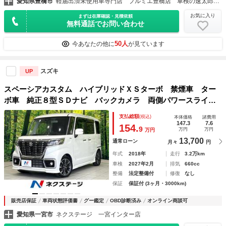
愛知県豊橋市
軽届出済未使用車専門店 プルミエ豊橋店 車検の速太郎豊橋店
お気に入り
まずは在庫確認・見積依頼
無料通話でお問い合わせ
50人
今あなたの他に
が見ています
スズキ
UP
スペーシアカスタム ハイブリッドＸＳターボ 禁煙車 ター
ボ車 純正８型ＳＤナビ バックカメラ 両側パワースライド
ドア シートヒーター ハーフレザーシート ＥＴＣ 衝突被
支払総額
(税込)
本体価格
諸費用
害軽減システム コーナーセンサー クルーズコントロール
147.3
7.6
154.
9
万円
万円
万円
ＬＥＤヘッドライト
13,700
通常ローン
月々
円
年式
2018年
走行
3.2万km
車検
2027年2月
排気
660cc
整備
法定整備付
修復
なし
保証
保証付 (3ヶ月・3000km)
販売店保証
車両状態評価書
グー鑑定
OBD診断済み
オンライン商談可
愛知県一宮市
ネクステージ 一宮インター店