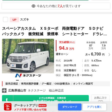
7人
今あなたの他に
が見ています
スズキ
UP
スペーシアカスタム ＸＳターボ 両側電動ドア ＳＤナビ
バックカメラ 衝突軽減 禁煙車 シートヒーター ドラレ
コ スマートキー ＨＩＤヘッド ＥＴＣ クルコン 純正１
支払総額
(税込)
本体価格
諸費用
４インチアルミ 車線逸脱警報 オートライト
87
7.9
94.
9
万円
万円
万円
6,700
通常ローン
月々
円
年式
2016年
走行
5.4万km
車検
2027年6月
排気
660cc
整備
法定整備付
修復
なし
保証
保証付 (3ヶ月・3000km)
販売店保証
車両状態評価書
グー鑑定
OBD診断済み
オンライン商談可
広島県福山市
ネクステージ 福山神辺店
お気に入り
まずは在庫確認・見積依頼
無料通話でお問い合わせ
グーネットアプリ
RENEW
ダウンロード
アプリを開く
メアド不要で問い合わせ可能
4人
今あなたの他に
が見ています