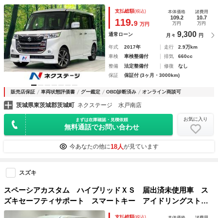
マートキー ＨＩＤヘッド ＥＴＣ クルコン 純正１５イン
支払総額
(税込)
本体価格
諸費用
チアルミ 車線逸脱警報 オートライト オートエアコン
109.2
10.7
119.
9
万円
万円
万円
9,300
通常ローン
月々
円
年式
2017年
走行
2.9万km
車検
車検整備付
排気
660cc
整備
法定整備付
修復
なし
保証
保証付 (3ヶ月・3000km)
販売店保証
車両状態評価書
グー鑑定
OBD診断済み
オンライン商談可
茨城県東茨城郡茨城町
ネクステージ 水戸南店
お気に入り
まずは在庫確認・見積依頼
無料通話でお問い合わせ
18人
今あなたの他に
が見ています
スズキ
スペーシアカスタム ハイブリッドＸＳ 届出済未使用車 ス
ズキセーフティサポート スマートキー アイドリングストッ
プ オートエアコン 両側電動スライド シートヒーター プ
支払総額
(税込)
本体価格
諸費用