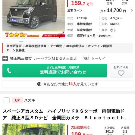
159.
7
万円
万円
万円
ーター
14,700
通常ローン
月々
円
年式
2021年
走行
4.3万km
車検
車検整備付
排気
660cc
整備
法定整備付
修復
なし
保証
保証付 (1ヶ月・1000km)
販売店保証
車両状態評価書
グー鑑定
OBD診断済み
オンライン商談可
ローン仮審査
埼玉県三郷市
カーセブンＭＥＧＡ三郷店 （株）トーサイ
お気に入り
まずは在庫確認・見積依頼
無料通話でお問い合わせ
14人
今あなたの他に
が見ています
スズキ
UP
スペーシアカスタム ハイブリッドＸＳターボ 両側電動ド
ア 純正８型ＳＤナビ 全周囲カメラ Ｂｌｕｅｔｏｏｔｈ
衝突被害軽減 禁煙車 シートヒーター ドラレコ コーナー
支払総額
(税込)
本体価格
諸費用
センサー スマートキー ＬＥＤヘッド ビルトインＥＴＣ
101.8
8.1
109.