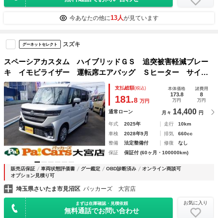
13人
今あなたの他に
が見ています
スズキ
グーネットセレクト
スペーシアカスタム ハイブリッドＧＳ 追突被害軽減ブレー
キ イモビライザー 運転席エアバッグ Ｓヒーター サイド
エアバッグ ベンチＳ ＰＳ ＷエアＢ キーフリーキー 前
支払総額
(税込)
本体価格
諸費用
後ソナー ＥＳＣ ＬＥＤ オートＬＥＤ フルフラットシー
173.8
8
181.
8
万円
万円
万円
ト ＡＢＳ
14,400
通常ローン
月々
円
年式
2025年
走行
10km
車検
2028年9月
排気
660cc
整備
法定整備付
修復
なし
保証
保証付 (60ヶ月・100000km)
販売店保証
車両状態評価書
グー鑑定
OBD診断済み
オンライン商談可
オプション見積り可
埼玉県さいたま市見沼区
パッカーズ 大宮店
お気に入り
まずは在庫確認・見積依頼
無料通話でお問い合わせ