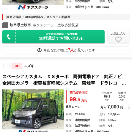
整備
法定整備付
修復
なし
保証
保証付 (3ヶ月・3000km)
販売店保証
OBD診断済み
オンライン商談可
岐阜県土岐市
ネクステージ 土岐多治見店
お気に入り
まずは在庫確認・見積依頼
無料通話でお問い合わせ
7人
今あなたの他に
が見ています
スズキ
UP
スペーシアカスタム ＸＳターボ 両側電動ドア 純正ナビ
全周囲カメラ 衝突被害軽減システム 禁煙車 ドラレコ ス
マートキー ＨＩＤヘッド ＥＴＣ クルコン 純正１５イン
支払総額
(税込)
本体価格
諸費用
チアルミ オートライト オートエアコン Ｂｌｕｅｔｏｏｔ
89.1
10.8
99.
9
万円
万円
万円
ｈ
7,000
通常ローン
月々
円
年式
2016年
走行
3.8万km
車検
車検整備付
排気
660cc
整備
法定整備付
修復
なし
保証
保証付 (3ヶ月・3000km)