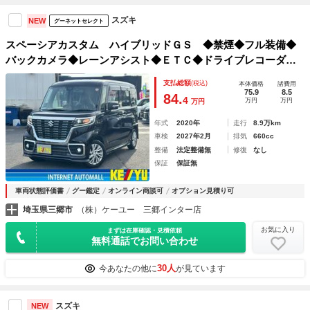
スズキ
NEW
グーネットセレクト
スペーシアカスタム ハイブリッドＧＳ ◆禁煙◆フル装備◆
バックカメラ◆レーンアシスト◆ＥＴＣ◆ドライブレコーダー
◆社外７インチナビ◆片側パワースライドドア◆シートヒータ
支払総額
(税込)
本体価格
諸費用
ー◆スペアキー◆ＬＥＤヘッドライト◆ｂｌｕｅｔｏｏｔｈ接
75.9
8.5
84.
4
万円
万円
万円
続可◆
年式
2020年
走行
8.9万km
車検
2027年2月
排気
660cc
整備
法定整備無
修復
なし
保証
保証無
車両状態評価書
グー鑑定
オンライン商談可
オプション見積り可
埼玉県三郷市
（株）ケーユー 三郷インター店
お気に入り
まずは在庫確認・見積依頼
無料通話でお問い合わせ
30人
今あなたの他に
が見ています
スズキ
NEW