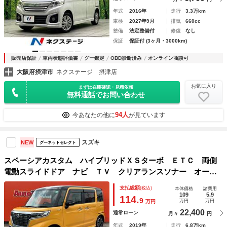
年式
2016年
走行
3.3万km
車検
2027年9月
排気
660cc
整備
法定整備付
修復
なし
保証
保証付 (3ヶ月・3000km)
販売店保証
車両状態評価書
グー鑑定
OBD診断済み
オンライン商談可
大阪府摂津市
ネクステージ 摂津店
お気に入り
まずは在庫確認・見積依頼
無料通話でお問い合わせ
94人
今あなたの他に
が見ています
スズキ
NEW
グーネットセレクト
スペーシアカスタム ハイブリッドＸＳターボ ＥＴＣ 両側
電動スライドドア ナビ ＴＶ クリアランスソナー オート
クルーズコントロール レーンアシスト 衝突被害軽減システ
支払総額
(税込)
本体価格
諸費用
ム オートライト ＬＥＤヘッドランプ スマートキー アイ
109
5.9
114.
9
万円
万円
万円
ドリングストップ
22,400
通常ローン
月々
円
年式
2019年
走行
6.8万km