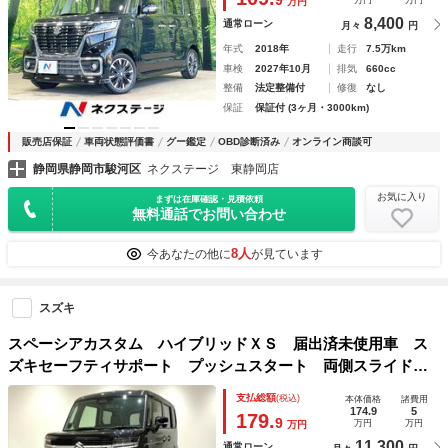
9
万円
万円
万円
クルコン パドルシフト
8,400
通常ローン
月々
円
年式
2018年
走行
7.5万km
車検
2027年10月
排気
660cc
整備
法定整備付
修復
なし
保証
保証付 (3ヶ月・3000km)
販売店保証
車両状態評価書
グー鑑定
OBD診断済み
オンライン商談可
静岡県静岡市駿河区
ネクステージ 東静岡店
お気に入り
まずは在庫確認・見積依頼
無料通話でお問い合わせ
8人
今あなたの他に
が見ています
スズキ
スペーシアカスタム ハイブリッドＸＳ 届出済未使用車 ス
ズキセーフティサポート プッシュスタート 両側スライド片
側電動スライドドア 電動格納ミラー オートエアコン オー
支払総額
(税込)
本体価格
諸費用
トライト 電動パーキングブレーキ ブレーキホールド
174.9
5
179.
9
万円
万円
万円
11,300
通常ローン