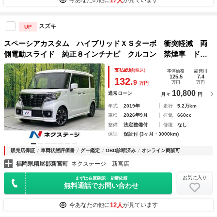
17人
今あなたの他に
が見ています
スズキ
UP
スペーシアカスタム ハイブリッドＸＳターボ 衝突軽減 両
側電動スライド 純正８インチナビ クルコン 禁煙車 ドラ
レコ ＥＴＣ レーンアシスト クリアランスソナー シート
支払総額
(税込)
本体価格
諸費用
ヒーター ハーフレザーシート ＬＥＤヘッド オートライト
125.5
7.4
132.
9
万円
万円
万円
10,800
通常ローン
月々
円
年式
2019年
走行
5.2万km
車検
2026年9月
排気
660cc
整備
法定整備付
修復
なし
保証
保証付 (3ヶ月・3000km)
販売店保証
車両状態評価書
グー鑑定
OBD診断済み
オンライン商談可
福岡県糟屋郡新宮町
ネクステージ 新宮店
お気に入り
まずは在庫確認・見積依頼
無料通話でお問い合わせ
12人
今あなたの他に
が見ています