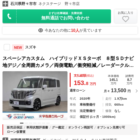
石川県野々市市
ネクステージ 野々市店
お気に入り
まずは在庫確認・見積依頼
無料通話でお問い合わせ
10人
今あなたの他に
が見ています
スズキ
NEW
スペーシアカスタム ハイブリッドＸＳターボ ８型ＳＤナビ
地デジ／全周囲カメラ／両側電動／衝突軽減／レーダークルコ
ン／クリアランスソナー／アイドリングストップ／シートヒー
支払総額
(税込)
本体価格
諸費用
ター／ＬＥＤ／ＥＴＣ／スマートキー
145.1
8.7
153.
8
万円
万円
万円
13,500
通常ローン
月々
円
年式
2020年
走行
1.9万km
車検
車検整備付
排気
660cc
整備
法定整備付
修復
なし
保証
保証付 (1ヶ月・1000km)
販売店保証
車両状態評価書
グー鑑定
オンライン商談可
オプション見積り可
ローン仮審査