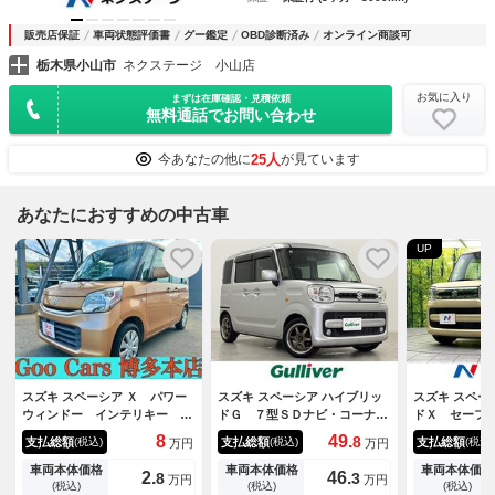
販売店保証
車両状態評価書
グー鑑定
OBD診断済み
オンライン商談可
栃木県小山市
ネクステージ 小山店
お気に入り
まずは在庫確認・見積依頼
無料通話でお問い合わせ
25人
今あなたの他に
が見ています
あなたにおすすめの中古車
UP
スズキ スペーシア Ｘ パワー
スズキ スペーシア ハイブリッ
スズキ スペー
ウィンドー インテリキー Ｅ
ドＧ ７型ＳＤナビ・コーナー
ドＸ セーフ
ＳＣ キ－フリ－ 助手席エア
センサー・バックカメラ・フル
Ｄナビ 両側
8
49.
8
支払総額
支払総額
支払総額
(税込)
(税込)
(税込)
万円
万円
バッグ ＳＤ エアバック 片
セグＴＶ・ＣＤ／ＤＶＤ再生・
ア バックカ
側電動両側スライドドア ＡＡ
純正フロアマット・スマートキ
ライブレコー
車両本体価格
車両本体価格
車両本体価格
2.
46.
8
3
万円
万円
Ｃ パワーステアリング ＡＢ
ー・アイドリングストップ・フ
ター オート
(税込)
(税込)
(税込)