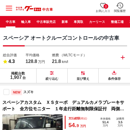
0
お気に入り
閲覧履歴
中古車
輸入車
中古車販売店
新車
車買取
カーリース
整備工場
スペーシア オートクルーズコントロールの中古車
総合評価
平均価格
燃費
（WLTCモード）
4.3
128.8
21.8
万円
km/l
掲載台数
1,907
台
絞り込む
並び替え
条件保存
スズキ
NEW
スペーシアカスタム ＸＳターボ デュアルカメラブレーキサ
ポート 全方位モニター １年走行距離無制限保証付 両側電
動スライドドア ナビ／フルセグＴＶ／Ｂｌｕｅｔｏｏｔｈ／
支払総額
(税込)
本体価格
諸費用
ＵＳＢ／ＤＶＤ スマートキー レーンアシスト ＨＩＤヘッ
51.4
3.5
54.
9
万円
万円
万円
ドライト