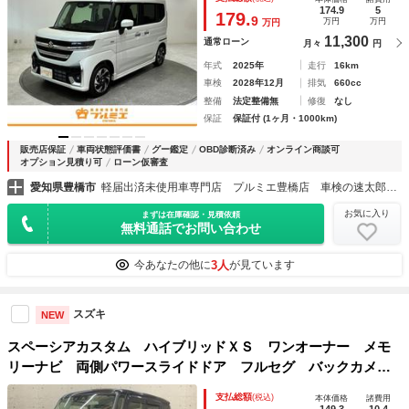
ッシュスタートエンジン 軽自動車
174.9
5
179.
9
万円
万円
万円
11,300
通常ローン
月々
円
年式
2025年
走行
16km
車検
2028年12月
排気
660cc
整備
法定整備無
修復
なし
保証
保証付 (1ヶ月・1000km)
販売店保証
車両状態評価書
グー鑑定
OBD診断済み
オンライン商談可
オプション見積り可
ローン仮審査
愛知県豊橋市
軽届出済未使用車専門店 プルミエ豊橋店 車検の速太郎豊橋店
お気に入り
まずは在庫確認・見積依頼
無料通話でお問い合わせ
3人
今あなたの他に
が見ています
スズキ
NEW
スペーシアカスタム ハイブリッドＸＳ ワンオーナー メモ
リーナビ 両側パワースライドドア フルセグ バックカメ
ラ ＥＴＣ ＬＥＤヘッドランプ ドライブレコーダー 衝突
支払総額
(税込)
本体価格
諸費用
被害軽減システム 車線逸脱警報 横滑り防止装置 シートヒ
149.3
10.4