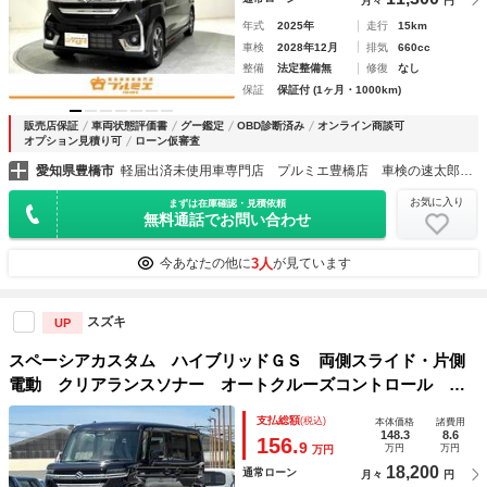
月々
円
年式
2025年
走行
15km
車検
2028年12月
排気
660cc
整備
法定整備無
修復
なし
保証
保証付 (1ヶ月・1000km)
販売店保証
車両状態評価書
グー鑑定
OBD診断済み
オンライン商談可
オプション見積り可
ローン仮審査
愛知県豊橋市
軽届出済未使用車専門店 プルミエ豊橋店 車検の速太郎豊橋店
お気に入り
まずは在庫確認・見積依頼
無料通話でお問い合わせ
3人
今あなたの他に
が見ています
スズキ
UP
スペーシアカスタム ハイブリッドＧＳ 両側スライド・片側
電動 クリアランスソナー オートクルーズコントロール レ
ーンアシスト スマートキー アイドリングストップ 電動格
支払総額
(税込)
本体価格
諸費用
納ミラー シートヒーター ベンチシート ＣＶＴ ＥＳＣ
148.3
8.6
156.
9
万円
万円
万円
アルミホイール
18,200
通常ローン
月々
円