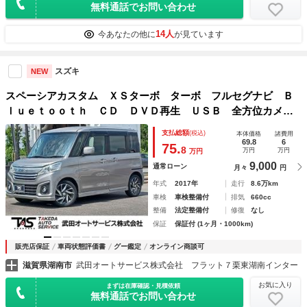
無料通話でお問い合わせ
14人
今あなたの他に
が見ています
スズキ
NEW
スペーシアカスタム ＸＳターボ ターボ フルセグナビ Ｂ
ｌｕｅｔｏｏｔｈ ＣＤ ＤＶＤ再生 ＵＳＢ 全方位カメ
ラ 運転席シートヒーター 両側電動スライドドア ＥＴＣ
支払総額
(税込)
本体価格
諸費用
衝突被害軽減システム オートクルーズコントロール プッシ
69.8
6
75.
8
万円
万円
万円
ュスタート
9,000
通常ローン
月々
円
年式
2017年
走行
8.6万km
車検
車検整備付
排気
660cc
整備
法定整備付
修復
なし
保証
保証付 (1ヶ月・1000km)
販売店保証
車両状態評価書
グー鑑定
オンライン商談可
滋賀県湖南市
武田オートサービス株式会社 フラット７栗東湖南インター
お気に入り
まずは在庫確認・見積依頼
無料通話でお問い合わせ