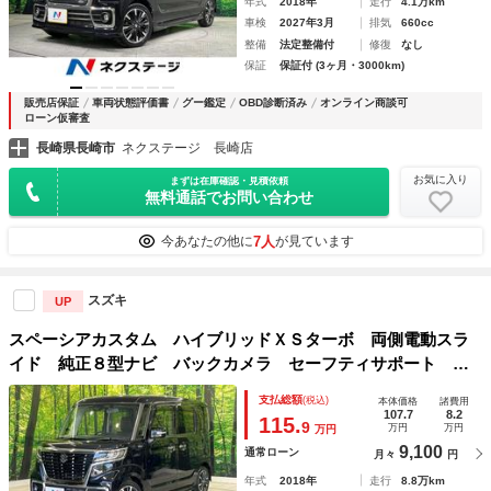
年式
2018年
走行
4.1万km
車検
2027年3月
排気
660cc
整備
法定整備付
修復
なし
保証
保証付 (3ヶ月・3000km)
販売店保証
車両状態評価書
グー鑑定
OBD診断済み
オンライン商談可
ローン仮審査
長崎県長崎市
ネクステージ 長崎店
お気に入り
まずは在庫確認・見積依頼
無料通話でお問い合わせ
7人
今あなたの他に
が見ています
スズキ
UP
スペーシアカスタム ハイブリッドＸＳターボ 両側電動スラ
イド 純正８型ナビ バックカメラ セーフティサポート 禁
煙車 ハーフレザーシート シートヒーター スマートキー
支払総額
(税込)
本体価格
諸費用
ＬＥＤヘッド ＥＴＣ クルコン Ｂｌｕｅｔｏｏｔｈ フル
107.7
8.2
115.
9
万円
万円
万円
セグ
9,100
通常ローン
月々
円
年式
2018年
走行
8.8万km