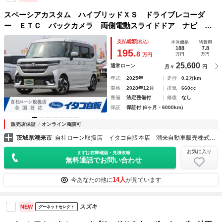
スペーシアカスタム ハイブリッドＸＳ ドライブレコーダ
ー ＥＴＣ バックカメラ 両側電動スライドドア ナビ Ｔ
Ｖ クリアランスソナー オートクルーズコントロール レー
支払総額
(税込)
本体価格
諸費用
ンアシスト 衝突被害軽減システム オートライト ＬＥＤヘ
188
7.8
195.
8
万円
万円
万円
ッドランプ
25,600
通常ローン
月々
円
年式
2025年
走行
0.2万km
車検
2028年12月
排気
660cc
整備
法定整備付
修復
なし
保証
保証付 (6ヶ月・6000km)
販売店保証
オンライン商談可
茨城県潮来市
自社ローン取扱店 イタコ自販本店 潮来自動車販売株式会社
お気に入り
まずは在庫確認・見積依頼
無料通話でお問い合わせ
14人
今あなたの他に
が見ています
スズキ
NEW
グーネットセレクト