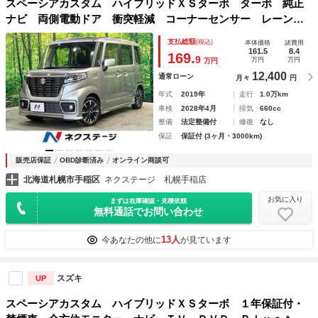
スペーシアカスタム ハイブリッドＸＳターボ ターボ 純正
ナビ 両側電動ドア 衝突軽減 コーナーセンサー レーンア
シスト クルコン アイドリングストップ パドルシフト シ
支払総額
(税込)
本体価格
諸費用
ートヒーター シートバックテーブル オートエアコン オー
161.5
8.4
169.
9
万円
万円
万円
トライト
12,400
通常ローン
月々
円
年式
2019年
走行
1.0万km
車検
2028年4月
排気
660cc
整備
法定整備付
修復
なし
保証
保証付 (3ヶ月・3000km)
販売店保証
OBD診断済み
オンライン商談可
北海道札幌市手稲区
ネクステージ 札幌手稲店
お気に入り
まずは在庫確認・見積依頼
無料通話でお問い合わせ
13人
今あなたの他に
が見ています
スズキ
UP
スペーシアカスタム ハイブリッドＸＳターボ １年保証付・