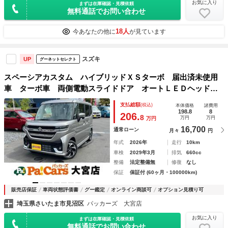
お気に入り
まずは在庫確認・見積依頼
無料通話でお問い合わせ
18人
今あなたの他に
が見ています
スズキ
UP
グーネットセレクト
スペーシアカスタム ハイブリッドＸＳターボ 届出済未使用
車 ターボ車 両側電動スライドドア オートＬＥＤヘッドラ
イト クルーズコントロール 電動パーキングブレーキ ブレ
支払総額
(税込)
本体価格
諸費用
ーキホールド スマートキー シートヒーター ベンチシー
198.8
8
206.
8
万円
万円
万円
ト 後席オットマン
16,700
通常ローン
月々
円
年式
2026年
走行
10km
車検
2029年3月
排気
660cc
整備
法定整備無
修復
なし
保証
保証付 (60ヶ月・100000km)
販売店保証
車両状態評価書
グー鑑定
オンライン商談可
オプション見積り可
埼玉県さいたま市見沼区
パッカーズ 大宮店
お気に入り
まずは在庫確認・見積依頼
無料通話でお問い合わせ