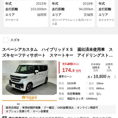
Ｓ ナビ・テレビ 格納ミラ
ルフラットシート・レーンキー
アコン アイ
年式
2015年
年式
2018年
年式
ー １セグ
プアシスト・衝突軽減ブレーキ
プ ヘッドラ
走行距離
103,000km
走行距離
94,000km
走行距離
ー スマート
エリア
福岡県
エリア
宮城県
エリア
グーカーズ
ガリバーアウトレット古川バイパ
ネクステージ 
ス店
スズキ
スペーシアカスタム ハイブリッドＸＳ 届出済未使用車 ス
ズキセーフティサポート スマートキー アイドリングストッ
プ オートエアコン 両側電動スライド シートヒーター プ
支払総額
(税込)
本体価格
諸費用
ッシュスタートエンジン 軽自動車
169.9
5
174.
9
万円
万円
万円
10,800
通常ローン
月々
円
年式
2025年
走行
15km
車検
2028年4月
排気
660cc
整備
法定整備無
修復
なし
保証
保証付 (1ヶ月・1000km)
販売店保証
車両状態評価書
グー鑑定
OBD診断済み
オンライン商談可
オプション見積り可
ローン仮審査