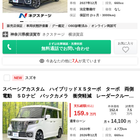
車検
2027年12月
排気
660cc
整備
法定整備付
修復
なし
保証
保証付 (3ヶ月・3000km)
販売店保証
車両状態評価書
グー鑑定
OBD診断済み
オンライン商談可
神奈川県横須賀市
ネクステージ 横須賀店
お気に入り
まずは在庫確認・見積依頼
無料通話でお問い合わせ
7人
今あなたの他に
が見ています
スズキ
NEW
スペーシアカスタム ハイブリッドＸＳターボ ターボ 両側
電動 ＳＤナビ バックカメラ 衝突軽減 レーダークルー
ズ 禁煙車 合皮シート シートヒーター ドラレコ コーナ
支払総額
(税込)
本体価格
諸費用
ーセンサー スマートキー ＬＥＤヘッド ＥＴＣ オートラ
152.4
7.5
159.
9
万円
万円
万円
イト／エアコン
14,100
通常ローン
月々
円
年式
2020年
走行
4.7万km
車検
2026年12月
排気
660cc