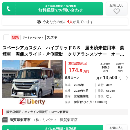
お気に入り
まずは在庫確認・見積依頼
無料通話でお問い合わせ
4人
今あなたの他に
が見ています
スズキ
NEW
グーネットセレクト
スペーシアカスタム ハイブリッドＧＳ 届出済未使用車 禁
煙車 両側スライド・片側電動 クリアランスソナー オート
クルーズコントロール レーンアシスト スマートキー アイ
支払総額
(税込)
本体価格
諸費用
ドリングストップ 電動格納ミラー シートヒーター ベンチ
165.6
8.9
174.
5
万円
万円
万円
シート
13,500
通常ローン
月々
円
年式
2026年
走行
3km
車検
2029年4月
排気
660cc
整備
法定整備無
修復
なし
保証
保証付 (1ヶ月・1000km)
販売店保証
オンライン商談可
ローン仮審査
滋賀県栗東市
（株）リバティ 滋賀栗東店
お気に入り
まずは在庫確認・見積依頼