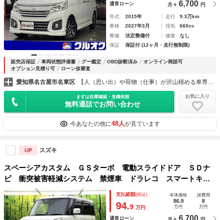
6,700
通常ローン
月々
円
年式
2015年
走行
9.3万km
車検
2027年3月
排気
660cc
整備
法定整備付
修復
なし
保証
保証付 (12ヶ月・走行無制限)
販売店保証
車両状態評価書
グー鑑定
OBD診断済み
オンライン商談可
オプション見積り可
ローン仮審査
愛知県名古屋市名東区
【人（思い出）や荷物（仕事）が沢山積める車専門店】クルオク名古屋インター店
お気に入り
まずは在庫確認・見積依頼
無料通話でお問い合わせ
48人
今あなたの他に
が見ています
スズキ
UP
スペーシアカスタム ＧＳターボ 電動スライドドア ＳＤナ
ビ 衝突被害軽減システム 禁煙車 ドラレコ スマートキ
ー ＨＩＤヘッド ビルトインＥＴＣ クルコン 車線逸脱警
支払総額
(税込)
本体価格
諸費用
報 オートライト オートエアコン Ｂｌｕｅｔｏｏｔｈ Ｃ
86.9
8
94.
9
万円
万円
万円
Ｄ
6,700
通常ローン
月々
円