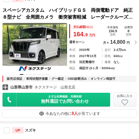
スペーシアカスタム ハイブリッドＧＳ 両側電動ドア 純正
８型ナビ 全周囲カメラ 衝突被害軽減 レーダークルーズ
禁煙車 ハーフレザーシート ドラレコ コーナーセンサー
支払総額
(税込)
本体価格
諸費用
スマートキー ＬＥＤヘッド 純正１５インチアルミ
156.9
8
164.
9
万円
万円
万円
14,800
通常ローン
月々
円
年式
2020年
走行
3.4万km
車検
2027年10月
排気
660cc
整備
法定整備付
修復
なし
保証
保証付 (3ヶ月・3000km)
販売店保証
車両状態評価書
グー鑑定
OBD診断済み
オンライン商談可
山形県山形市
ネクステージ 山形北店
お気に入り
まずは在庫確認・見積依頼
無料通話でお問い合わせ
8人
今あなたの他に
が見ています
スズキ
UP