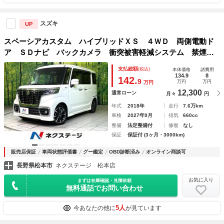
スズキ
UP
スペーシアカスタム ハイブリッドＸＳ ４ＷＤ 両側電動ド
ア ＳＤナビ バックカメラ 衝突被害軽減システム 禁煙
車 コーナーセンサー スマートキー ＬＥＤヘッド 純正１
支払総額
(税込)
本体価格
諸費用
５インチアルミ オートライト オートエアコン Ｂｌｕｅｔ
134.9
8
142.
9
万円
万円
万円
ｏｏｔｈ ＣＤ
12,300
通常ローン
月々
円
年式
2018年
走行
7.6万km
車検
2027年9月
排気
660cc
整備
法定整備付
修復
なし
保証
保証付 (3ヶ月・3000km)
販売店保証
車両状態評価書
グー鑑定
OBD診断済み
オンライン商談可
長野県松本市
ネクステージ 松本店
お気に入り
まずは在庫確認・見積依頼
無料通話でお問い合わせ
5人
今あなたの他に
が見ています