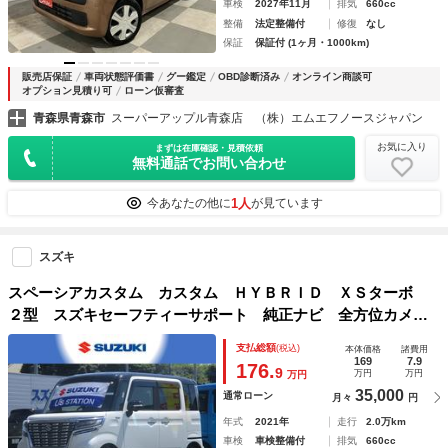
車検
2027年11月
排気
660cc
整備
法定整備付
修復
なし
保証
保証付 (1ヶ月・1000km)
販売店保証
車両状態評価書
グー鑑定
OBD診断済み
オンライン商談可
オプション見積り可
ローン仮審査
青森県青森市
スーパーアップル青森店 （株）エムエフノースジャパン
お気に入り
まずは在庫確認・見積依頼
無料通話でお問い合わせ
1人
今あなたの他に
が見ています
スズキ
スペーシアカスタム カスタム ＨＹＢＲＩＤ ＸＳターボ
２型 スズキセーフティーサポート 純正ナビ 全方位カメ
ラ 前後ドライブレコーダー ＥＴＣ 後席両側電動式スライ
支払総額
(税込)
本体価格
諸費用
ドドア フルタイム４ＷＤ 運転席・助手席シートヒーター
169
7.9
176.
9
万円
万円
万円
スリムサーキュレーター
35,000
通常ローン
月々
円
年式
2021年
走行
2.0万km
車検
車検整備付
排気
660cc