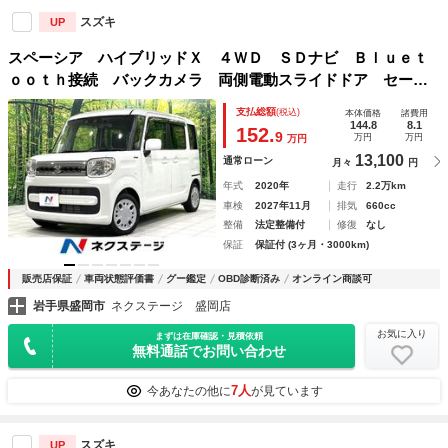
スズキ
UP
スペーシア ハイブリッドＸ ４ＷＤ ＳＤナビ Ｂｌｕｅｔ
ｏｏｔｈ接続 バックカメラ 両側電動スライドドア セーフ
ティサポート ドラレコ ＥＴＣ 禁煙車 前席シートヒータ
支払総額
(税込)
本体価格
諸費用
ー リアパーキングセンサー スマートキー オートライト
144.8
8.1
152.
9
万円
万円
万円
13,100
通常ローン
月々
円
年式
2020年
走行
2.2万km
車検
2027年11月
排気
660cc
整備
法定整備付
修復
なし
保証
保証付 (3ヶ月・3000km)
販売店保証
車両状態評価書
グー鑑定
OBD診断済み
オンライン商談可
岩手県盛岡市
ネクステージ 盛岡店
お気に入り
まずは在庫確認・見積依頼
無料通話でお問い合わせ
7人
今あなたの他に
が見ています
スズキ
UP