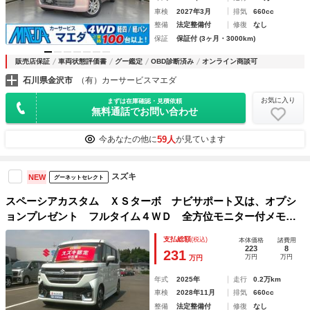
車検
2027年3月
排気
660cc
整備
法定整備付
修復
なし
保証
保証付 (3ヶ月・3000km)
販売店保証
車両状態評価書
グー鑑定
OBD診断済み
オンライン商談可
石川県金沢市
（有）カーサービスマエダ
お気に入り
まずは在庫確認・見積依頼
無料通話でお問い合わせ
59人
今あなたの他に
が見ています
スズキ
NEW
グーネットセレクト
スペーシアカスタム ＸＳターボ ナビサポート又は、オプシ
ョンプレゼント フルタイム４ＷＤ 全方位モニター付メモリ
ーナビゲーション スズキコネクト対応通信機装着車 当社試
支払総額
(税込)
本体価格
諸費用
乗車使用 禁煙車 プッシュスタート オートエアコン
223
8
231
万円
万円
万円
年式
2025年
走行
0.2万km
車検
2028年11月
排気
660cc
整備
法定整備付
修復
なし