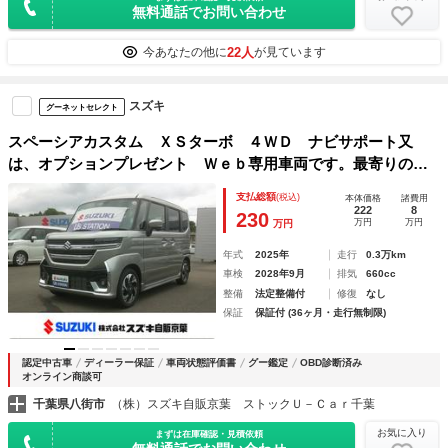
無料通話でお問い合わせ
22人
今あなたの他に
が見ています
スズキ
グーネットセレクト
スペーシアカスタム ＸＳターボ ４ＷＤ ナビサポート又
は、オプションプレゼント Ｗｅｂ専用車両です。最寄りの当
社の店舗へ回送が出来ます。輸送費用のご負担は発生しませ
支払総額
(税込)
本体価格
諸費用
ん。全方位モニター付メモリーナビゲーション スズキコネク
222
8
230
万円
万円
万円
ト対応通信機装着車 プッシュスタート オートエアコン Ｅ
ＴＣ
年式
2025年
走行
0.3万km
車検
2028年9月
排気
660cc
整備
法定整備付
修復
なし
保証
保証付 (36ヶ月・走行無制限)
認定中古車
ディーラー保証
車両状態評価書
グー鑑定
OBD診断済み
オンライン商談可
千葉県八街市
（株）スズキ自販京葉 ストックＵ－Ｃａｒ千葉
お気に入り
まずは在庫確認・見積依頼