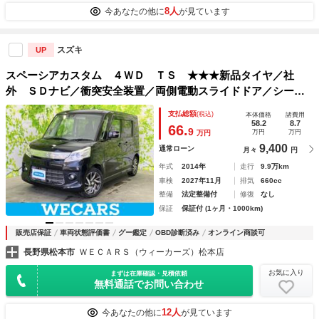
8人
今あなたの他に
が見ています
スズキ
UP
スペーシアカスタム ４ＷＤ ＴＳ ★★★新品タイヤ／社
外 ＳＤナビ／衝突安全装置／両側電動スライドドア／シート
ヒーター 運転席／ＥＴＣ／ＡＢＳ／横滑り防止装置／アイド
支払総額
(税込)
本体価格
諸費用
リングストップ／バックモニター／ワンセグＴＶ／エアバッ
58.2
8.7
66.
9
万円
万円
万円
グ 運転席
9,400
通常ローン
月々
円
年式
2014年
走行
9.9万km
車検
2027年11月
排気
660cc
整備
法定整備付
修復
なし
保証
保証付 (1ヶ月・1000km)
販売店保証
車両状態評価書
グー鑑定
OBD診断済み
オンライン商談可
長野県松本市
ＷＥＣＡＲＳ（ウィーカーズ）松本店
お気に入り
まずは在庫確認・見積依頼
無料通話でお問い合わせ
12人
今あなたの他に
が見ています