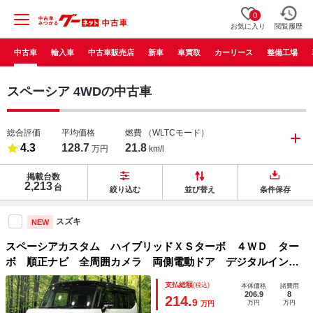
0
お気に入り
閲覧履歴
中古車
輸入車
中古車販売店
新車
車買取
カーリース
整備工場
スペーシア 4WDの中古車
総合評価
平均価格
燃費
（WLTCモード）
4.3
128.7
21.8
万円
km/l
掲載台数
2,213
台
絞り込む
並び替え
条件保存
スズキ
NEW
スペーシアカスタム ハイブリッドＸＳターボ ４ＷＤ ター
ボ 順正ナビ 全周囲カメラ 両側電動ドア デジタルインナ
ーミラー 衝突軽減 レーダークルーズ ステアリングヒータ
支払総額
(税込)
本体価格
諸費用
ー シートヒーター 禁煙車 ドラレコ コーナーセンサー
206.9
8
214.
9
万円
万円
万円
ＬＥＤヘッド