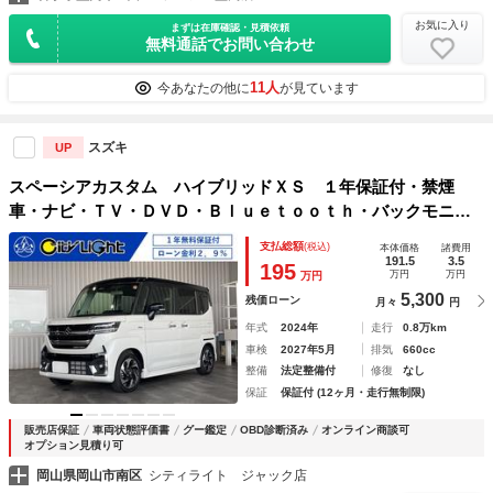
お気に入り
まずは在庫確認・見積依頼
無料通話でお問い合わせ
11人
今あなたの他に
が見ています
スズキ
UP
スペーシアカスタム ハイブリッドＸＳ １年保証付・禁煙
車・ナビ・ＴＶ・ＤＶＤ・Ｂｌｕｅｔｏｏｔｈ・バックモニタ
ー・スズキセーフティ・アイドリングストップ・クルーズコン
支払総額
(税込)
本体価格
諸費用
トロール・ヘッドアップディスプレイ・両側パワースライド・
191.5
3.5
195
万円
万円
万円
シートヒーター
5,300
残価ローン
月々
円
年式
2024年
走行
0.8万km
車検
2027年5月
排気
660cc
整備
法定整備付
修復
なし
保証
保証付 (12ヶ月・走行無制限)
販売店保証
車両状態評価書
グー鑑定
OBD診断済み
オンライン商談可
オプション見積り可
岡山県岡山市南区
シティライト ジャック店