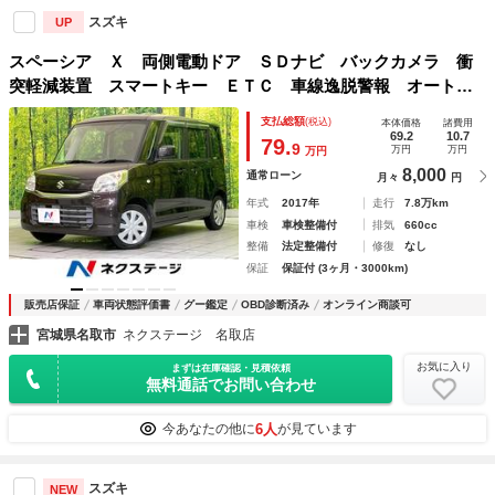
スズキ
UP
スペーシア Ｘ 両側電動ドア ＳＤナビ バックカメラ 衝
突軽減装置 スマートキー ＥＴＣ 車線逸脱警報 オートラ
イト オートエアコン シートヒーター Ｂｌｕｅｔｏｏｔ
支払総額
(税込)
本体価格
諸費用
ｈ ＣＤ ＤＶＤ再生 横滑り防止装置 ドアバイザー
69.2
10.7
79.
9
万円
万円
万円
8,000
通常ローン
月々
円
年式
2017年
走行
7.8万km
車検
車検整備付
排気
660cc
整備
法定整備付
修復
なし
保証
保証付 (3ヶ月・3000km)
販売店保証
車両状態評価書
グー鑑定
OBD診断済み
オンライン商談可
宮城県名取市
ネクステージ 名取店
お気に入り
まずは在庫確認・見積依頼
無料通話でお問い合わせ
6人
今あなたの他に
が見ています
スズキ
NEW