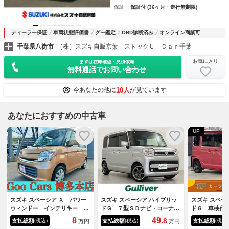
保証
保証付 (36ヶ月・走行無制限)
ディーラー保証
車両状態評価書
グー鑑定
OBD診断済み
オンライン商談可
千葉県八街市
（株）スズキ自販京葉 ストックＵ－Ｃａｒ千葉
お気に入り
まずは在庫確認・見積依頼
無料通話でお問い合わせ
10人
今あなたの他に
が見ています
あなたにおすすめの中古車
UP
スズキ スペーシア Ｘ パワー
スズキ スペーシア ハイブリッ
スズキ スペー
ウィンドー インテリキー Ｅ
ドＧ ７型ＳＤナビ・コーナー
ドＧ 車検付
ＳＣ キ－フリ－ 助手席エア
センサー・バックカメラ・フル
ライドドア 
8
49.
8
支払総額
支払総額
支払総額
(税込)
(税込)
(税込)
万円
万円
バッグ ＳＤ エアバック 片
セグＴＶ・ＣＤ／ＤＶＤ再生・
ー レーンア