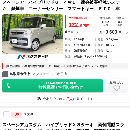
スペーシア ハイブリッドＧ ４ＷＤ 衝突被害軽減システ
ム 禁煙車 コーナーセンサー スマートキー ＥＴＣ 車線
逸脱警報 オートライト オートエアコン ＣＤ 盗難防止装
支払総額
(税込)
本体価格
諸費用
置 プライバシーガラス
114.8
8.1
122.
9
万円
万円
万円
9,600
通常ローン
月々
円
年式
2018年
走行
3.6万km
車検
2027年10月
排気
660cc
整備
法定整備付
修復
なし
保証
保証付 (3ヶ月・3000km)
販売店保証
車両状態評価書
グー鑑定
OBD診断済み
オンライン商談可
鳥取県米子市
ネクステージ 米子店
お気に入り
まずは在庫確認・見積依頼
無料通話でお問い合わせ
7人
今あなたの他に
が見ています
スズキ
UP
スペーシアカスタム ハイブリッドＸＳターボ 両側電動スラ