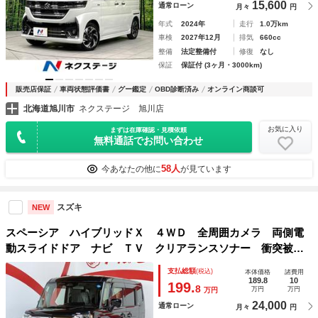
15,600
通常ローン
月々
円
年式
2024年
走行
1.0万km
車検
2027年12月
排気
660cc
整備
法定整備付
修復
なし
保証
保証付 (3ヶ月・3000km)
販売店保証
車両状態評価書
グー鑑定
OBD診断済み
オンライン商談可
北海道旭川市
ネクステージ 旭川店
お気に入り
まずは在庫確認・見積依頼
無料通話でお問い合わせ
58人
今あなたの他に
が見ています
スズキ
NEW
スペーシア ハイブリッドＸ ４ＷＤ 全周囲カメラ 両側電
動スライドドア ナビ ＴＶ クリアランスソナー 衝突被害
軽減システム ＬＥＤヘッドランプ スマートキー アイドリ
支払総額
(税込)
本体価格
諸費用
ングストップ 電動格納ミラー シートヒーター ベンチシー
189.8
10
199.
8
万円
万円
万円
ト
24,000
通常ローン
月々
円