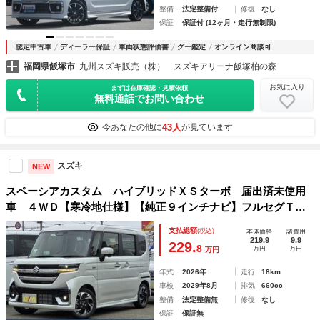
整備
法定整備付
修復
なし
保証
保証付 (12ヶ月・走行無制限)
認定中古車
ディーラー保証
車両状態評価書
グー鑑定
オンライン商談可
福岡県飯塚市
九州スズキ販売（株） スズキアリーナ飯塚柏の森
お気に入り
まずは在庫確認・見積依頼
無料通話でお問い合わせ
43人
今あなたの他に
が見ています
スズキ
NEW
スペーシアカスタム ハイブリッドＸＳターボ 届出済未使用
車 ４ＷＤ【寒冷地仕様】【純正９インチナビ】フルセグＴ
Ｖ アラウンドビューモニター 両側電動スライドドア ハー
支払総額
(税込)
本体価格
諸費用
フレザーシート レーダークルコン 衝突軽減サポート リア
219.9
9.9
229.
8
万円
万円
万円
サーキュレーター
年式
2026年
走行
18km
車検
2029年8月
排気
660cc
整備
法定整備無
修復
なし
保証
保証無