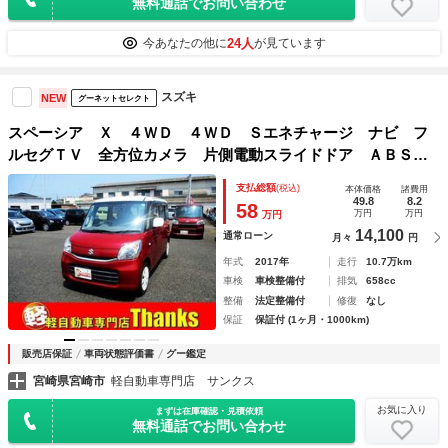
無料通話でお問い合わせ
24人
今あなたの他に
が見ています
スズキ
NEW
グーネットセレクト
スペーシア Ｘ ４ＷＤ ４ＷＤ Ｓエネチャージ ナビ フ
ルセグＴＶ 全方位カメラ 片側電動スライドドア ＡＢＳ
セキュリティ プッシュスタート Ｗエアバッグ
支払総額
(税込)
本体価格
諸費用
49.8
8.2
58
万円
万円
万円
14,100
通常ローン
月々
円
年式
2017年
走行
10.7万km
車検
車検整備付
排気
658cc
整備
法定整備付
修復
なし
保証
保証付 (1ヶ月・1000km)
販売店保証
車両状態評価書
グー鑑定
宮崎県宮崎市
軽自動車専門店 サンクス
お気に入り
まずは在庫確認・見積依頼
無料通話でお問い合わせ