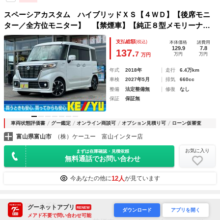
スペーシアカスタム ハイブリッドＸＳ【４ＷＤ】【後席モニ
ター／全方位モニター】 【禁煙車】【純正８型メモリーナビ
／ＢＴオーディオ／地デジ／ＤＶＤ再生】【衝突軽減／車線逸
支払総額
(税込)
本体価格
諸費用
脱警報】【ＨＵＤ／コーナーセンサー】【ＬＥＤライト／オー
129.9
7.8
137.
7
万円
万円
万円
トハイビーム】【両側電動スライドドア】【純正１５ＡＷ】
年式
2018年
走行
6.4万km
車検
2027年5月
排気
660cc
整備
法定整備無
修復
なし
保証
保証無
車両状態評価書
グー鑑定
オンライン商談可
オプション見積り可
ローン仮審査
富山県富山市
（株）ケーユー 富山インター店
お気に入り
まずは在庫確認・見積依頼
無料通話でお問い合わせ
12人
今あなたの他に
が見ています
スズキ
UP
グーネットアプリ
RENEW
ダウンロード
アプリを開く
メアド不要で問い合わせ可能