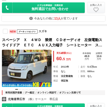
お気に入り
まずは在庫確認・見積依頼
無料通話でお問い合わせ
13人
今あなたの他に
が見ています
スズキ
NEW
グーネットセレクト
スペーシア Ｘ ４ＷＤ 禁煙 ＣＤオーディオ 左側電動ス
ライドドア ＥＴＣ ＡＵＸ入力端子 シートヒーター スマ
ートキー プッシュスタート ヘッドライトレベライザー 電
支払総額
(税込)
本体価格
諸費用
動格納ミラー アイドリングストップ
49.9
10.6
60.
5
万円
万円
万円
年式
2013年
走行
5.0万km
車検
なし
排気
660cc
整備
法定整備無
修復
なし
保証
保証無
車両状態評価書
グー鑑定
オンライン商談可
オプション見積り可
北海道帯広市
（株）ケーユー 帯広店
お気に入り
まずは在庫確認・見積依頼