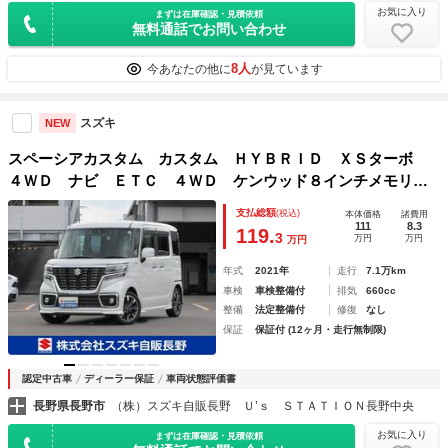
お気に入り
まずは在庫確認・見積依頼
無料通話でお問い合わせ
8人
今あなたの他に
が見ています
スズキ
NEW
スペーシアカスタム カスタム ＨＹＢＲＩＤ ＸＳターボ
４ＷＤ ナビ ＥＴＣ ４ＷＤ ケンウッド８インチメモリー
ナビ デュアルカメラブレーキサポートシステム 後席両側ワ
支払総額
(税込)
本体価格
諸費用
ンアクションパワースライドドア スリムサーキュレーター
111
8.3
119.
3
万円
万円
万円
シートヒーター 禁煙車
年式
2021年
走行
7.1万km
車検
車検整備付
排気
660cc
整備
法定整備付
修復
なし
保証
保証付 (12ヶ月・走行無制限)
認定中古車
ディーラー保証
車両状態評価書
長野県長野市
（株）スズキ自販長野 Ｕ’ｓ ＳＴＡＴＩＯＮ長野中央
お気に入り
まずは在庫確認・見積依頼