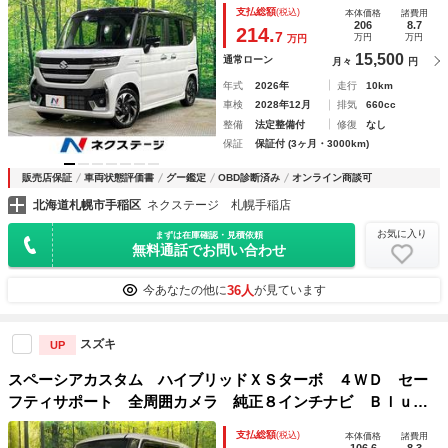
逸脱警報 オートハイビーム ＬＥＤヘッド オートライト
支払総額
(税込)
本体価格
諸費用
シートヒーター コーナーセンサー ステアリングヒーター
206
8.7
214.
7
万円
万円
万円
スマートキー
15,500
通常ローン
月々
円
年式
2026年
走行
10km
車検
2028年12月
排気
660cc
整備
法定整備付
修復
なし
保証
保証付 (3ヶ月・3000km)
販売店保証
車両状態評価書
グー鑑定
OBD診断済み
オンライン商談可
北海道札幌市手稲区
ネクステージ 札幌手稲店
お気に入り
まずは在庫確認・見積依頼
無料通話でお問い合わせ
36人
今あなたの他に
が見ています
スズキ
UP
スペーシアカスタム ハイブリッドＸＳターボ ４ＷＤ セー
フティサポート 全周囲カメラ 純正８インチナビ Ｂｌｕｅ
ｔｏｏｔｈ ドライブレコーダー フルセグ ＥＴＣ ター
支払総額
(税込)
本体価格
諸費用
ボ 両側パワースライドドア ＬＥＤヘッドライト フロント
106.6
8.3