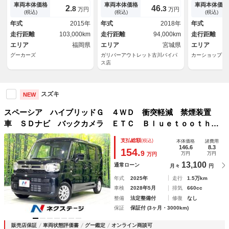
側電動両側スライドドア ＡＡ
純正フロアマット・スマートキ
軽減システム
車両本体価格
車両本体価格
車両本体価格
2.
46.
8
3
万円
万円
Ｃ パワーステアリング ＡＢ
ー・アイドリングストップ・フ
スマートキー
(税込)
(税込)
(税込)
Ｓ ナビ・テレビ 格納ミラ
ルフラットシート・レーンキー
トップ 電動
年式
2015年
年式
2018年
年式
ー １セグ
プアシスト・衝突軽減ブレーキ
チシート 盗
走行距離
103,000km
走行距離
94,000km
走行距離
エリア
福岡県
エリア
宮城県
エリア
グーカーズ
ガリバーアウトレット古川バイパ
カーショップア
ス店
スズキ
NEW
スペーシア ハイブリッドＧ ４ＷＤ 衝突軽減 禁煙装置
車 ＳＤナビ バックカメラ ＥＴＣ Ｂｌｕｅｔｏｏｔｈ
スマートキー ＬＥＤヘッド クリアランスソナー オートラ
支払総額
(税込)
本体価格
諸費用
イト ステアリングスイッチ オートエアコン
146.6
8.3
154.
9
万円
万円
万円
13,100
通常ローン
月々
円
年式
2025年
走行
1.5万km
車検
2028年5月
排気
660cc
整備
法定整備付
修復
なし
保証
保証付 (3ヶ月・3000km)
販売店保証
車両状態評価書
グー鑑定
オンライン商談可