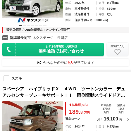
年式
2023年
走行
0.7万km
車検
車検整備付
排気
660cc
整備
法定整備付
修復
なし
保証
保証付 (3ヶ月・3000km)
販売店保証
OBD診断済み
オンライン商談可
新潟県長岡市
ネクステージ 長岡店
お気に入り
まずは在庫確認・見積依頼
無料通話でお問い合わせ
9人
今あなたの他に
が見ています
スズキ
スペーシア ハイブリッドＸ ４ＷＤ ツートンカラー デュ
アルセンサーブレーキサポートＩＩ 両側電動スライドドア
スズキコネクトナビ フルセグＴＶ 全方位モニター Ｂｌｕ
支払総額
(税込)
本体価格
諸費用
ｅｔｏｏｔｈ接続 ステアリングスイッチ シートヒーター
179.5
10.3
189.
8
万円
万円
万円
16,100
通常ローン
月々
円
年式
2024年
走行
0.2万km