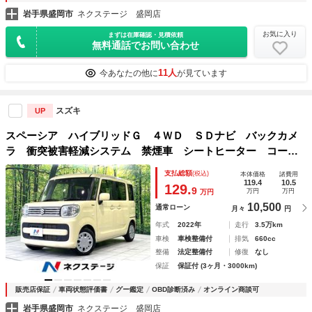
岩手県盛岡市
ネクステージ 盛岡店
お気に入り
まずは在庫確認・見積依頼
無料通話でお問い合わせ
11人
今あなたの他に
が見ています
スズキ
UP
スペーシア ハイブリッドＧ ４ＷＤ ＳＤナビ バックカメ
ラ 衝突被害軽減システム 禁煙車 シートヒーター コーナ
ーセンサー スマートキー ＥＴＣ オートライト オートエ
支払総額
(税込)
本体価格
諸費用
アコン Ｂｌｕｅｔｏｏｔｈ ＣＤ ＤＶＤ再生 地デジ
119.4
10.5
129.
9
万円
万円
万円
10,500
通常ローン
月々
円
年式
2022年
走行
3.5万km
車検
車検整備付
排気
660cc
整備
法定整備付
修復
なし
保証
保証付 (3ヶ月・3000km)
販売店保証
車両状態評価書
グー鑑定
OBD診断済み
オンライン商談可
岩手県盛岡市
ネクステージ 盛岡店