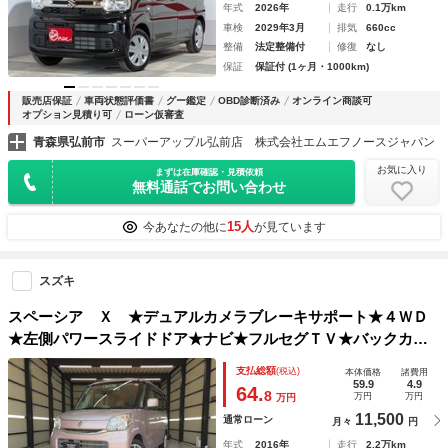
年式
2026年
走行
0.1万km
車検
2029年3月
排気
660cc
整備
法定整備付
修復
なし
保証
保証付 (1ヶ月・1000km)
販売店保証
車両状態評価書
グー鑑定
OBD診断済み
オンライン商談可
オプション見積り可
ローン仮審査
青森県弘前市
スーパーアップル弘前店 株式会社エムエフノースジャパン
お気に入り
まずは在庫確認・見積依頼
無料通話でお問い合わせ
15人
今あなたの他に
が見ています
スズキ
スペーシア Ｘ ★デュアルカメラブレーキサポート★４ＷＤ
★左側パワースライドドア★ナビ★フルセグＴＶ★バックカメ
ラ★Ｂｌｕｅｔｏｏｔｈ★ＣＤ／ＤＶＤ★ステアリングリモコ
支払総額
(税込)
本体価格
諸費用
ン★ＡＶジャック★シートヒーター★
59.9
4.9
64.
8
万円
万円
万円
11,500
通常ローン
月々
円
年式
2016年
走行
2.2万km