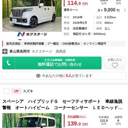
114.
9
万円
万円
万円
フォグ
9,000
通常ローン
月々
円
年式
2018年
走行
9.8万km
車検
2028年2月
排気
660cc
整備
法定整備付
修復
なし
保証
保証付 (3ヶ月・3000km)
販売店保証
車両状態評価書
グー鑑定
OBD診断済み
オンライン商談可
富山県高岡市
ネクステージ 高岡店
お気に入り
まずは在庫確認・見積依頼
無料通話でお問い合わせ
6人
今あなたの他に
が見ています
スズキ
UP
スペーシア ハイブリッドＧ セーフティサポート 車線逸脱
警報 オートハイビーム コーナーセンサー ＬＥＤヘッド
オートライト 前席シートヒーター スマートキー オートエ
支払総額
(税込)
本体価格
諸費用
アコン
131.9
8
139.
9
万円
万円
万円