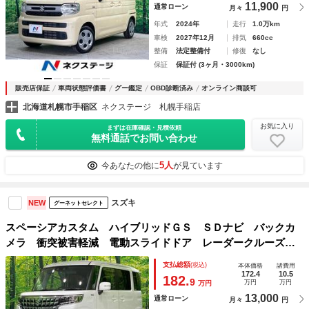
11,900
通常ローン
月々
円
年式
2024年
走行
1.0万km
車検
2027年12月
排気
660cc
整備
法定整備付
修復
なし
保証
保証付 (3ヶ月・3000km)
販売店保証
車両状態評価書
グー鑑定
OBD診断済み
オンライン商談可
北海道札幌市手稲区
ネクステージ 札幌手稲店
お気に入り
まずは在庫確認・見積依頼
無料通話でお問い合わせ
5人
今あなたの他に
が見ています
スズキ
NEW
グーネットセレクト
スペーシアカスタム ハイブリッドＧＳ ＳＤナビ バックカ
メラ 衝突被害軽減 電動スライドドア レーダークルーズ
禁煙車 コーナーセンサー ＬＥＤヘッド ビルトインＥＴ
支払総額
(税込)
本体価格
諸費用
Ｃ 純正ＯＰ１４インチアルミ オートハイビーム オートエ
172.4
10.5
182.
9
万円
万円
万円
アコン
13,000
通常ローン
月々
円