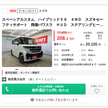
スズキ
NEW
グーネットセレクト
スペーシアカスタム ハイブリッドＸＳ ４ＷＤ スズキセー
フティサポート 両側パワスラ ＨＵＤ ステアリングヒータ
ー リヤオットマンシート スリムサーキュレーター 純正１
支払総額
(税込)
本体価格
諸費用
５インチＡＷ ＬＥＤヘッドライト ＬＥＤフォグ ＥＳＰ
200
8.3
208.
3
万円
万円
万円
届出済未使用車
20,100
通常ローン
月々
円
年式
2026年
走行
4km
車検
2029年7月
排気
660cc
整備
法定整備付
修復
なし
保証
保証付 (2031(令和13)年8月まで・100000
販売店保証
オンライン商談可
秋田県大仙市
（株）オートエムワン
お気に入り
まずは在庫確認・見積依頼
無料通話でお問い合わせ
7人
今あなたの他に
が見ています