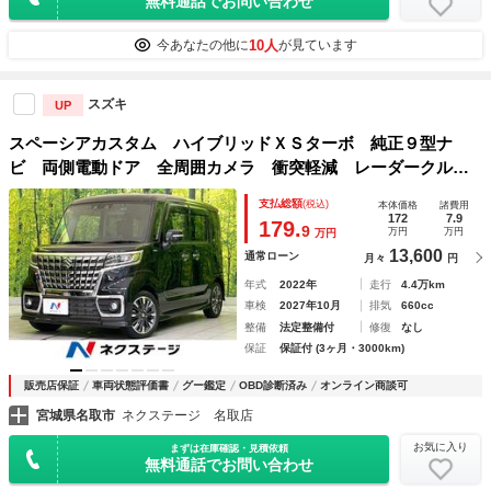
無料通話でお問い合わせ
10人
今あなたの他に
が見ています
スズキ
UP
スペーシアカスタム ハイブリッドＸＳターボ 純正９型ナ
ビ 両側電動ドア 全周囲カメラ 衝突軽減 レーダークルー
ズ 車線逸脱警報 誤発進抑制機能 ハーフレザーシート シ
支払総額
(税込)
本体価格
諸費用
ートヒーター コーナーセンサー ヘッドアップディスプレ
172
7.9
179.
9
万円
万円
万円
イ スマートキー
13,600
通常ローン
月々
円
年式
2022年
走行
4.4万km
車検
2027年10月
排気
660cc
整備
法定整備付
修復
なし
保証
保証付 (3ヶ月・3000km)
販売店保証
車両状態評価書
グー鑑定
OBD診断済み
オンライン商談可
宮城県名取市
ネクステージ 名取店
お気に入り
まずは在庫確認・見積依頼
無料通話でお問い合わせ