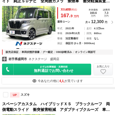
イド 純正ＳＤナビ 全周囲カメラ 禁煙車 衝突軽減装置
レーダークルーズ ＥＴＣ シートヒーター クリアランスソ
支払総額
(税込)
本体価格
諸費用
ナー オートライト オートエアコン ＬＥＤヘッド ＬＥＤ
160.6
7.3
167.
9
万円
万円
万円
フォグ スマートキー
12,300
通常ローン
月々
円
年式
2021年
走行
4.3万km
車検
2026年10月
排気
660cc
整備
法定整備付
修復
なし
保証
保証付 (3ヶ月・3000km)
販売店保証
車両状態評価書
グー鑑定
OBD診断済み
オンライン商談可
岩手県盛岡市
ネクステージ 盛岡店
お気に入り
まずは在庫確認・見積依頼
無料通話でお問い合わせ
4人
今あなたの他に
が見ています
スズキ
UP
スペーシアカスタム ハイブリッドＸＳ ブラックルーフ 両
側電動スライド 衝突被害軽減 アダプティブクルーズ 車線