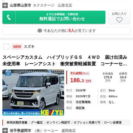
山形県山形市
ネクステージ 山形北店
お気に入り
まずは在庫確認・見積依頼
無料通話でお問い合わせ
8人
今あなたの他に
が見ています
スズキ
NEW
スペーシアカスタム ハイブリッドＧＳ ４ＷＤ 届け出済み
未使用車 レーンアシスト 衝突被害軽減装置 コーナーセン
サー レーダークルーズコントロール フロント両席シートヒ
支払総額
(税込)
本体価格
諸費用
ーター 両側スライド・助手席側電動スライドドア ステアリ
175.9
10.4
186.
3
万円
万円
万円
ングリモコン ＬＥＤヘッドライト＆オートハイビーム
年式
2026年
走行
5km
車検
2029年7月
排気
660cc
整備
法定整備無
修復
なし
保証
保証無
車両状態評価書
グー鑑定
オンライン商談可
オプション見積り可
ローン仮審査
岩手県盛岡市
（株）ケーユー 盛岡南店