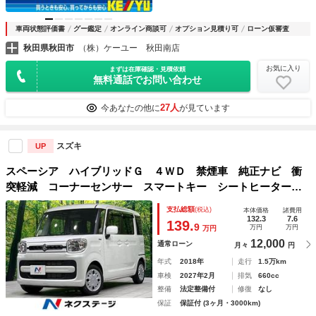
車両状態評価書
グー鑑定
オンライン商談可
オプション見積り可
ローン仮審査
秋田県秋田市
（株）ケーユー 秋田南店
お気に入り
まずは在庫確認・見積依頼
無料通話でお問い合わせ
27人
今あなたの他に
が見ています
スズキ
UP
スペーシア ハイブリッドＧ ４ＷＤ 禁煙車 純正ナビ 衝
突軽減 コーナーセンサー スマートキー シートヒーター
車線逸脱防止装置 横滑り防止装置 フルセグ Ｂｌｕｅｔｏ
支払総額
(税込)
本体価格
諸費用
ｏｔｈ オートハイビーム アイドリングストップ
132.3
7.6
139.
9
万円
万円
万円
12,000
通常ローン
月々
円
年式
2018年
走行
1.5万km
車検
2027年2月
排気
660cc
整備
法定整備付
修復
なし
保証
保証付 (3ヶ月・3000km)