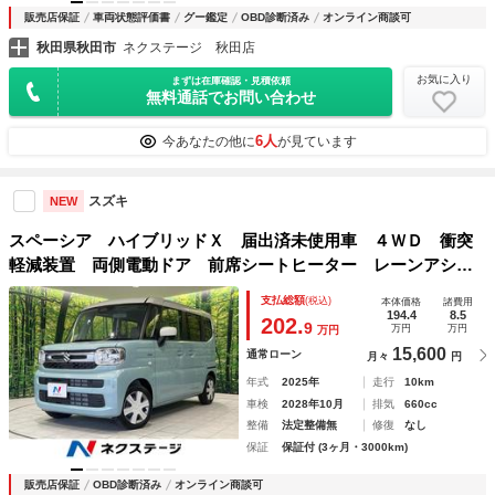
販売店保証
車両状態評価書
グー鑑定
OBD診断済み
オンライン商談可
秋田県秋田市
ネクステージ 秋田店
お気に入り
まずは在庫確認・見積依頼
無料通話でお問い合わせ
6人
今あなたの他に
が見ています
スズキ
NEW
スペーシア ハイブリッドＸ 届出済未使用車 ４ＷＤ 衝突
軽減装置 両側電動ドア 前席シートヒーター レーンアシス
ト コーナーセンサー スマートキー オートハイビーム Ｌ
支払総額
(税込)
本体価格
諸費用
ＥＤヘッドライト アイドリングストップ
194.4
8.5
202.
9
万円
万円
万円
15,600
通常ローン
月々
円
年式
2025年
走行
10km
車検
2028年10月
排気
660cc
整備
法定整備無
修復
なし
保証
保証付 (3ヶ月・3000km)
販売店保証
OBD診断済み
オンライン商談可