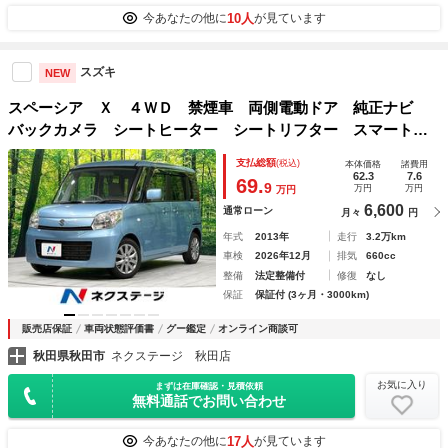
10人
今あなたの他に
が見ています
スズキ
NEW
スペーシア Ｘ ４ＷＤ 禁煙車 両側電動ドア 純正ナビ
バックカメラ シートヒーター シートリフター スマートキ
ー アイドリングストップ ドアバイザー プライバシーガラ
支払総額
(税込)
本体価格
諸費用
ス 電動格納ミラー
62.3
7.6
69.
9
万円
万円
万円
6,600
通常ローン
月々
円
年式
2013年
走行
3.2万km
車検
2026年12月
排気
660cc
整備
法定整備付
修復
なし
保証
保証付 (3ヶ月・3000km)
販売店保証
車両状態評価書
グー鑑定
オンライン商談可
秋田県秋田市
ネクステージ 秋田店
お気に入り
まずは在庫確認・見積依頼
無料通話でお問い合わせ
17人
今あなたの他に
が見ています