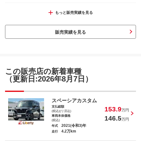
スペーシア ハイブリッドＧ
もっと販売実績を見る
販売実績を見る
キャスト アクティバＧ ターボ ＳＡ
ＩＩ
この販売店の新着車種
（更新日:2026年8月7日）
Ｎ－ＷＧＮ Ｇ・Ａパッケージ
スペーシアカスタム
支払総額
153.9
万円
(税込)(リ済込)
車両本体価格
146.5
万円
(税込)
2021(令和3)年
年式
4.2万km
走行