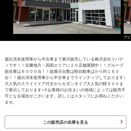
アピ
届出済未使用車から中古車まで展示販売している株式会社リバテ
ィです！！近畿地方・四国エリアに２０店舗展開中！！グループ
総在庫は６０００台！！総展示台数は軽自動車ばかり約１６０
台！！届出済未使用車から中古車までラインナップしております♪
大人気のスライドドア付きからセダンタイプ大人気の軽ＳＵＶま
で展示しております♪※お客様のお住まいの地域によっては販売不
可となる場合がございます。詳しくはスタッフにお尋ねください
ませ。
この販売店の在庫を見る