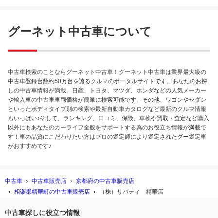
グーネット中古車について
中古車検索のことならグーネット中古車！グーネット中古車は業界最大級の
中古車登録台数約50万台を誇るクルマのポータルサイトです。あなたのお探
しの中古車情報が満載。日産、トヨタ、マツダ、ホンダなどの人気メーカー
や輸入車の中古車車両価格が簡単に検索可能です。その他、ワゴンやセダン
といったボディタイプ別の検索や最新自動車カタログなど最新のクルマ情報
もいっぱい♪そして、ランキング、口コミ、保険、車検や買取・査定など購入
以外にもあなたのカーライフ全般をサポートする為のお役立ち情報が満載で
す！車の品質にこだわりたい方はプロの鑑定師により鑑定されたグー鑑定車
がおすすめです♪
中古車
中古車販売店
京都府の中古車販売店
相楽郡精華町の中古車販売店
（株）リバティ 精華店
中古車探しに役立つ情報