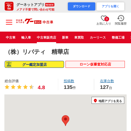
グーネットアプリ
RENEW
ダウンロード
アプリを開く
メアド不要で問い合わせ可能
0
お気に入り
閲覧履歴
中古車
輸入車
中古車販売店
新車
車買取
カーリース
整備工場
（株）リバティ 精華店
ローン仮審査対応店
グー鑑定加盟店
総合評価
投稿数
在庫台数
135
127
4.8
件
台
地図アプリを見る