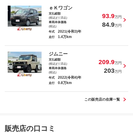
Ｎ－ＢＯＸカスタム ベースグレード
ｅＫワゴン
支払総額
93.9
万円
(税込)(リ済込)
車両本体価格
84.9
万円
(税込)
2021(令和3)年
年式
1.4万km
走行
ｅＫワゴン Ｅ
ジムニー
支払総額
209.9
万円
(税込)(リ済込)
車両本体価格
203
万円
(税込)
2022(令和4)年
年式
0.8万km
ミライース Ｌ ＳＡＩＩＩ
走行
この販売店の在庫一覧
スペーシア Ｇ
販売店の口コミ