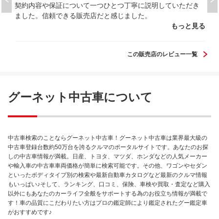
契約内容や保証について一つひとつ丁寧に説明していただき
ました。信頼できる販売店だと感じました。
もっと見る
この販売店のレビュー一覧
グーネット中古車について
中古車検索のことならグーネット中古車！グーネット中古車は業界最大級の
中古車登録台数約50万台を誇るクルマのポータルサイトです。あなたのお探
しの中古車情報が満載。日産、トヨタ、マツダ、ホンダなどの人気メーカー
や輸入車の中古車車両価格が簡単に検索可能です。その他、ワゴンやセダン
といったボディタイプ別の検索や最新自動車カタログなど最新のクルマ情報
もいっぱい♪そして、ランキング、口コミ、保険、車検や買取・査定など購入
以外にもあなたのカーライフ全般をサポートする為のお役立ち情報が満載で
す！車の品質にこだわりたい方はプロの鑑定師により鑑定されたグー鑑定車
がおすすめです♪