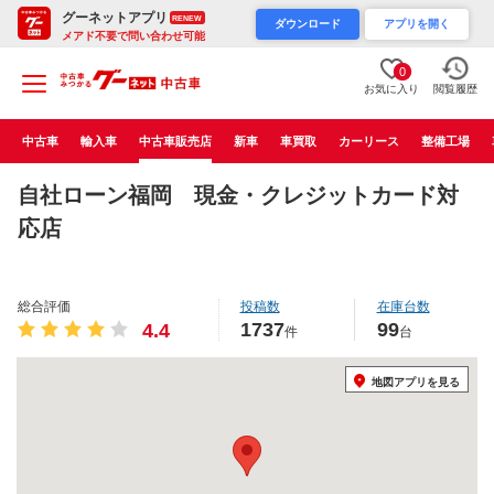
グーネットアプリ
RENEW
ダウンロード
アプリを開く
メアド不要で問い合わせ可能
0
お気に入り
閲覧履歴
中古車
輸入車
中古車販売店
新車
車買取
カーリース
整備工場
自社ローン福岡 現金・クレジットカード対
応店
総合評価
投稿数
在庫台数
1737
99
4.4
件
台
地図アプリを見る