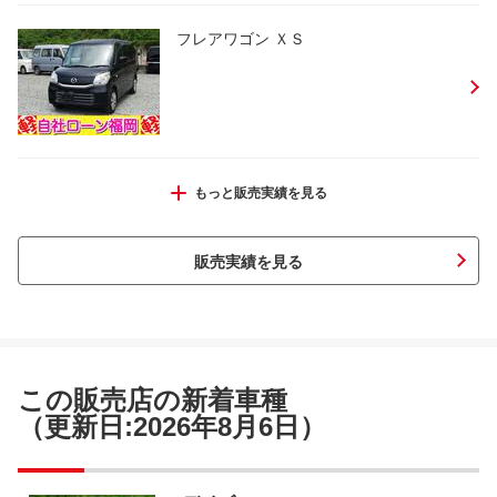
フレアワゴン ＸＳ
ムーヴコンテ Ｘ
もっと販売実績を見る
販売実績を見る
モコ Ｅ
この販売店の新着車種
（更新日:2026年8月6日）