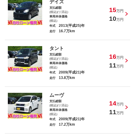
ライフ Ｇ
デイズ
支払総額
15
万円
(税込)(リ済込)
車両本体価格
10
万円
(税込)
2013(平成25)年
年式
16.7万km
走行
ムーヴ カスタム Ｘ
タント
支払総額
16
万円
(税込)(リ済込)
車両本体価格
11
万円
(税込)
2009(平成21)年
年式
13.8万km
走行
ムーヴ カスタム ＲＳ
ムーヴ
支払総額
14
万円
(税込)(リ済込)
車両本体価格
11
万円
(税込)
2009(平成21)年
年式
17.2万km
Ｎ－ＢＯＸカスタム Ｇ・Ｌパッケージ
走行