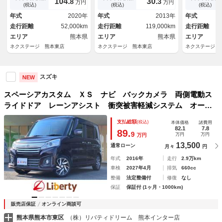
104.
30.
8
3
万円
万円
ン オートライト ハイビーム
側スライドドア ステアリング
純正ＯＰ１４
(税込)
(税込)
(税込)
アシスト 車線逸脱警告 Ｂｌ
リモコン
フレール シ
年式
2020年
年式
2013年
年式
ｕｅｔｏｏｔｈ ＤＶＤ再生
ＴＣ Ｂｌｕ
走行距離
52,000km
走行距離
119,000km
走行距離
ＶＤ再生
エリア
熊本県
エリア
熊本県
エリア
ネクステージ 熊本東店
ネクステージ 熊本東店
ネクステージ 
スズキ
NEW
スペーシアカスタム ＸＳ ナビ バックカメラ 両側電動ス
ライドドア レーンアシスト 衝突被害軽減システム オート
ライト スマートキー アイドリングストップ 電動格納ミラ
支払総額
(税込)
本体価格
諸費用
ー シートヒーター ベンチシート ＣＶＴ ＥＳＣ
82.1
7.8
89.
9
万円
万円
万円
13,500
通常ローン
月々
円
年式
2016年
走行
2.9万km
車検
2027年4月
排気
660cc
整備
法定整備付
修復
なし
保証
保証付 (1ヶ月・1000km)
販売店保証
オンライン商談可
熊本県熊本市東区
（株）リバティドリーム 熊本インター店