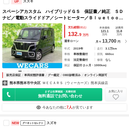
スズキ
UP
スペーシアカスタム ハイブリッドＧＳ 保証書／純正 ＳＤ
ナビ／電動スライドドア／シートヒーター／Ｂｌｕｅｔｏｏｔ
ｈ接続／ＥＴＣ／ＥＢＤ付ＡＢＳ／横滑り防止装置／アイドリ
支払総額
(税込)
本体価格
諸費用
ングストップ／フルセグＴＶ／ＤＶＤ／エアバッグ 運転席
121.1
11.8
132.
9
万円
万円
万円
13,700
通常ローン
月々
円
年式
2019年
走行
3.1万km
車検
車検整備付
排気
660cc
整備
法定整備付
修復
なし
保証
保証付 (1ヶ月・1000km)
販売店保証
車両状態評価書
グー鑑定
OBD診断済み
オンライン商談可
熊本県熊本市中央区
ＷＥＣＡＲＳ（ウィーカーズ）熊本浜線店
お気に入り
まずは在庫確認・見積依頼
無料通話でお問い合わせ
7人
今あなたの他に
が見ています
スズキ
NEW
グーネットセレクト