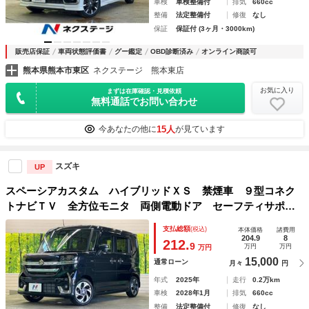
車検
車検整備付
排気
660cc
整備
法定整備付
修復
なし
保証
保証付 (3ヶ月・3000km)
販売店保証
車両状態評価書
グー鑑定
OBD診断済み
オンライン商談可
熊本県熊本市東区
ネクステージ 熊本東店
お気に入り
まずは在庫確認・見積依頼
無料通話でお問い合わせ
15人
今あなたの他に
が見ています
スズキ
UP
スペーシアカスタム ハイブリッドＸＳ 禁煙車 ９型コネク
トナビＴＶ 全方位モニタ 両側電動ドア セーフティサポー
ト アダプティブクルーズ 純正１５インチＡＷ ヘッドアッ
支払総額
(税込)
本体価格
諸費用
プディスプレイ 半革シート シートヒーター 後席サーキュ
204.9
8
212.
9
万円
万円
万円
レーター
15,000
通常ローン
月々
円
年式
2025年
走行
0.2万km
車検
2028年1月
排気
660cc
整備
法定整備付
修復
なし