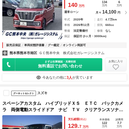
ｏｔｈ接続 ＬＥＤヘッドランプ 純正１５インチアルミホイ
134
6
140
万円
万円
万円
ール シートヒーター
14,100
通常ローン
月々
円
年式
2020年
走行
4.7万km
車検
2026年12月
排気
660cc
整備
法定整備付
修復
なし
保証
保証付 (3ヶ月・3000km)
販売店保証
車両状態評価書
グー鑑定
オンライン商談可
熊本県熊本市南区
ＧＣ熊本中央 株式会社ガレージシステム
お気に入り
まずは在庫確認・見積依頼
無料通話でお問い合わせ
3人
今あなたの他に
が見ています
スズキ
グーネットセレクト
スペーシアカスタム ハイブリッドＸＳ ＥＴＣ バックカメ
ラ 両側電動スライドドア ナビ ＴＶ クリアランスソナ
ー レーンアシスト 衝突被害軽減システム ＬＥＤヘッドラ
支払総額
(税込)
本体価格
諸費用
ンプ スマートキー アイドリングストップ
122
7.7
129.
7
万円
万円
万円