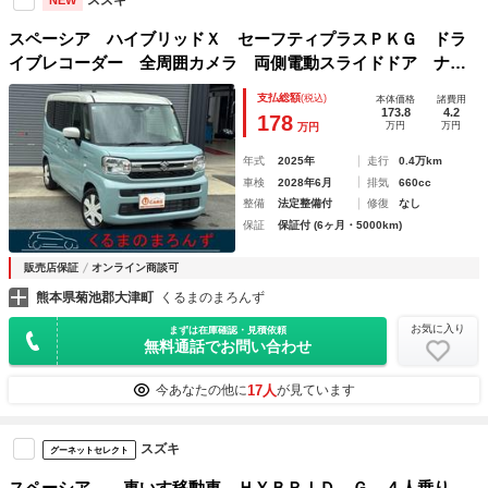
NEW
スペーシア ハイブリッドＸ セーフティプラスＰＫＧ ドラ
イブレコーダー 全周囲カメラ 両側電動スライドドア ナ
ビ ＴＶ クリアランスソナー オートクルーズコントロー
支払総額
(税込)
本体価格
諸費用
ル オートライト スマートキー 電動格納ミラー シート
173.8
4.2
178
万円
万円
万円
ヒーター
年式
2025年
走行
0.4万km
車検
2028年6月
排気
660cc
整備
法定整備付
修復
なし
保証
保証付 (6ヶ月・5000km)
販売店保証
オンライン商談可
熊本県菊池郡大津町
くるまのまろんず
お気に入り
まずは在庫確認・見積依頼
無料通話でお問い合わせ
17人
今あなたの他に
が見ています
スズキ
グーネットセレクト
スペーシア 車いす移動車 ＨＹＢＲＩＤ Ｇ ４人乗り