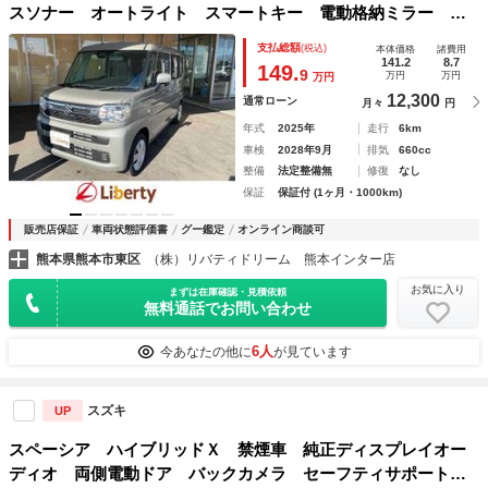
スソナー オートライト スマートキー 電動格納ミラー ベ
ンチシート ＣＶＴ エアコン パワーステアリング
支払総額
(税込)
本体価格
諸費用
141.2
8.7
149.
9
万円
万円
万円
12,300
通常ローン
月々
円
年式
2025年
走行
6km
車検
2028年9月
排気
660cc
整備
法定整備無
修復
なし
保証
保証付 (1ヶ月・1000km)
販売店保証
車両状態評価書
グー鑑定
オンライン商談可
熊本県熊本市東区
（株）リバティドリーム 熊本インター店
お気に入り
まずは在庫確認・見積依頼
無料通話でお問い合わせ
6人
今あなたの他に
が見ています
スズキ
UP
スペーシア ハイブリッドＸ 禁煙車 純正ディスプレイオー
ディオ 両側電動ドア バックカメラ セーフティサポート