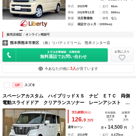
年式
2025年
走行
6km
車検
2028年12月
排気
660cc
整備
法定整備無
修復
なし
保証
保証付 (1ヶ月・1000km)
販売店保証
オンライン商談可
熊本県熊本市東区
（株）リバティドリーム 熊本インター店
お気に入り
まずは在庫確認・見積依頼
無料通話でお問い合わせ
3人
今あなたの他に
が見ています
スズキ
UP
スペーシアカスタム ハイブリッドＸＳ ナビ ＥＴＣ 両側
電動スライドドア クリアランスソナー レーンアシスト 衝
突被害軽減システム オートライト スマートキー アイドリ
支払総額
(税込)
本体価格
諸費用
ングストップ 電動格納ミラー ベンチシート ＣＶＴ
117.9
9
126.
9
万円
万円
万円
14,500
通常ローン
月々
円
年式
2019年
走行
4.6万km