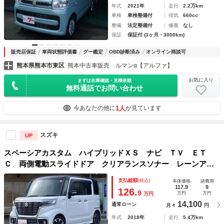
年式
2021年
走行
2.2万km
車検
車検整備付
排気
660cc
整備
法定整備付
修復
なし
保証
保証付 (3ヶ月・3000km)
販売店保証
車両状態評価書
グー鑑定
OBD診断済み
オンライン商談可
熊本県熊本市東区
熊本中古車販売 ルマンα【アルファ】
お気に入り
まずは在庫確認・見積依頼
無料通話でお問い合わせ
1人
今あなたの他に
が見ています
スズキ
UP
スペーシアカスタム ハイブリッドＸＳ ナビ ＴＶ ＥＴ
Ｃ 両側電動スライドドア クリアランスソナー レーンアシ
スト 衝突被害軽減システム オートライト スマートキー
支払総額
(税込)
本体価格
諸費用
アイドリングストップ 電動格納ミラー シートヒーター
117.9
9
126.
9
万円
万円
万円
14,100
通常ローン
月々
円
年式
2018年
走行
5.4万km