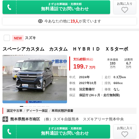
お気に入り
まずは在庫確認・見積依頼
無料通話でお問い合わせ
19人
今あなたの他に
が見ています
スズキ
NEW
スペーシアカスタム カスタム ＨＹＢＲＩＤ ＸＳターボ
支払総額
(税込)
本体価格
諸費用
193
6.7
199.
7
万円
万円
万円
年式
2024年
走行
0.3万km
車検
2027年10月
排気
660cc
整備
法定整備付
修復
なし
保証
保証付 (36ヶ月・走行無制限)
認定中古車
ディーラー保証
車両状態評価書
熊本県熊本市南区
（株）スズキ自販熊本 スズキアリーナ熊本中央
お気に入り
まずは在庫確認・見積依頼
無料通話でお問い合わせ