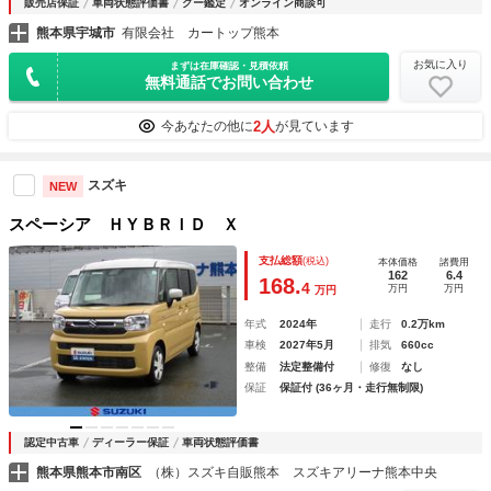
販売店保証
車両状態評価書
グー鑑定
オンライン商談可
熊本県宇城市
有限会社 カートップ熊本
お気に入り
まずは在庫確認・見積依頼
無料通話でお問い合わせ
2人
今あなたの他に
が見ています
スズキ
NEW
スペーシア ＨＹＢＲＩＤ Ｘ
支払総額
(税込)
本体価格
諸費用
162
6.4
168.
4
万円
万円
万円
年式
2024年
走行
0.2万km
車検
2027年5月
排気
660cc
整備
法定整備付
修復
なし
保証
保証付 (36ヶ月・走行無制限)
認定中古車
ディーラー保証
車両状態評価書
熊本県熊本市南区
（株）スズキ自販熊本 スズキアリーナ熊本中央