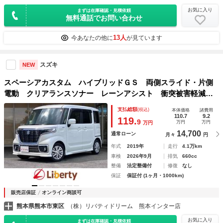
お気に入り
まずは在庫確認・見積依頼
無料通話でお問い合わせ
13人
今あなたの他に
が見ています
スズキ
NEW
スペーシアカスタム ハイブリッドＧＳ 両側スライド・片側
電動 クリアランスソナー レーンアシスト 衝突被害軽減シ
ステム オートライト スマートキー アイドリングストッ
支払総額
(税込)
本体価格
諸費用
プ 電動格納ミラー シートヒーター ベンチシート ＣＶ
110.7
9.2
119.
9
万円
万円
万円
Ｔ ＥＳＣ
14,700
通常ローン
月々
円
年式
2019年
走行
4.1万km
車検
2026年9月
排気
660cc
整備
法定整備付
修復
なし
保証
保証付 (1ヶ月・1000km)
販売店保証
オンライン商談可
熊本県熊本市東区
（株）リバティドリーム 熊本インター店
お気に入り
まずは在庫確認・見積依頼