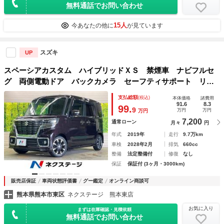
無料通話でお問い合わせ
15人
今あなたの他に
が見ています
スズキ
UP
スペーシアカスタム ハイブリッドＸＳ 禁煙車 ナビフルセ
グ 両側電動ドア バックカメラ セーフティサポート リア
パーキングセンサ ＬＥＤヘッド 純正１５インチＡＷ 半革
支払総額
(税込)
本体価格
諸費用
シート シートヒーター 後席サーキュレーター／サンシェー
91.6
8.3
99.
9
万円
万円
万円
ド ＥＴＣ
7,200
通常ローン
月々
円
年式
2019年
走行
9.7万km
車検
2028年2月
排気
660cc
整備
法定整備付
修復
なし
保証
保証付 (3ヶ月・3000km)
販売店保証
車両状態評価書
グー鑑定
オンライン商談可
熊本県熊本市東区
ネクステージ 熊本東店
お気に入り
まずは在庫確認・見積依頼
無料通話でお問い合わせ