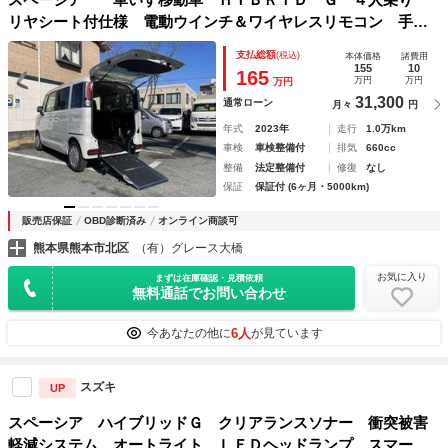
リヤシート付仕様 電動ウインチ＆ワイヤレスリモコン 手動
車いす固定装置 ブレーキサポート Ｍナビ フルセグＴＶ
支払総額
(税込)
本体価格
諸費用
Ｂカメラ ＥＴＣ キーフリー 禁煙車
155
10
165
万円
万円
万円
31,300
通常ローン
月々
円
年式
2023年
走行
1.0万km
車検
車検整備付
排気
660cc
整備
法定整備付
修復
なし
保証
保証付 (6ヶ月・5000km)
販売店保証
OBD診断済み
オンライン商談可
熊本県熊本市北区
（有）グレース大橋
お気に入り
まずは在庫確認・見積依頼
無料通話でお問い合わせ
6人
今あなたの他に
が見ています
スズキ
UP
スペーシア ハイブリッドＧ クリアランスソナー 衝突被害
軽減システム オートライト ＬＥＤヘッドランプ スマート