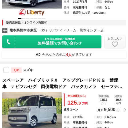
車検
2027年8月
排気
660cc
整備
法定整備付
修復
なし
保証
保証付 (1ヶ月・1000km)
販売店保証
オンライン商談可
熊本県熊本市東区
（株）リバティドリーム 熊本インター店
お気に入り
まずは在庫確認・見積依頼
無料通話でお問い合わせ
4人
今あなたの他に
が見ています
スズキ
UP
スペーシア ハイブリッドＸ アップグレードＰＫＧ 禁煙
車 ナビフルセグ 両側電動ドア バックカメラ セーフティ
サポート ＬＥＤヘッド 純正ＯＰ１４インチＡＷ ルーフレ
支払総額
(税込)
本体価格
諸費用
ール シートヒーター ＥＴＣ Ｂｌｕｅｔｏｏｔｈ ＤＶＤ
115.1
10.8
125.
9
万円
万円
万円
再生
9,500
通常ローン
月々
円
年式
2019年
走行
5.6万km
車検
車検整備付
排気
660cc