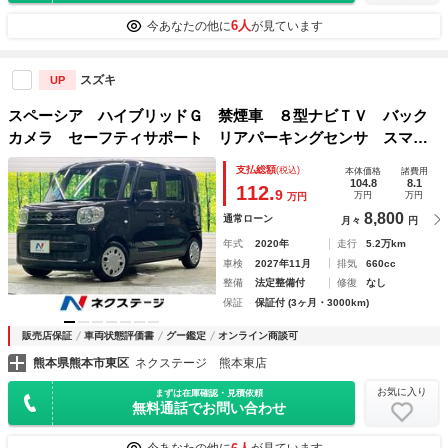
6人
今あなたの他に
が見ています
スズキ
UP
スペーシア ハイブリッドＧ 禁煙車 ８型ナビＴＶ バック
カメラ セーフティサポート リアパーキングセンサ スマー
トキー オートエアコン オートライト ハイビームアシス
支払総額
(税込)
本体価格
諸費用
ト 車線逸脱警告 Ｂｌｕｅｔｏｏｔｈ ＤＶＤ再生
104.8
8.1
112.
9
万円
万円
万円
8,800
通常ローン
月々
円
年式
2020年
走行
5.2万km
車検
2027年11月
排気
660cc
整備
法定整備付
修復
なし
保証
保証付 (3ヶ月・3000km)
販売店保証
車両状態評価書
グー鑑定
オンライン商談可
熊本県熊本市東区
ネクステージ 熊本東店
お気に入り
まずは在庫確認・見積依頼
無料通話でお問い合わせ