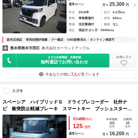
25,300
通常ローン
月々
円
年式
2018年
走行
6.6万km
車検
車検整備付
排気
660cc
整備
法定整備付
修復
なし
保証
保証付 (3ヶ月・5000km)
販売店保証
車両状態評価書
グー鑑定
OBD診断済み
オンライン商談可
熊本県熊本市西区
株式会社カーランドアップル
お気に入り
まずは在庫確認・見積依頼
無料通話でお問い合わせ
7人
今あなたの他に
が見ています
スズキ
スペーシア ハイブリッドＧ ドライブレコーダー 社外ナ
ビ 衝突防止軽減ブレーキ スマートキー プッシュスター
ト アイドリングストップ レーンサポート ソナー オート
支払総額
(税込)
本体価格
諸費用
ライト オートエアコン サイドＷエアバッグ 電動格納ミラ
115
10
125
万円
万円
万円
ー
16,200
通常ローン
月々
円