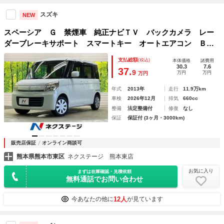
スズキ
NEW
スペーシア Ｇ 禁煙車 純正ナビＴＶ バックカメラ レー
ダーブレーキサポート スマートキー オートエアコン Ｂｌ
ｕｅｔｏｏｔｈ 両側スライドドア ステアリングリモコン
支払総額
(税込)
本体価格
諸費用
30.3
7.6
37.
9
万円
万円
万円
年式
2013年
走行
11.9万km
車検
2026年12月
排気
660cc
整備
法定整備付
修復
なし
保証
保証付 (3ヶ月・3000km)
販売店保証
オンライン商談可
熊本県熊本市東区
ネクステージ 熊本東店
お気に入り
まずは在庫確認・見積依頼
無料通話でお問い合わせ
12人
今あなたの他に
が見ています