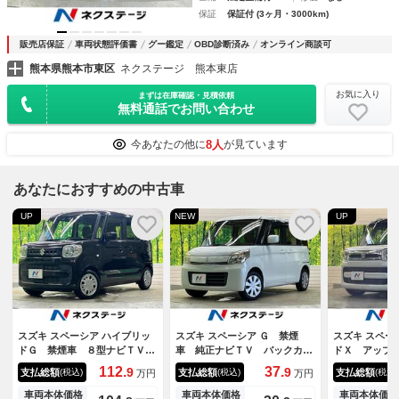
保証
保証付 (3ヶ月・3000km)
販売店保証
車両状態評価書
グー鑑定
OBD診断済み
オンライン商談可
熊本県熊本市東区
ネクステージ 熊本東店
お気に入り
まずは在庫確認・見積依頼
無料通話でお問い合わせ
8人
今あなたの他に
が見ています
あなたにおすすめの中古車
UP
NEW
UP
スズキ スペーシア ハイブリッ
スズキ スペーシア Ｇ 禁煙
スズキ スペー
ドＧ 禁煙車 ８型ナビＴＶ
車 純正ナビＴＶ バックカメ
ドＸ アップ
バックカメラ セーフティサポ
ラ レーダーブレーキサポー
禁煙車 ナビ
112.
37.
9
9
支払総額
支払総額
支払総額
(税込)
(税込)
(税込)
万円
万円
ート リアパーキングセンサ
ト スマートキー オートエア
動ドア バッ
スマートキー オートエアコ
コン Ｂｌｕｅｔｏｏｔｈ 両
ティサポート
車両本体価格
車両本体価格
車両本体価格