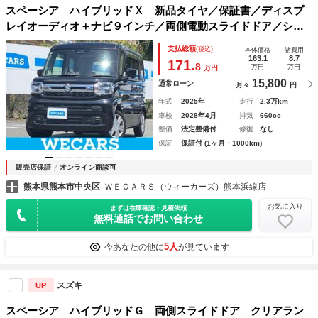
スペーシア ハイブリッドＸ 新品タイヤ／保証書／ディスプ
レイオーディオ＋ナビ９インチ／両側電動スライドドア／シー
トヒーター 前席／全方位モニター／車線逸脱防止支援システ
支払総額
(税込)
本体価格
諸費用
ム／ヘッドランプ ＬＥＤ／ＵＳＢジャック
163.1
8.7
171.
8
万円
万円
万円
15,800
通常ローン
月々
円
年式
2025年
走行
2.3万km
車検
2028年4月
排気
660cc
整備
法定整備付
修復
なし
保証
保証付 (1ヶ月・1000km)
販売店保証
オンライン商談可
熊本県熊本市中央区
ＷＥＣＡＲＳ（ウィーカーズ）熊本浜線店
お気に入り
まずは在庫確認・見積依頼
無料通話でお問い合わせ
5人
今あなたの他に
が見ています
スズキ
UP
スペーシア ハイブリッドＧ 両側スライドドア クリアラン