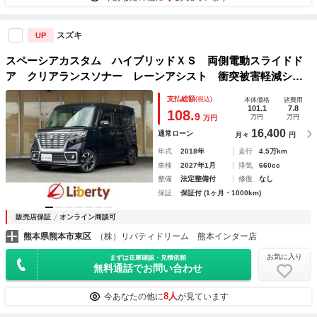
スズキ
UP
スペーシアカスタム ハイブリッドＸＳ 両側電動スライドド
ア クリアランスソナー レーンアシスト 衝突被害軽減シス
テム オートライト スマートキー アイドリングストップ
支払総額
(税込)
本体価格
諸費用
電動格納ミラー シートヒーター ベンチシート ＣＶＴ Ｅ
101.1
7.8
108.
9
万円
万円
万円
ＳＣ
16,400
通常ローン
月々
円
年式
2018年
走行
4.5万km
車検
2027年1月
排気
660cc
整備
法定整備付
修復
なし
保証
保証付 (1ヶ月・1000km)
販売店保証
オンライン商談可
熊本県熊本市東区
（株）リバティドリーム 熊本インター店
お気に入り
まずは在庫確認・見積依頼
無料通話でお問い合わせ
8人
今あなたの他に
が見ています