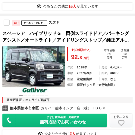
16人
今あなたの他に
が見ています
スズキ
UP
グーネットセレクト
スペーシア ハイブリッドＧ 両側スライドドア／パーキング
アシスト／オートライト／アイドリングストップ／純正アルミ
ホイール／純正フロアマット／パワーステアリング／パワーウ
支払総額
(税込)
本体価格
諸費用
ィンドウ／スマートキー／スペアキー／保証書／取扱説明書
89
3.8
92.
8
万円
万円
万円
年式
2018年
走行
6.4万km
車検
2027年9月
排気
660cc
整備
法定整備付
修復
なし
保証
保証付 (3ヶ月・走行無制限)
販売店保証
オンライン商談可
熊本県熊本市東区
ガリバー熊本インター店（株）ＩＤＯＭ
お気に入り
まずは在庫確認・見積依頼
無料通話でお問い合わせ
2人
今あなたの他に
が見ています