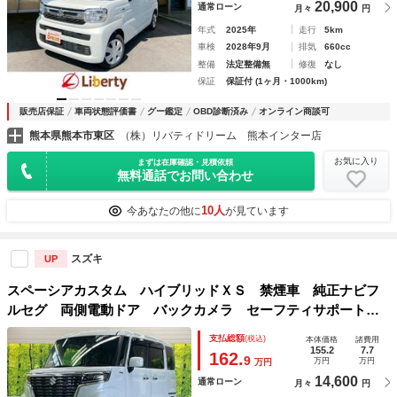
20,900
通常ローン
月々
円
年式
2025年
走行
5km
車検
2028年9月
排気
660cc
整備
法定整備無
修復
なし
保証
保証付 (1ヶ月・1000km)
販売店保証
車両状態評価書
グー鑑定
OBD診断済み
オンライン商談可
熊本県熊本市東区
（株）リバティドリーム 熊本インター店
お気に入り
まずは在庫確認・見積依頼
無料通話でお問い合わせ
10人
今あなたの他に
が見ています
スズキ
UP
スペーシアカスタム ハイブリッドＸＳ 禁煙車 純正ナビフ
ルセグ 両側電動ドア バックカメラ セーフティサポート
リアパーキングセンサ ＬＥＤヘッド 純正１５インチＡＷ
支払総額
(税込)
本体価格
諸費用
半革シート シートヒーター 後席サーキュレーター／サンシ
155.2
7.7
162.
9
万円
万円
万円
ェード ＥＴＣ
14,600
通常ローン
月々
円