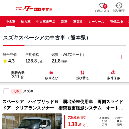
0
お気に入り
閲覧履歴
中古車
輸入車
中古車販売店
新車
車買取
カーリース
整備工場
スズキスペーシアの中古車（熊本県）
総合評価
平均価格
燃費
（WLTCモード）
4.3
128.8
21.8
万円
km/l
掲載台数
311
台
絞り込む
並び替え
条件保存
スズキ
UP
スペーシア ハイブリッドＧ 届出済未使用車 両側スライド
ドア クリアランスソナー 衝突被害軽減システム オートラ
イト ＬＥＤヘッドランプ スマートキー アイドリングスト
支払総額
(税込)
本体価格
諸費用
ップ 電動格納ミラー ベンチシート ＣＶＴ 盗難防止シス
130
8.9
138.
9
万円
万円
万円
テム