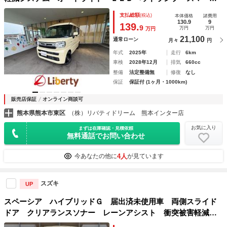
キー アイドリングストップ 電動格納ミラー ベンチシー
支払総額
(税込)
本体価格
諸費用
ト ＣＶＴ 盗難防止システム ＡＢＳ ＥＳＣ 衝突安全ボ
130.9
9
139.
9
万円
万円
万円
ディ
21,100
通常ローン
月々
円
年式
2025年
走行
6km
車検
2028年12月
排気
660cc
整備
法定整備無
修復
なし
保証
保証付 (1ヶ月・1000km)
販売店保証
オンライン商談可
熊本県熊本市東区
（株）リバティドリーム 熊本インター店
お気に入り
まずは在庫確認・見積依頼
無料通話でお問い合わせ
4人
今あなたの他に
が見ています
スズキ
UP
スペーシア ハイブリッドＧ 届出済未使用車 両側スライド
ドア クリアランスソナー レーンアシスト 衝突被害軽減シ
ステム オートライト ＬＥＤヘッドランプ スマートキー