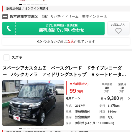
販売店保証
オンライン商談可
熊本県熊本市東区
（株）リバティドリーム 熊本インター店
お気に入り
まずは在庫確認・見積依頼
無料通話でお問い合わせ
5人
今あなたの他に
が見ています
スズキ
スペーシアカスタムＺ ベースグレード ドライブレコーダ
ー バックカメラ アイドリングストップ Ｒシートヒータ
ー 左側電動スライドドア スマートキー プッシュスター
支払総額
(税込)
本体価格
諸費用
ト オートライト オートエアコン ＨＩＤヘッドライト Ｗ
89
10
99
万円
万円
万円
エアバッグ
9,300
通常ローン
月々
円
年式
2017年
走行
8.4万km
車検
車検整備付
排気
660cc
整備
法定整備付
修復
なし
保証
保証付 (24ヶ月・100000km)