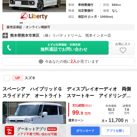
車検
車検整備付
排気
660cc
整備
法定整備付
修復
なし
保証
保証付 (1ヶ月・1000km)
販売店保証
オンライン商談可
熊本県熊本市東区
（株）リバティドリーム 熊本インター店
お気に入り
まずは在庫確認・見積依頼
無料通話でお問い合わせ
2人
今あなたの他に
が見ています
スズキ
UP
スペーシア ハイブリッドＧ ディスプレイオーディオ 両側
スライドドア オートライト スマートキー アイドリングス
トップ 電動格納ミラー ベンチシート ＣＶＴ エアコン
支払総額
(税込)
本体価格
諸費用
パワーウィンドウ
92.3
7.6
99.
9
万円
万円
万円
11,700
通常ローン
月々
円
年式
2021年
走行
5.1万km
グーネットアプリ
RENEW
ダウンロード
アプリを開く
メアド不要で問い合わせ可能
車検
2026年11月
排気
660cc