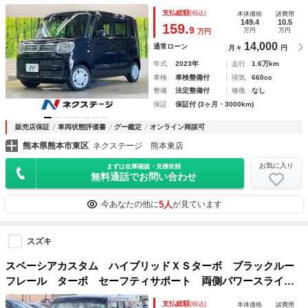
リアパーキングセンサ ＡｐｐｌｅＣａｒＰｌａｙ スマート
支払総額
(税込)
本体価格
諸費用
キー オートエアコン シートヒーター 後席サーキュレータ
149.4
10.5
159.
9
万円
万円
万円
14,000
通常ローン
月々
円
年式
2023年
走行
1.6万km
車検
車検整備付
排気
660cc
整備
法定整備付
修復
なし
保証
保証付 (3ヶ月・3000km)
販売店保証
車両状態評価書
グー鑑定
オンライン商談可
熊本県熊本市東区
ネクステージ 熊本東店
お気に入り
まずは在庫確認・見積依頼
無料通話でお問い合わせ
5人
今あなたの他に
が見ています
スズキ
スペーシアカスタム ハイブリッドＸＳターボ ブラックルー
フレール ターボ セーフティサポート 両側パワースライド
ドア イクリプス７インチナビ＆バックカメラ Ｂｌｕｅｔｏ
支払総額
(税込)
本体価格
諸費用