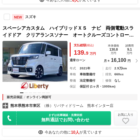
6人
今あなたの他に
が見ています
スズキ
NEW
スペーシアカスタム ハイブリッドＸＳ ナビ 両側電動スラ
イドドア クリアランスソナー オートクルーズコントロー
ル レーンアシスト 衝突被害軽減システム オートライト
支払総額
(税込)
本体価格
諸費用
スマートキー アイドリングストップ 電動格納ミラー ベン
130.8
9.1
139.
9
万円
万円
万円
チシート ＣＶＴ
16,100
通常ローン
月々
円
年式
2021年
走行
2.9万km
車検
車検整備付
排気
660cc
整備
法定整備付
修復
なし
保証
保証付 (1ヶ月・1000km)
販売店保証
オンライン商談可
熊本県熊本市東区
（株）リバティドリーム 熊本インター店
お気に入り
まずは在庫確認・見積依頼
無料通話でお問い合わせ
10人
今あなたの他に
が見ています