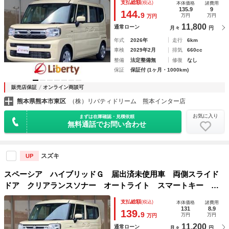
支払総額
(税込)
本体価格
諸費用
アイドリングストップ 電動格納ミラー ベンチシート ＣＶ
135.9
9
144.
9
万円
万円
万円
Ｔ
11,800
通常ローン
月々
円
年式
2026年
走行
6km
車検
2029年2月
排気
660cc
整備
法定整備無
修復
なし
保証
保証付 (1ヶ月・1000km)
販売店保証
オンライン商談可
熊本県熊本市東区
（株）リバティドリーム 熊本インター店
お気に入り
まずは在庫確認・見積依頼
無料通話でお問い合わせ
スズキ
UP
スペーシア ハイブリッドＧ 届出済未使用車 両側スライド
ドア クリアランスソナー オートライト スマートキー ア
イドリングストップ 電動格納ミラー ベンチシート ＣＶ
支払総額
(税込)
本体価格
諸費用
Ｔ ＥＳＣ エアコン パワーウィンドウ 運転席エアバッグ
131
8.9
139.
9
万円
万円
万円
11,200
通常ローン
月々
円