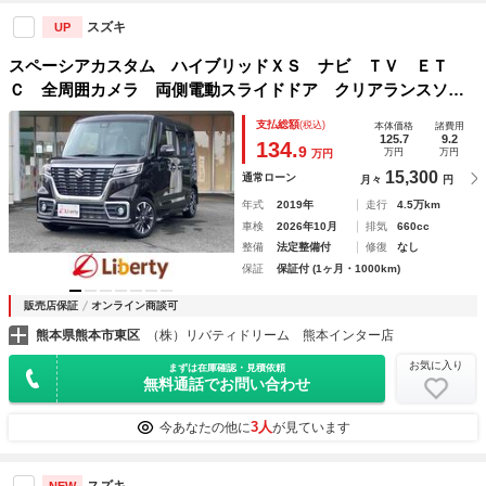
スズキ
UP
スペーシアカスタム ハイブリッドＸＳ ナビ ＴＶ ＥＴ
Ｃ 全周囲カメラ 両側電動スライドドア クリアランスソナ
ー レーンアシスト 衝突被害軽減システム オートライト
支払総額
(税込)
本体価格
諸費用
スマートキー アイドリングストップ 電動格納ミラー シー
125.7
9.2
134.
9
万円
万円
万円
トヒーター
15,300
通常ローン
月々
円
年式
2019年
走行
4.5万km
車検
2026年10月
排気
660cc
整備
法定整備付
修復
なし
保証
保証付 (1ヶ月・1000km)
販売店保証
オンライン商談可
熊本県熊本市東区
（株）リバティドリーム 熊本インター店
お気に入り
まずは在庫確認・見積依頼
無料通話でお問い合わせ
3人
今あなたの他に
が見ています
スズキ