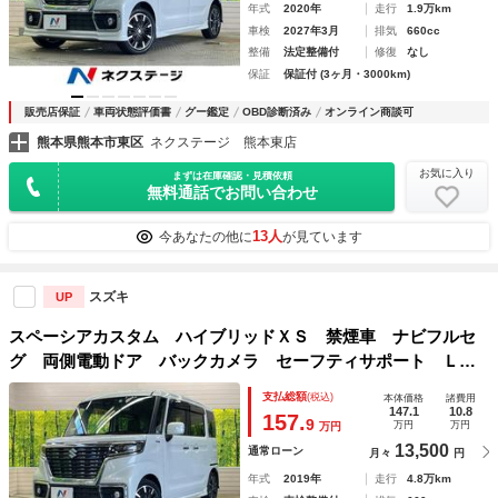
年式
2020年
走行
1.9万km
車検
2027年3月
排気
660cc
整備
法定整備付
修復
なし
保証
保証付 (3ヶ月・3000km)
販売店保証
車両状態評価書
グー鑑定
OBD診断済み
オンライン商談可
熊本県熊本市東区
ネクステージ 熊本東店
お気に入り
まずは在庫確認・見積依頼
無料通話でお問い合わせ
13人
今あなたの他に
が見ています
スズキ
UP
スペーシアカスタム ハイブリッドＸＳ 禁煙車 ナビフルセ
グ 両側電動ドア バックカメラ セーフティサポート ＬＥ
Ｄヘッド 純正１５インチＡＷ 半革シート シートヒータ
支払総額
(税込)
本体価格
諸費用
ー 後席サーキュレーター／サンシェード ＥＴＣ Ｂｌｕｅ
147.1
10.8
157.
9
万円
万円
万円
ｔｏｏｔｈ
13,500
通常ローン
月々
円
年式
2019年
走行
4.8万km