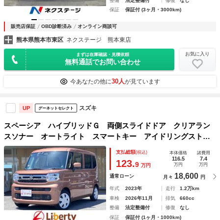
整備
法定整備付
修復
なし
保証
保証付 (3ヶ月・3000km)
販売店保証
OBD診断済み
オンライン商談可
熊本県熊本市東区
ネクステージ 熊本東店
お気に入り
まずは在庫確認・見積依頼
無料通話でお問い合わせ
30人
今あなたの他に
が見ています
スズキ
UP
グーネットセレクト
スペーシア ハイブリッドＧ 両側スライドドア クリアラン
スソナー オートライト スマートキー アイドリングストッ
プ 電動格納ミラー ベンチシート ＣＶＴ ＥＳＣ エアコ
支払総額
(税込)
本体価格
諸費用
ン パワーウィンドウ
116.5
7.4
123.
9
万円
万円
万円
18,600
通常ローン
月々
円
年式
2023年
走行
1.2万km
車検
2026年11月
排気
660cc
整備
法定整備付
修復
なし
保証
保証付 (1ヶ月・1000km)