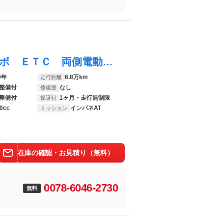
スペーシアカスタム ハイブリッドＸＳターボ ＥＴＣ 両側電動スライドドア ナビ ＴＶ クリアランスソナー オートクルーズコントロール レーンアシスト 衝突被害軽減システム オートライト ＬＥＤヘッドランプ スマートキー アイドリングストップ
9年
6.8万km
走行距離
整備付
なし
修復歴
整備付
1ヶ月・走行無制限
保証付
0cc
インパネAT
ミッション
在庫の確認・お見積り（無料）
0078-6046-2730
０
無料