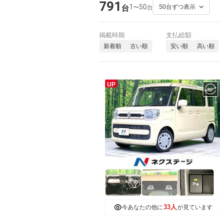
791
1
50
〜
台
台
掲載時期
支払総額
新着順
古い順
安い順
高い順
UP
33人
今あなたの他に
が見ています