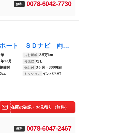
0078-6042-7730
無料
スペーシア ハイブリッドＸ セーフティサポート ＳＤナビ 両側電動スライドドア バックカメラ ＥＴＣ ドライブレコーダー シートヒーター オートライト オートエアコン アイドリングストップ ヘッドライトレベライザー スマートキー
0年
2.5万km
走行距離
7年12月
なし
修復歴
整備付
3ヶ月・3000km
保証付
0cc
インパネAT
ミッション
在庫の確認・お見積り（無料）
0078-6047-2467
無料