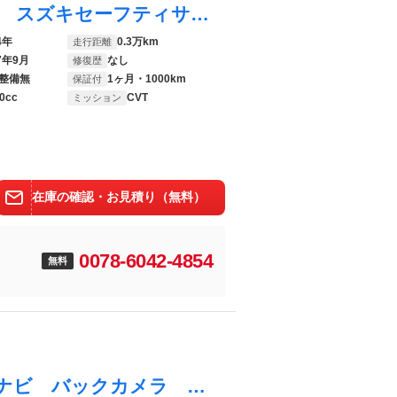
スペーシア ハイブリッドＧ ちょい乗り車 スズキセーフティサポート 両側スライドドア ＬＥＤライト スマートキー オートライト オートエアコン 電動格納ミラー 軽自動車
4年
0.3万km
走行距離
7年9月
なし
修復歴
整備無
1ヶ月・1000km
保証付
0cc
CVT
ミッション
在庫の確認・お見積り（無料）
0078-6042-4854
無料
スペーシア ハイブリッドＧ ４ＷＤ ＳＤナビ バックカメラ 衝突被害軽減システム 禁煙車 シートヒーター コーナーセンサー スマートキー ＥＴＣ オートライト オートエアコン Ｂｌｕｅｔｏｏｔｈ ＣＤ ＤＶＤ再生 地デジ