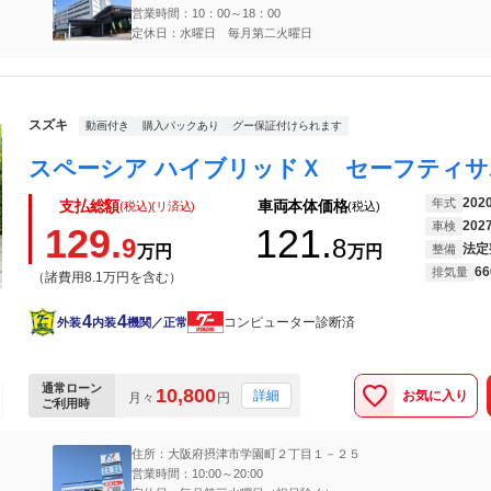
営業時間：10：00～18：00
定休日：水曜日 毎月第二火曜日
スズキ
動画付き
購入パックあり
グー保証付けられます
202
年式
支払総額
車両本体価格
(税込)(リ済込)
(税込)
202
車検
129.
121.
9
8
法定
万円
万円
整備
66
排気量
（諸費用8.1万円を含む）
4
4
コンピューター診断済
外装
内装
機関／正常
通常ローン
10,800
お気に入り
詳細
月々
円
ご利用時
住所：大阪府摂津市学園町２丁目１－２５
営業時間：10:00～20:00