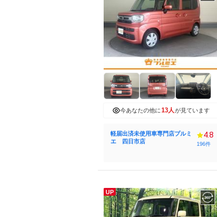
13人
今あなたの他に
が見ています
軽届出済未使用車専門店プルミ
4.8
エ 四日市店
196件
UP