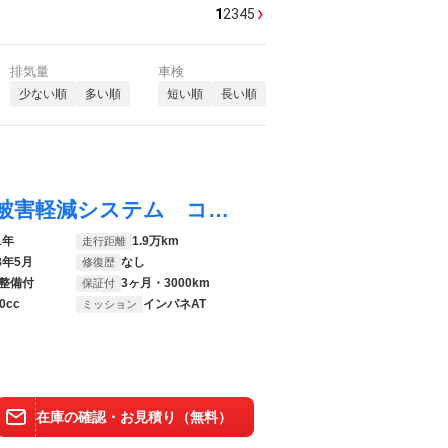
›
1
2
3
4
5
排気量
車検
少ない順
多い順
短い順
長い順
スペーシア ハイブリッドＧ 禁煙車 衝突被害軽減システム コーナーセンサー スマートキー ＥＴＣ 車線逸脱警報 オートライト オートエアコン ドライブレコーダー ファブリックシート アームレスト 電動格納ミラー
1年
1.9万km
走行距離
8年5月
なし
修復歴
整備付
3ヶ月・3000km
保証付
0cc
インパネAT
ミッション
在庫の確認・お見積り（無料）