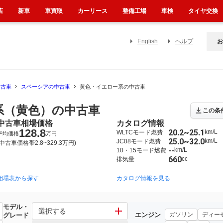
店
新車
車買取
カーリース
整備工場
車検
タイヤ交換
English
ヘルプ
お
中古車
スペーシアの中古車
黄色・イエロー系の中古車
系（黄色）の中古車
この条
中古車相場価格
カタログ情報
128.8
20.2~25.1
km/L
WLTCモード燃費
平均価格
万円
25.0~32.0
km/L
JC08モード燃費
(中古車価格帯2.8~329.3万円)
--
km/L
10・15モード燃費
660
cc
排気量
相場表から探す
2017年12月~2023年11月（3784）
2013年3月~2017年12月（2776）
カタログ情報を見る
モデル・
選択する
エンジン
ガソリン
ディー
グレード