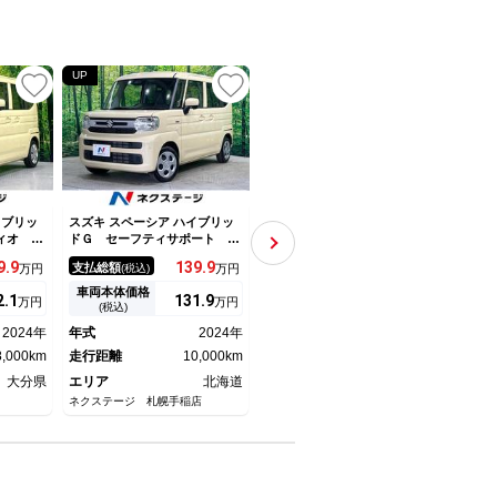
UP
UP
UP
イブリッ
スズキ スペーシア ハイブリッ
スズキ スペーシア ハイブリッ
スズキ
ィオ 衝
ドＧ セーフティサポート 車
ドＸ 純正ＳＤナビ 全周囲カ
ドＧ
い防止装
線逸脱警報 オートハイビー
メラ 両側電動ドア 衝突被害
オ 
9.
9
139.
9
119.
9
支払総額
支払総額
支払
万円
(税込)
万円
(税込)
万円
ＥＤヘッ
ム コーナーセンサー ＬＥＤ
軽減装置 禁煙車 シートヒー
減シ
イドリン
ヘッド オートライト 前席シ
ター ドラレコ コーナーセン
ー 
車両本体価格
車両本体価格
車両
2.
1
131.
9
109.
1
万円
万円
万円
イト／エ
ートヒーター スマートキー
サー スマートキー ＬＥＤヘ
報 
(税込)
(税込)
ー 横滑
オートエアコン
ッド ＥＴＣ 純正１４インチ
コン
2024年
年式
2024年
年式
2019年
年式
システム
アルミ 車線逸脱警報 オート
Ｄ 
8,000km
走行距離
10,000km
ライト
走行距離
43,000km
走行
大分県
エリア
北海道
エリア
香川県
エリ
ネクステージ 札幌手稲店
ネクステージ 丸亀店
ネクス