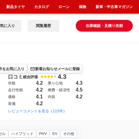
新品タイヤ
カタログ
ローン
保険
新車・中古車マガジン
気に入り
閲覧履歴
在庫確認・見積り依頼
件をお気に入り
新着お知らせメールに登録
4.3
口コミ
総合評価
4.2
4.3
外観
乗り心地
4.2
4.5
走行性能
燃費・経済性
4.1
4.2
価格
内装
4.2
装備
2023年11月~（5700）
レビューコメントを見る
（
115件
）
ゼル
ハイブリッド
PHV
EV
その他