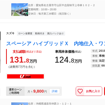
住所：愛知県名古屋市守山区中志段味字上寺林１０２－２
営業時間：10:00～20:00
定休日：毎月第三水曜日（祝日除く）
スズキ
ローン仮審査
動画付き
購入パックあり
201
年式
支払総額
車両本体価格
(税込)(リ済込)
(税込)
車検
車検
131.
124.
8
8
法定
万円
万円
整備
66
排気量
（諸費用7万円を含む）
通常ローン
9,800
お気に入り
詳細
月々
円
ご利用時
住所：沖縄県浦添市仲西３－１２－１