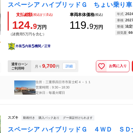
202
年式
支払総額
車両本体価格
(税込)(リ済込)
(税込)
202
車検
124.
119.
9
9
法定
万円
万円
整備
66
排気量
（諸費用5万円を含む）
5
5
外装
内装
機関／正常
通常ローン
9,700
お気に入り
詳細
月々
円
ご利用時
住所：三重県四日市市富士町４－１１
営業時間：9:30～18:30
定休日：毎週火曜日
スズキ
動画付き
購入パックあり
グー保証付けられます