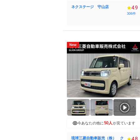
ネクステージ 守山店
4.9
306件
New
50人
今あなたの他に
が見ています
琉球三菱自動車販売（株） ク
4.8