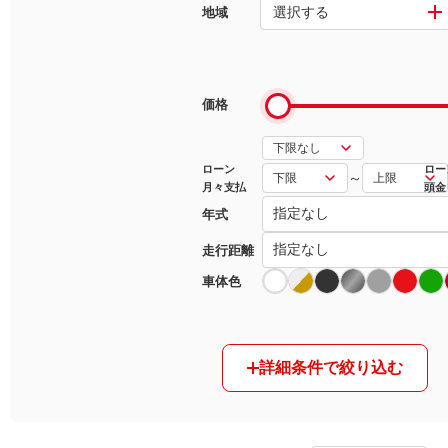
選択する
地域
マガジン
車カタログ
価格
自動車ローン
ローン
ロー
～
月々支払
頭金
保険
年式
レビュー
走行距離
車体色
価格相場
教習所
詳細条件で絞り込む
用語集