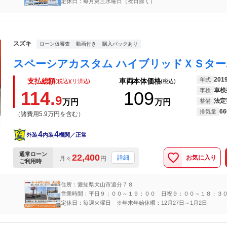
定休日：毎月第三水曜日（祝日除く）
スズキ
ローン仮審査
動画付き
購入パックあり
201
年式
支払総額
車両本体価格
(税込)(リ済込)
(税込)
車検
車検
114.
109
9
法定
万円
万円
整備
66
排気量
（諸費用5.9万円を含む）
4
4
外装
内装
機関／正常
通常ローン
22,400
お気に入り
詳細
月々
円
ご利用時
住所：愛知県犬山市追分７８
営業時間：平日９：００～１９：００ 日祝９：００～１８：３
定休日：毎週火曜日 ※年末年始休暇：12月27日～1月2日