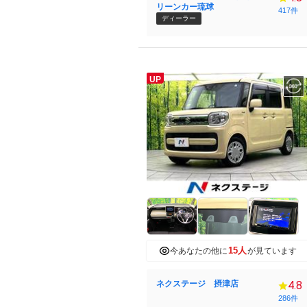
リーンカー琉球
417件
ディーラー
UP
15人
今あなたの他に
が見ています
ネクステージ 摂津店
4.8
286件