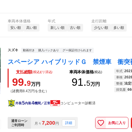
車両本体価格
年式
走行距離
安い順
高い順
新しい順
古い順
少ない順
多い順
スズキ
動画付き
購入パックあり
グー保証付けられます
202
年式
支払総額
車両本体価格
(税込)(リ済込)
(税込)
202
車検
99.
91.
9
5
法定
万円
万円
整備
66
排気量
（諸費用8.4万円を含む）
5
4
コンピューター診断済
外装
内装
機関／正常
通常ローン
7,200
お気に入り
詳細
月々
円
ご利用時