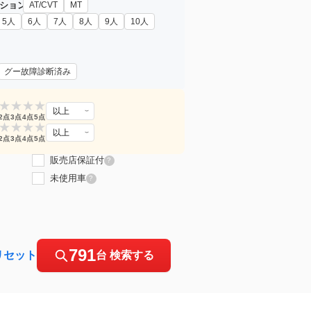
ション
AT/CVT
MT
5人
6人
7人
8人
9人
10人
グー故障診断済み
★
★
★
★
以上
2点
3点
4点
5点
★
★
★
★
以上
2点
3点
4点
5点
販売店保証付
?
未使用車
?
791
リセット
台 検索する