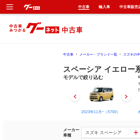
中古車
輸入車
中古車販売
新車
中古車
中古車
メーカー・ブランド一覧
スズキの
輸入車
スペーシア イエロー
クルマ買取
モデルで絞り込む
カーリース
タイヤ交換
2013年3月~2017年12月（2776）
2023年11月~（5700）
整備工場
メーカー
スズキ スペーシア
車種
車検