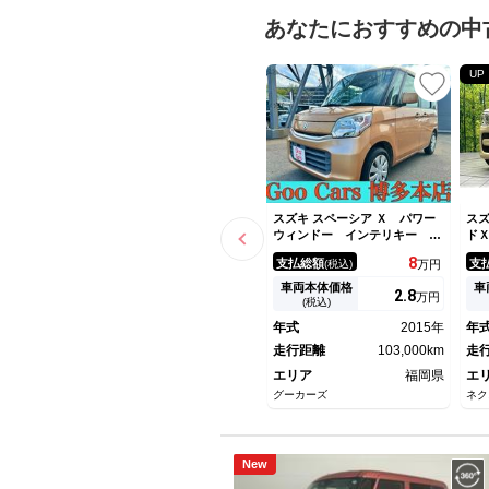
あなたにおすすめの中
UP
スズキ スペーシア Ｘ パワー
スズ
ウィンドー インテリキー Ｅ
ド
ＳＣ キ－フリ－ 助手席エア
Ｄ
8
支払総額
支
(税込)
万円
バッグ ＳＤ エアバック 片
ア
側電動両側スライドドア ＡＡ
ラ
車両本体価格
車
2.
8
万円
Ｃ パワーステアリング ＡＢ
タ
(税込)
Ｓ ナビ・テレビ 格納ミラ
ア
年式
2015年
年
ー １セグ
プ
走行距離
103,000km
ー
走
エリア
福岡県
エ
グーカーズ
ネク
New