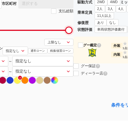
駆動方式
ミッ
2WD
4WD
選択する
市区町村
2人
3人
4人
支払総額
乗車定員
11人以上
修復歴
あり
なし
状態評価
車両状態評価書付
★
グー鑑定
?
外装
ン
1点
通常ローン
残価/据置ローン
★
内装
1点
～
グー保証
?
～
ディーラー店
?
条件を