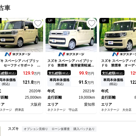
古車
UP
UP
キ スペーシア ハイブリッ
スズキ スペーシア ハイブリッ
スズキ スペーシア ハ
Ｘ セーフティサポート Ｓ
ドＧ 禁煙車 衝突被害軽減シ
ドＧ 禁煙車 オーデ
ナビ 両側電動スライドド
ステム コーナーセンサー ス
突軽減装置 踏み間違
129.
9
99.
9
12
払総額
支払総額
支払総額
(税込)
万円
(税込)
万円
(税込)
 バックカメラ ＥＴＣ ド
マートキー ＥＴＣ 車線逸脱
置 車線逸脱警報 Ｌ
イブレコーダー シートヒー
警報 オートライト オートエ
ド スマートキー ア
両本体価格
車両本体価格
車両本体価格
121.
8
91.
5
12
万円
万円
ー オートライト オートエ
アコン ドライブレコーダー
グストップ オートラ
(税込)
(税込)
(税込)
コン アイドリングストッ
ファブリックシート アームレ
アコン 電動格納ミラ
式
2020年
年式
2021年
年式
 ヘッドライトレベライザ
スト 電動格納ミラー
り防止装置 盗難防止
 スマートキー
行距離
25,000km
走行距離
19,000km
走行距離
リア
大阪府
エリア
愛知県
エリア
ステージ 摂津店
ネクステージ 守山店
ネクステージ 大分店
スズキ
オプション見積り
ローン仮審査
購入パックあり