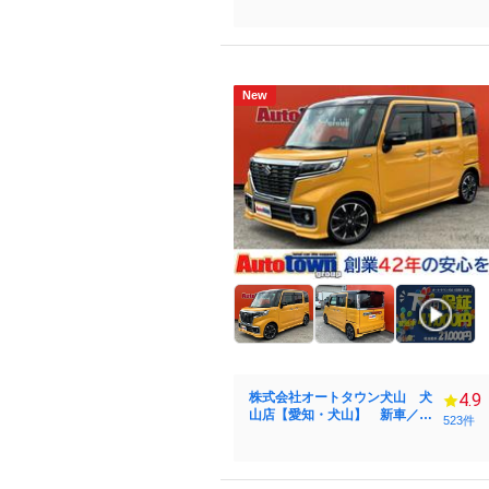
New
株式会社オートタウン犬山 犬
4.9
山店【愛知・犬山】 新車／中
523件
古車販売 スズキ・ダイハツ
認証指定工場