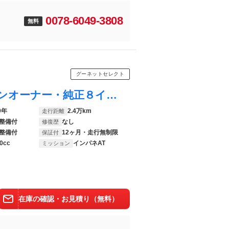
0078-6049-3808
無料
グーネットセレクト
スペーシア ハイブリッドＸ 内地仕入・ワンオーナー・純正８インチナビ・ＴＶ・ＥＴＣ・アラウンドカメラ・ＬＥＤヘッドライト・ドラレコ・ヘッドアップディスプレイ・純正アルミ・衝突被害軽減ブレーキ・プッシュスタート・両電動スライドドア
9年
2.4万km
走行距離
整備付
なし
修復歴
整備付
12ヶ月・走行無制限
保証付
0cc
インパネAT
ミッション
在庫の確認・お見積り（無料）