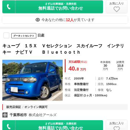
お気に入り
まずは在庫確認・見積依頼
無料通話でお問い合わせ
12人
今あなたの他に
が見ています
日産
グーネットセレクト
キューブ １５Ｘ Ｖセレクション スカイルーフ インテリ
キー ナビＴＶ Ｂｌｕｅｔｏｏｔｈ
支払総額
(税込)
本体価格
諸費用
30
10.8
40.
8
万円
万円
万円
年式
2009年
走行
7.4万km
車検
車検整備付
排気
1500cc
整備
法定整備付
修復
なし
保証
保証付 (1ヶ月・1000km)
販売店保証
オンライン商談可
千葉県柏市
株式会社アールズ
お気に入り
まずは在庫確認・見積依頼
無料通話でお問い合わせ