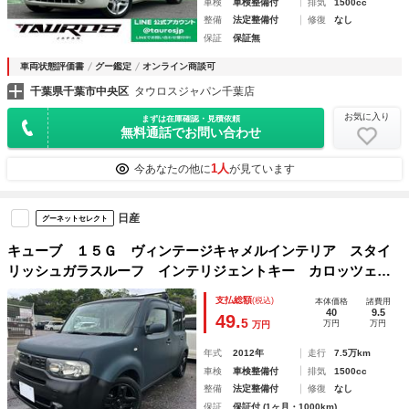
車検
車検整備付
排気
1500cc
整備
法定整備付
修復
なし
保証
保証無
車両状態評価書
グー鑑定
オンライン商談可
千葉県千葉市中央区
タウロスジャパン千葉店
お気に入り
まずは在庫確認・見積依頼
無料通話でお問い合わせ
1人
今あなたの他に
が見ています
日産
グーネットセレクト
キューブ １５Ｇ ヴィンテージキャメルインテリア スタイ
リッシュガラスルーフ インテリジェントキー カロッツェリ
アナビ フルセグＴＶ ＤＶＤビデオ再生 Ｂｌｕｅｔｏｏｔ
支払総額
(税込)
本体価格
諸費用
ｈ キャリアベース ネオクラシカル仕様
40
9.5
49.
5
万円
万円
万円
年式
2012年
走行
7.5万km
車検
車検整備付
排気
1500cc
整備
法定整備付
修復
なし
保証
保証付 (1ヶ月・1000km)