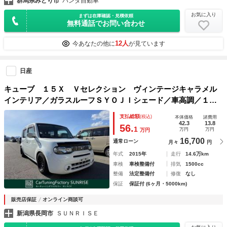
群馬県みどり市
パンダ自動車
お気に入り
まずは在庫確認・見積依頼
無料通話でお問い合わせ
12人
今あなたの他に
が見ています
日産
キューブ １５Ｘ Ｖセレクション ヴィンテージキャラメル
インテリア／ガラスルーフＳＹＯＪＩシェード／車高調／１５
インチデイトナホイール／バグガード／ＥＴＣ／アイドリング
支払総額
(税込)
本体価格
諸費用
ストップ／インテリジェントキー／
42.3
13.8
56.
1
万円
万円
万円
16,700
通常ローン
月々
円
年式
2015年
走行
14.6万km
車検
車検整備付
排気
1500cc
整備
法定整備付
修復
なし
保証
保証付 (6ヶ月・5000km)
販売店保証
オンライン商談可
新潟県長岡市
ＳＵＮＲＩＳＥ