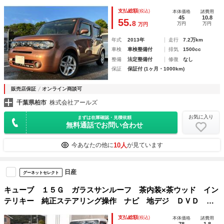
再生 Ｂｌｕｅｔｏｏｔｈ Ｂｌｕｅｔｏｏｔｈ
支払総額
(税込)
本体価格
諸費用
45
10.8
55.
8
万円
万円
万円
年式
2013年
走行
7.2万km
車検
車検整備付
排気
1500cc
整備
法定整備付
修復
なし
保証
保証付 (1ヶ月・1000km)
販売店保証
オンライン商談可
千葉県柏市
株式会社アールズ
お気に入り
まずは在庫確認・見積依頼
無料通話でお問い合わせ
10人
今あなたの他に
が見ています
日産
グーネットセレクト
キューブ １５Ｇ ガラスサンルーフ 茶内装×茶ウッド イン
テリキー 純正ステアリング操作 ナビ 地デジ ＤＶＤ 純
正バックカメラ ＥＴＣ カーテンエアバック ウッドパネ
支払総額
(税込)
本体価格
諸費用
ル 専用スピーカー プライバシＵＶカット バイザ
78
1.8