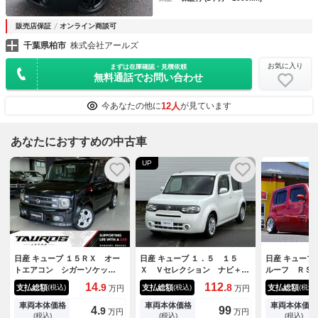
販売店保証
オンライン商談可
千葉県柏市
株式会社アールズ
お気に入り
まずは在庫確認・見積依頼
無料通話でお問い合わせ
12人
今あなたの他に
が見ています
あなたにおすすめの中古車
UP
日産 キューブ １５ＲＸ オー
日産 キューブ １．５ １５
日産 キューブ
トエアコン シガーソケッ
Ｘ Ｖセレクション ナビ＋Ｂ
ルーフ ＲＳ
ト ＥＴＣ リアワイパ
カメラ オートエアコン フォ
１６インチ 
14.
112.
9
8
支払総額
支払総額
支払総額
(税込)
(税込)
(税込)
万円
万円
ー パワーステアリング パワ
グ １オーナ 記録簿 イモビ
ＪＰ改ＵＳヘ
ーウインドウ 純正１５イン
ライザー ＡＣ スマ－トキ
ンブレム＆リ
車両本体価格
車両本体価格
車両本体価格
4.
99
9
万円
万円
チ バックカメラ テレビ ア
－ メモリ－ナビ Ｉストッ
ＬＥＤヘッド
(税込)
(税込)
(税込)