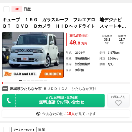
日産
UP
キューブ １５Ｇ ガラスルーフ フルエアロ 地デジナビ
ＢＴ ＤＶＤ Ｂカメラ ＨＩＤヘッドライト スマートキ
ー Ｐスタ Ａライト ＥＴＣ １６インチＡＷ Ｐガラス
支払総額
(税込)
本体価格
諸費用
ＡＣソケット カーテンエアバッグ セキュリティ
38.1
11.7
49.
8
万円
万円
万円
年式
2009年
走行
7.5万km
車検
車検整備付
排気
1500cc
整備
法定整備付
修復
なし
保証
保証無
茨城県ひたちなか市
ＢＵＤＤＩＣＡ ひたちなか支社
お気に入り
まずは在庫確認・見積依頼
無料通話でお問い合わせ
10人
今あなたの他に
が見ています
日産
グーネットセレクト