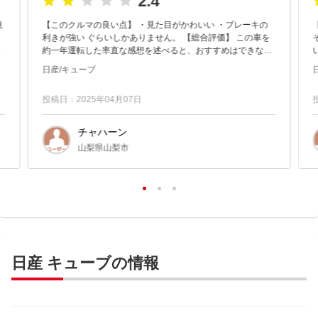
2.4
【このクルマの良い点】 ・見た目がかわいい ・ブレーキの
利きが強い ぐらいしかありません。 【総合評価】 この車を
燃
約一年運転した率直な感想を述べると、おすすめはできない
です。 まず、初速が遅すぎます。エアコンをつけると、...
日産/キューブ
勝
投稿日：2025年04月07日
チャハーン
山梨県山梨市
日産 キューブの情報