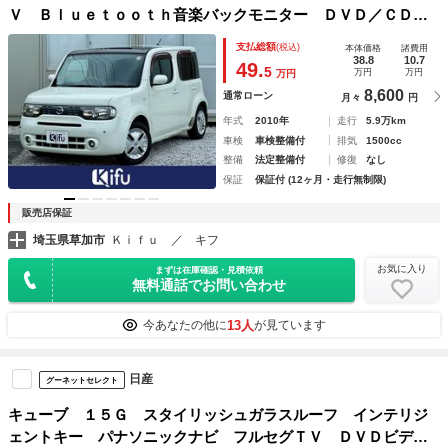
Ｖ Ｂｌｕｅｔｏｏｔｈ音楽バックモニター ＤＶＤ／ＣＤ再
生 ＥＴＣ コーナーセンサー インテリジェントキー プッ
支払総額
(税込)
本体価格
諸費用
シュスタート オートエアコン１年走行距離無制限保証付
38.8
10.7
49.
5
万円
万円
万円
8,600
通常ローン
月々
円
年式
2010年
走行
5.9万km
車検
車検整備付
排気
1500cc
整備
法定整備付
修復
なし
保証
保証付 (12ヶ月・走行無制限)
販売店保証
埼玉県草加市
Ｋｉｆｕ ／ キフ
お気に入り
まずは在庫確認・見積依頼
無料通話でお問い合わせ
13人
今あなたの他に
が見ています
日産
グーネットセレクト
キューブ １５Ｇ スタイリッシュガラスルーフ インテリジ
ェントキー パナソニックナビ フルセグＴＶ ＤＶＤビデオ