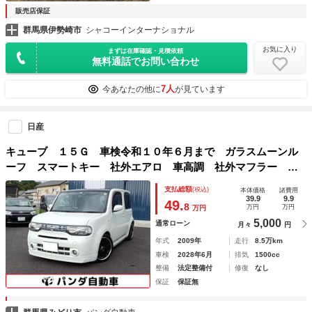
販売店保証
群馬県伊勢崎市
シャコーインターナショナル
お気に入り
まずは在庫確認・見積依頼
無料通話でお問い合わせ
7人
今あなたの他に
が見ています
日産
キューブ １５Ｇ 車検令和１０年６月まで ガラスムーンル
ーフ スマートキー 社外エアロ 車高調 社外マフラー 社
外１７インチアルミ 純正ナビゲーション フルセグＴＶ バ
支払総額
(税込)
本体価格
諸費用
ックモニター ドラレコ タイミングチェーン式
39.9
9.9
49.
8
万円
万円
万円
5,000
通常ローン
月々
円
年式
2009年
走行
8.5万km
車検
2028年6月
排気
1500cc
整備
法定整備付
修復
なし
保証
保証無