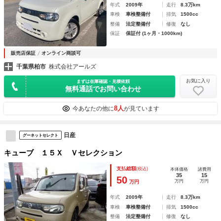
年式
2009年
走行
8.3万km
車検
車検整備付
排気
1500cc
整備
法定整備付
修復
なし
保証
保証付 (1ヶ月・1000km)
販売店保証
オンライン商談可
千葉県柏市
株式会社アールズ
お気に入り
まずは在庫確認・見積依頼
無料通話でお問い合わせ
8人
今あなたの他に
が見ています
日産
グーネットセレクト
キューブ １５Ｘ Ｖセレクション
支払総額
(税込)
本体価格
諸費用
35
15
50
万円
万円
万円
年式
2009年
走行
8.3万km
車検
車検整備付
排気
1500cc
整備
法定整備付
修復
なし