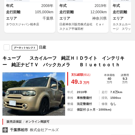
ームレスト ユーザー買取車
プ 運転席エアバック バック
年式
2008年
年式
2019年
年式
カメラ ナビＴＶ 助手席エア
走行距離
105,000km
走行距離
12,000km
走行距離
バック ＥＴＣ ＰＳ ＰＷ
エリア
千葉県
エリア
神奈川県
エリア
タウロスジャパン柏本店
日産神奈川販売株式会社 Ｃａｒ
カスタムカー専
スクエア平塚田村
ージ スワップ
日産
グーネットセレクト
キューブ スカイルーフ 純正ＨＩＤライト インテリキ
ー 純正ナビＴＶ バックカメラ Ｂｌｕｅｔｏｏｔｈ
支払総額
(税込)
本体価格
諸費用
40
9.3
49.
3
万円
万円
万円
年式
2010年
走行
7.8万km
車検
車検整備付
排気
1500cc
整備
法定整備付
修復
なし
保証
保証付 (1ヶ月・1000km)
販売店保証
オンライン商談可
千葉県柏市
株式会社アールズ