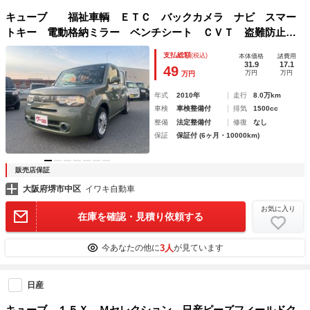
キューブ 福祉車輌 ＥＴＣ バックカメラ ナビ スマー
トキー 電動格納ミラー ベンチシート ＣＶＴ 盗難防止シ
ステム 衝突安全ボディ ＡＢＳ エアコン パワーステアリ
支払総額
(税込)
本体価格
諸費用
ング パワーウィンドウ 運転席エアバッグ
31.9
17.1
49
万円
万円
万円
年式
2010年
走行
8.0万km
車検
車検整備付
排気
1500cc
整備
法定整備付
修復
なし
保証
保証付 (6ヶ月・10000km)
販売店保証
大阪府堺市中区
イワキ自動車
お気に入り
在庫を確認・見積り依頼する
3人
今あなたの他に
が見ています
日産
キューブ １５Ｘ Ｍセレクション 日産ピーズフィールドク