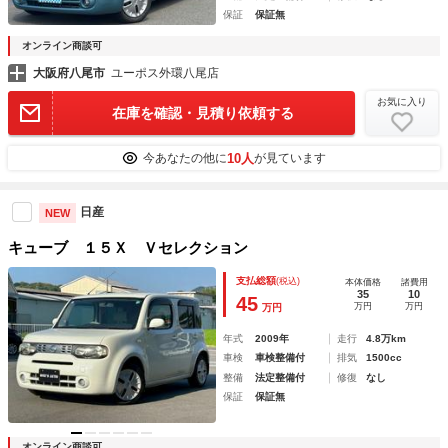
保証
保証無
オンライン商談可
大阪府八尾市
ユーポス外環八尾店
お気に入り
在庫を確認・見積り依頼する
10人
今あなたの他に
が見ています
日産
NEW
キューブ １５Ｘ Ｖセレクション
支払総額
(税込)
本体価格
諸費用
35
10
45
万円
万円
万円
年式
2009年
走行
4.8万km
車検
車検整備付
排気
1500cc
整備
法定整備付
修復
なし
保証
保証無
オンライン商談可