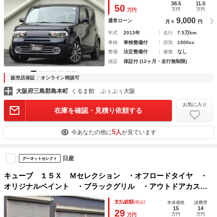
38.5
11.5
50
万円
万円
万円
9,000
通常ローン
月々
円
年式
2013年
走行
7.5万km
車検
車検整備付
排気
1500cc
整備
法定整備付
修復
なし
保証
保証付 (12ヶ月・走行無制限)
販売店保証
オンライン商談可
大阪府三島郡島本町
くるま館 ぶぅぶぅ大阪
お気に入り
在庫を確認・見積り依頼する
5人
今あなたの他に
が見ています
日産
グーネットセレクト
キューブ １５Ｘ Ｍセレクション ・オフロードタイヤ ・
オリジナルペイント ・ブラックグリル ・アウトドアカスタ
ム ・プッシュスタート ・ナビ ・ＥＴＣ ・パワーウィン
支払総額
(税込)
本体価格
諸費用
ド ・ベンチシート
15
14
29
万円
万円
万円