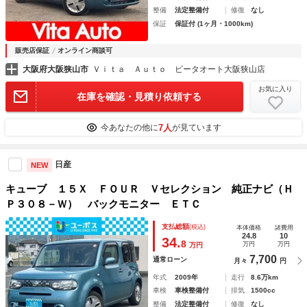
整備
法定整備付
修復
なし
保証
保証付 (1ヶ月・1000km)
販売店保証
オンライン商談可
大阪府大阪狭山市
Ｖｉｔａ Ａｕｔｏ ビータオート大阪狭山店
お気に入り
在庫を確認・見積り依頼する
7人
今あなたの他に
が見ています
日産
NEW
キューブ １５Ｘ ＦＯＵＲ Ｖセレクション 純正ナビ（Ｈ
Ｐ３０８－Ｗ） バックモニター ＥＴＣ
支払総額
(税込)
本体価格
諸費用
24.8
10
34.
8
万円
万円
万円
7,700
通常ローン
月々
円
年式
2009年
走行
8.6万km
車検
車検整備付
排気
1500cc
整備
法定整備付
修復
なし