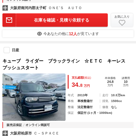
大阪府南河内郡太子町
ＯＮＥ’Ｓ ＡＵＴＯ
お気に入り
在庫を確認・見積り依頼する
12人
今あなたの他に
が見ています
日産
キューブ ライダー ブラックライン ☆ＥＴＣ キーレス
プッシュスタート
支払総額
(税込)
本体価格
諸費用
24.8
10
34.
8
万円
万円
万円
年式
2013年
走行
10.0万km
車検
車検整備付
排気
1500cc
整備
法定整備付
修復
なし
保証
保証付 (1ヶ月・1000km)
販売店保証
オンライン商談可
大阪府柏原市
Ｃ－ＳＰＡＣＥ