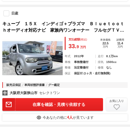
日産
キューブ １５Ｘ インディゴ＋プラズマ Ｂｌｕｅｔｏｏｔ
ｈオーディオ対応ナビ 家族内ワンオーナー フルセグＴＶ
バックモニター 走行８１０５２キロ インテリジェントキ
支払総額
(税込)
本体価格
諸費用
ー ＥＴＣ ＤＶＤ再生 衝突安全ボディ 走行無制限保証付
22.5
11.4
33.
9
万円
万円
万円
き 最短乗り出し
年式
2012年
走行
8.1万km
車検
車検整備付
排気
1500cc
整備
法定整備付
修復
なし
保証
保証付 (1ヶ月・走行無制限)
販売店保証
車両状態評価書
グー鑑定
大阪府大阪狭山市
セレクトワン
お気に入り
在庫を確認・見積り依頼する
4人
今あなたの他に
が見ています