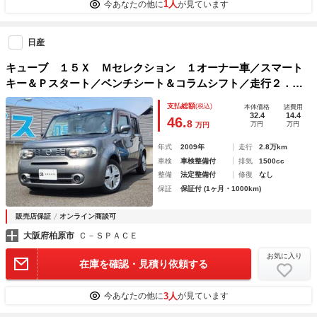
1人
今あなたの他に
が見ています
日産
キューブ １５Ｘ Ｍセレクション １オーナー車／スマート
キー＆Ｐスタート／ベンチシート＆コラムシフト／走行２．９
万キロ
支払総額
(税込)
本体価格
諸費用
32.4
14.4
46.
8
万円
万円
万円
年式
2009年
走行
2.8万km
車検
車検整備付
排気
1500cc
整備
法定整備付
修復
なし
保証
保証付 (1ヶ月・1000km)
販売店保証
オンライン商談可
大阪府柏原市
Ｃ－ＳＰＡＣＥ
お気に入り
在庫を確認・見積り依頼する
3人
今あなたの他に
が見ています