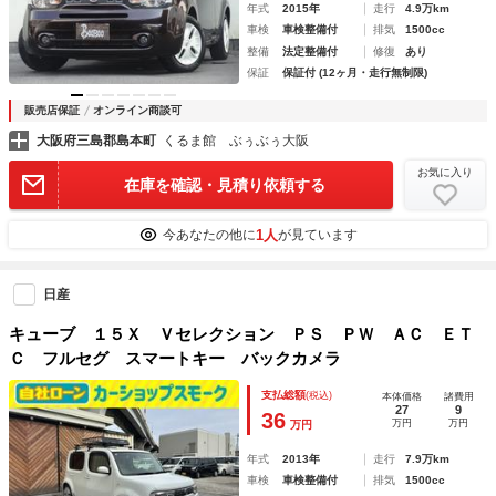
年式
2015年
走行
4.9万km
車検
車検整備付
排気
1500cc
整備
法定整備付
修復
あり
保証
保証付 (12ヶ月・走行無制限)
販売店保証
オンライン商談可
大阪府三島郡島本町
くるま館 ぶぅぶぅ大阪
お気に入り
在庫を確認・見積り依頼する
1人
今あなたの他に
が見ています
日産
キューブ １５Ｘ Ｖセレクション ＰＳ ＰＷ ＡＣ ＥＴ
Ｃ フルセグ スマートキー バックカメラ
支払総額
(税込)
本体価格
諸費用
27
9
36
万円
万円
万円
年式
2013年
走行
7.9万km
車検
車検整備付
排気
1500cc