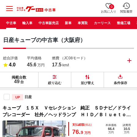
0
お気に入り
閲覧履歴
中古車
輸入車
中古車販売店
新車
車買取
カーリース
整備工場
日産キューブの中古車（大阪府）
総合評価
平均価格
燃費
（JC08モード）
4.0
45.6
17.5
万円
km/l
掲載台数
49
台
絞り込む
並び替え
条件保存
日産
UP
キューブ １５Ｘ Ｖセレクション 純正 ＳＤナビ／ドライ
ブレコーダー 社外／ヘッドランプ ＨＩＤ／Ｂｌｕｅｔｏｏ
ｔｈ接続／ＥＴＣ／ＥＢＤ付ＡＢＳ／横滑り防止装置／フルセ
支払総額
(税込)
本体価格
諸費用
グＴＶ／ＤＶＤ／衝突安全ボディ／パワーウインドウ
66.4
10.5
76.
9
万円
万円
万円