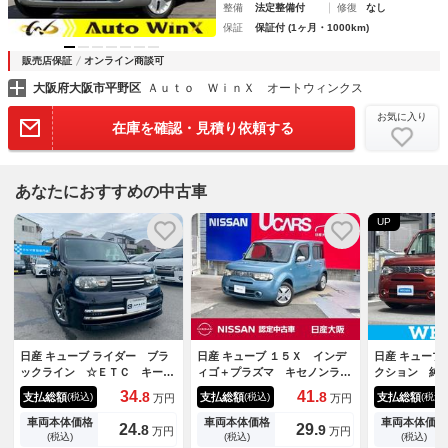
整備
法定整備付
修復
なし
保証
保証付 (1ヶ月・1000km)
販売店保証
オンライン商談可
大阪府大阪市平野区
Ａｕｔｏ ＷｉｎＸ オートウィンクス
お気に入り
在庫を確認・見積り依頼する
あなたにおすすめの中古車
UP
日産 キューブ ライダー ブラ
日産 キューブ １５Ｘ インデ
日産 キューブ
ックライン ☆ＥＴＣ キーレ
ィゴ＋プラズマ キセノンライ
クション 純
ス プッシュスタート
ト インテリジェントキー オ
ライブレコー
34.
41.
8
8
支払総額
支払総額
支払総額
(税込)
(税込)
(税込)
万円
万円
ートエアコン メモリナビフル
ドランプ Ｈ
セグＴＶ バックカメラ ＥＴ
ｏｏｔｈ接続
車両本体価格
車両本体価格
車両本体価格
24.
29.
8
9
万円
万円
Ｃ 社外品ドラレコ 日産中古
付ＡＢＳ／横
(税込)
(税込)
(税込)