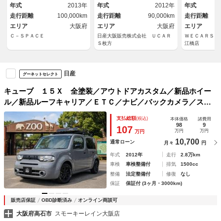
車ワイド保証ライト３カ月保証
ルセグＴＶ／
年式
2013年
年式
2012年
年式
ボディ／パワ
走行距離
100,000km
走行距離
90,000km
走行距離
エリア
大阪府
エリア
大阪府
エリア
Ｃ－ＳＰＡＣＥ
日産大阪販売株式会社 ＵＣＡＲ
ＷＥＣＡＲＳ（
Ｓ枚方
江橋店
日産
グーネットセレクト
キューブ １５Ｘ 全塗装／アウトドアカスタム／新品ホイー
ル／新品ルーフキャリア／ＥＴＣ／ナビ／バックカメラ／スマ
ートキー／２８，０００ｋｍ／オートエアコン／
支払総額
(税込)
本体価格
諸費用
98
9
107
万円
万円
万円
10,700
通常ローン
月々
円
年式
2012年
走行
2.8万km
車検
車検整備付
排気
1500cc
整備
法定整備付
修復
なし
保証
保証付 (3ヶ月・3000km)
販売店保証
OBD診断済み
オンライン商談可
大阪府高石市
スモーキーレイン大阪店