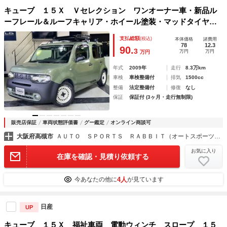
キューブ １５Ｘ Ｖセレクション ワンオーナー車・新品ル
ーフレール＆ルーフキャリア・ホイール塗装・マッドタイヤ・
ＳＤナビ・ワンセグＴＶ・ＤＶＤ・ＥＴＣ・オートライト・プ
支払総額
(税込)
本体価格
諸費用
ッシュスタート・スマートキー・禁煙車
78
12.3
90.
3
万円
万円
万円
年式
2009年
走行
8.3万km
車検
車検整備付
排気
1500cc
整備
法定整備付
修復
なし
保証
保証付 (3ヶ月・走行無制限)
販売店保証
車両状態評価書
グー鑑定
オンライン商談可
大阪府高槻市
ＡＵＴＯ ＳＰＯＲＴＳ ＲＡＢＢＩＴ（オートスポーツラビット） 高槻店
お気に入り
在庫を確認・見積り依頼する
4人
今あなたの他に
が見ています
日産
UP
キューブ １５Ｘ 福祉車両 電動ウィンチ スロープ １５