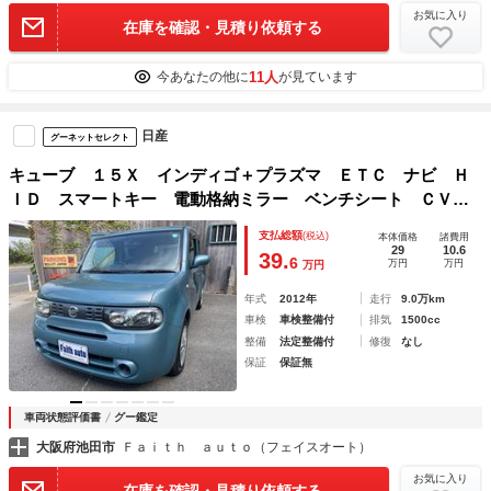
お気に入り
在庫を確認・見積り依頼する
11人
今あなたの他に
が見ています
日産
グーネットセレクト
キューブ １５Ｘ インディゴ＋プラズマ ＥＴＣ ナビ Ｈ
ＩＤ スマートキー 電動格納ミラー ベンチシート ＣＶ
Ｔ 盗難防止システム 衝突安全ボディ ＡＢＳ エアコン
支払総額
(税込)
本体価格
諸費用
パワーステアリング パワーウィンドウ
29
10.6
39.
6
万円
万円
万円
年式
2012年
走行
9.0万km
車検
車検整備付
排気
1500cc
整備
法定整備付
修復
なし
保証
保証無
車両状態評価書
グー鑑定
大阪府池田市
Ｆａｉｔｈ ａｕｔｏ（フェイスオート）
お気に入り
在庫を確認・見積り依頼する