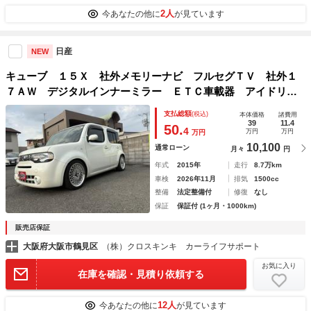
2人
今あなたの他に
が見ています
日産
NEW
キューブ １５Ｘ 社外メモリーナビ フルセグＴＶ 社外１
７ＡＷ デジタルインナーミラー ＥＴＣ車載器 アイドリン
グストップ 横滑り防止装置 スマートキー Ｐスタート
支払総額
(税込)
本体価格
諸費用
39
11.4
50.
4
万円
万円
万円
10,100
通常ローン
月々
円
年式
2015年
走行
8.7万km
車検
2026年11月
排気
1500cc
整備
法定整備付
修復
なし
保証
保証付 (1ヶ月・1000km)
販売店保証
大阪府大阪市鶴見区
（株）クロスキンキ カーライフサポート
お気に入り
在庫を確認・見積り依頼する
12人
今あなたの他に
が見ています