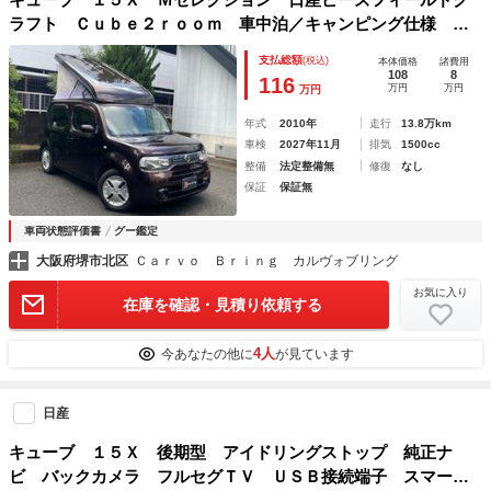
ラフト Ｃｕｂｅ２ｒｏｏｍ 車中泊／キャンピング仕様 ポ
ップアップルーフ バベストＦＦヒーター 走行充電 外部電
支払総額
(税込)
本体価格
諸費用
源 ＳＤナビ／フルセグＴＶ／Ｂカメラ／ＥＴＣ インテリジ
108
8
116
万円
万円
万円
ェントキー
年式
2010年
走行
13.8万km
車検
2027年11月
排気
1500cc
整備
法定整備無
修復
なし
保証
保証無
車両状態評価書
グー鑑定
大阪府堺市北区
Ｃａｒｖｏ Ｂｒｉｎｇ カルヴォブリング
お気に入り
在庫を確認・見積り依頼する
4人
今あなたの他に
が見ています
日産
キューブ １５Ｘ 後期型 アイドリングストップ 純正ナ
ビ バックカメラ フルセグＴＶ ＵＳＢ接続端子 スマート