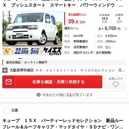
Ｘ プッシュスタート スマートキー パワーウィンドウ 電
動格納ミラー 横滑り防止装置 アイドリングストップ レベ
支払総額
(税込)
本体価格
諸費用
ライザー オーディオ
34.8
5
39.
8
万円
万円
万円
6,700
通常ローン
月々
円
年式
2015年
走行
9.8万km
車検
車検整備付
排気
1500cc
整備
法定整備付
修復
なし
保証
保証付 (12ヶ月・走行無制限)
販売店保証
オンライン商談可
大阪府堺市南区
ＫＳ－ｓｅｌｅｃｔｉｏｎ ケイエスセレクション 高橋自動車株式会社 堺インター店
お気に入り
在庫を確認・見積り依頼する
3人
今あなたの他に
が見ています
日産
キューブ １５Ｘ パーティーレッドセレクション 新品ルー
フレール＆ルーフキャリア・マッドタイヤ・ＳＤナビ・ワンセ