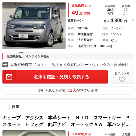
キー プッシュスタート 前後ドライブレコーダー ＩＳＯＦ
支払総額
(税込)
本体価格
諸費用
ＩＸ
39.9
10
49.
9
万円
万円
万円
4,800
通常ローン
月々
円
年式
2015年
走行
7.5万km
車検
車検整備付
排気
1500cc
整備
法定整備付
修復
なし
保証
保証付 (1ヶ月・1000km)
販売店保証
オンライン商談可
大阪府松原市
Ａｕｔｏ ＷｉｎＸ松原店／オートウィンクス（合同会社ＯＮＥＬＩＴ）
お気に入り
在庫を確認・見積り依頼する
2人
今あなたの他に
が見ています
日産
キューブ アクシス 本革シート ＨＩＤ スマートキー Ｐ
スタート Ｆフォグ 純正ナビ オーテックＡＷ 革ハンド
ル Ｂカメ ＢＴ接続 Ａエアコン ビルトインＥＴＣ
支払総額
(税込)
本体価格
諸費用