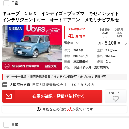
日産
キューブ １５Ｘ インディゴ＋プラズマ キセノンライト
インテリジェントキー オートエアコン メモリナビフルセグ
ＴＶ バックカメラ ＥＴＣ 社外品ドラレコ 日産中古車ワ
支払総額
(税込)
本体価格
諸費用
イド保証ライト３カ月保証
29.9
11.9
41.
8
万円
万円
万円
5,100
通常ローン
月々
円
年式
2012年
走行
9.0万km
車検
2027年1月
排気
1500cc
整備
法定整備付
修復
なし
保証
保証付 (3ヶ月・走行無制限)
ディーラー保証
車両状態評価書
オンライン商談可
オプション見積り可
大阪府枚方市
日産大阪販売株式会社 ＵＣＡＲＳ枚方
お気に入り
在庫を確認・見積り依頼する
6人
今あなたの他に
が見ています
日産