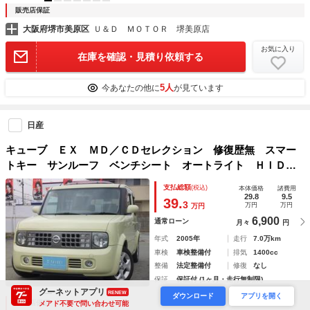
販売店保証
大阪府堺市美原区
Ｕ＆Ｄ ＭＯＴＯＲ 堺美原店
お気に入り
在庫を確認・見積り依頼する
5人
今あなたの他に
が見ています
日産
キューブ ＥＸ ＭＤ／ＣＤセレクション 修復歴無 スマー
トキー サンルーフ ベンチシート オートライト ＨＩＤヘ
ッドライト フロントフォグライト アルミホイール ＣＤ
支払総額
(税込)
本体価格
諸費用
ＭＤ 電動格納ミラー 集中ロック
29.8
9.5
39.
3
万円
万円
万円
6,900
通常ローン
月々
円
年式
2005年
走行
7.0万km
車検
車検整備付
排気
1400cc
整備
法定整備付
修復
なし
保証
保証付 (1ヶ月・走行無制限)
グーネットアプリ
RENEW
ダウンロード
アプリを開く
販売店保証
メアド不要で問い合わせ可能