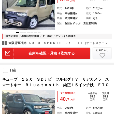
3
万円
万円
万円
年式
2009年
走行
7.2万km
車検
車検整備付
排気
1500cc
整備
法定整備付
修復
なし
保証
保証付 (3ヶ月・走行無制限)
販売店保証
車両状態評価書
グー鑑定
オンライン商談可
大阪府高槻市
ＡＵＴＯ ＳＰＯＲＴＳ ＲＡＢＢＩＴ（オートスポーツラビット） 高槻店
お気に入り
在庫を確認・見積り依頼する
日産
キューブ １５Ｘ ＳＤナビ フルセグＴＶ リアカメラ ス
マートキー Ｂｌｕｅｔｏｏｔｈ 純正１５インチ鉄 ＥＴＣ
支払総額
(税込)
本体価格
諸費用
25.5
15.2
40.
7
万円
万円
万円
年式
2015年
走行
8.0万km
車検
車検整備付
排気
1500cc