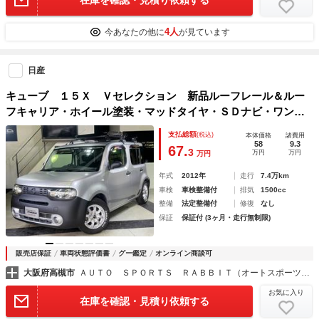
4人
今あなたの他に
が見ています
日産
キューブ １５Ｘ Ｖセレクション 新品ルーフレール＆ルー
フキャリア・ホイール塗装・マッドタイヤ・ＳＤナビ・ワンセ
グＴＶ・ＥＴＣ・バックカメラ・ドラレコ・オートライト・プ
支払総額
(税込)
本体価格
諸費用
ッシュスタート・スマートキー・禁煙車
58
9.3
67.
3
万円
万円
万円
年式
2012年
走行
7.4万km
車検
車検整備付
排気
1500cc
整備
法定整備付
修復
なし
保証
保証付 (3ヶ月・走行無制限)
販売店保証
車両状態評価書
グー鑑定
オンライン商談可
大阪府高槻市
ＡＵＴＯ ＳＰＯＲＴＳ ＲＡＢＢＩＴ（オートスポーツラビット） 高槻店
お気に入り
在庫を確認・見積り依頼する