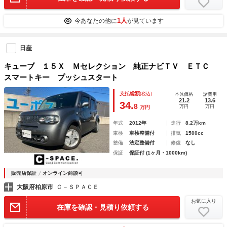
1人
今あなたの他に
が見ています
日産
キューブ １５Ｘ Ｍセレクション 純正ナビＴＶ ＥＴＣ
スマートキー プッシュスタート
支払総額
(税込)
本体価格
諸費用
21.2
13.6
34.
8
万円
万円
万円
年式
2012年
走行
8.2万km
車検
車検整備付
排気
1500cc
整備
法定整備付
修復
なし
保証
保証付 (1ヶ月・1000km)
販売店保証
オンライン商談可
大阪府柏原市
Ｃ－ＳＰＡＣＥ
お気に入り
在庫を確認・見積り依頼する