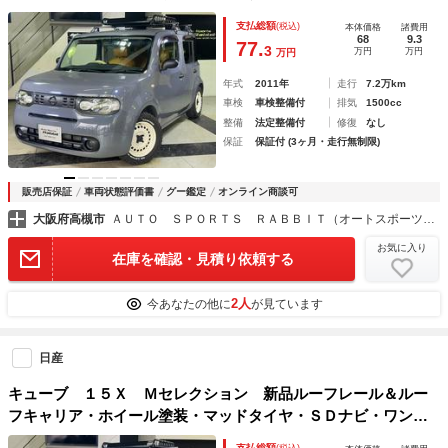
グＴＶ・ＥＴＣ・バックカメラ・前後ドラレコ・レザー調シー
支払総額
(税込)
本体価格
諸費用
トカバー・プッシュスタート・スマートキー・禁煙車
68
9.3
77.
3
万円
万円
万円
年式
2011年
走行
7.2万km
車検
車検整備付
排気
1500cc
整備
法定整備付
修復
なし
保証
保証付 (3ヶ月・走行無制限)
販売店保証
車両状態評価書
グー鑑定
オンライン商談可
大阪府高槻市
ＡＵＴＯ ＳＰＯＲＴＳ ＲＡＢＢＩＴ（オートスポーツラビット） 高槻店
お気に入り
在庫を確認・見積り依頼する
2人
今あなたの他に
が見ています
日産
キューブ １５Ｘ Ｍセレクション 新品ルーフレール＆ルー
フキャリア・ホイール塗装・マッドタイヤ・ＳＤナビ・ワンセ
グＴＶ・ＬＥＤヘッドライト・プッシュスタート・スマートキ
支払総額