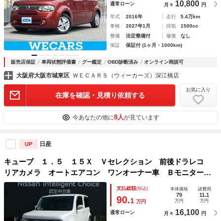
10,800
通常ローン
月々
円
年式
2016年
走行
5.4万km
車検
2027年1月
排気
1500cc
整備
法定整備付
修復
なし
保証
保証付 (1ヶ月・1000km)
販売店保証
車両状態評価書
グー鑑定
OBD診断済み
オンライン商談可
大阪府大阪市城東区
ＷＥＣＡＲＳ（ウィーカーズ）深江橋店
お気に入り
在庫を確認・見積り依頼する
8人
今あなたの他に
が見ています
日産
UP
キューブ １．５ １５Ｘ Ｖセレクション 前後ドラレコ
リアカメラ オートエアコン ワンオーナー車 Ｂモニター
オ－トエアコン スマートキ イモビライザー 運転席助手席
支払総額
(税込)
本体価格
諸費用
エアバック ＥＣＯモード パワーウィンドウ ナビＴＶ Ｅ
79
11.1
90.
1
万円
万円
万円
ＴＣ キ－レス
16,100
通常ローン
月々
円