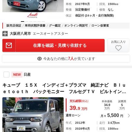
車検
2027年9月
排気
1500cc
整備
法定整備付
修復
なし
保証
保証付 (24ヶ月・走行無制限)
販売店保証
車両状態評価書
グー鑑定
オンライン商談可
ローン仮審査
大阪府八尾市
エースオートアスター
お気に入り
在庫を確認・見積り依頼する
7人
今あなたの他に
が見ています
日産
NEW
キューブ １５Ｘ インディゴ＋プラズマ 純正ナビ Ｂｌｕ
ｅｔｏｏｔｈ バックモニター フルセグＴＶ ビルトインＥ
ＴＣ ＤＶＤ再生 スマートキー 電動格納ミラー 禁煙車
支払総額
(税込)
本体価格
諸費用
法定整備付き 保証付き
34.9
5
39.
9
万円
万円
万円
5,500
通常ローン
月々
円
年式
2012年
走行
3.6万km
車検
2028年4月
排気
1500cc