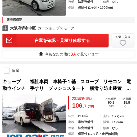
整備
法定整備付
修復
なし
保証
保証付 (1ヶ月・1000km)
販売店保証
大阪府堺市中区
カーショップスモーク
お気に入り
在庫を確認・見積り依頼する
3人
今あなたの他に
が見ています
日産
キューブ 福祉車両 車椅子１基 スロープ リモコン 電
動ウインチ 手すり プッシュスタート 横滑り防止装置 ア
イストップ 盗難防止装置 電動電格ミラー パワーウィンド
支払総額
(税込)
本体価格
諸費用
ウ ＣＤ再生 ドアバイザー 整備点検記録簿
90.9
15.8
106.
7
万円
万円
万円
年式
2016年
走行
1.7万km
車検
車検整備付
排気
1500cc
整備
法定整備付
修復
なし
保証
保証付 (12ヶ月・走行無制限)