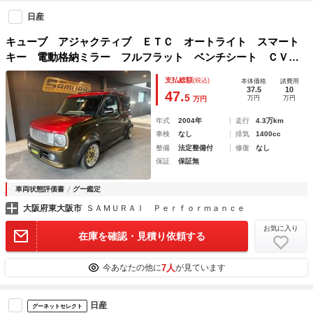
日産
キューブ アジャクティブ ＥＴＣ オートライト スマート
キー 電動格納ミラー フルフラット ベンチシート ＣＶ
Ｔ アルミホイール ＣＤ ミュージックプレイヤー接続可
支払総額
(税込)
本体価格
諸費用
衝突安全ボディ ＡＢＳ エアコン パワーステアリング
37.5
10
47.
5
万円
万円
万円
年式
2004年
走行
4.3万km
車検
なし
排気
1400cc
整備
法定整備付
修復
なし
保証
保証無
車両状態評価書
グー鑑定
大阪府東大阪市
ＳＡＭＵＲＡＩ Ｐｅｒｆｏｒｍａｎｃｅ
お気に入り
在庫を確認・見積り依頼する
7人
今あなたの他に
が見ています
日産
グーネットセレクト