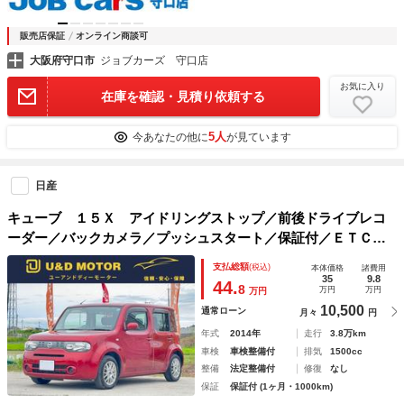
販売店保証
オンライン商談可
大阪府守口市
ジョブカーズ 守口店
お気に入り
在庫を確認・見積り依頼する
5人
今あなたの他に
が見ています
日産
キューブ １５Ｘ アイドリングストップ／前後ドライブレコ
ーダー／バックカメラ／プッシュスタート／保証付／ＥＴＣ／
ＡＢＳ／スマートキー／テレビ／ナビ／アルミホイール／運転
支払総額
(税込)
本体価格
諸費用
席エアバッグ／助手席エアバッグ／衝撃緩和ヘッドレス
35
9.8
44.
8
万円
万円
万円
10,500
通常ローン
月々
円
年式
2014年
走行
3.8万km
車検
車検整備付
排気
1500cc
整備
法定整備付
修復
なし
保証
保証付 (1ヶ月・1000km)