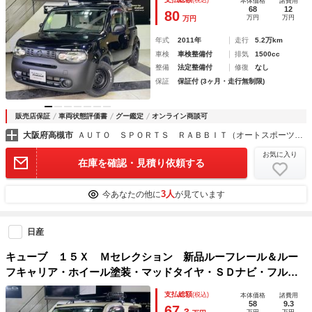
(税込)
本体価格
諸費用
ー・禁煙車
68
12
80
万円
万円
万円
年式
2011年
走行
5.2万km
車検
車検整備付
排気
1500cc
整備
法定整備付
修復
なし
保証
保証付 (3ヶ月・走行無制限)
販売店保証
車両状態評価書
グー鑑定
オンライン商談可
大阪府高槻市
ＡＵＴＯ ＳＰＯＲＴＳ ＲＡＢＢＩＴ（オートスポーツラビット） 高槻店
お気に入り
在庫を確認・見積り依頼する
3人
今あなたの他に
が見ています
日産
キューブ １５Ｘ Ｍセレクション 新品ルーフレール＆ルー
フキャリア・ホイール塗装・マッドタイヤ・ＳＤナビ・フルセ
グＴＶ・ＤＶＤ・ＥＴＣ・プッシュスタート・スマートキー・
支払総額
(税込)
本体価格
諸費用
禁煙車
58
9.3
67.