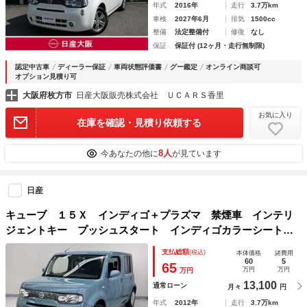
年式
2016年
走行
3.7万km
車検
2027年6月
排気
1500cc
整備
法定整備付
修復
なし
保証
保証付 (12ヶ月・走行無制限)
認定中古車
ディーラー保証
車両状態評価書
グー鑑定
オンライン商談可
オプション見積り可
大阪府枚方市
日産大阪販売株式会社 ＵＣＡＲＳ香里
お気に入り
在庫を確認・見積り依頼する
8人
今あなたの他に
が見ています
日産
キューブ １５Ｘ インディゴ＋プラズマ 禁煙車 インテリ
ジェントキー プッシュスタート インディゴカラーシート
ＥＴＣ タイヤバリ溝 スペアキー付 新車保証書 取説あり
支払総額
(税込)
本体価格
諸費用
60
5
65
万円
万円
万円
13,100
通常ローン
月々
円
年式
2012年
走行
3.7万km