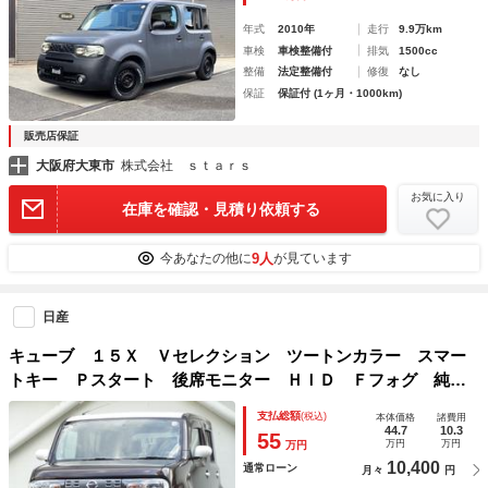
年式
2010年
走行
9.9万km
車検
車検整備付
排気
1500cc
整備
法定整備付
修復
なし
保証
保証付 (1ヶ月・1000km)
販売店保証
大阪府大東市
株式会社 ｓｔａｒｓ
お気に入り
在庫を確認・見積り依頼する
9人
今あなたの他に
が見ています
日産
キューブ １５Ｘ Ｖセレクション ツートンカラー スマー
トキー Ｐスタート 後席モニター ＨＩＤ Ｆフォグ 純正
ナビ フルセグ ＢＴ接続 Ｂカメ 革巻ハンドル オートラ
支払総額
(税込)
本体価格
諸費用
イト オートエアコン ビルトインＥＴＣ
44.7
10.3
55
万円
万円
万円
10,400
通常ローン
月々
円