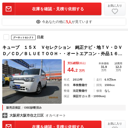
お気に入り
在庫を確認・見積り依頼する
5人
今あなたの他に
が見ています
日産
グーネットセレクト
キューブ １５Ｘ Ｖセレクション 純正ナビ・地ＴＶ・ＤＶ
Ｄ／ＣＤ／ＢＬＵＥＴＯＯＨ・・オートエアコン・外品１６イ
ンチアルミホイル・スマートキー・禁煙車・電動格納ミラー・
支払総額
(税込)
本体価格
諸費用
ＨＩＤ・ＥＴＣ・ドラレコ（コムテック）・エアバッグ・パワ
31.9
12.3
44.
2
万円
万円
万円
ーＷ
年式
2013年
走行
6.9万km
車検
車検整備付
排気
1500cc
整備
法定整備付
修復
なし
保証
保証付 (1ヶ月・1000km)
販売店保証
OBD診断済み
大阪府大阪市住之江区
オカベオート
お気に入り
在庫を確認・見積り依頼する