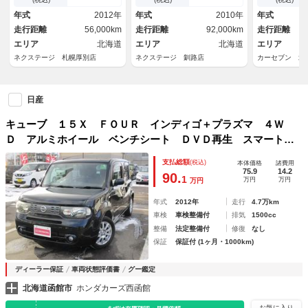
ｅｔｏｏｔｈ ＣＤ ＤＶＤ再
プッシュスタ
年式
2012年
年式
2010年
年式
生
ョン
走行距離
56,000km
走行距離
92,000km
走行距離
エリア
北海道
エリア
北海道
エリア
ネクステージ 札幌厚別店
ネクステージ 釧路店
カーセブン 北
日産
キューブ １５Ｘ ＦＯＵＲ インディゴ＋プラズマ ４Ｗ
Ｄ アルミホイール ベンチシート ＤＶＤ再生 スマートキ
ー 盗難防止システム 衝突安全ボディ エアバッグ エアコ
支払総額
(税込)
本体価格
諸費用
ン パワーステアリング パワーウィンドウ ＣＤ ＡＢＳ
75.9
14.2
90.
1
万円
万円
万円
年式
2012年
走行
4.7万km
車検
車検整備付
排気
1500cc
整備
法定整備付
修復
なし
保証
保証付 (1ヶ月・1000km)
ディーラー保証
車両状態評価書
グー鑑定
北海道函館市
ホンダカーズ西函館
お気に入り