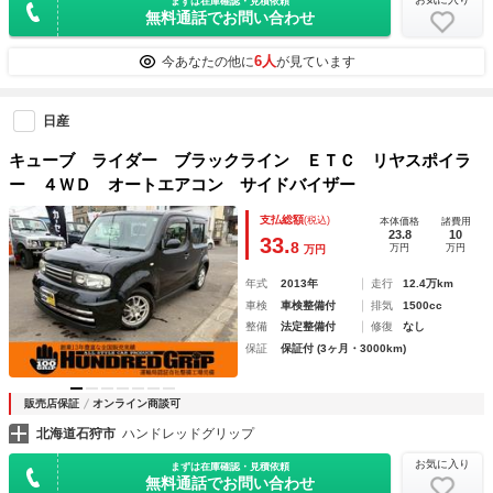
まずは在庫確認・見積依頼
無料通話でお問い合わせ
6人
今あなたの他に
が見ています
日産
キューブ ライダー ブラックライン ＥＴＣ リヤスポイラ
ー ４ＷＤ オートエアコン サイドバイザー
支払総額
(税込)
本体価格
諸費用
23.8
10
33.
8
万円
万円
万円
年式
2013年
走行
12.4万km
車検
車検整備付
排気
1500cc
整備
法定整備付
修復
なし
保証
保証付 (3ヶ月・3000km)
販売店保証
オンライン商談可
北海道石狩市
ハンドレッドグリップ
お気に入り
まずは在庫確認・見積依頼
無料通話でお問い合わせ