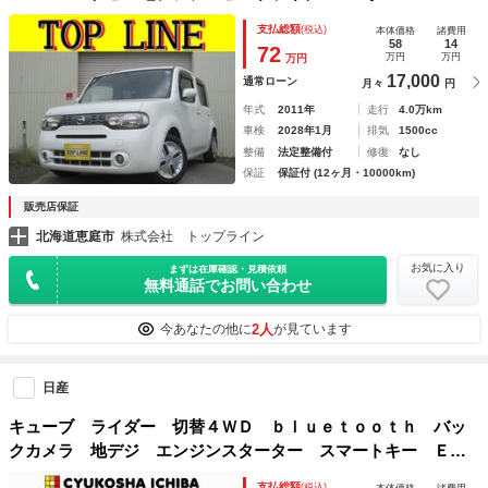
トキー ＥＴＣ プッシュスタート 切替付４ＷＤ
支払総額
(税込)
本体価格
諸費用
58
14
72
万円
万円
万円
17,000
通常ローン
月々
円
年式
2011年
走行
4.0万km
車検
2028年1月
排気
1500cc
整備
法定整備付
修復
なし
保証
保証付 (12ヶ月・10000km)
販売店保証
北海道恵庭市
株式会社 トップライン
お気に入り
まずは在庫確認・見積依頼
無料通話でお問い合わせ
2人
今あなたの他に
が見ています
日産
キューブ ライダー 切替４ＷＤ ｂｌｕｅｔｏｏｔｈ バッ
クカメラ 地デジ エンジンスターター スマートキー ＥＴ
Ｃ レベライザー エコモード
支払総額
(税込)
本体価格
諸費用