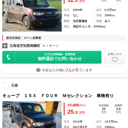
8
万円
万円
万円
年式
2009年
走行
6.9万km
車検
なし
排気
1500cc
整備
法定整備無
修復
あり
保証
保証付 (1ヶ月・1000km)
販売店保証
ローン仮審査
北海道空知郡南幌町
ＡＩオート
お気に入り
まずは在庫確認・見積依頼
無料通話でお問い合わせ
7人
今あなたの他に
が見ています
日産
キューブ １５Ｘ ＦＯＵＲ Ｍセレクション 車検有り
支払総額
(税込)
本体価格
諸費用
20
5.8
25.
8
万円
万円
万円
年式
2012年
走行
14.5万km
車検
2027年3月
排気
1500cc