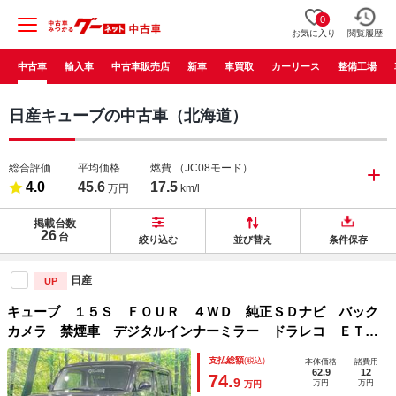
0
お気に入り
閲覧履歴
中古車
輸入車
中古車販売店
新車
車買取
カーリース
整備工場
日産キューブの中古車（北海道）
総合評価
平均価格
燃費
（JC08モード）
4.0
45.6
17.5
万円
km/l
掲載台数
26
台
絞り込む
並び替え
条件保存
日産
UP
キューブ １５Ｓ ＦＯＵＲ ４ＷＤ 純正ＳＤナビ バック
カメラ 禁煙車 デジタルインナーミラー ドラレコ ＥＴ
Ｃ スマートキー ＨＩＤヘッド オートエアコン Ｂｌｕｅ
支払総額
(税込)
本体価格
諸費用
ｔｏｏｔｈ ＣＤ ＤＶＤ再生
62.9
12
74.
9
万円
万円
万円