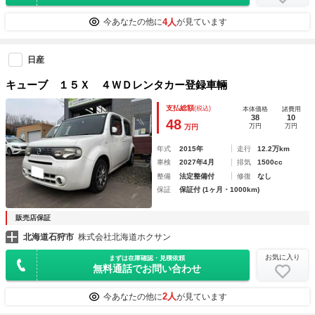
4人
今あなたの他に
が見ています
日産
キューブ １５Ｘ ４ＷＤレンタカー登録車輛
支払総額
(税込)
本体価格
諸費用
38
10
48
万円
万円
万円
年式
2015年
走行
12.2万km
車検
2027年4月
排気
1500cc
整備
法定整備付
修復
なし
保証
保証付 (1ヶ月・1000km)
販売店保証
北海道石狩市
株式会社北海道ホクサン
お気に入り
まずは在庫確認・見積依頼
無料通話でお問い合わせ
2人
今あなたの他に
が見ています