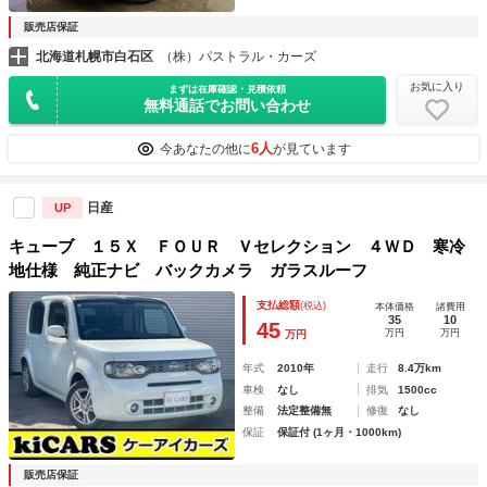
販売店保証
北海道札幌市白石区
（株）パストラル・カーズ
お気に入り
まずは在庫確認・見積依頼
無料通話でお問い合わせ
6人
今あなたの他に
が見ています
日産
UP
キューブ １５Ｘ ＦＯＵＲ Ｖセレクション ４ＷＤ 寒冷
地仕様 純正ナビ バックカメラ ガラスルーフ
支払総額
(税込)
本体価格
諸費用
35
10
45
万円
万円
万円
年式
2010年
走行
8.4万km
車検
なし
排気
1500cc
整備
法定整備無
修復
なし
保証
保証付 (1ヶ月・1000km)
販売店保証