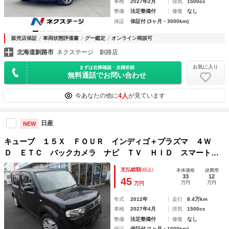
車検
2027年2月
排気
1500cc
整備
法定整備付
修復
なし
保証
保証付 (3ヶ月・3000km)
販売店保証
車両状態評価書
グー鑑定
オンライン商談可
北海道釧路市
ネクステージ 釧路店
お気に入り
まずは在庫確認・見積依頼
無料通話でお問い合わせ
4人
今あなたの他に
が見ています
日産
NEW
キューブ １５Ｘ ＦＯＵＲ インディゴ＋プラズマ ４Ｗ
Ｄ ＥＴＣ バックカメラ ナビ ＴＶ ＨＩＤ スマートキ
ー 電動格納ミラー ベンチシート ＣＶＴ Ｂｌｕｅｔｏｏ
支払総額
(税込)
本体価格
諸費用
ｔｈ 盗難防止システム 衝突安全ボディ ＡＢＳ エアコ
33
12
45
万円
万円
万円
ン パワーステアリング
年式
2012年
走行
8.4万km
車検
2027年4月
排気
1500cc
整備
法定整備付
修復
なし
保証
保証付 (1ヶ月・1000km)