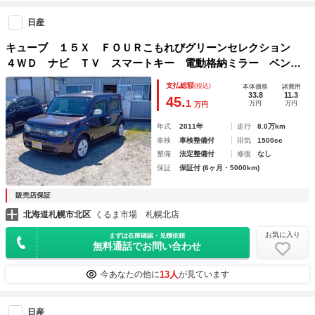
日産
キューブ １５Ｘ ＦＯＵＲこもれびグリーンセレクション
４ＷＤ ナビ ＴＶ スマートキー 電動格納ミラー ベンチ
シート ＣＶＴ ミュージックプレイヤー接続可 盗難防止シ
支払総額
(税込)
本体価格
諸費用
ステム 衝突安全ボディ ＡＢＳ エアコン パワーステアリ
33.8
11.3
45.
1
万円
万円
万円
ング パワーウィンドウ
年式
2011年
走行
8.0万km
車検
車検整備付
排気
1500cc
整備
法定整備付
修復
なし
保証
保証付 (6ヶ月・5000km)
販売店保証
北海道札幌市北区
くるま市場 札幌北店
お気に入り
まずは在庫確認・見積依頼
無料通話でお問い合わせ
13人
今あなたの他に
が見ています
日産