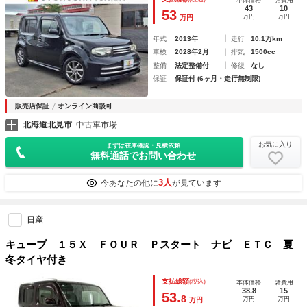
43
10
53
万円
万円
万円
年式
2013年
走行
10.1万km
車検
2028年2月
排気
1500cc
整備
法定整備付
修復
なし
保証
保証付 (6ヶ月・走行無制限)
販売店保証
オンライン商談可
北海道北見市
中古車市場
お気に入り
まずは在庫確認・見積依頼
無料通話でお問い合わせ
3人
今あなたの他に
が見ています
日産
キューブ １５Ｘ ＦＯＵＲ Ｐスタート ナビ ＥＴＣ 夏
冬タイヤ付き
支払総額
(税込)
本体価格
諸費用
38.8
15
53.
8
万円
万円
万円