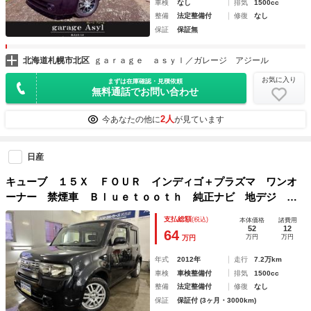
車検
なし
排気
1500cc
整備
法定整備付
修復
なし
保証
保証無
北海道札幌市北区
ｇａｒａｇｅ ａｓｙｌ／ガレージ アジール
お気に入り
まずは在庫確認・見積依頼
無料通話でお問い合わせ
2人
今あなたの他に
が見ています
日産
キューブ １５Ｘ ＦＯＵＲ インディゴ＋プラズマ ワンオ
ーナー 禁煙車 Ｂｌｕｅｔｏｏｔｈ 純正ナビ 地デジ Ｄ
ＶＤ再生 バックカメラ インテリジェントキー 純正１５イ
支払総額
(税込)
本体価格
諸費用
ンチＡＷ スタッドレスタイヤ付 ドライブレコーダー 純正
52
12
64
万円
万円
万円
ドアバイザー ＥＴＣ
年式
2012年
走行
7.2万km
車検
車検整備付
排気
1500cc
整備
法定整備付
修復
なし
保証
保証付 (3ヶ月・3000km)