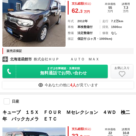
ＣＶＴ アルミホイール ＣＤ 盗難防止システム 衝突安全
支払総額
(税込)
本体価格
諸費用
ボディ ＡＢＳ エアコン パワーステアリング パワーウィ
55
7.3
62.
3
万円
万円
万円
ンドウ
年式
2012年
走行
7.2万km
車検
車検整備付
排気
1500cc
整備
法定整備付
修復
なし
保証
保証付 (1ヶ月・1000km)
販売店保証
北海道函館市
株式会社ＨＵＰ ＡＵＴＯ ＭＡＸ
お気に入り
まずは在庫確認・見積依頼
無料通話でお問い合わせ
4人
今あなたの他に
が見ています
日産
キューブ １５Ｘ ＦＯＵＲ Ｍセレクション ４ＷＤ 検二
年 バックカメラ ＥＴＣ
支払総額
(税込)
本体価格
諸費用
22
10.8
32.