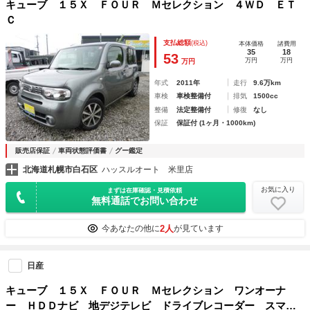
キューブ １５Ｘ ＦＯＵＲ Ｍセレクション ４ＷＤ ＥＴ
Ｃ
支払総額
(税込)
本体価格
諸費用
35
18
53
万円
万円
万円
年式
2011年
走行
9.6万km
車検
車検整備付
排気
1500cc
整備
法定整備付
修復
なし
保証
保証付 (1ヶ月・1000km)
販売店保証
車両状態評価書
グー鑑定
北海道札幌市白石区
ハッスルオート 米里店
お気に入り
まずは在庫確認・見積依頼
無料通話でお問い合わせ
2人
今あなたの他に
が見ています
日産
キューブ １５Ｘ ＦＯＵＲ Ｍセレクション ワンオーナ
ー ＨＤＤナビ 地デジテレビ ドライブレコーダー スマー