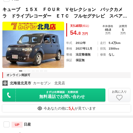
キューブ １５Ｘ ＦＯＵＲ Ｖセレクション バックカメ
ラ ドライブレコーダー ＥＴＣ フルセグテレビ スペアキ
ー オートライト 電動格納ミラー Ｂｌｕｅｔｏｏｔｈ プ
支払総額
(税込)
本体価格
諸費用
ッシュスタート ナビゲーション
49.8
5
54.
8
万円
万円
万円
年式
2012年
走行
5.4万km
車検
2027年11月
排気
1500cc
整備
法定整備無
修復
なし
保証
保証無
オンライン商談可
北海道北見市
カーセブン 北見店
お気に入り
まずは在庫確認・見積依頼
無料通話でお問い合わせ
5人
今あなたの他に
が見ています
日産
UP