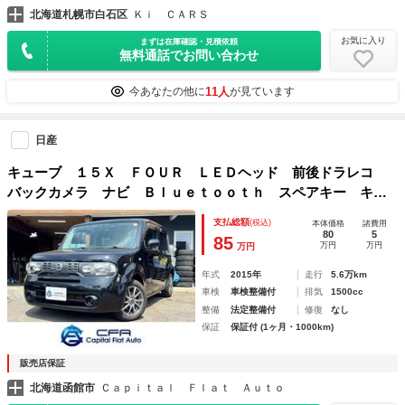
北海道札幌市白石区
Ｋｉ ＣＡＲＳ
お気に入り
まずは在庫確認・見積依頼
無料通話でお問い合わせ
11人
今あなたの他に
が見ています
日産
キューブ １５Ｘ ＦＯＵＲ ＬＥＤヘッド 前後ドラレコ
バックカメラ ナビ Ｂｌｕｅｔｏｏｔｈ スペアキー キー
レス プッシュスタート ベンチシート フォグライト マニ
支払総額
(税込)
本体価格
諸費用
ュアルエアコン
80
5
85
万円
万円
万円
年式
2015年
走行
5.6万km
車検
車検整備付
排気
1500cc
整備
法定整備付
修復
なし
保証
保証付 (1ヶ月・1000km)
販売店保証
北海道函館市
Ｃａｐｉｔａｌ Ｆｌａｔ Ａｕｔｏ