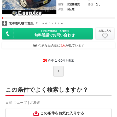
整備
法定整備無
修復
なし
保証
保証無
北海道札幌市北区
Ｅ．ｓｅｒｖｉｃｅ
お気に入り
まずは在庫確認・見積依頼
無料通話でお問い合わせ
3人
今あなたの他に
が見ています
26
件中 1~26
件を表示
1
この条件でよく検索しますか？
日産 キューブ | 北海道
この条件をお気に入りする