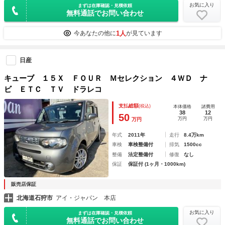
お気に入り
まずは在庫確認・見積依頼
無料通話でお問い合わせ
1人
今あなたの他に
が見ています
日産
キューブ １５Ｘ ＦＯＵＲ Ｍセレクション ４ＷＤ ナ
ビ ＥＴＣ ＴＶ ドラレコ
支払総額
(税込)
本体価格
諸費用
38
12
50
万円
万円
万円
年式
2011年
走行
8.4万km
車検
車検整備付
排気
1500cc
整備
法定整備付
修復
なし
保証
保証付 (1ヶ月・1000km)
販売店保証
北海道石狩市
アイ・ジャパン 本店
お気に入り
まずは在庫確認・見積依頼
無料通話でお問い合わせ