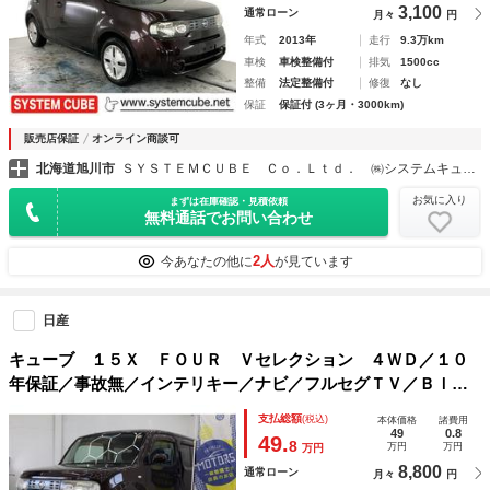
3,100
通常ローン
月々
円
年式
2013年
走行
9.3万km
車検
車検整備付
排気
1500cc
整備
法定整備付
修復
なし
保証
保証付 (3ヶ月・3000km)
販売店保証
オンライン商談可
北海道旭川市
ＳＹＳＴＥＭＣＵＢＥ Ｃｏ．Ｌｔｄ． ㈱システムキューブ
お気に入り
まずは在庫確認・見積依頼
無料通話でお問い合わせ
2人
今あなたの他に
が見ています
日産
キューブ １５Ｘ ＦＯＵＲ Ｖセレクション ４ＷＤ／１０
年保証／事故無／インテリキー／ナビ／フルセグＴＶ／Ｂｌｕ
ｅｔｏｏｔｈオーディオ
支払総額
(税込)
本体価格
諸費用
49
0.8
49.
8
万円
万円
万円
8,800
通常ローン
月々
円