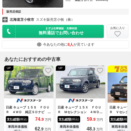
販売店保証
北海道苫小牧市
スズキ販売苫小牧（株）
お気に入り
まずは在庫確認・見積依頼
無料通話でお問い合わせ
8人
今あなたの他に
が見ています
あなたにおすすめの中古車
UP
UP
日産 キューブ １５Ｓ ＦＯＵ
日産 キューブ １５Ｘ ＦＯＵ
日産 キューブ
Ｒ ４ＷＤ 純正ＳＤナビ バ
Ｒ Ｍセレクション ４ＷＤ
Ｒ Ｖセレク
ックカメラ 禁煙車 デジタル
ＬＥＤヘッド ＣＤ インテリ
メラ ドライ
74.
59.
9
9
支払総額
支払総額
支払総額
(税込)
(税込)
(税込)
万円
万円
インナーミラー ドラレコ Ｅ
キー 電動格納ミラー
ＴＣ フルセ
ＴＣ スマートキー ＨＩＤヘ
キー オート
車両本体価格
車両本体価格
車両本体価格
62.
48.
9
3
万円
万円
ッド オートエアコン Ｂｌｕ
ミラー Ｂｌ
(税込)
(税込)
(税込)