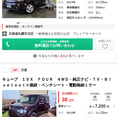
年式
2013年
走行
10.1万km
車検
車検整備付
排気
1500cc
整備
法定整備付
修復
なし
保証
保証付 (120ヶ月・120000km)
販売店保証
オンライン商談可
北海道札幌市北区
一級整備士が店長のお店 プレミアモータース
お気に入り
まずは在庫確認・見積依頼
無料通話でお問い合わせ
2人
今あなたの他に
が見ています
日産
UP
キューブ １５Ｘ ＦＯＵＲ ４ＷＤ・純正ナビ・ＴＶ・Ｂｌ
ｕｅｔｏｏｔｈ接続・ベンチシート・電動格納ミラー
支払総額
(税込)
本体価格
諸費用
28
10
38
万円
万円
万円
7,200
通常ローン
月々
円
年式
2013年
走行
11.1万km