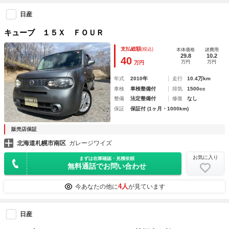
日産
キューブ １５Ｘ ＦＯＵＲ
支払総額
(税込)
本体価格
諸費用
29.8
10.2
40
万円
万円
万円
年式
2010年
走行
10.4万km
車検
車検整備付
排気
1500cc
整備
法定整備付
修復
なし
保証
保証付 (1ヶ月・1000km)
販売店保証
北海道札幌市南区
ガレージワイズ
お気に入り
まずは在庫確認・見積依頼
無料通話でお問い合わせ
4人
今あなたの他に
が見ています
日産