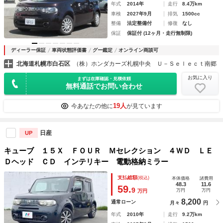
年式
2014年
走行
8.4万km
車検
2027年9月
排気
1500cc
整備
法定整備付
修復
なし
保証
保証付 (12ヶ月・走行無制限)
ディーラー保証
車両状態評価書
グー鑑定
オンライン商談可
北海道札幌市白石区
（株）ホンダカーズ札幌中央 Ｕ－Ｓｅｌｅｃｔ南郷
お気に入り
まずは在庫確認・見積依頼
無料通話でお問い合わせ
19人
今あなたの他に
が見ています
日産
UP
キューブ １５Ｘ ＦＯＵＲ Ｍセレクション ４ＷＤ ＬＥ
Ｄヘッド ＣＤ インテリキー 電動格納ミラー
支払総額
(税込)
本体価格
諸費用
48.3
11.6
59.
9
万円
万円
万円
8,200
通常ローン
月々
円
年式
2010年
走行
9.2万km