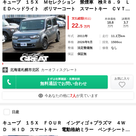
キューブ １５Ｘ Ｍセレクション 禁煙車 検Ｒ８．９ Ｌ
ＥＤヘッドライト ポリマーコート スマートキー ＣＶＴ
アルミホイール 盗難防止システム 衝突安全ボディ ＡＢ
支払総額
(税込)
本体価格
諸費用
Ｓ エアコン パワーステアリング パワーウィンドウ
18.8
3.7
22.
5
万円
万円
万円
年式
2011年
走行
11.2万km
車検
2026年9月
排気
1500cc
整備
法定整備無
修復
なし
保証
保証無
北海道札幌市北区
カーオフィスグレート
お気に入り
まずは在庫確認・見積依頼
無料通話でお問い合わせ
7人
今あなたの他に
が見ています
日産
キューブ １５Ｘ ＦＯＵＲ インディゴ＋プラズマ ４Ｗ
Ｄ ＨＩＤ スマートキー 電動格納ミラー ベンチシート