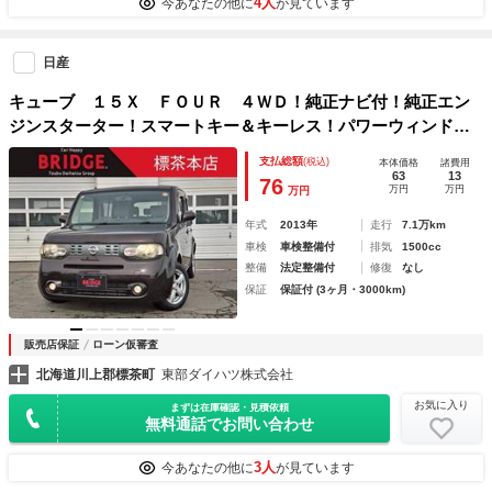
4人
今あなたの他に
が見ています
日産
キューブ １５Ｘ ＦＯＵＲ ４ＷＤ！純正ナビ付！純正エン
ジンスターター！スマートキー＆キーレス！パワーウィンド
ウ！オートエアコン！フォグランプ！パワーステアリング！Ａ
支払総額
(税込)
本体価格
諸費用
ＢＳ！
63
13
76
万円
万円
万円
年式
2013年
走行
7.1万km
車検
車検整備付
排気
1500cc
整備
法定整備付
修復
なし
保証
保証付 (3ヶ月・3000km)
販売店保証
ローン仮審査
北海道川上郡標茶町
東部ダイハツ株式会社
お気に入り
まずは在庫確認・見積依頼
無料通話でお問い合わせ
3人
今あなたの他に
が見ています