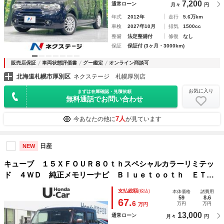
7,200
通常ローン
月々
円
年式
2012年
走行
5.6万km
車検
2027年10月
排気
1500cc
整備
法定整備付
修復
なし
保証
保証付 (3ヶ月・3000km)
販売店保証
車両状態評価書
グー鑑定
オンライン商談可
北海道札幌市厚別区
ネクステージ 札幌厚別店
お気に入り
まずは在庫確認・見積依頼
無料通話でお問い合わせ
7人
今あなたの他に
が見ています
日産
NEW
キューブ １５ＸＦＯＵＲ８０ｔｈスペシャルカラーリミテッ
ド ４ＷＤ 純正メモリーナビ Ｂｌｕｅｔｏｏｔｈ ＥＴ
Ｃ 純正エンジンスターター バックカメラ 前後ドライブレ
支払総額
(税込)
本体価格
諸費用
コーダー
59
8.6
67.
6
万円
万円
万円
13,000
通常ローン
月々
円