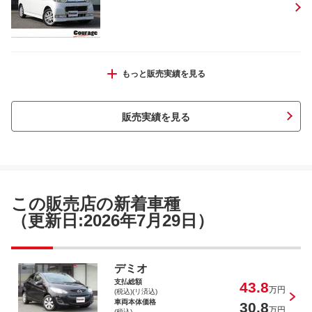
タント カスタムＲＳ
もっと販売実績を見る
販売実績を見る
デミオ １３Ｃ
この販売店の新着車種
（更新日:2026年7月29日）
スイフト １．３ＸＧ リミテッドＩＩ
デミオ
支払総額
43.8
万円
(税込)(リ済込)
車両本体価格
30.8
万円
(税込)