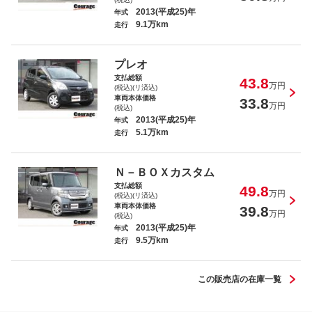
2013(平成25)年
年式
9.1万km
走行
タント カスタムＸ
プレオ
支払総額
43.8
万円
(税込)(リ済込)
車両本体価格
33.8
万円
(税込)
2013(平成25)年
年式
5.1万km
走行
デミオ １３Ｃ
Ｎ－ＢＯＸカスタム
支払総額
49.8
万円
(税込)(リ済込)
車両本体価格
39.8
万円
(税込)
2013(平成25)年
年式
9.5万km
ｅＫワゴン Ｍ
走行
この販売店の在庫一覧