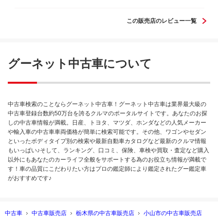
この販売店のレビュー一覧
グーネット中古車について
中古車検索のことならグーネット中古車！グーネット中古車は業界最大級の
中古車登録台数約50万台を誇るクルマのポータルサイトです。あなたのお探
しの中古車情報が満載。日産、トヨタ、マツダ、ホンダなどの人気メーカー
や輸入車の中古車車両価格が簡単に検索可能です。その他、ワゴンやセダン
といったボディタイプ別の検索や最新自動車カタログなど最新のクルマ情報
もいっぱい♪そして、ランキング、口コミ、保険、車検や買取・査定など購入
以外にもあなたのカーライフ全般をサポートする為のお役立ち情報が満載で
す！車の品質にこだわりたい方はプロの鑑定師により鑑定されたグー鑑定車
がおすすめです♪
中古車
中古車販売店
栃木県の中古車販売店
小山市の中古車販売店