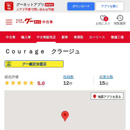
グーネットアプリ
RENEW
ダウンロード
アプリを開く
メアド不要で問い合わせ可能
0
お気に入り
閲覧履歴
中古車
輸入車
中古車販売店
新車
車買取
カーリース
整備工場
Ｃｏｕｒａｇｅ クラージュ
グー鑑定加盟店
総合評価
投稿数
在庫台数
12
15
5.0
件
台
地図アプリを見る