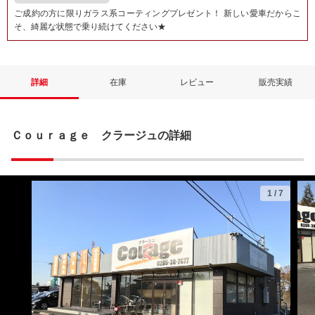
ご成約の方に限りガラス系コーティングプレゼント！ 新しい愛車だからこ
そ、綺麗な状態で乗り続けてください★
詳細
在庫
レビュー
販売実績
Ｃｏｕｒａｇｅ クラージュの詳細
1
/
7