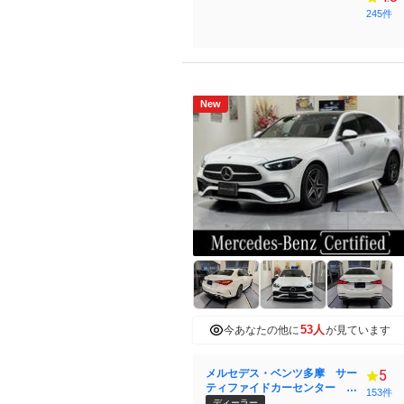
245件
New
53人
今あなたの他に
が見ています
メルセデス・ベンツ多摩 サー
5
ティファイドカーセンター
153件
（株）シュテルン世田谷
ディーラー