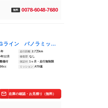
0078-6048-7680
無料
Ｃクラス Ｃ２２０ｄアバンギャルド ＡＭＧライン パノラミックスライディングルーフ レザーエクスクルーシブ／ベーシック／レーダーセーフティパッケージ ３６０度カメラシステム 純正ナビ 禁煙車 デジタルライト ヘッドアップディスプレイ シートヒーター
1年
2.7万km
走行距離
6年12月
なし
修復歴
整備付
1ヶ月・走行無制限
保証付
00cc
AT9速
ミッション
在庫の確認・お見積り（無料）