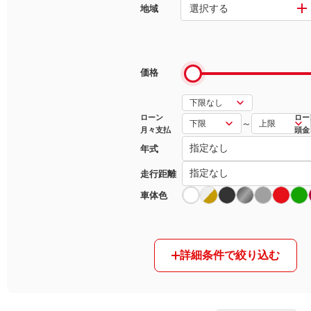
選択する
地域
マガジン
車カタログ
価格
自動車ローン
ローン
ロー
～
月々支払
頭金
保険
年式
レビュー
走行距離
車体色
価格相場
教習所
詳細条件で絞り込む
用語集