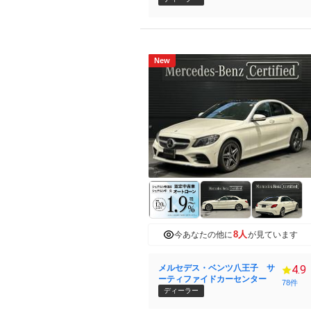
New
8人
今あなたの他に
が見ています
メルセデス・ベンツ八王子 サ
4.9
ーティファイドカーセンター
78件
ディーラー