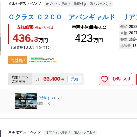
メルセデス・ベンツ
オプション見積り
動画付き
購入パックあり
202
年式
支払総額
車両本体価格
(税込)(リ済込)
(税込)
202
車検
436.
423
3
法定
万円
万円
整備
15
排気量
（諸費用13.3万円を含む）
残価ローン
66,400
お気に入り
詳細
月々
円
ご利用時
【特集｜ＳＵＶ】
期間： なし
メルセデス・ベンツ
オプション見積り
購入パックあり