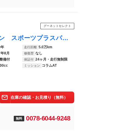
グーネットセレクト
Ｃクラス Ｃ２００ ローレウスエディション スポーツプラスパッケージ／ヘッドアップディスプレイ／フットトランクオープナー／スポーツシート／パノラミックスライディングルーフ／ＡＩＲ ＢＯＤＹ ＣＯＮＴＲＯＬサスペンション／アンビエントライト６４色
0年
5.0万km
走行距離
7年8月
なし
修復歴
整備付
24ヶ月・走行無制限
保証付
00cc
コラムAT
ミッション
在庫の確認・お見積り（無料）
0078-6044-9248
無料