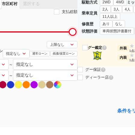
駆動方式
ミッ
2WD
4WD
選択する
市区町村
2人
3人
4人
支払総額
乗車定員
11人以上
修復歴
あり
なし
状態評価
車両状態評価書付
★
グー鑑定
?
外装
ン
1点
通常ローン
残価/据置ローン
★
内装
1点
～
グー保証
?
～
ディーラー店
?
条件を