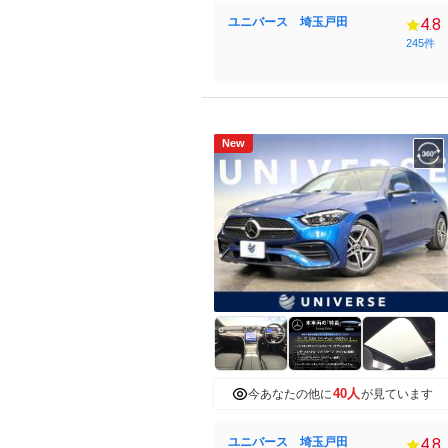
ユニバース 埼玉戸田
4.8
245件
New
40人
今あなたの他に
が見ています
ユニバース 埼玉戸田
4.8