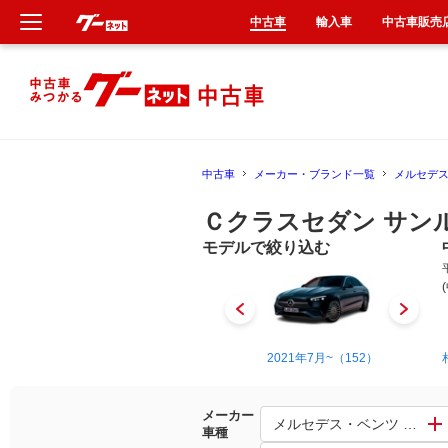
中古車
輸入車
中古車販売
新車
中古車
中古車
メーカー・ブランド一覧
メルセデ
輸入車
Ｃクラスセダン サン
クルマ買取
モデルで絞り込む
カーリース
タイヤ交換
1993年10月~2000年9月（11）
2021年7月~（152）
整備工場
メーカー
メルセデス・ベンツ Ｃクラ
車種
車検