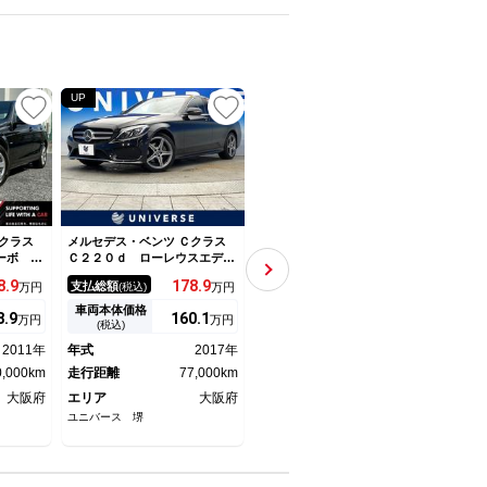
UP
UP
クラス
メルセデス・ベンツ Ｃクラス
メルセデス・ベンツ Ｃクラス
メルセ
ーボ ナ
Ｃ２２０ｄ ローレウスエディ
Ｃ２００アバンギャルド ＡＭ
Ｃ２
ルミホイ
ション 特別仕様車 レーダー
Ｇライン 純正ナビゲーショ
ショ
8.
9
178.
9
109.
8
支払総額
支払総額
支払
万円
(税込)
万円
(税込)
万円
 ＥＴ
セーフティＰＫＧ 黒合皮シー
ン Ｂｌｕｅｔｏｏｔｈオーデ
レー
ルーズコ
ト 前席パワーシート 前席シ
ィオ フルセグＴＶ 黒レザー
シー
車両本体価格
車両本体価格
車両
8.
9
160.
1
101
万円
万円
万円
ート
ートヒーター ＬＥＤヘッドラ
シート シートヒーター ディ
トメ
(税込)
(税込)
イト オートハイビーム 純正
ストロニックプラス ブライン
グＴ
2011年
年式
2017年
年式
2014年
年式
ＨＤＤナビ 地デジＴＶ バッ
ドスポット エアサスペンショ
バッ
0,000km
クカメラ プライバシーガラ
走行距離
77,000km
ン キーレスゴー ＥＴＣ
走行距離
79,000km
ナー
走行
ス キーレス
ズ／
大阪府
エリア
大阪府
エリア
愛知県
エリ
ユニバース 堺
ゆーずどかぁ本舗 輸入車専門
輸入車
店 （株）ゆーずどかぁ本舗