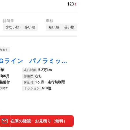
›
1
2
3
排気量
車検
少ない順
多い順
短い順
長い順
れます
Ｃクラス Ｃ２２０ｄアバンギャルド ＡＭＧライン パノラミックスライディングルーフ レザーエクスクルーシブ／レーダーセーフティパッケージ 後期モデル 禁煙車 赤革シート 前席パワーシート 前席シートヒーター Ｂｕｒｍｅｓｔｅｒ アップルカープレイ
9年
5.2万km
走行距離
8年6月
なし
修復歴
整備付
1ヶ月・走行無制限
保証付
00cc
AT9速
ミッション
在庫の確認・お見積り（無料）