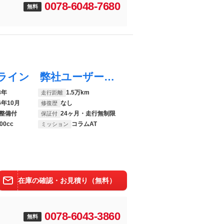
0078-6048-7680
無料
Ｃクラス Ｃ２００アバンギャルド ＡＭＧライン 弊社ユーザー様お下取車両／ベーシックパッケージ／ＡＭＧライン／パノラミックスライディングルーフ／ヘッドアップディスプレイ／３６０度カメラ／ＭＢＵＸ ＡＲナビ／アップルカープレイ／アンビエントライト／ア
3年
1.5万km
走行距離
6年10月
なし
修復歴
整備付
24ヶ月・走行無制限
保証付
00cc
コラムAT
ミッション
在庫の確認・お見積り（無料）
0078-6043-3860
無料