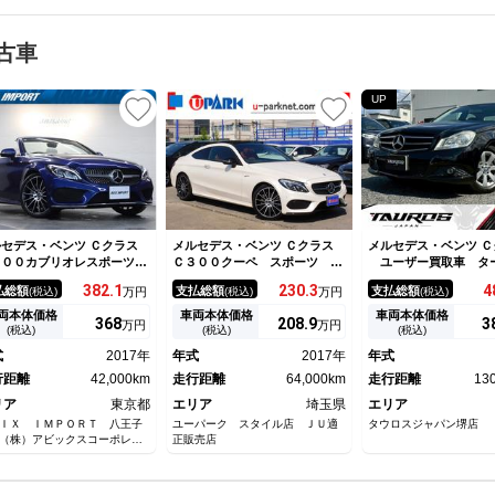
古車
UP
セデス・ベンツ Ｃクラス
メルセデス・ベンツ Ｃクラス
メルセデス・ベンツ Ｃ
３００カブリオレスポーツ
Ｃ３００クーペ スポーツ サ
ユーザー買取車 タ
イボリー革 シートヒーター
ンルーフ・赤本革シート・ＡＭ
ビ 純正１６インチア
382.
1
230.
3
4
払総額
支払総額
支払総額
(税込)
万円
(税込)
万円
(税込)
エアスカーフ エアバランス
Ｇ１９インチＡＷ・エアバラン
ール オートエアコン
ッケージ 純正ＨＤＤナビ地
スＰＫＧ・ナビＴＶ・バックカ
Ｃ スマートキー ク
両本体価格
車両本体価格
車両本体価格
368
208.
9
3
万円
万円
ジＢカメラ レーダーセーフ
メラ・Ｂｌｕｅｔｏｏｔｈ・キ
ントロール パワーシ
(税込)
(税込)
(税込)
ィＰＫＧ キーレスゴー
ーレスゴー・パワートランク・
式
2017年
年式
2017年
年式
ＴＳ ＬＥＤインテリジェン
ＬＥＤライト・ＨＵＤ・ＥＴ
ライト 専用１９ＡＷ 禁煙
行距離
42,000km
Ｃ・コーナーセンサー・ＵＳＢ
走行距離
64,000km
走行距離
13
リア
東京都
エリア
埼玉県
エリア
ＩＸ ＩＭＰＯＲＴ 八王子
ユーパーク スタイル店 ＪＵ適
タウロスジャパン堺店
（株）アビックスコーポレー
正販売店
ン