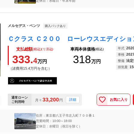
定休日：水曜日・年末年始
メルセデス・ベンツ
購入パックあり
202
年式
支払総額
車両本体価格
(税込)(リ済込)
(税込)
202
車検
333.
318
4
法定
万円
万円
整備
15
排気量
（諸費用15.4万円を含む）
通常ローン
33,200
お気に入り
詳細
月々
円
ご利用時
住所：東京都八王子市左入町７００番１
営業時間：10:00～18:00
定休日：水曜日（祝日を除く）