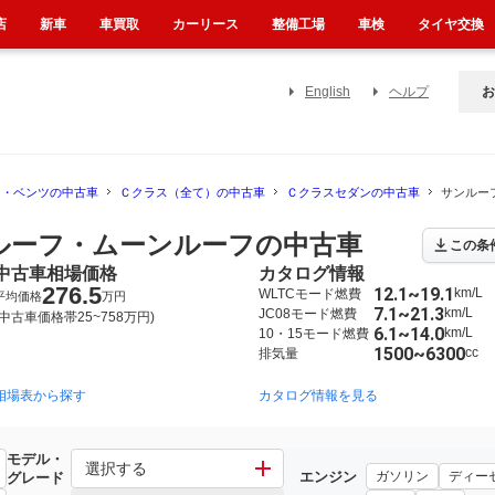
店
新車
車買取
カーリース
整備工場
車検
タイヤ交換
English
ヘルプ
お
ス・ベンツの中古車
Ｃクラス（全て）の中古車
Ｃクラスセダンの中古車
サンルー
ルーフ・ムーンルーフの中古車
この条
中古車相場価格
カタログ情報
276.5
12.1~19.1
km/L
WLTCモード燃費
平均価格
万円
7.1~21.3
km/L
JC08モード燃費
(中古車価格帯25~758万円)
6.1~14.0
km/L
10・15モード燃費
1500~6300
cc
排気量
相場表から探す
2014年7月~2022年11月（309）
2007年6月~2016年3月（44）
カタログ情報を見る
モデル・
スセダン
選択する
エンジン
ガソリン
ディー
グレード