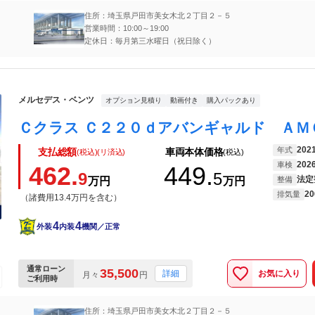
住所：埼玉県戸田市美女木北２丁目２－５
営業時間：10:00～19:00
定休日：毎月第三水曜日（祝日除く）
メルセデス・ベンツ
オプション見積り
動画付き
購入パックあり
202
年式
支払総額
車両本体価格
(税込)(リ済込)
(税込)
202
車検
462.
449.
9
5
法定
万円
万円
整備
20
排気量
（諸費用13.4万円を含む）
4
4
外装
内装
機関／正常
通常ローン
35,500
お気に入り
詳細
月々
円
ご利用時
住所：埼玉県戸田市美女木北２丁目２－５