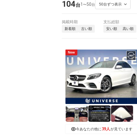
104
1
50
〜
台
台
掲載時期
支払総額
新着順
古い順
安い順
高い順
New
39人
今あなたの他に
が見ています