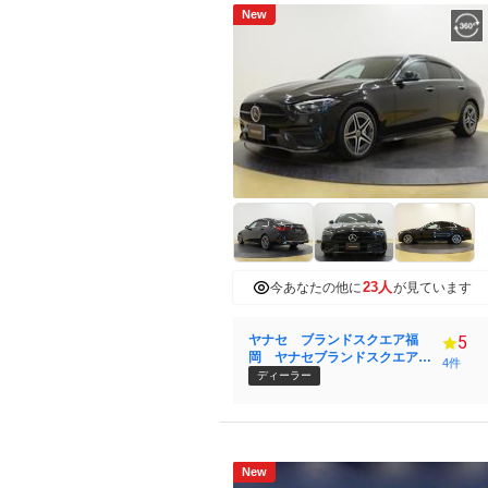
New
23人
今あなたの他に
が見ています
ヤナセ ブランドスクエア福
5
岡 ヤナセブランドスクエア
4件
（株）
ディーラー
New