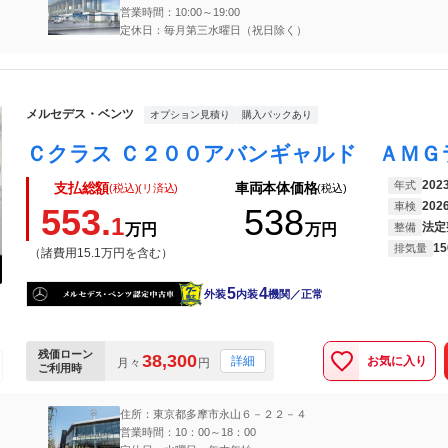
営業時間：10:00～19:00
定休日：毎月第三水曜日（祝日除く）
メルセデス・ベンツ
オプション見積り
購入パックあり
202
年式
支払総額
車両本体価格
(税込)(リ済込)
(税込)
202
車検
553.
538
1
法定
万円
万円
整備
15
排気量
（諸費用15.1万円を含む）
5
4
外装
内装
機関／正常
残価ローン
38,300
お気に入り
詳細
月々
円
ご利用時
住所：東京都多摩市永山６－２２－４
営業時間：10：00～18：00