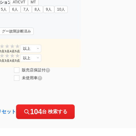
ション
AT/CVT
MT
5人
6人
7人
8人
9人
10人
グー故障診断済み
★
★
★
★
以上
2点
3点
4点
5点
★
★
★
★
以上
2点
3点
4点
5点
販売店保証付
?
未使用車
?
104
リセット
台 検索する