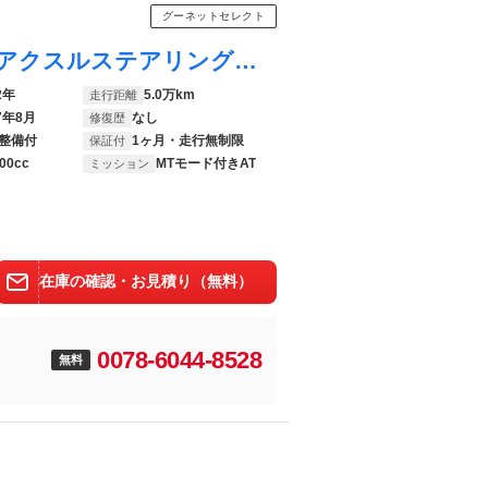
グーネットセレクト
Ｃクラス Ｃ２００ アバンギャルド リアアクスルステアリング ＡＭＧライン ベーシックパッケージ レザーエクスクルーシブパッケージ シートヒーター パワーシート トランクスルー フロアマット コネクテッド機能 ナビ 音楽プレーヤー接続 Ｂｌｕｅｔｏｏｔｈ接続
2年
5.0万km
走行距離
7年8月
なし
修復歴
整備付
1ヶ月・走行無制限
保証付
00cc
MTモード付きAT
ミッション
在庫の確認・お見積り（無料）
0078-6044-8528
無料