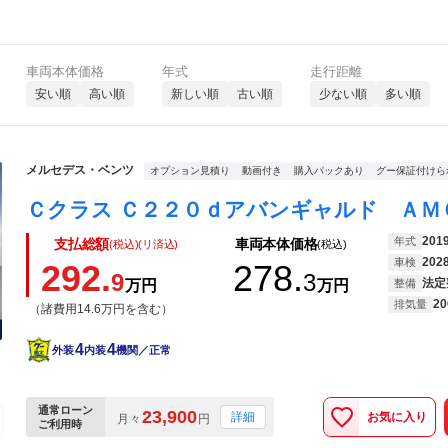
車両本体価格
年式
走行距離
安い順
高い順
新しい順
古い順
少ない順
多い順
メルセデス・ベンツ
オプション見積り
動画付き
購入パックあり
グー保証付けら
201
年式
支払総額
車両本体価格
(税込)(リ済込)
(税込)
202
車検
292.
278.
9
3
法定
万円
万円
整備
20
排気量
（諸費用14.6万円を含む）
4
4
外装
内装
機関／正常
通常ローン
23,900
お気に入り
詳細
月々
円
ご利用時