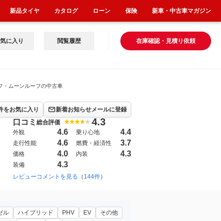
新品タイヤ
カタログ
ローン
保険
新車・中古車マガジン
気に入り
閲覧履歴
在庫確認・見積り依頼
フ・ムーンルーフの中古車
件をお気に入り
新着お知らせメールに登録
4.3
口コミ
総合評価
4.6
4.4
外観
乗り心地
4.6
3.7
走行性能
燃費・経済性
4.0
4.3
価格
内装
4.3
装備
2000年9月~2007年6月（11）
レビューコメントを見る
（
144件
）
1993年10月~2000年9月（11）
ゼル
ハイブリッド
PHV
EV
その他