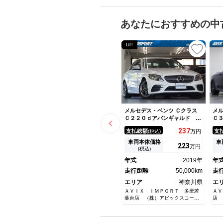
あなたにおすすめの中
UP
メルセデス・ベンツ Ｃクラス
メル
Ｃ２２０ｄアバンギャルド Ａ
Ｃ
ＭＧライン 後期型 ＡＭＧラ
ア
237
支払総額
支
(税込)
万円
イン レザーＥＸＣ ９速Ａ
＆
Ｔ 黒本革 Ｂカメラ 後期ス
パ
車両本体価格
車
223
万円
テア Ｍｅコネクト ＨＵＤ
デ
(税込)
Ｂｕｒｍｅｓｔｅｒ エアバラ
テ
年式
2019年
年
ンスＰ コックピットＤ Ｓヒ
Ｐ
ーター マルチビームＬＥＤ
走行距離
50,000km
ト
走
自動トランク 禁煙
エリア
神奈川県
エ
ＡＶＩＸ ＩＭＰＯＲＴ 多摩若
ＡＶ
葉台店 （株）アビックスコーポ
店 
レーション
ショ