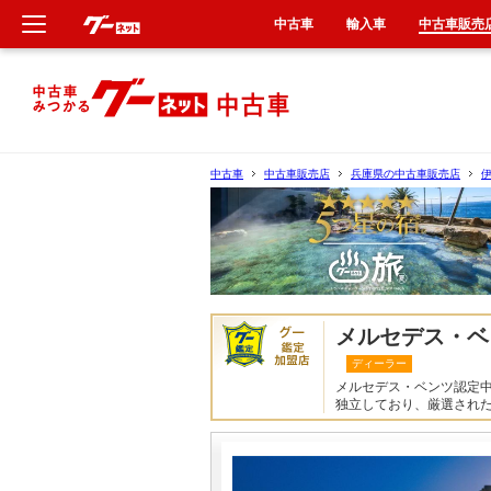
中古車
輸入車
中古車販売
新車
中古車
中古車
中古車販売店
兵庫県の中古車販売店
輸入車
クルマ買取
カーリース
メルセデス・ベ
ディーラー
タイヤ交換
メルセデス・ベンツ認定
独立しており、厳選され
整備工場
車検