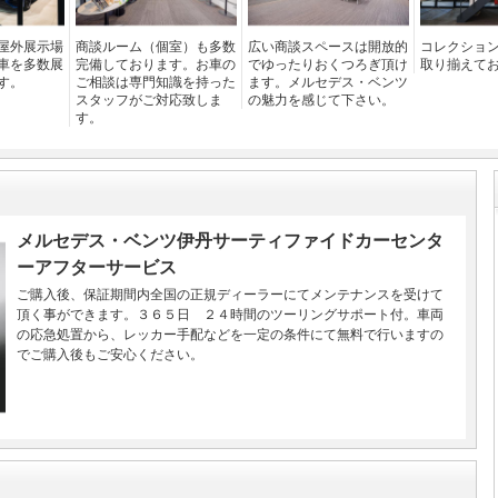
屋外展示場
商談ルーム（個室）も多数
広い商談スペースは開放的
コレクショ
車を多数展
完備しております。お車の
でゆったりおくつろぎ頂け
取り揃えて
す。
ご相談は専門知識を持った
ます。メルセデス・ベンツ
スタッフがご対応致しま
の魅力を感じて下さい。
す。
メルセデス・ベンツ伊丹サーティファイドカーセンタ
ーアフターサービス
ご購入後、保証期間内全国の正規ディーラーにてメンテナンスを受けて
頂く事ができます。３６５日 ２４時間のツーリングサポート付。車両
の応急処置から、レッカー手配などを一定の条件にて無料で行いますの
でご購入後もご安心ください。