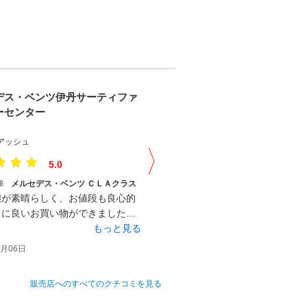
デス・ベンツ伊丹サーティファ
メルセデス・ベンツ伊丹サーテ
ーセンター
イドカーセンター
アッシュ
かっちゃん先生
5.0
5.0
車
メルセデス・ベンツ ＣＬＡクラス
購入した車
メルセデス・ベンツ ＧＬＥ
態が素晴らしく、お値段も良心的
この度は、大変お世話になりました
常に良いお買い物ができました。
ロナ禍で、中々…車両を見に行く
な車に出会えて満足しておりま
もっと見る
なくインターネットで現車確認せ
もっ
尽力を頂きましたご担当の方やデ
が2回目になりますが、とても丁寧
9月06日
2022年10月10日
ー様に心より感謝申し上げます。
頼が出来る取引になりました。地
ありがとうございました。
ィーラーより対応も全く別物でした
販売店へのすべてのクチコミを見る
謝、感謝です。また2年後には…買
で、利用させてもらうつもりで