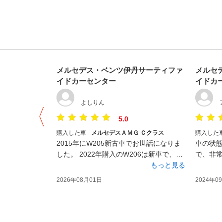
メルセデス・ベンツ伊丹サーティファ
メルセ
イドカーセンター
イドカ
よしりん
5.0
購入した車
メルセデスＡＭＧ Ｃクラス
購入した
2015年にW205新古車でお世話になりま
車の状
した。 2022年購入のW206は新車で、こ
で、非
の度お世話なるのは二度目です。 スタッ
もっと見る
ステキ
フの方皆さんとて感じがよく信頼できま
す。ご
2026年08月01日
2024年0
す。 きめ細かい対応に感謝しています。
ィーラ
どうも