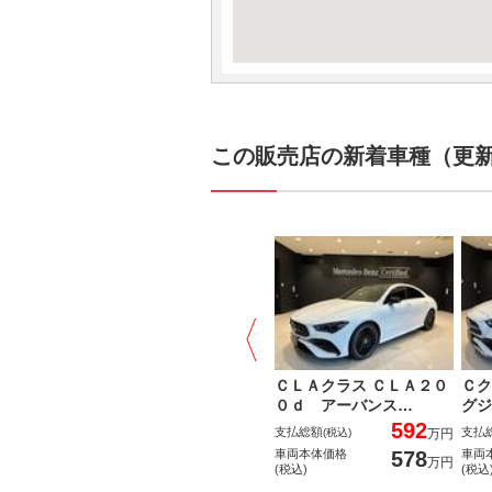
この販売店の新着車種（更新日
ＣＬＡクラス ＣＬＡ２０
Ｃク
０ｄ アーバンス…
グジ
592
支払総額
支払
(税込)
万円
578
車両本体価格
車両
万円
(税込)
(税込