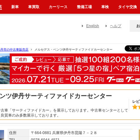
店
新車
車買取
カーリース
整備工場
車検
タイヤ交換
English
ヘルプ
お
伊丹市の中古車販売店
メルセデス・ベンツ伊丹サーティファイドカーセンター
ンツ伊丹サーティファイドカーセンター
レビ
中古車「サーティファイドカー」を展示しております。中古車センターとして
た良質車のみ多数展示しております。
住所
〒664-0881 兵庫県伊丹市昆陽７－２８