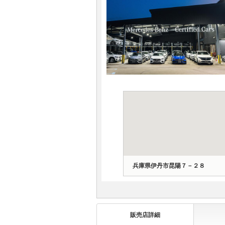
マガジン
車カタログ
自動車ローン
保険
レビュー
価格相場
兵庫県伊丹市昆陽７－２８
教習所
用語集
販売店詳細