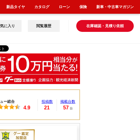
新品タイヤ
カタログ
ローン
保険
新車・中古車マガジン
気に入り
閲覧履歴
在庫確認・見積り依頼
ュー総合
投稿数
掲載台数
4.9
21
57
台