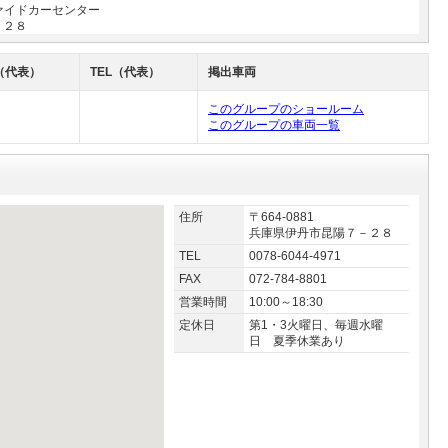
ァイドカーセンター
－２８
（代表）
TEL（代表）
掲出車両
このグループのショールーム
このグループの車両一覧
住所
〒664-0881
兵庫県伊丹市昆陽７－２８
TEL
0078-6044-4971
FAX
072-784-8801
営業時間
10:00～18:30
定休日
第1・3火曜日、毎週水曜
日 夏季休業あり