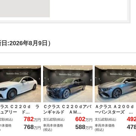
:2026年8月9日）
ラス Ｃ２２０ｄ ラ
Ｃクラス Ｃ２２０ｄアバ
Ａクラス Ａ２００ｄ
ュアリー ド…
ンギャルド ＡＭ…
ーバンスターズ …
782
602
49
総額
支払総額
支払総額
(税込)
万円
(税込)
万円
(税込)
768
588
47
本体価格
車両本体価格
車両本体価格
万円
万円
)
(税込)
(税込)