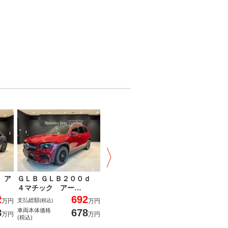
 ア
ＧＬＢ ＧＬＢ２００ｄ
ＧＬＡクラス ＧＬＡ２０
ＧＬＡクラ
４マチック アー…
０ｄ ４マチック…
０ ＡＭ
2
692
642
支払総額
支払総額
支払総額
万円
(税込)
万円
(税込)
万円
(税込
8
678
628
車両本体価格
車両本体価格
車両本体価格
万円
万円
万円
(税込)
(税込)
(税込)