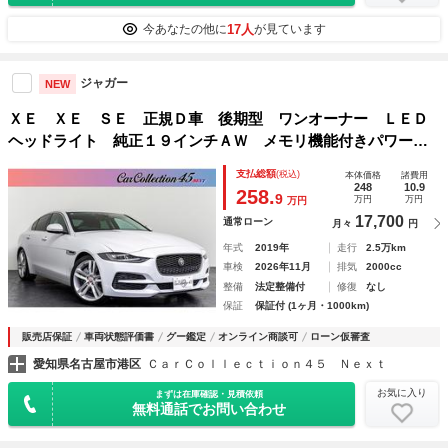
17人
今あなたの他に
が見ています
ジャガー
NEW
ＸＥ ＸＥ ＳＥ 正規Ｄ車 後期型 ワンオーナー ＬＥＤ
ヘッドライト 純正１９インチＡＷ メモリ機能付きパワーシ
ート／ブラックレザー パワートランク ワイヤレス充電 バ
支払総額
(税込)
本体価格
諸費用
ックカメラ／フルセグＴＶ／カープレイ接続 ＡＣＣ
248
10.9
258.
9
万円
万円
万円
17,700
通常ローン
月々
円
年式
2019年
走行
2.5万km
車検
2026年11月
排気
2000cc
整備
法定整備付
修復
なし
保証
保証付 (1ヶ月・1000km)
販売店保証
車両状態評価書
グー鑑定
オンライン商談可
ローン仮審査
愛知県名古屋市港区
ＣａｒＣｏｌｌｅｃｔｉｏｎ４５ Ｎｅｘｔ
お気に入り
まずは在庫確認・見積依頼
無料通話でお問い合わせ