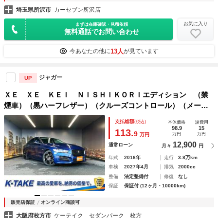
埼玉県所沢市
カーセブン所沢店
お気に入り
まずは在庫確認・見積依頼
無料通話でお問い合わせ
13人
今あなたの他に
が見ています
ジャガー
UP
ＸＥ ＸＥ ＫＥＩ ＮＩＳＨＩＫＯＲＩエディション （禁
煙車）（黒ハーフレザー）（クルーズコントロール）（メーカ
ーナビ）（バックカメラ）（パワーシート）（シートメモリ
支払総額
(税込)
本体価格
諸費用
ー）（シートヒーター）（ＥＴＣ）（コーナーセンサー）（フ
98.9
15
113.
9
万円
万円
万円
ォグ）（純正１８インチＡＷ）
12,900
通常ローン
月々
円
年式
2016年
走行
3.8万km
車検
2027年4月
排気
2000cc
整備
法定整備付
修復
なし
保証
保証付 (12ヶ月・10000km)
販売店保証
オンライン商談可
大阪府枚方市
ケーテイク セダンパーク 枚方