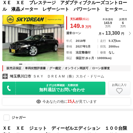
ＸＥ ＸＥ プレステージ アダプティブクルーズコントロー
ル 液晶メーター レザーシート パワーシート ヒーター
前後コーナーセンサー アイドリングストップ キセノンライ
支払総額
(税込)
本体価格
諸費用
ト 純正ナビ地デジ バックカメラ １８ＡＷ ６か月保証付
143.9
6
149.
9
万円
万円
万円
き
13,300
通常ローン
月々
円
年式
2018年
走行
5.3万km
車検
2027年3月
排気
2000cc
整備
法定整備付
修復
なし
保証
保証付 (6ヶ月・10000km)
販売店保証
車両状態評価書
グー鑑定
オンライン商談可
ローン仮審査
埼玉県川口市
ＳＫＹ ＤＲＥＡＭ（株）スカイ・ドリーム
お気に入り
まずは在庫確認・見積依頼
無料通話でお問い合わせ
15人
今あなたの他に
が見ています
ジャガー
ＸＥ ＸＥ ジェット ディーゼルエディション １００台限