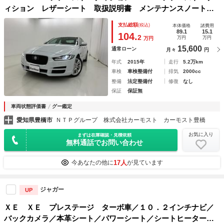
ィション レザーシート 取扱説明書 メンテナンスノート
ナビ バックモニター ドライブレコーダー ＥＴＣ 純正ア
支払総額
(税込)
本体価格
諸費用
ルミホイール
89.1
15.1
104.
2
万円
万円
万円
15,600
通常ローン
月々
円
年式
2015年
走行
5.2万km
車検
車検整備付
排気
2000cc
整備
法定整備付
修復
なし
保証
保証無
車両状態評価書
グー鑑定
愛知県豊橋市
ＮＴＰグループ 株式会社カーモスト カーモスト豊橋
お気に入り
まずは在庫確認・見積依頼
無料通話でお問い合わせ
17人
今あなたの他に
が見ています
ジャガー
UP
ＸＥ ＸＥ プレステージ ターボ車／１０．２インチナビ／
バックカメラ／本革シート／パワーシート／シートヒーター／