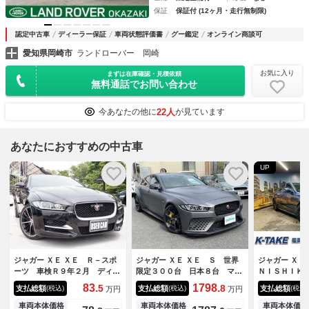
保証
保証付 (12ヶ月・走行無制限)
認定中古車
ディーラー保証
車両状態評価書
グー鑑定
オンライン商談可
愛知県岡崎市
ランドローバー 岡崎
お気に入り
まずは在庫確認・見積依頼
無料通話でお問い合わせ
22人
今あなたの他に
が見ています
あなたにおすすめの中古車
UP
ジャガー ＸＥ ＸＥ Ｒ－スポ
ジャガー ＸＥ ＸＥ Ｓ 世界
ジャガー Ｘ
ーツ 車検Ｒ９年２月 ディー
限定３００台 日本８台 マッ
ＮＩＳＨＩＫ
ゼル サンルーフ ナビ バッ
ドグレー 専用ハーフレザーシ
ン （禁煙車
83.
1798.
5
8
支払総額
支払総額
支払総額
(税込)
(税込)
(税込)
万円
万円
クカメラ パワーシート クル
ート カーボンアンダーエア
ー）（クルー
コン ＥＴＣ
ロ リヤウイング カーボンセ
（メーカーナ
車両本体価格
車両本体価格
車両本体価格