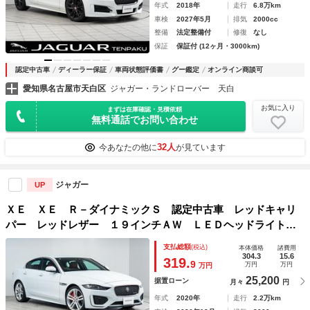
年式
2018年
走行
6.8万km
車検
2027年5月
排気
2000cc
整備
法定整備付
修復
なし
保証
保証付 (12ヶ月・3000km)
認定中古車
ディーラー保証
車両状態評価書
グー鑑定
オンライン商談可
愛知県名古屋市天白区
ジャガー・ランドローバー 天白
お気に入り
まずは在庫確認・見積依頼
無料通話でお問い合わせ
32人
今あなたの他に
が見ています
ジャガー
UP
ＸＥ ＸＥ Ｒ－ダイナミックＳ 認定中古車 レッドキャリ
パー レッドレザー １９インチＡＷ ＬＥＤヘッドライト
アップルカープレイ アンドロイドオート
支払総額
(税込)
本体価格
諸費用
304.3
15.6
319.
9
万円
万円
万円
25,200
据置ローン
月々
円
年式
2020年
走行
2.2万km