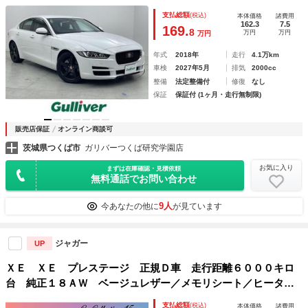
フルオートエアコン／アダプティブクルーズコントロール／ブ
支払総額
(税込)
本体価格
諸費用
レーキアシスト／エアバック／クリアランスソナー
162.3
7.5
169.
8
万円
万円
万円
年式
2018年
走行
4.1万km
車検
2027年5月
排気
2000cc
整備
法定整備付
修復
なし
保証
保証付 (1ヶ月・走行無制限)
販売店保証
オンライン商談可
茨城県つくば市
ガリバーつくば研究学園店
お気に入り
まずは在庫確認・見積依頼
無料通話でお問い合わせ
9人
今あなたの他に
が見ています
ジャガー
UP
ＸＥ ＸＥ プレステージ 正規Ｄ車 走行距離６０００キロ
台 純正１８ＡＷ ベージュレザー／メモリシート／ヒータ
ー メリディアンサウンド パワートランク パドルシフト
支払総額
(税込)
本体価格
諸費用