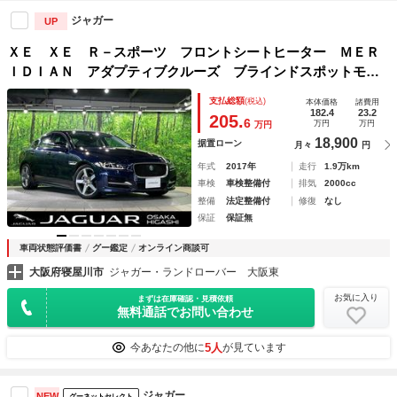
ジャガー
UP
ＸＥ ＸＥ Ｒ－スポーツ フロントシートヒーター ＭＥＲ
ＩＤＩＡＮ アダプティブクルーズ ブラインドスポットモニ
ター パドルシフト サラウンドカメラ リアビューカメラ
支払総額
(税込)
本体価格
諸費用
フルセグＴＶ シートメモリ 純正１８インチアルミ 革シー
182.4
23.2
205.
6
万円
万円
万円
ト
18,900
据置ローン
月々
円
年式
2017年
走行
1.9万km
車検
車検整備付
排気
2000cc
整備
法定整備付
修復
なし
保証
保証無
車両状態評価書
グー鑑定
オンライン商談可
大阪府寝屋川市
ジャガー・ランドローバー 大阪東
お気に入り
まずは在庫確認・見積依頼
無料通話でお問い合わせ
5人
今あなたの他に
が見ています
ジャガー
NEW
グーネットセレクト