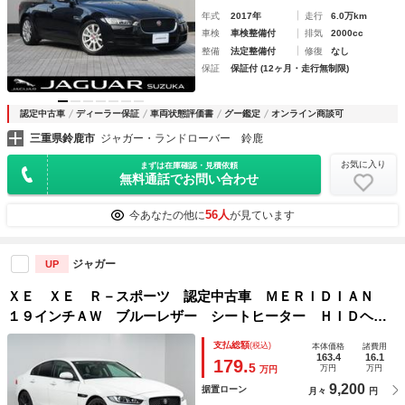
年式
2017年
走行
6.0万km
車検
車検整備付
排気
2000cc
整備
法定整備付
修復
なし
保証
保証付 (12ヶ月・走行無制限)
認定中古車
ディーラー保証
車両状態評価書
グー鑑定
オンライン商談可
三重県鈴鹿市
ジャガー・ランドローバー 鈴鹿
お気に入り
まずは在庫確認・見積依頼
無料通話でお問い合わせ
56人
今あなたの他に
が見ています
ジャガー
UP
ＸＥ ＸＥ Ｒ－スポーツ 認定中古車 ＭＥＲＩＤＩＡＮ
１９インチＡＷ ブルーレザー シートヒーター ＨＩＤヘッ
ドライト
支払総額
(税込)
本体価格
諸費用
163.4
16.1
179.
5
万円
万円
万円
9,200
据置ローン
月々
円