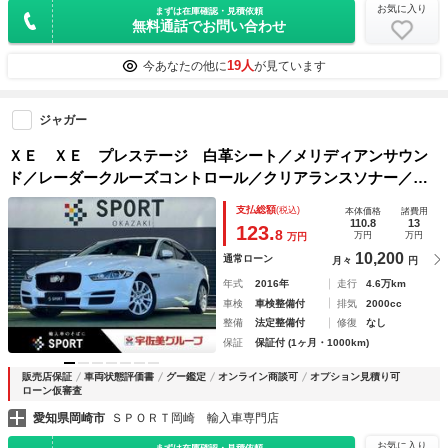
お気に入り
まずは在庫確認・見積依頼
無料通話でお問い合わせ
19人
今あなたの他に
が見ています
ジャガー
ＸＥ ＸＥ プレステージ 白革シート／メリディアンサウン
ド／レーダークルーズコントロール／クリアランスソナー／パ
ワーシート／シートヒーター／レーンキープアシスト／フルゼ
支払総額
(税込)
本体価格
諸費用
グ／スマートキー／プッシュスタート／パドルシフト／ＥＴＣ
110.8
13
123.
8
万円
万円
万円
10,200
通常ローン
月々
円
年式
2016年
走行
4.6万km
車検
車検整備付
排気
2000cc
整備
法定整備付
修復
なし
保証
保証付 (1ヶ月・1000km)
販売店保証
車両状態評価書
グー鑑定
オンライン商談可
オプション見積り可
ローン仮審査
愛知県岡崎市
ＳＰＯＲＴ岡崎 輸入車専門店
お気に入り
まずは在庫確認・見積依頼