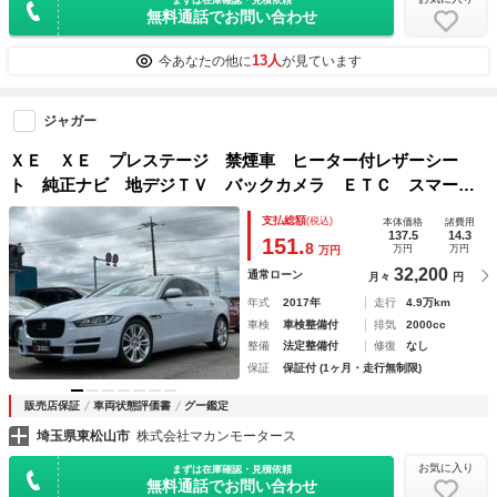
無料通話でお問い合わせ
13人
今あなたの他に
が見ています
ジャガー
ＸＥ ＸＥ プレステージ 禁煙車 ヒーター付レザーシー
ト 純正ナビ 地デジＴＶ バックカメラ ＥＴＣ スマート
キー ディーゼルターボ
支払総額
(税込)
本体価格
諸費用
137.5
14.3
151.
8
万円
万円
万円
32,200
通常ローン
月々
円
年式
2017年
走行
4.9万km
車検
車検整備付
排気
2000cc
整備
法定整備付
修復
なし
保証
保証付 (1ヶ月・走行無制限)
販売店保証
車両状態評価書
グー鑑定
埼玉県東松山市
株式会社マカンモータース
お気に入り
まずは在庫確認・見積依頼
無料通話でお問い合わせ