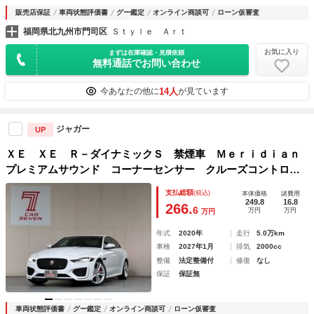
販売店保証
車両状態評価書
グー鑑定
オンライン商談可
ローン仮審査
福岡県北九州市門司区
Ｓｔｙｌｅ Ａｒｔ
お気に入り
まずは在庫確認・見積依頼
無料通話でお問い合わせ
14人
今あなたの他に
が見ています
ジャガー
UP
ＸＥ ＸＥ Ｒ－ダイナミックＳ 禁煙車 Ｍｅｒｉｄｉａｎ
プレミアムサウンド コーナーセンサー クルーズコントロー
ル レーンキープアシスト 電動パーキング リアスポイラ
支払総額
(税込)
本体価格
諸費用
ー レッドキャリパー オートライト パドルシフト
249.8
16.8
266.
6
万円
万円
万円
年式
2020年
走行
5.0万km
車検
2027年1月
排気
2000cc
整備
法定整備付
修復
なし
保証
保証無
車両状態評価書
グー鑑定
オンライン商談可
ローン仮審査