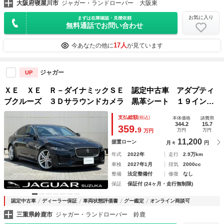
大阪府寝屋川市
ジャガー・ランドローバー 大阪東
お気に入り
まずは在庫確認・見積依頼
無料通話でお問い合わせ
17人
今あなたの他に
が見ています
ジャガー
UP
ＸＥ ＸＥ Ｒ－ダイナミックＳＥ 認定中古車 アダプティ
ブクルーズ ３Ｄサラウンドカメラ 黒革シート １９インチ
アルミ ステアリングヒーター ブラインドスポットモニタ
支払総額
(税込)
本体価格
諸費用
ー 衝突軽減システム ＬＥＤヘッドライト スマートキー
344.2
15.7
359.
9
万円
万円
万円
11,200
据置ローン
月々
円
年式
2022年
走行
2.9万km
車検
2027年1月
排気
2000cc
整備
法定整備付
修復
なし
保証
保証付 (24ヶ月・走行無制限)
認定中古車
ディーラー保証
車両状態評価書
グー鑑定
オンライン商談可
三重県鈴鹿市
ジャガー・ランドローバー 鈴鹿