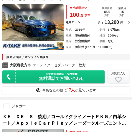
ーナビ）（バックカメラ）（パワーシート）（シートメモリ
支払総額
(税込)
本体価格
諸費用
ー）（シートヒーター）（ＥＴＣ）（コーナーセンサー）（フ
85.9
15
100.
9
万円
万円
万円
ォグ）（純正１８インチＡＷ）
13,200
通常ローン
月々
円
年式
2016年
走行
6.0万km
車検
車検整備付
排気
2000cc
整備
法定整備付
修復
なし
保証
保証付 (12ヶ月・10000km)
販売店保証
オンライン商談可
大阪府枚方市
ケーテイク セダンパーク 枚方
お気に入り
まずは在庫確認・見積依頼
無料通話でお問い合わせ
17人
今あなたの他に
が見ています
ジャガー
ＸＥ ＸＥ Ｓ 後期／コールドクライメートＰＫＧ／白革シ
ート／ＡｐｐｌｅＣａｒＰｌａｙ／レーダークルーズコントロ
ール／ブラインドスポットモニター／電動トランク／パワーシ