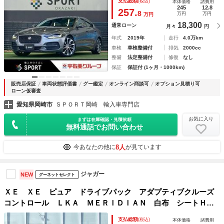
支払総額
(税込)
本体価格
諸費用
ート／シートメモリー／シートヒーター／フルセグ
245
12.8
257.
8
万円
万円
万円
18,300
通常ローン
月々
円
年式
2019年
走行
4.0万km
車検
車検整備付
排気
2000cc
整備
法定整備付
修復
なし
保証
保証付 (1ヶ月・1000km)
販売店保証
車両状態評価書
グー鑑定
オンライン商談可
オプション見積り可
ローン仮審査
愛知県岡崎市
ＳＰＯＲＴ岡崎 輸入車専門店
お気に入り
まずは在庫確認・見積依頼
無料通話でお問い合わせ
8人
今あなたの他に
が見ています
ジャガー
NEW
グーネットセレクト
ＸＥ ＸＥ ピュア ドライブパック アダプティブクルーズ
コントロール ＬＫＡ ＭＥＲＩＤＩＡＮ 白布 シートＨ
純正ナビ 地デジ Ｂｌｕｅｔｏｏｔｈ ＣＤ／ＤＶＤ オー
支払総額
(税込)
本体価格
諸費用