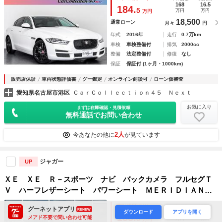
アダプティブクルーズ レーンキープ 純正ナビ／バックカメ
168
16.5
184.
5
万円
万円
万円
ラ
18,500
通常ローン
月々
円
年式
2016年
走行
0.7万km
車検
車検整備付
排気
2000cc
整備
法定整備付
修復
なし
保証
保証付 (1ヶ月・1000km)
販売店保証
車両状態評価書
グー鑑定
オンライン商談可
ローン仮審査
愛知県名古屋市港区
ＣａｒＣｏｌｌｅｃｔｉｏｎ４５ Ｎｅｘｔ
お気に入り
まずは在庫確認・見積依頼
無料通話でお問い合わせ
2人
今あなたの他に
が見ています
ジャガー
UP
ＸＥ ＸＥ Ｒ－スポーツ ナビ バックカメラ フルセグＴ
Ｖ ハーフレザーシート パワーシート ＭＥＲＩＤＩＡＮサ
ウンド ＡＣＣ レーンキープ 前後コーナーセンサー バイ
支払総額
(税込)
本体価格
諸費用
グーネットアプリ
RENEW
キセノン スマートキー 純正オプション１９インチＡＷ
ダウンロード
アプリを開く
177.1
11.7
188.
メアド不要で問い合わせ可能
8
万円
万円
万円