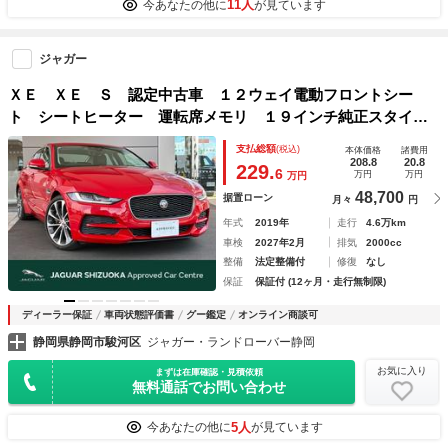
11人
今あなたの他に
が見ています
ジャガー
ＸＥ ＸＥ Ｓ 認定中古車 １２ウェイ電動フロントシー
ト シートヒーター 運転席メモリ １９インチ純正スタイル
１０５０ホイール クリアサイトインテリアビューミラー
支払総額
(税込)
本体価格
諸費用
ドライブパック パワーテールゲート
208.8
20.8
229.
6
万円
万円
万円
48,700
据置ローン
月々
円
年式
2019年
走行
4.6万km
車検
2027年2月
排気
2000cc
整備
法定整備付
修復
なし
保証
保証付 (12ヶ月・走行無制限)
ディーラー保証
車両状態評価書
グー鑑定
オンライン商談可
静岡県静岡市駿河区
ジャガー・ランドローバー静岡
お気に入り
まずは在庫確認・見積依頼
無料通話でお問い合わせ
5人
今あなたの他に
が見ています