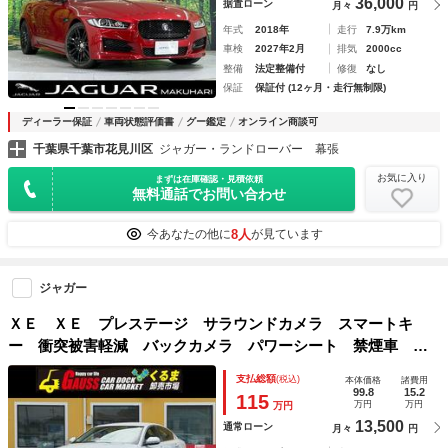
36,000
据置ローン
月々
円
年式
2018年
走行
7.9万km
車検
2027年2月
排気
2000cc
整備
法定整備付
修復
なし
保証
保証付 (12ヶ月・走行無制限)
ディーラー保証
車両状態評価書
グー鑑定
オンライン商談可
千葉県千葉市花見川区
ジャガー・ランドローバー 幕張
お気に入り
まずは在庫確認・見積依頼
無料通話でお問い合わせ
8人
今あなたの他に
が見ています
ジャガー
ＸＥ ＸＥ プレステージ サラウンドカメラ スマートキ
ー 衝突被害軽減 バックカメラ パワーシート 禁煙車 シ
ートヒーター Ｂｌｕｅｔｏｏｔｈ ナビ バックカメラ ク
支払総額
(税込)
本体価格
諸費用
リアランスソナー メモリー機能付き電動本革シート
99.8
15.2
115
万円
万円
万円
13,500
通常ローン
月々
円