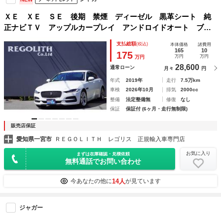
ＸＥ ＸＥ ＳＥ 後期 禁煙 ディーゼル 黒革シート 純
正ナビＴＶ アップルカープレイ アンドロイドオート ブル
ートゥース リアビューカメラ ＥＴＣ ドラレコ パークセ
支払総額
(税込)
本体価格
諸費用
ンサー アクティブクルーズ オートトランク Ｓキー
165
10
175
万円
万円
万円
28,600
通常ローン
月々
円
年式
2019年
走行
7.5万km
車検
2026年10月
排気
2000cc
整備
法定整備無
修復
なし
保証
保証付 (6ヶ月・走行無制限)
販売店保証
愛知県一宮市
ＲＥＧＯＬＩＴＨ レゴリス 正規輸入車専門店
お気に入り
まずは在庫確認・見積依頼
無料通話でお問い合わせ
14人
今あなたの他に
が見ています
ジャガー