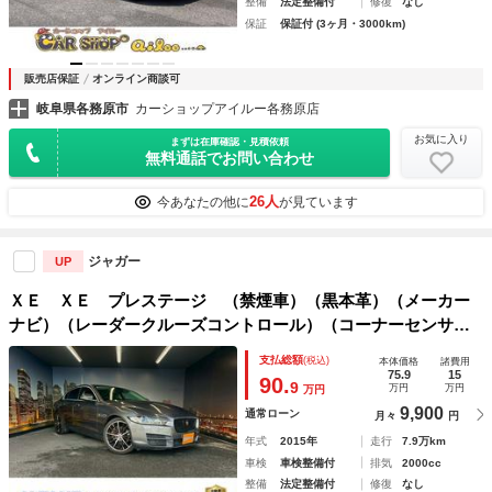
整備
法定整備付
修復
なし
保証
保証付 (3ヶ月・3000km)
販売店保証
オンライン商談可
岐阜県各務原市
カーショップアイルー各務原店
お気に入り
まずは在庫確認・見積依頼
無料通話でお問い合わせ
26人
今あなたの他に
が見ています
ジャガー
UP
ＸＥ ＸＥ プレステージ （禁煙車）（黒本革）（メーカー
ナビ）（レーダークルーズコントロール）（コーナーセンサ）
（パワーシート）（パドルシフト）（ＬＥＤヘッドライト）
支払総額
(税込)
本体価格
諸費用
（バックカメラ）（Ｂｌｕｅｔｏｏｔｈ）（純正１９インチＡ
75.9
15
90.
9
万円
万円
万円
Ｗ）
9,900
通常ローン
月々
円
年式
2015年
走行
7.9万km
車検
車検整備付
排気
2000cc
整備
法定整備付
修復
なし