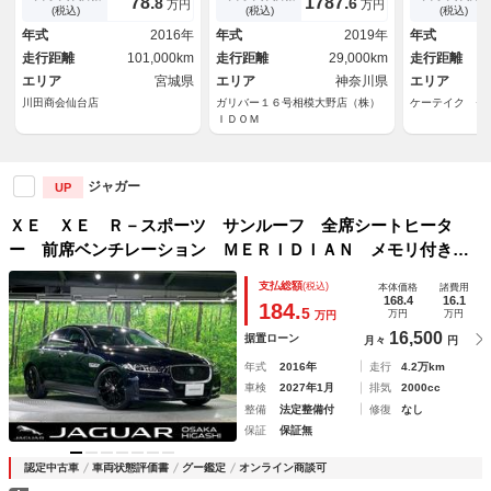
78.
1787.
8
6
万円
万円
ラミックブレーキ 純正２０イ
ラ）（パワー
(税込)
(税込)
(税込)
ンチＡＷ アクティブエキゾー
メモリー）（
年式
2016年
年式
2019年
年式
スト ＭＥＲＩＤＩＡＮ ナビ
（ＥＴＣ）（
走行距離
101,000km
走行距離
29,000km
走行距離
ー）（フォグ
エリア
宮城県
エリア
神奈川県
チＡＷ）
エリア
川田商会仙台店
ガリバー１６号相模大野店（株）
ケーテイク セ
ＩＤＯＭ
ジャガー
UP
ＸＥ ＸＥ Ｒ－スポーツ サンルーフ 全席シートヒータ
ー 前席ベンチレーション ＭＥＲＩＤＩＡＮ メモリ付きパ
ワーシート 電動調整ステアリングコラム サラウンドカメ
支払総額
(税込)
本体価格
諸費用
ラ アダプティブクルーズ 純正１９インチアルミ 革シート
168.4
16.1
184.
5
万円
万円
万円
16,500
据置ローン
月々
円
年式
2016年
走行
4.2万km
車検
2027年1月
排気
2000cc
整備
法定整備付
修復
なし
保証
保証無
認定中古車
車両状態評価書
グー鑑定
オンライン商談可