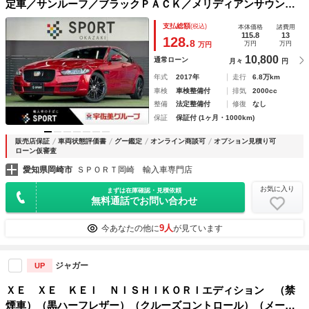
定車／サンルーフ／ブラックＰＡＣＫ／メリディアンサウンド
／ステアリングヒーター／黒ホイール／シートヒーター／パワ
支払総額
(税込)
本体価格
諸費用
ーシート／レーダークルーズコントロール／レーンキープ／電
115.8
13
128.
8
万円
万円
万円
動トランク／黒革シート
10,800
通常ローン
月々
円
年式
2017年
走行
6.8万km
車検
車検整備付
排気
2000cc
整備
法定整備付
修復
なし
保証
保証付 (1ヶ月・1000km)
販売店保証
車両状態評価書
グー鑑定
オンライン商談可
オプション見積り可
ローン仮審査
愛知県岡崎市
ＳＰＯＲＴ岡崎 輸入車専門店
お気に入り
まずは在庫確認・見積依頼
無料通話でお問い合わせ
9人
今あなたの他に
が見ています
ジャガー
UP
ＸＥ ＸＥ ＫＥＩ ＮＩＳＨＩＫＯＲＩエディション （禁
煙車）（黒ハーフレザー）（クルーズコントロール）（メーカ