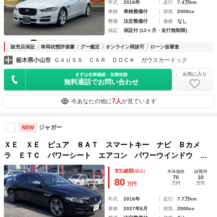
年式
2016年
走行
7.4万km
車検
車検整備付
排気
2000cc
整備
法定整備付
修復
なし
保証
保証付 (12ヶ月・走行無制限)
販売店保証
車両状態評価書
グー鑑定
オンライン商談可
ローン仮審査
栃木県小山市
ＧＡＵＳＳ ＣＡＲ ＤＯＣＫ ガウスカードック
お気に入り
まずは在庫確認・見積依頼
無料通話でお問い合わせ
7人
今あなたの他に
が見ています
ジャガー
NEW
ＸＥ ＸＥ ピュア ８ＡＴ スマートキー ナビ Ｂカメ
ラ ＥＴＣ パワーシート エアコン パワーウインドウ パ
ワーステアリング ＨＩＤライト アルミホイール クルーズ
支払総額
(税込)
本体価格
諸費用
コントロール ＡＢＳ 衝突軽減 レーンキープアシスト
70
10
80
万円
万円
万円
年式
2016年
走行
7.7万km
車検
2027年8月
排気
2000cc