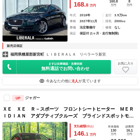
トライト 前後ドラレコ ＥＴＣ 純正１８インチＡＷ
160.8
8
168.
8
万円
万円
万円
年式
2018年
走行
3.9万km
車検
2027年11月
排気
2000cc
整備
法定整備付
修復
なし
保証
保証付 (1ヶ月・走行無制限)
販売店保証
福岡県糟屋郡新宮町
ＬＩＢＥＲＡＬＡ リベラーラ新宮
お気に入り
まずは在庫確認・見積依頼
無料通話でお問い合わせ
8人
今あなたの他に
が見ています
ジャガー
UP
ＸＥ ＸＥ Ｒ－スポーツ フロントシートヒーター ＭＥＲ
ＩＤＩＡＮ アダプティブクルーズ ブラインドスポットモニ
ター パドルシフト サンルーフ シートメモリ 純正１８イ
支払総額
(税込)
本体価格
諸費用
ンチアルミ 革シート
130
16.1
146.
1
万円
万円
万円