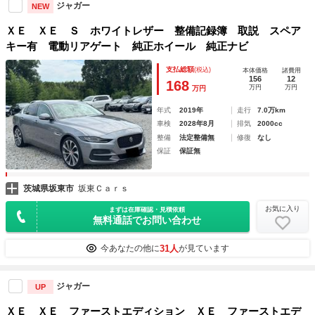
ジャガー
NEW
ＸＥ ＸＥ Ｓ ホワイトレザー 整備記録簿 取説 スペア
キー有 電動リアゲート 純正ホイール 純正ナビ
支払総額
(税込)
本体価格
諸費用
156
12
168
万円
万円
万円
年式
2019年
走行
7.0万km
車検
2028年8月
排気
2000cc
整備
法定整備無
修復
なし
保証
保証無
茨城県坂東市
坂東Ｃａｒｓ
お気に入り
まずは在庫確認・見積依頼
無料通話でお問い合わせ
31人
今あなたの他に
が見ています
ジャガー
UP
ＸＥ ＸＥ ファーストエディション ＸＥ ファーストエデ