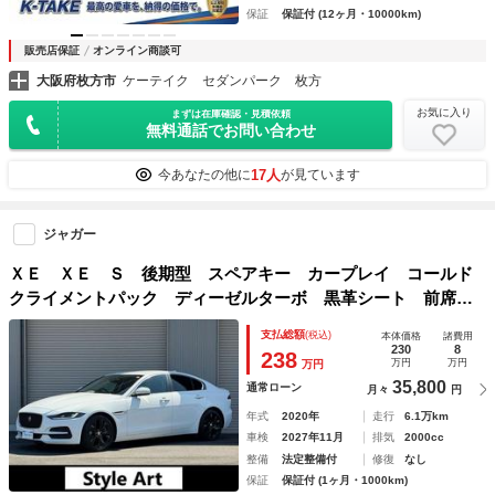
保証
保証付 (12ヶ月・10000km)
販売店保証
オンライン商談可
大阪府枚方市
ケーテイク セダンパーク 枚方
お気に入り
まずは在庫確認・見積依頼
無料通話でお問い合わせ
17人
今あなたの他に
が見ています
ジャガー
ＸＥ ＸＥ Ｓ 後期型 スペアキー カープレイ コールド
クライメントパック ディーゼルターボ 黒革シート 前席パ
ワーシート ＥＴＣ シートヒーター パワーシート バック
支払総額
(税込)
本体価格
諸費用
カメラ ＬＥＤヘッドライト
230
8
238
万円
万円
万円
35,800
通常ローン
月々
円
年式
2020年
走行
6.1万km
車検
2027年11月
排気
2000cc
整備
法定整備付
修復
なし
保証
保証付 (1ヶ月・1000km)