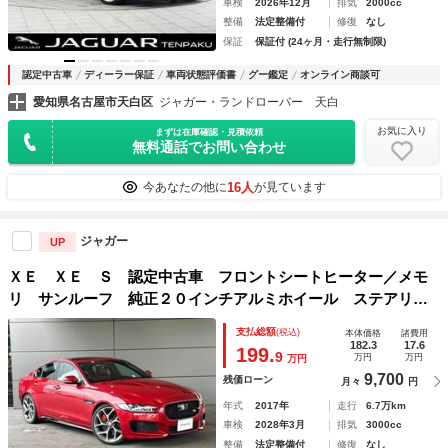
車検
2026年12月
排気
2000cc
整備
法定整備付
修復
なし
保証
保証付 (24ヶ月・走行無制限)
認定中古車
ディーラー保証
車両状態評価書
グー鑑定
オンライン商談可
愛知県名古屋市天白区
ジャガー・ランドローバー 天白
お気に入り
まずは在庫確認・見積依頼
無料通話でお問い合わせ
16人
今あなたの他に
が見ています
ジャガー
UP
ＸＥ ＸＥ Ｓ 認定中古車 フロントシートヒーター／メモ
リ サンルーフ 純正２０インチアルミホイール ステアリン
グパドルシフト リアビューカメラ ＭＥＲＩＤＩＡＮ ブラ
支払総額
(税込)
本体価格
諸費用
インドスポットモニター
182.3
17.6
199.
9
万円
万円
万円
9,700
残価ローン
月々
円
年式
2017年
走行
6.7万km
車検
2028年3月
排気
3000cc
整備
法定整備付
修復
なし