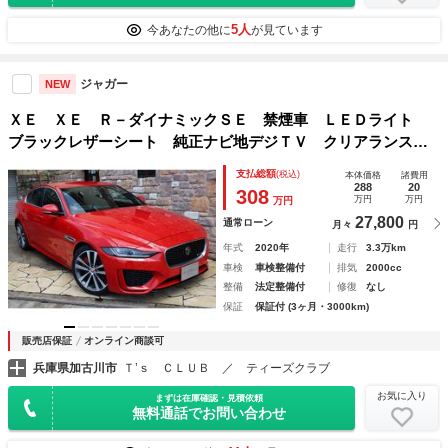
5人
今あなたの他に
が見ています
ジャガー
NEW
ＸＥ ＸＥ Ｒ－ダイナミックＳＥ 禁煙車 ＬＥＤライト
ブラックレザーシート 純正ナビ地デジＴＶ クリアランスソ
ナー バックカメラ ＭＥＲＩＤＩＡＮサウンドシステム 純
支払総額
(税込)
本体価格
諸費用
正１９インチアルミ ３５０ｍｍフロントブレーキローター
288
20
308
万円
万円
万円
ＥＴＣ
27,800
通常ローン
月々
円
年式
2020年
走行
3.3万km
車検
車検整備付
排気
2000cc
整備
法定整備付
修復
なし
保証
保証付 (3ヶ月・3000km)
販売店保証
オンライン商談可
兵庫県加古川市
Ｔ’ｓ ＣＬＵＢ ／ ティーズクラブ
お気に入り
まずは在庫確認・見積依頼
無料通話でお問い合わせ