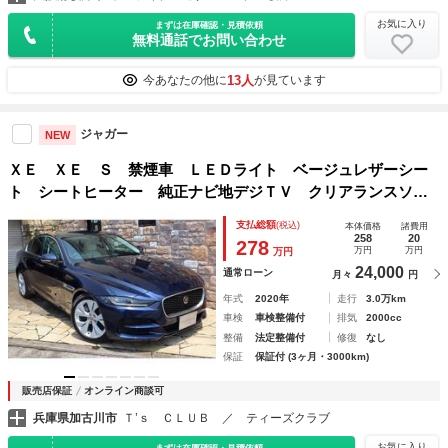
お気に入り
まずは在庫確認・見積依頼
無料通話でお問い合わせ
13人
今あなたの他に
が見ています
ジャガー
NEW
ＸＥ ＸＥ Ｓ 禁煙車 ＬＥＤライト ベージュレザーシー
ト シートヒーター 純正ナビ地デジＴＶ クリアランスソナ
ー バックカメラ 純正１８インチアルミ ＥＴＣ ドライブ
支払総額
(税込)
本体価格
諸費用
レコーダー前後 電動ステアリングコラム キーレス
258
20
278
万円
万円
万円
24,000
通常ローン
月々
円
年式
2020年
走行
3.0万km
車検
車検整備付
排気
2000cc
整備
法定整備付
修復
なし
保証
保証付 (3ヶ月・3000km)
販売店保証
オンライン商談可
兵庫県加古川市
Ｔ’ｓ ＣＬＵＢ ／ ティーズクラブ
お気に入り
まずは在庫確認・見積依頼