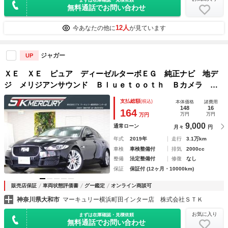
無料通話でお問い合わせ
12人
今あなたの他に
が見ています
ジャガー
UP
ＸＥ ＸＥ ピュア ディーゼルターボＥＧ 純正ナビ 地デ
ジ メリジアンサウンド Ｂｌｕｅｔｏｏｔｈ Ｂカメラ カ
ープレー ＥＴＣ ＡＣＣ レーンキープ ブラインドスポッ
支払総額
(税込)
本体価格
諸費用
ト
148
16
164
万円
万円
万円
9,000
通常ローン
月々
円
年式
2019年
走行
3.1万km
車検
車検整備付
排気
2000cc
整備
法定整備付
修復
なし
保証
保証付 (12ヶ月・10000km)
販売店保証
車両状態評価書
グー鑑定
オンライン商談可
神奈川県大和市
マーキュリー横浜町田インター店 株式会社ＳＴＫ
お気に入り
まずは在庫確認・見積依頼
無料通話でお問い合わせ