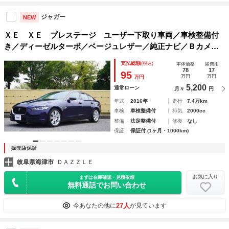
ジャガー
NEW
ＸＥ ＸＥ プレステージ ユーザー下取り車両／車検整備付
き／ディーゼルターボ／ベージュレザー／純正ナビ／Ｂカメラ
／Ｂｌｕｅｔｏｏｔｈ／ＥＴＣ／シートヒーター／プシュスタ
支払総額
(税込)
本体価格
諸費用
ート／オートエアコン／電動格納ミラー／
78
17
95
万円
万円
万円
5,200
通常ローン
月々
円
年式
2016年
走行
7.4万km
車検
車検整備付
排気
2000cc
整備
法定整備付
修復
なし
保証
保証付 (1ヶ月・1000km)
販売店保証
岐阜県海津市
ＤＡＺＺＬＥ
お気に入り
まずは在庫確認・見積依頼
無料通話でお問い合わせ
27人
今あなたの他に
が見ています