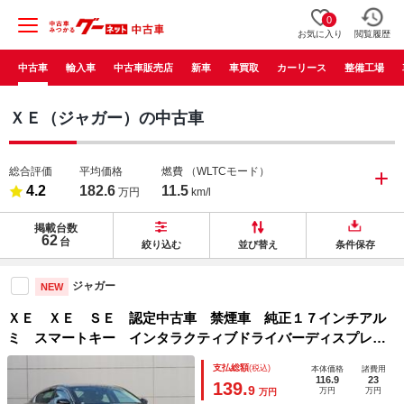
0
お気に入り
閲覧履歴
中古車
輸入車
中古車販売店
新車
車買取
カーリース
整備工場
ＸＥ（ジャガー）の中古車
総合評価
平均価格
燃費
（WLTCモード）
4.2
182.6
11.5
万円
km/l
掲載台数
62
台
絞り込む
並び替え
条件保存
ジャガー
NEW
ＸＥ ＸＥ ＳＥ 認定中古車 禁煙車 純正１７インチアル
ミ スマートキー インタラクティブドライバーディスプレ
イ ＭＥＲＩＤＩＡＮサウンド パドルシフト フルセグ
支払総額
(税込)
本体価格
諸費用
116.9
23
139.
9
万円
万円
万円