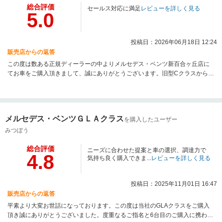
総合評価
セールス対応に満足
レビューを詳しく見る
5.0
投稿日：2026年06月18日 12:24
販売店からの返答
この度は数ある正規ディーラーの中よりメルセデス・ベンツ新百合ヶ丘店に
てお車をご購入頂きまして、誠にありがとうございます。旧型Cクラスからの
お乗り換えで操作方法等お困りの点も多いかと存じます。気兼ねなくご相談
ください。今後とも末永くお付き合い頂けるよう精一杯サポート致します。
メルセデス・ベンツＧＬＡクラス
を購入したユーザー
みつぼう
総合評価
ニーズに合わせた提案と車の選択、調達力で
4.8
気持ち良く購入できま...
レビューを詳しく見る
投稿日：2025年11月01日 16:47
販売店からの返答
平素より大変お世話になっております。この度は当社のGLAクラスをご購入
頂き誠にありがとうございました。度重なるご指名と6台目のご購入に携わら