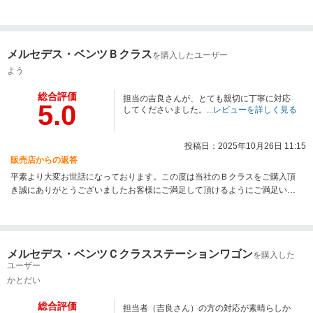
せて頂き誠にありがとうございます。新たなお車で素敵なメルセデスライフ
をお送りください。 今後とも全力でお手伝いいたしますので,何卒末永くお付
き合いをよろしくお願い申し上げます。
メルセデス・ベンツＢクラス
を購入したユーザー
よう
総合評価
担当の吉良さんが、とても親切に丁寧に対応
5.0
してくださいました。...
レビューを詳しく見る
投稿日：2025年10月26日 11:15
販売店からの返答
平素より大変お世話になっております。この度は当社のＢクラスをご購入頂
き誠にありがとうございましたお客様にご満足して頂けるようにご満足いた
だける良いお車,ご提案ができていれば幸いです。新たなお車で素敵なメルセ
デスライフをお送りください。 今後とも全力でお手伝いいたしますので,何卒
末永くお付き合いをよろしくお願い申し上げます。
メルセデス・ベンツＣクラスステーションワゴン
を購入した
ユーザー
かとだい
総合評価
担当者（吉良さん）の方の対応が素晴らしか