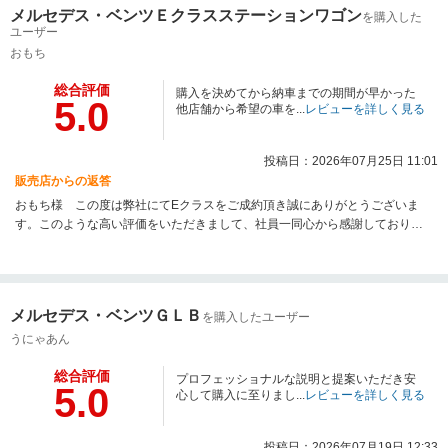
メルセデス・ベンツＥクラスステーションワゴン
を購入した
ユーザー
おもち
総合評価
購入を決めてから納車までの期間が早かった
5.0
他店舗から希望の車を...
レビューを詳しく見る
投稿日：2026年07月25日 11:01
販売店からの返答
おもち様 この度は弊社にてEクラスをご成約頂き誠にありがとうございま
す。このような高い評価をいただきまして、社員一同心から感謝しておりま
す。ご納車後もしっかりサポートさせて頂きますので、お困りの際はすぐに
ご連絡下さいませ。今後ともご贔屓のほどよろしくお願い申し上げます。
メルセデス・ベンツ新百合ヶ丘
メルセデス・ベンツＧＬＢ
を購入したユーザー
うにゃあん
総合評価
プロフェッショナルな説明と提案いただき安
5.0
心して購入に至りまし...
レビューを詳しく見る
投稿日：2026年07月19日 12:33