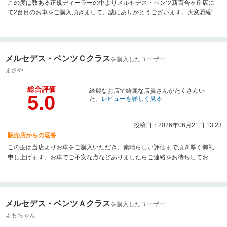
この度は数ある正規ディーラーの中よりメルセデス・ベンツ新百合ヶ丘店に
て2台目のお車をご購入頂きまして、誠にありがとうございます。大変恐縮で
はございますが、店舗の雰囲気も多くのお客様よりご指示頂いております。
今後のサポートも変わらず精一杯のサポートをさせて頂けますと幸いでござ
います。お困りの際は気兼ねなくご相談くださいませ。どうぞ引き続きよろ
しくお願い致します。
メルセデス・ベンツＣクラス
を購入したユーザー
まさや
総合評価
綺麗なお店で綺麗な店員さんがたくさんい
5.0
た。
レビューを詳しく見る
投稿日：2026年06月21日 13:23
販売店からの返答
この度は当店よりお車をご購入いただき、素晴らしい評価まで頂き厚く御礼
申し上げます。お車でご不安な点などありましたらご連絡をお待ちしており
ます。新たなカーライフのサポートを精一杯いたします。
メルセデス・ベンツＡクラス
を購入したユーザー
よもちゃん