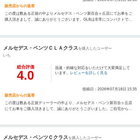
販売店からの返答
この度は数ある正規の中よりメルセデス・ベンツ新百合ヶ丘店にてお車をご
購入頂きまして、誠にありがとうございます。GLBは非常にコンパクトであ
りがながら、快適にお乗りいただけるお車でございます。コインパーキング
など寸法に規定のある駐車場でも問題ございません。日本での使用には最も
適しており、ご安心してカーライフをお楽しみください。お困りごとがござ
いましたら、気兼ねなくご相談くださいませ。今後とも引き続きよろしくお
メルセデス・ベンツＣＬＡクラス
を購入したユーザー
願いいたします。
いち
総合評価
迅速・的確な対応をいただけて大変満足して
4.0
います。
レビューを詳しく見る
投稿日：2026年07月18日 15:35
販売店からの返答
この度は数ある正規ディーラーの中より、メルセデス・ベンツ新百合ヶ丘店
にてお車をご購入頂きまして、誠にありがとうございました。ご自宅から距
離がございますが、アットホームな雰囲気ですので気兼ねなくお立ち寄りく
ださいませ。国産車からのお乗り換えで見慣れないボタンや操作方法も多い
かと存じます。スタッフ一同でサポート致しますので、お困りの際はお気軽
にご連絡ください。
メルセデス・ベンツＣクラス
を購入したユーザー