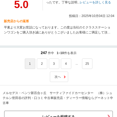
5.0
ったです。丁寧な説明...
レビューを詳しく見る
投稿日：2025年10月04日 12:04
販売店からの返答
平素より大変お世話になっております。この度は当社のＣクラスステーショ
ンワゴンをご購入頂き誠にありがとうございましたお客様にご満足して頂け
るようにご満足いただける良いお車,ご提案ができていれば幸いです。新たな
お車で素敵なメルセデスライフをお送りください。 今後とも全力でお手伝い
いたしますので,何卒末永くお付き合いをよろしくお願い申し上げます。
247
件中
1~10
件を表示
...
1
2
3
4
25
次へ
メルセデス・ベンツ新百合ヶ丘 サーティファイドカーセンター （株）シュ
テルン世田谷の評判・口コミ 中古車販売店・ディーラー情報ならグーネット中
古車
レビューを投稿する