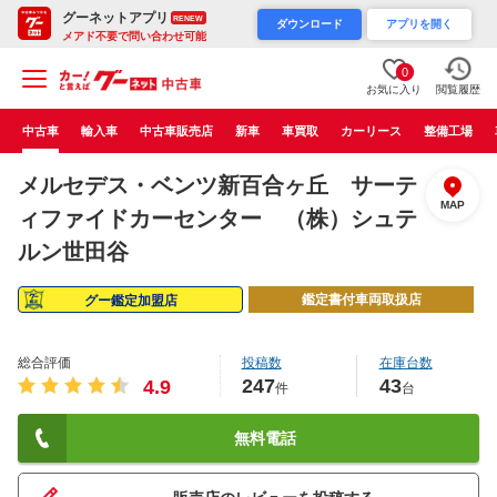
グーネットアプリ
RENEW
ダウンロード
アプリを開く
メアド不要で問い合わせ可能
0
お気に入り
閲覧履歴
中古車
輸入車
中古車販売店
新車
車買取
カーリース
整備工場
メルセデス・ベンツ新百合ヶ丘 サーテ
MAP
ィファイドカーセンター （株）シュテ
ルン世田谷
鑑定書付車両取扱店
グー鑑定加盟店
総合評価
投稿数
在庫台数
247
43
4.9
件
台
無料電話