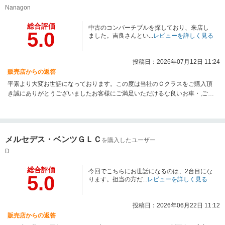
Nanagon
総合評価
中古のコンバーチブルを探しており、来店し
5.0
ました。吉良さんとい...
レビューを詳しく見る
投稿日：2026年07月12日 11:24
販売店からの返答
平素より大変お世話になっております。この度は当社のＣクラスをご購入頂
き誠にありがとうございましたお客様にご満足いただけるな良いお車・,ご提
案ができていれば幸いです。新しいお車で素敵なメルセデスライフをお送り
ください。今後とも全力でお手伝いいたしますので,何卒末永くお付き合いを
よろしくお願い申し上げます。
メルセデス・ベンツＧＬＣ
を購入したユーザー
D
総合評価
今回でこちらにお世話になるのは、2台目にな
5.0
ります。担当の方だ...
レビューを詳しく見る
投稿日：2026年06月22日 11:12
販売店からの返答