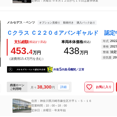
定休日：火曜日 ※８月１２日から１５日は夏季休業
メルセデス・ベンツ
オプション見積り
動画付き
購入パックあり
202
年式
支払総額
車両本体価格
(税込)(リ済込)
(税込)
202
車検
453.
438
4
法定
万円
万円
整備
20
排気量
（諸費用15.4万円を含む）
5
4
外装
内装
機関／正常
残価ローン
38,300
お気に入り
詳細
月々
円
ご利用時
住所：神奈川県川崎市麻生区片平１－５－１６
営業時間：10：00～18：00
定休日：水曜日・年末年始