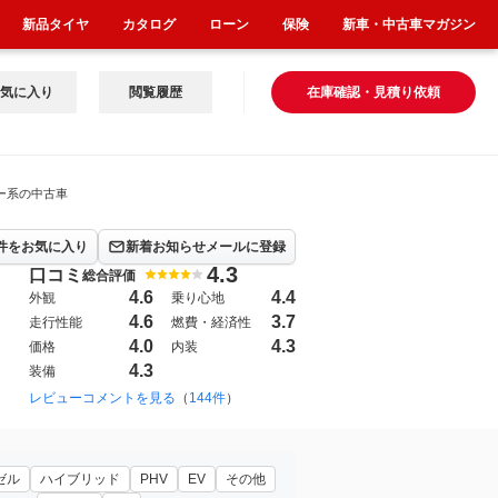
新品タイヤ
カタログ
ローン
保険
新車・中古車マガジン
気に入り
閲覧履歴
在庫確認・見積り依頼
ー系の中古車
件をお気に入り
新着お知らせメールに登録
4.3
口コミ
総合評価
4.6
4.4
外観
乗り心地
4.6
3.7
走行性能
燃費・経済性
4.0
4.3
価格
内装
4.3
装備
2000年9月~2007年6月（11）
レビューコメントを見る
（
144件
）
1993年10月~2000年9月（11）
ゼル
ハイブリッド
PHV
EV
その他