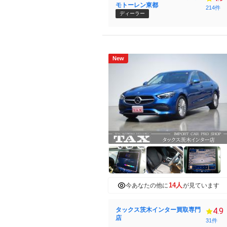
モトーレン東都
214件
ディーラー
New
14人
今あなたの他に
が見ています
タックス茨木インター買取専門
4.9
店
31件