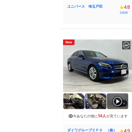
ユニバース 埼玉戸田
4.8
245件
New
54人
今あなたの他に
が見ています
ダイワグループＣＰＯ （株）
4.9