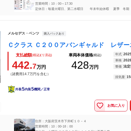
営業時間：10：00～17:30
定休日：毎週火曜日、第二水曜日 年末年始休暇 夏季 冬期
メルセデス・ベンツ
購入パックあり
202
年式
支払総額
車両本体価格
(税込)(リ済込)
(税込)
202
車検
442.
428
7
法定
万円
万円
整備
（諸費用14.7万円を含む）
15
排気量
5
5
外装
内装
機関／正常
お気に入り
住所：大阪府茨木市下井町１０－４
営業時間：10：00-18：00