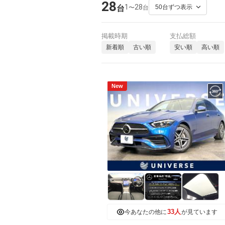
28
1
28
〜
台
台
掲載時期
支払総額
新着順
古い順
安い順
高い順
New
33人
今あなたの他に
が見ています