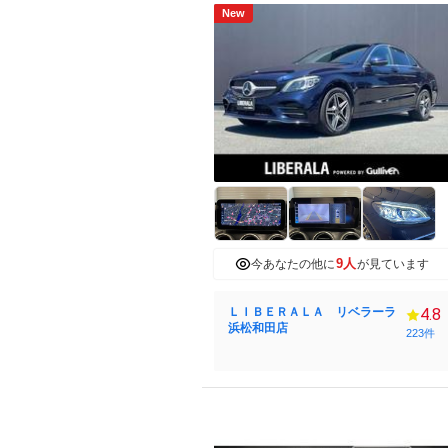
New
9人
今あなたの他に
が見ています
ＬＩＢＥＲＡＬＡ リベラーラ
4.8
浜松和田店
223件