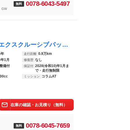
0078-6043-5497
無料
 GW
Ｃクラス Ｃ２００アバンギャルド レザーエクスクルーシブパッケージ ブラック本革シート シートヒーター＆ベンチレーター Ｂｕｒｍｅｓｔｅｒサラウンドサウンドシステム ワイヤレスチャージング フットトランクオープナー 禁煙車
5年
0.9万km
走行距離
8年1月
なし
修復歴
整備付
2028(令和10)年1月ま
保証付
で・走行無制限
00cc
コラムAT
ミッション
在庫の確認・お見積り（無料）
0078-6045-7659
無料