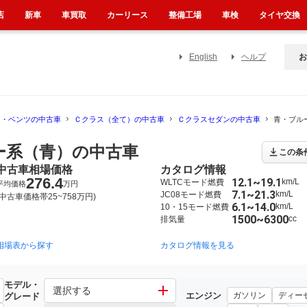
店
新車
車買取
カーリース
整備工場
車検
タイヤ交換
English
ヘルプ
お
ス・ベンツの中古車
Ｃクラス（全て）の中古車
Ｃクラスセダンの中古車
青・ブル
ー系（青）の中古車
この条
中古車相場価格
カタログ情報
276.4
12.1~19.1
km/L
WLTCモード燃費
平均価格
万円
7.1~21.3
km/L
JC08モード燃費
(中古車価格帯25~758万円)
6.1~14.0
km/L
10・15モード燃費
1500~6300
cc
排気量
相場表から探す
2014年7月~2022年11月（309）
2007年6月~2016年3月（44）
カタログ情報を見る
モデル・
スセダン
選択する
エンジン
ガソリン
ディー
グレード