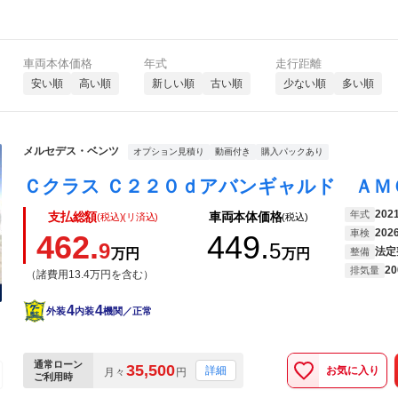
車両本体価格
年式
走行距離
安い順
高い順
新しい順
古い順
少ない順
多い順
メルセデス・ベンツ
オプション見積り
動画付き
購入パックあり
202
年式
支払総額
車両本体価格
(税込)(リ済込)
(税込)
202
車検
462.
449.
9
5
法定
万円
万円
整備
20
排気量
（諸費用13.4万円を含む）
4
4
外装
内装
機関／正常
通常ローン
35,500
お気に入り
詳細
月々
円
ご利用時