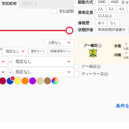
駆動方式
ミッ
2WD
4WD
選択する
市区町村
2人
3人
4人
支払総額
乗車定員
11人以上
修復歴
あり
なし
状態評価
車両状態評価書付
★
グー鑑定
?
外装
ン
1点
通常ローン
残価/据置ローン
★
内装
1点
～
グー保証
?
～
ディーラー店
?
条件