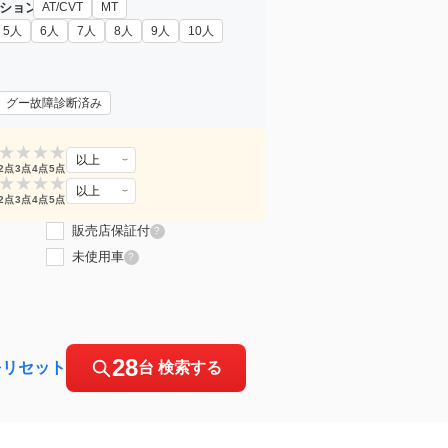
ション
AT/CVT
MT
5人
6人
7人
8人
9人
10人
グー故障診断済み
★
★
★
★
以上
2点
3点
4点
5点
★
★
★
★
以上
2点
3点
4点
5点
販売店保証付
?
未使用車
?
28
をリセット
台 検索する