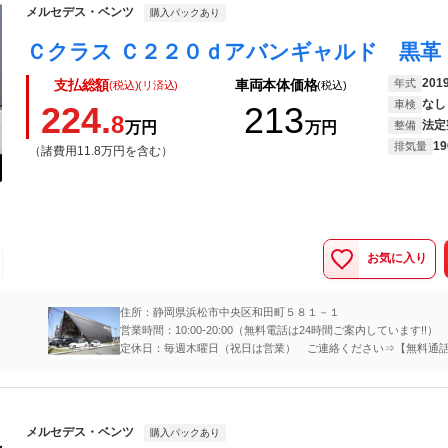
メルセデス・ベンツ
購入パックあり
201
年式
支払総額
車両本体価格
(税込)(リ済込)
(税込)
なし
車検
224.
213
8
法定
万円
万円
整備
19
排気量
（諸費用11.8万円を含む）
お気に入り
住所：静岡県浜松市中央区和田町５８１－１
営業時間：10:00-20:00（無料電話は24時間ご案内しています!!）
定休日：毎週木曜日（祝日は営業） ご連絡ください⇒【無料通話】0
77-8440
メルセデス・ベンツ
購入パックあり