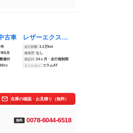
Ｃクラス Ｃ２２０ｄアバンギャルド 認定中古車 レザーエクスクルーシブＰＫＧ ブルメスターサラウンドサウンド シートヒーター マキアートベージュ内装 ヘッドアップディスプレイ サンルーフ アンビエントライト６４色 ３６０度カメラ
2年
3.1万km
走行距離
7年6月
なし
修復歴
整備付
24ヶ月・走行無制限
保証付
00cc
コラムAT
ミッション
在庫の確認・お見積り（無料）
0078-6044-6518
無料