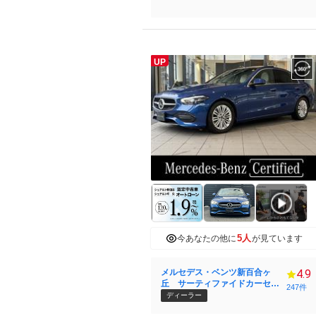
UP
5人
今あなたの他に
が見ています
メルセデス・ベンツ新百合ヶ
4.9
丘 サーティファイドカーセン
247件
ター （株）シュテルン世田谷
ディーラー