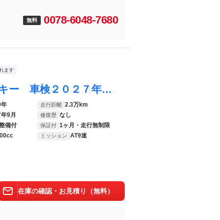
0078-6048-7680
無料
れます
Ｃクラス Ｃ１８０アバンギャルド スペアキー 車検２０２７年９月２７日 アダプティブクルーズコントロール 純正ナビゲーション バックカメラ Ａｐｐｌｅ Ｃａｒ Ｐｌａｙ Ａｎｄｒｏｉｄ Ａｕｔｏ
0年
2.3万km
走行距離
7年9月
なし
修復歴
整備付
1ヶ月・走行無制限
保証付
00cc
AT9速
ミッション
在庫の確認・お見積り（無料）