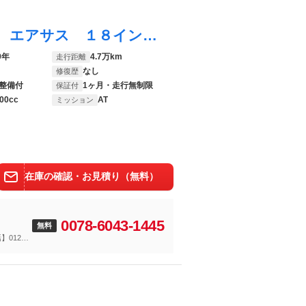
Ｃクラス Ｃ２２０ｄアバンギャルド 黒革 エアサス １８インチＡＭＧ５ツインスポークＡＷ ＡＭＧスポーツステアリング レーダーセーフティＰＫＧ アクティブブレーキアシスト アクティブレーンキーピングアシスト アンビエントライト６４色
9年
4.7万km
走行距離
なし
修復歴
整備付
1ヶ月・走行無制限
保証付
00cc
AT
ミッション
在庫の確認・お見積り（無料）
0078-6043-1445
無料
120-