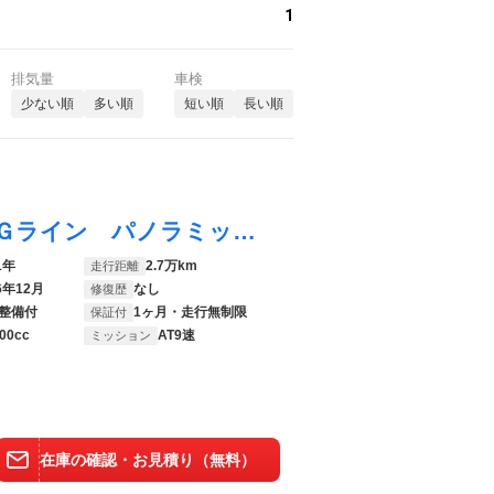
1
排気量
車検
少ない順
多い順
短い順
長い順
Ｃクラス Ｃ２２０ｄアバンギャルド ＡＭＧライン パノラミックスライディングルーフ レザーエクスクルーシブ／ベーシック／レーダーセーフティパッケージ ３６０度カメラシステム 純正ナビ 禁煙車 デジタルライト ヘッドアップディスプレイ シートヒーター
1年
2.7万km
走行距離
6年12月
なし
修復歴
整備付
1ヶ月・走行無制限
保証付
00cc
AT9速
ミッション
在庫の確認・お見積り（無料）