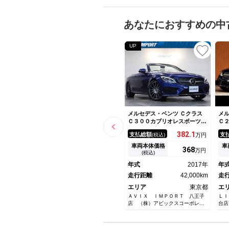
あなたにおすすめの中
UP
メルセデス・ベンツ Ｃクラス
メル
Ｃ３００カブリオレスポーツ
Ｃ
アイボリー革 シートヒーター
ョ
382.
1
支払総額
支
(税込)
万円
＆エアスカーフ エアバランス
ー
パッケージ 純正ＨＤＤナビ地
ラ
車両本体価格
車
368
万円
デジＢカメラ レーダーセーフ
フ
(税込)
ティＰＫＧ キーレスゴー
バ
年式
2017年
年
ＰＴＳ ＬＥＤインテリジェン
ー
トライト 専用１９ＡＷ 禁煙
走行距離
42,000km
ビ
走
Ｗ
エリア
東京都
エ
レ
ＡＶＩＸ ＩＭＰＯＲＴ 八王子
ＬＩ
店 （株）アビックスコーポレー
台店
ション