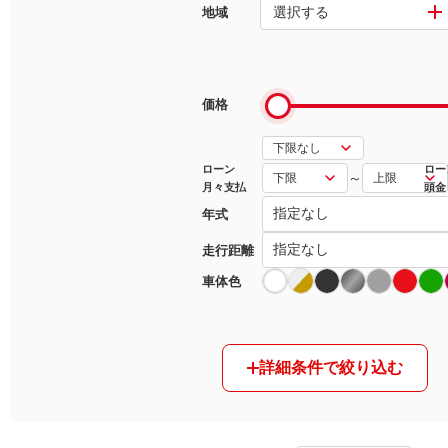
選択する
地域
マガジン
車カタログ
価格
自動車ローン
ローン
ロー
～
月々支払
頭金
保険
年式
レビュー
走行距離
車体色
価格相場
教習所
詳細条件で絞り込む
用語集