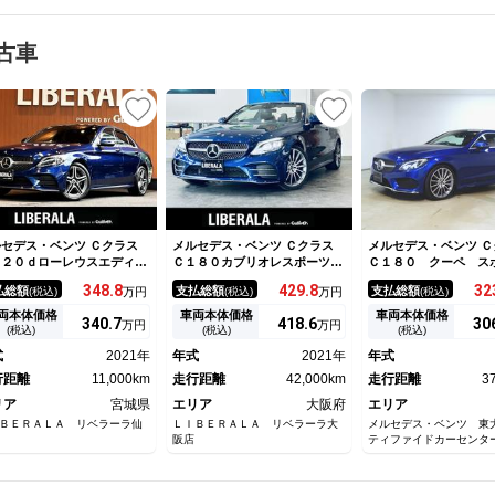
古車
セデス・ベンツ Ｃクラス
メルセデス・ベンツ Ｃクラス
メルセデス・ベンツ Ｃ
２２０ｄローレウスエディシ
Ｃ１８０カブリオレスポーツ
Ｃ１８０ クーペ 
ンスポーツプラスパック レ
レーダーセーフティ ＡＣＣ
スポーツプラスパッケ
348.
8
429.
8
32
払総額
支払総額
支払総額
(税込)
万円
(税込)
万円
(税込)
ダーセーフティＰＫＧ パノ
ＨＵＤ 純正ナビ ＴＶ バッ
ミックスライディングルー
クカメラ ａｐｐｌｅｃａｒｐ
両本体価格
車両本体価格
車両本体価格
340.
7
418.
6
30
万円
万円
 純正ナビ フルセグＴＶ
ｌａｙ 純正１９インチＡＷ
(税込)
(税込)
(税込)
ックカメラ 黒革 シートヒ
ＬＥＤヘッドライト 黒革 メ
式
2021年
年式
2021年
年式
ター パワーシート マルチ
モリ付きパワーシート シート
ームＬＥＤ １８インチＡ
行距離
11,000km
ヒーター 電動ソフトトップ
走行距離
42,000km
走行距離
3
 アンビエントライト ドラ
リア
宮城県
エリア
大阪府
エリア
コ
ＢＥＲＡＬＡ リベラーラ仙
ＬＩＢＥＲＡＬＡ リベラーラ大
メルセデス・ベンツ 東
阪店
ティファイドカーセン
（株）ヤナセ