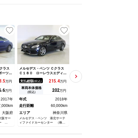
NEW
クラス
メルセデス・ベンツ Ｃクラス
メルセデス・ベンツ Ｃクラス
メルセ
スポーツ
Ｃ１８０ ローレウスエディシ
Ｃ２００ ローレウスエディシ
Ｃ２
ージ
ョン レーダーセーフティパッ
ョン スポーツプラスパッケー
革 
3.
5
215.
4
213.
8
支払総額
支払総額
支払
万円
(税込)
万円
(税込)
万円
ケー ジ
ジ レーダーセーフティーパッ
Ｇ５
ケージ シートヒーター パワ
Ｇス
車両本体価格
車両本体価格
車両
6.
6
202
196
万円
万円
万円
ーシート トランクスルー フ
ダー
(税込)
(税込)
ロアマット コネクテッド機
ィブ
2017年
年式
2018年
年式
2019年
年式
能 ナビ 音楽プレーヤー接
ィブ
7,000km
走行距離
60,000km
続 Ｂｌｕｅｔｏｏｔｈ接続
走行距離
91,000km
ト 
走行
ＴＶ ＥＴＣ
大阪府
エリア
神奈川県
エリア
福岡県
エリ
大阪サー
メルセデス・ベンツ 港北サーテ
ヤナセ ブランドスクエア福岡
ＬＩＢ
ター
ィファイドカーセンター （株）
ヤナセブランドスクエア（株）
松和田
ヤナセ