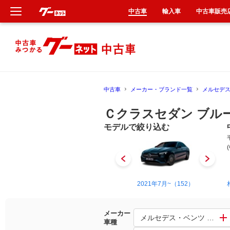
中古車
輸入車
中古車販売
新車
中古車
中古車
メーカー・ブランド一覧
メルセデ
輸入車
Ｃクラスセダン ブル
クルマ買取
モデルで絞り込む
カーリース
タイヤ交換
1993年10月~2000年9月（11）
2021年7月~（152）
整備工場
メーカー
メルセデス・ベンツ Ｃクラ
車種
車検