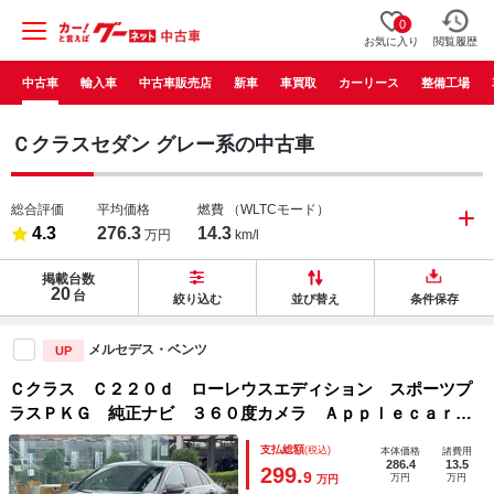
0
お気に入り
閲覧履歴
中古車
輸入車
中古車販売店
新車
車買取
カーリース
整備工場
Ｃクラスセダン グレー系の中古車
総合評価
平均価格
燃費
（WLTCモード）
4.3
276.3
14.3
万円
km/l
掲載台数
20
台
絞り込む
並び替え
条件保存
メルセデス・ベンツ
UP
Ｃクラス Ｃ２２０ｄ ローレウスエディション スポーツプ
ラスＰＫＧ 純正ナビ ３６０度カメラ Ａｐｐｌｅｃａｒｐ
ｌａｙ メモリ付きパワーシート シートヒーター 黒革シー
支払総額
(税込)
本体価格
諸費用
ト レーダーセーフティＰＫＧ 電動リアゲート 禁煙車 Ｅ
286.4
13.5
299.
9
万円
万円
万円
ＴＣ キーレスゴー