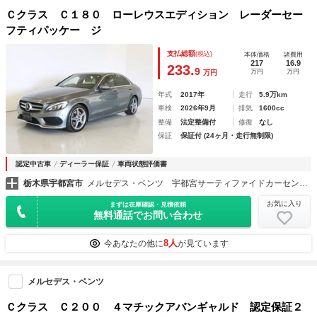
Ｃクラス Ｃ１８０ ローレウスエディション レーダーセー
フティパッケー ジ
支払総額
(税込)
本体価格
諸費用
217
16.9
233.
9
万円
万円
万円
年式
2017年
走行
5.9万km
車検
2026年9月
排気
1600cc
整備
法定整備付
修復
なし
保証
保証付 (24ヶ月・走行無制限)
認定中古車
ディーラー保証
車両状態評価書
栃木県宇都宮市
メルセデス・ベンツ 宇都宮サーティファイドカーセンター （株）ヤナセ
お気に入り
まずは在庫確認・見積依頼
無料通話でお問い合わせ
8人
今あなたの他に
が見ています
メルセデス・ベンツ
Ｃクラス Ｃ２００ ４マチックアバンギャルド 認定保証２