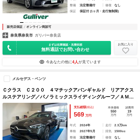
整備
法定整備付
修復
なし
保証
保証付 (1ヶ月・走行無制限)
販売店保証
オンライン商談可
奈良県奈良市
ガリバー奈良店
お気に入り
まずは在庫確認・見積依頼
無料通話でお問い合わせ
4人
今あなたの他に
が見ています
メルセデス・ベンツ
Ｃクラス Ｃ２００ ４マチックアバンギャルド リアアクス
ルステアリング／パノラミックスライディングルーフ／ＡＭＧ
ライン／ベーシックＰＫ／レザーＥＸＰＫ
支払総額
(税込)
本体価格
諸費用
550
19
569
万円
万円
万円
年式
2024年
走行
2.3万km
車検
2027年5月
排気
1500cc
整備
法定整備付
修復
なし