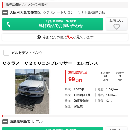
販売店保証
オンライン商談可
大阪府大阪市住吉区
ウジタオートサロン ヤナセ販売協力店
お気に入り
まずは在庫確認・見積依頼
無料通話でお問い合わせ
9人
今あなたの他に
が見ています
メルセデス・ベンツ
Ｃクラス Ｃ２００コンプレッサー エレガンス
支払総額
(税込)
本体価格
諸費用
90
9
99
万円
万円
万円
年式
2007年
走行
1.5万km
車検
2026年10月
排気
1800cc
整備
法定整備無
修復
なし
保証
保証無
徳島県徳島市
レアル
お気に入り