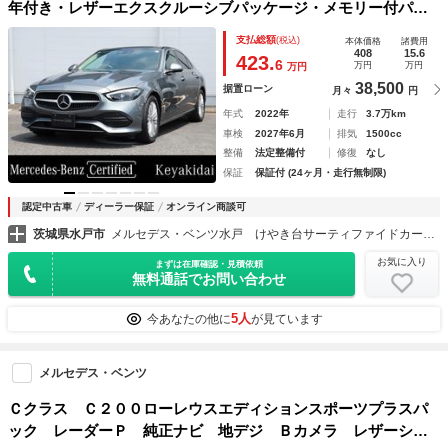
年付き・レザーエクスクルーシブパッケージ・メモリー付パワ
ーシート（運転席・助手席）・シートヒーター（運転席・助手
支払総額
(税込)
本体価格
諸費用
席）・３６０°カメラシステム
408
15.6
423.
6
万円
万円
万円
38,500
据置ローン
月々
円
年式
2022年
走行
3.7万km
車検
2027年6月
排気
1500cc
整備
法定整備付
修復
なし
保証
保証付 (24ヶ月・走行無制限)
認定中古車
ディーラー保証
オンライン商談可
茨城県水戸市
メルセデス・ベンツ水戸 けやき台サーティファイドカー・センター 茨城ヤナセ（株）
お気に入り
まずは在庫確認・見積依頼
無料通話でお問い合わせ
5人
今あなたの他に
が見ています
メルセデス・ベンツ
Ｃクラス Ｃ２００ローレウスエディションスポーツプラスパ
ック レーダーＰ 純正ナビ 地デジ Ｂカメラ レザーシー