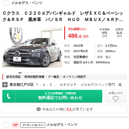
メルセデス・ベンツ
Ｃクラス Ｃ２２０ｄアバンギャルド レザＥＸＣ＆ベーシッ
ク＆ＲＳＰ 黒本革 パノＳＲ ＨＵＤ ＭＢＵＸ／ＡＲナビ
ＴＶ スマホ連携 ブルメスター ３６０カメラ ＰＴＳ Ｌ
支払総額
(税込)
本体価格
諸費用
ＥＤライト 自動Ｒゲート ＡＭＧエアロ＆１８ＡＷ ９Ａ
475
11.6
486.
6
万円
万円
万円
Ｔ ２年保証付
年式
2022年
走行
2.5万km
車検
2027年6月
排気
2000cc
整備
法定整備付
修復
なし
保証
保証付 (24ヶ月・50000km)
販売店保証
車両状態評価書
グー鑑定
オンライン商談可
東京都江戸川区
Ｔ．Ｕ．Ｃ． ＧＲＯＵＰ メルセデスベンツ専門 葛西本店
お気に入り
まずは在庫確認・見積依頼
無料通話でお問い合わせ
4人
今あなたの他に
が見ています
メルセデス・ベンツ
UP
グーネットセレクト