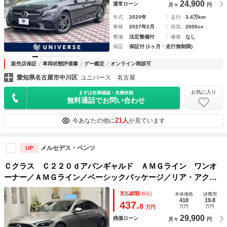
24,900
通常ローン
月々
円
年式
2020年
走行
3.4万km
車検
2027年2月
排気
2000cc
整備
法定整備付
修復
なし
保証
保証付 (1ヶ月・走行無制限)
販売店保証
車両状態評価書
グー鑑定
オンライン商談可
愛知県名古屋市中川区
ユニバース 名古屋
お気に入り
まずは在庫確認・見積依頼
無料通話でお問い合わせ
21人
今あなたの他に
が見ています
メルセデス・ベンツ
UP
Ｃクラス Ｃ２２０ｄアバンギャルド ＡＭＧライン ワンオ
ーナー／ＡＭＧライン／ベーシックパッケージ／リア・アクス
ルステアリング／ヘッドアップディスプレイ／メモリー付きパ
支払総額
(税込)
本体価格
諸費用
ワーシート／３６０°カメラ／シートヒーター ／ＭＢＵＸ／Ａ
418
19.8
437.
8
万円
万円
万円
ｐｐｌｅ Ｃａｒ ｐｌａ
29,900
残価ローン
月々
円