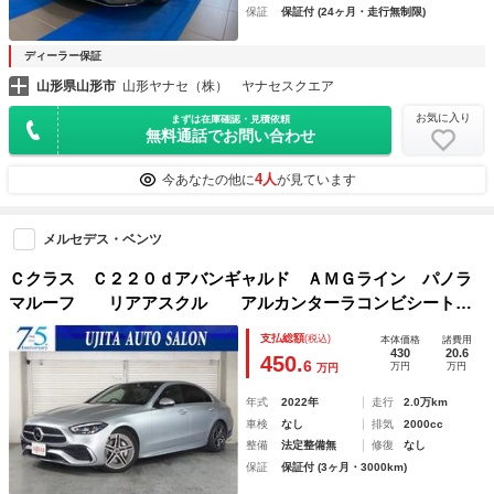
保証
保証付 (24ヶ月・走行無制限)
ディーラー保証
山形県山形市
山形ヤナセ（株） ヤナセスクエア
お気に入り
まずは在庫確認・見積依頼
無料通話でお問い合わせ
4人
今あなたの他に
が見ています
メルセデス・ベンツ
Ｃクラス Ｃ２２０ｄアバンギャルド ＡＭＧライン パノラ
マルーフ リアアスクル アルカンターラコンビシート
（メモリー電動＆シートヒーター） ディーゼルターボエン
支払総額
(税込)
本体価格
諸費用
ジン レーダーセーフティー
430
20.6
450.
6
万円
万円
万円
年式
2022年
走行
2.0万km
車検
なし
排気
2000cc
整備
法定整備無
修復
なし
保証
保証付 (3ヶ月・3000km)