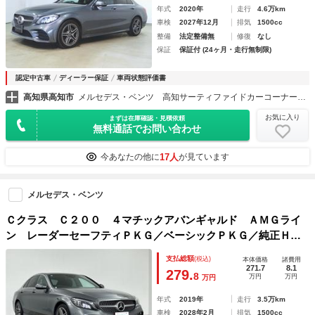
年式
2020年
走行
4.6万km
車検
2027年12月
排気
1500cc
整備
法定整備無
修復
なし
保証
保証付 (24ヶ月・走行無制限)
認定中古車
ディーラー保証
車両状態評価書
高知県高知市
メルセデス・ベンツ 高知サーティファイドカーコーナー （株）ヤナセ
お気に入り
まずは在庫確認・見積依頼
無料通話でお問い合わせ
17人
今あなたの他に
が見ています
メルセデス・ベンツ
Ｃクラス Ｃ２００ ４マチックアバンギャルド ＡＭＧライ
ン レーダーセーフティＰＫＧ／ベーシックＰＫＧ／純正ＨＤ
Ｄ１０．２５インチナビ／ＡｐｐｌｅＣａｒＰｌａｙ／Ａｎｄ
支払総額
(税込)
本体価格
諸費用
ｒｏｉｄＡｕｔｏ／バックカメラ／黒レザーシート／前席パワ
271.7
8.1
279.
8
万円
万円
万円
ーシート／前席シートヒーター
年式
2019年
走行
3.5万km
車検
2028年2月
排気
1500cc