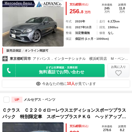
ト シートヒーター パワーシート パドルシフト ＬＥＤ
支払総額
(税込)
本体価格
諸費用
ＤＳＲＣ Ｂｌｕｅｔｏｏｔｈ ＨＵＤ 電動リアゲート キ
245
11.8
256.
8
万円
万円
万円
ーレスＧＯ 禁煙車 １８ＡＷ
年式
2020年
走行
6.2万km
車検
2027年10月
排気
1500cc
整備
法定整備無
修復
なし
保証
保証付 (1ヶ月・1000km)
販売店保証
オンライン商談可
東京都町田市
アドバンス．インターナショナル 横浜町田店 Ｍ・ベンツ専門店
お気に入り
まずは在庫確認・見積依頼
無料通話でお問い合わせ
10人
今あなたの他に
が見ています
メルセデス・ベンツ
UP
Ｃクラス Ｃ２２０ｄローレウスエディションスポーツプラス
パック 特別限定車 スポーツプラスＰＫＧ ヘッドアップデ
ィスプレイ Ｂｕｒｍｅｓｔｅｒ アンビエントライト レザ
支払総額
(税込)
本体価格
諸費用
ーシート パワーシート シートヒーター／シートエアコン
278.6
8.2