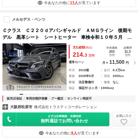
13人
今あなたの他に
が見ています
メルセデス・ベンツ
Ｃクラス Ｃ２２０ｄアバンギャルド ＡＭＧライン 後期モ
デル 黒革シート シートヒーター 車検令和１０年５月 シ
ートヒーター レーダーセーフティパッケージ パワーシート
支払総額
(税込)
本体価格
諸費用
203
11.3
214.
3
万円
万円
万円
11,500
通常ローン
月々
円
年式
2018後
走行
8.2万km
車検
2028年5月
排気
2000cc
整備
法定整備付
修復
なし
保証
保証付 (1ヶ月・1000km)
販売店保証
車両状態評価書
グー鑑定
オンライン商談可
大阪府松原市
株式会社トラスティコーポレーション
お気に入り
まずは在庫確認・見積依頼
無料通話でお問い合わせ
8人
今あなたの他に
が見ています