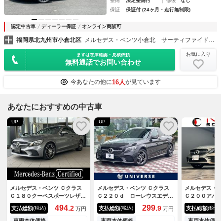
整備
法定整備付
修復
なし
保証
保証付 (24ヶ月・走行無制限)
認定中古車
ディーラー保証
オンライン商談可
福岡県北九州市小倉北区
メルセデス・ベンツ小倉北 サーティファイドカーセンター （株）シュテルン福岡
お気に入り
まずは在庫確認・見積依頼
無料通話でお問い合わせ
16人
今あなたの他に
が見ています
あなたにおすすめの中古車
UP
UP
メルセデス・ベンツ Ｃクラス
メルセデス・ベンツ Ｃクラス
メルセデス・ベ
Ｃ１８０クーペスポーツレザー
Ｃ２２０ｄ ローレウスエディ
Ｃ２００アバ
エクスクルシブパッケージ 認
ション スポーツプラスＰＫ
Ｇライン レ
494.
299.
2
9
支払総額
支払総額
支払総額
(税込)
(税込)
(税込)
万円
万円
定中古車 レーダーセーフティ
Ｇ 純正ナビ ３６０度カメ
パッケージ 
ＰＫＧ レザーエクスクルーシ
ラ Ａｐｐｌｅｃａｒｐｌａ
純正ナビ バ
車両本体価格
車両本体価格
車両本体価格