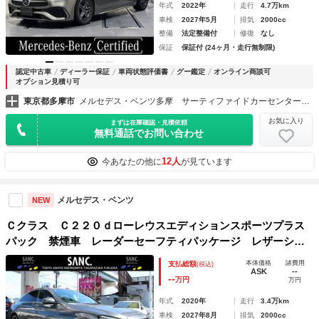
年式
2022年
走行
4.7万km
車検
2027年5月
排気
2000cc
整備
法定整備付
修復
なし
保証
保証付 (24ヶ月・走行無制限)
認定中古車
ディーラー保証
車両状態評価書
グー鑑定
オンライン商談可
オプション見積り可
東京都多摩市
メルセデス・ベンツ多摩 サーティファイドカーセンター （株）シュテルン世田谷
お気に入り
まずは在庫確認・見積依頼
無料通話でお問い合わせ
12人
今あなたの他に
が見ています
メルセデス・ベンツ
NEW
Ｃクラス Ｃ２２０ｄローレウスエディションスポーツプラス
パック 禁煙車 レーダーセーフティパッケージ レザーシー
ト パワー＆シートヒーター エアボディコントロール １９
本体価格
諸費用
支払総額
(税込)
インチアルミホイール 純正ナビゲーション ＴＶ カープレ
ASK
--
--
万円
万円
イ・アンドロイドオート バックカメラ
年式
2020年
走行
3.4万km
車検
2027年8月
排気
2000cc