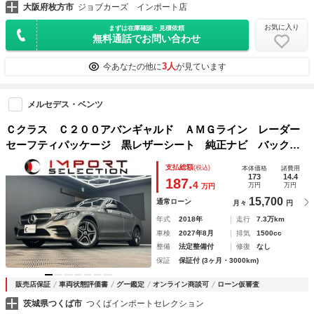
大阪府枚方市
ジョブカーズ インポート店
お気に入り
まずは在庫確認・見積依頼
無料通話でお問い合わせ
3人
今あなたの他に
が見ています
メルセデス・ベンツ
Ｃクラス Ｃ２００アバンギャルド ＡＭＧライン レーダー
セーフティパッケージ 黒レザーシート 純正ナビ バックガ
イドモニター フルセグＴＶ アンビエントライト ドライブ
支払総額
(税込)
本体価格
諸費用
レコーダー ＥＴＣ２．０ パワーシート シートヒーター
173
14.4
187.
4
万円
万円
万円
ＬＥＤヘッドライト
15,700
通常ローン
月々
円
年式
2018年
走行
7.3万km
車検
2027年8月
排気
1500cc
整備
法定整備付
修復
なし
保証
保証付 (3ヶ月・3000km)
販売店保証
車両状態評価書
グー鑑定
オンライン商談可
ローン仮審査
茨城県つくば市
つくばインポートセレクション