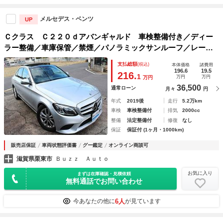
メルセデス・ベンツ
UP
Ｃクラス Ｃ２２０ｄアバンギャルド 車検整備付き／ディー
ラー整備／車庫保管／禁煙／パノラミックサンルーフ／レーダ
ーセーフティーＰ／前席メモリー付パワーシート＆ヒーター／
支払総額
(税込)
本体価格
諸費用
前車追従クルコン＋ハンドルアシスト機能付き
196.6
19.5
216.
1
万円
万円
万円
36,500
通常ローン
月々
円
年式
2019後
走行
5.2万km
車検
車検整備付
排気
2000cc
整備
法定整備付
修復
なし
保証
保証付 (1ヶ月・1000km)
販売店保証
車両状態評価書
グー鑑定
オンライン商談可
滋賀県栗東市
Ｂｕｚｚ Ａｕｔｏ
お気に入り
まずは在庫確認・見積依頼
無料通話でお問い合わせ
6人
今あなたの他に
が見ています