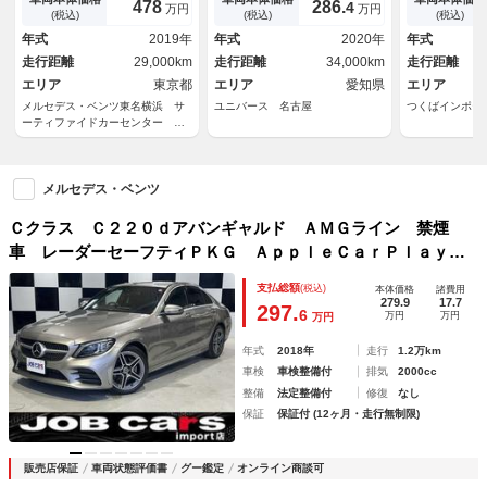
478
286.
4
万円
万円
ブＰＫＧ パノラマ 前席パワ
ｙ メモリ付きパワーシート
ー フルセグ
(税込)
(税込)
(税込)
ーシート シートヒーター 本
シートヒーター 黒革シート
トライト ド
年式
2019年
年式
2020年
年式
革黒シート ブラックアッシュ
レーダーセーフティＰＫＧ 電
ー ＥＴＣ２
走行距離
29,000km
走行距離
34,000km
走行距離
ウッドインテリアトリム パフ
動リアゲート 禁煙車 ＥＴ
ト シートヒ
ュームアトマイザー
エリア
東京都
Ｃ キーレスゴー
エリア
愛知県
ッドライト
エリア
メルセデス・ベンツ東名横浜 サ
ユニバース 名古屋
つくばインポー
ーティファイドカーセンター
（株）シュテルン世田谷
メルセデス・ベンツ
Ｃクラス Ｃ２２０ｄアバンギャルド ＡＭＧライン 禁煙
車 レーダーセーフティＰＫＧ ＡｐｐｌｅＣａｒＰｌａｙ
純正ナビＴＶ 地デジ Ｍ付きパワーシート シートヒータ
支払総額
(税込)
本体価格
諸費用
ー バックカメラ バックガイド ＡＣＣ ブラインドスポッ
279.9
17.7
297.
6
万円
万円
万円
ト ＥＴＣ２．０ 純正１８ＡＷ
年式
2018年
走行
1.2万km
車検
車検整備付
排気
2000cc
整備
法定整備付
修復
なし
保証
保証付 (12ヶ月・走行無制限)
販売店保証
車両状態評価書
グー鑑定
オンライン商談可