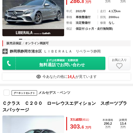
286.
8
万円
万円
万円
純正ナビ ＢＴ ＣａｒＰｌａｙ ＡＣＣ
年式
2021年
走行
4.1万km
車検
車検整備付
排気
2000cc
整備
法定整備付
修復
なし
保証
保証付 (1ヶ月・走行無制限)
販売店保証
オンライン商談可
静岡県静岡市清水区
ＬＩＢＥＲＡＬＡ リベラーラ静岡
お気に入り
まずは在庫確認・見積依頼
無料通話でお問い合わせ
14人
今あなたの他に
が見ています
メルセデス・ベンツ
グーネットセレクト
Ｃクラス Ｃ２００ ローレウスエディション スポーツプラ
スパッケージ
支払総額
(税込)
本体価格
諸費用
290.2
13.4
303.
6
万円
万円
万円