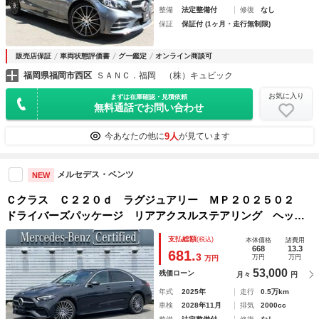
整備
法定整備付
修復
なし
保証
保証付 (1ヶ月・走行無制限)
販売店保証
車両状態評価書
グー鑑定
オンライン商談可
福岡県福岡市西区
ＳＡＮＣ．福岡 （株）キュビック
お気に入り
まずは在庫確認・見積依頼
無料通話でお問い合わせ
9人
今あなたの他に
が見ています
メルセデス・ベンツ
NEW
Ｃクラス Ｃ２２０ｄ ラグジュアリー ＭＰ２０２５０２
ドライバーズパッケージ リアアクスルステアリング ヘッド
アップディスプレイ 元デモカー メルセデスケア継承 禁煙
支払総額
(税込)
本体価格
諸費用
車 正規認定中古車 ＭＢＵＸ ３６０°カメラシステム
668
13.3
681.
3
万円
万円
万円
53,000
残価ローン
月々
円
年式
2025年
走行
0.5万km
車検
2028年11月
排気
2000cc