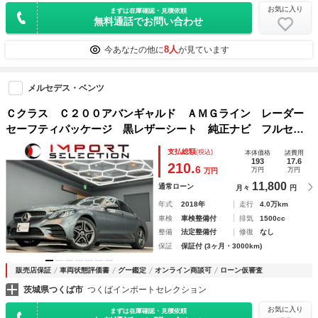
お気に入り
まずは在庫確認・見積依頼
無料通話でお問い合わせ
8人
今あなたの他に
が見ています
メルセデス・ベンツ
Ｃクラス Ｃ２００アバンギャルド ＡＭＧライン レーダー
セーフティパッケージ 黒レザーシート 純正ナビ フルセグ
ＴＶ リアビューカメラ シートヒーター ＥＴＣ２．０ パ
支払総額
(税込)
本体価格
諸費用
ドルシフト ドライブレコーダー ＬＥＤ アンビエントライ
193
17.6
210.
6
万円
万円
万円
ト 純正１８ＡＷ
11,800
通常ローン
月々
円
年式
2018年
走行
4.0万km
車検
車検整備付
排気
1500cc
整備
法定整備付
修復
なし
保証
保証付 (3ヶ月・3000km)
販売店保証
車両状態評価書
グー鑑定
オンライン商談可
ローン仮審査
茨城県つくば市
つくばインポートセレクション
お気に入り
まずは在庫確認・見積依頼