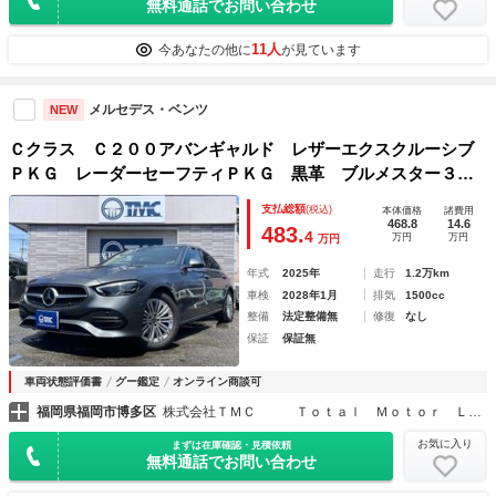
無料通話でお問い合わせ
11人
今あなたの他に
が見ています
メルセデス・ベンツ
NEW
Ｃクラス Ｃ２００アバンギャルド レザーエクスクルーシブ
ＰＫＧ レーダーセーフティＰＫＧ 黒革 ブルメスター３Ｄ
サウンド ベンチレーション シートヒーター ナビ ＴＶ
支払総額
(税込)
本体価格
諸費用
３６０° ワイヤレス充電 パーキングアシスト フットトラン
468.8
14.6
483.
4
万円
万円
万円
ク
年式
2025年
走行
1.2万km
車検
2028年1月
排気
1500cc
整備
法定整備無
修復
なし
保証
保証無
車両状態評価書
グー鑑定
オンライン商談可
福岡県福岡市博多区
株式会社ＴＭＣ Ｔｏｔａｌ Ｍｏｔｏｒ Ｌｉｆｅ Ｃｒｅａｔｅ
お気に入り
まずは在庫確認・見積依頼
無料通話でお問い合わせ