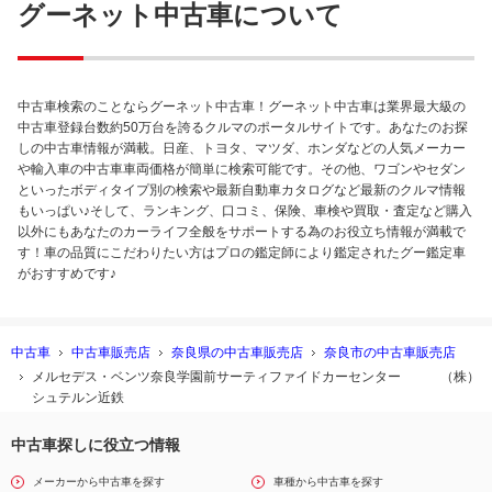
グーネット中古車について
中古車検索のことならグーネット中古車！グーネット中古車は業界最大級の
中古車登録台数約50万台を誇るクルマのポータルサイトです。あなたのお探
しの中古車情報が満載。日産、トヨタ、マツダ、ホンダなどの人気メーカー
や輸入車の中古車車両価格が簡単に検索可能です。その他、ワゴンやセダン
といったボディタイプ別の検索や最新自動車カタログなど最新のクルマ情報
もいっぱい♪そして、ランキング、口コミ、保険、車検や買取・査定など購入
以外にもあなたのカーライフ全般をサポートする為のお役立ち情報が満載で
す！車の品質にこだわりたい方はプロの鑑定師により鑑定されたグー鑑定車
がおすすめです♪
中古車
中古車販売店
奈良県の中古車販売店
奈良市の中古車販売店
メルセデス・ベンツ奈良学園前サーティファイドカーセンター （株）
シュテルン近鉄
中古車探しに役立つ情報
メーカーから中古車を探す
車種から中古車を探す