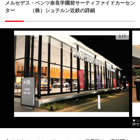
メルセデス・ベンツ奈良学園前サーティファイドカーセン
ター （株）シュテルン近鉄の詳細
1
/
7
★シ
併せ