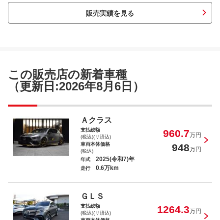
販売実績を見る
Ｍ・ベンツ Ｃ２２０ｄ ラグジュアリ
ー
この販売店の新着車種
（更新日:2026年8月6日）
メルセデスＡＭＧ ＧＴ ４３ クーペ
Ａクラス
支払総額
960.7
万円
(税込)(リ済込)
車両本体価格
948
万円
(税込)
2025(令和7)年
年式
0.6万km
走行
Ｍ・ベンツ Ｅ３００ ステーションワゴ
ン エクスクルーシブ
ＧＬＳ
支払総額
1264.3
万円
(税込)(リ済込)