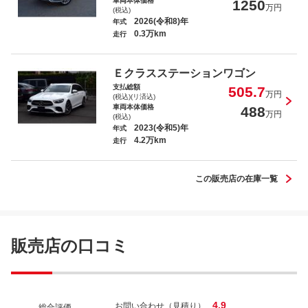
車両本体価格
1250
万円
(税込)
2026(令和8)年
年式
0.3万km
走行
Ｍ・ベンツ ＧＬＥ４５０ｄ ４マチック
クーペスポーツ コア
Ｅクラスステーションワゴン
支払総額
505.7
万円
(税込)(リ済込)
車両本体価格
488
万円
(税込)
2023(令和5)年
年式
4.2万km
Ｍ・ベンツ ＣＬＡ２００ｄ ＡＭＧライ
走行
ンパッケージ
この販売店の在庫一覧
Ｍ・ベンツ ＣＬＡ２００ｄ シューティング
販売店の口コミ
ブレークＡＭＧラインＰ
4.9
お問い合わせ（見積り）
総合評価