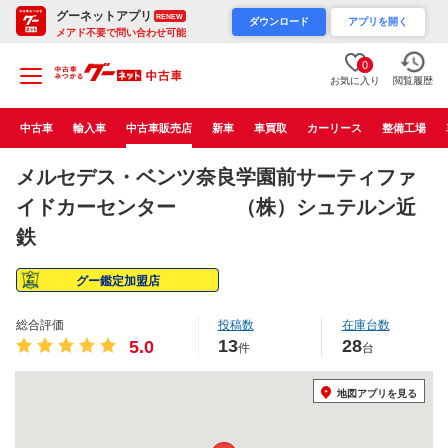
グーネットアプリ
RENEW
ダウンロード
アプリを開く
メアド不要で問い合わせ可能
0
お気に入り
閲覧履歴
中古車
輸入車
中古車販売店
新車
車買取
カーリース
整備工場
メルセデス・ベンツ奈良学園前サーティファ
イドカーセンター （株）シュテルン近
鉄
グー鑑定加盟店
総合評価
投稿数
在庫台数
13
28
5.0
件
台
地図アプリを見る