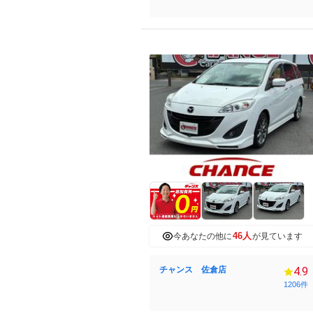
46人
今あなたの他に
が見ています
チャンス 佐倉店
4.9
1206件