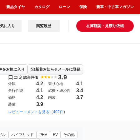
新品タイヤ
カタログ
ローン
保険
新車・中古車マガジン
気に入り
閲覧履歴
在庫確認・見積り依頼
件をお気に入り
新着お知らせメールに登録
3.9
口コミ
総合評価
4.2
4.1
外観
乗り心地
4.1
3.4
走行性能
燃費・経済性
4.2
3.7
価格
内装
3.9
装備
010年7月~2018年3月（226）
レビューコメントを見る
（
402件
）
ゼル
ハイブリッド
PHV
EV
その他