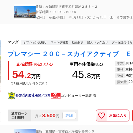
住所：愛知県稲沢市平和町鷲尾２８７－２
営業時間：10：00～19：00
定休日：毎週火曜日 ※8月11日（火）から15日（土）まで夏季休
マツダ
オプション見積り
ローン仮審査
動画付き
購入パックあり
グー保証付けら
201
年式
支払総額
車両本体価格
(税込)(リ済込)
(税込)
車検
車検
54.
45.
2
8
法定
万円
万円
整備
20
排気量
（諸費用8.4万円を含む）
4
4
コンピューター診断済
外装
内装
機関／正常
通常ローン
3,500
お気に入り
詳細
月々
円
ご利用時
住所：愛知県一宮市西大海道字郷前６６