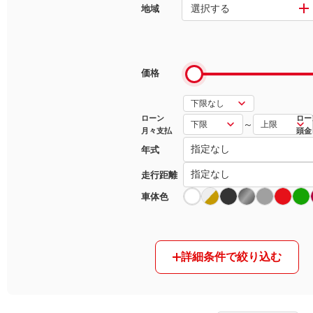
選択する
地域
マガジン
車カタログ
価格
自動車ローン
ローン
ロー
～
月々支払
頭金
保険
年式
レビュー
走行距離
車体色
価格相場
教習所
詳細条件で絞り込む
用語集