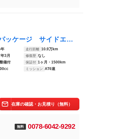
プレマシー ２０Ｓ－スカイアクティブ Ｌパッケージ サイドエアバック ＥＴＣ１．０ 純正アルミホイール スマートキー クルーズコントロール 電動格納ミラー ＨＩＤ オートライト ＳＤナビ フルセグ ＣＤ ＤＶＤ Ｂｌｕｅｔｏｏｔｈ接続 バックカメラ
6年
10.9万km
走行距離
7年3月
なし
修復歴
整備付
1ヶ月・1500km
保証付
00cc
AT6速
ミッション
在庫の確認・お見積り（無料）
0078-6042-9292
無料