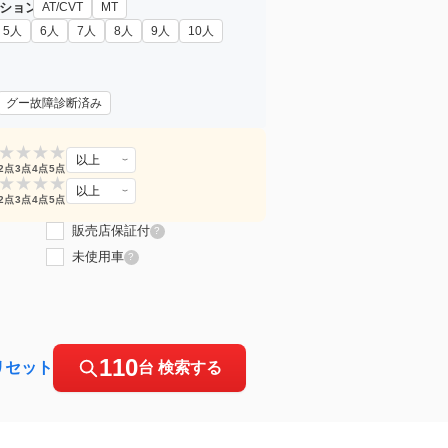
ション
AT/CVT
MT
5人
6人
7人
8人
9人
10人
グー故障診断済み
★
★
★
★
以上
2点
3点
4点
5点
★
★
★
★
以上
2点
3点
4点
5点
販売店保証付
?
未使用車
?
110
リセット
台 検索する