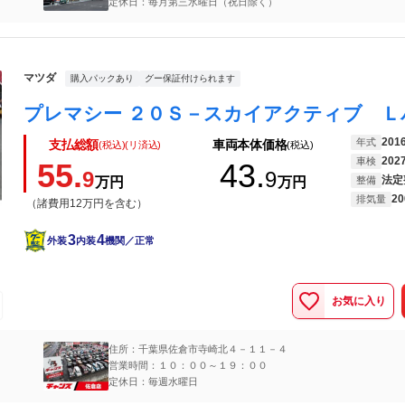
定休日：毎月第三水曜日（祝日除く）
マツダ
購入パックあり
グー保証付けられます
201
年式
支払総額
車両本体価格
(税込)(リ済込)
(税込)
202
車検
55.
43.
9
9
法定
万円
万円
整備
20
排気量
（諸費用12万円を含む）
3
4
外装
内装
機関／正常
お気に入り
住所：千葉県佐倉市寺崎北４－１１－４
営業時間：１０：００～１９：００
定休日：毎週水曜日