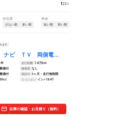
›
1
2
3
排気量
車検
少ない順
多い順
短い順
長い順
れます
プレマシー ２０Ｅ ＥＴＣ バックカメラ ナビ ＴＶ 両側電動スライドドア スマートキー アイドリングストップ 電動格納ミラー 後席モニター ３列シート フルフラット ウォークスルー ＡＴ アルミホイール ＣＤ
1年
7.8万km
走行距離
整備付
なし
修復歴
整備付
3ヶ月・走行無制限
保証付
00cc
インパネAT
ミッション
在庫の確認・お見積り（無料）