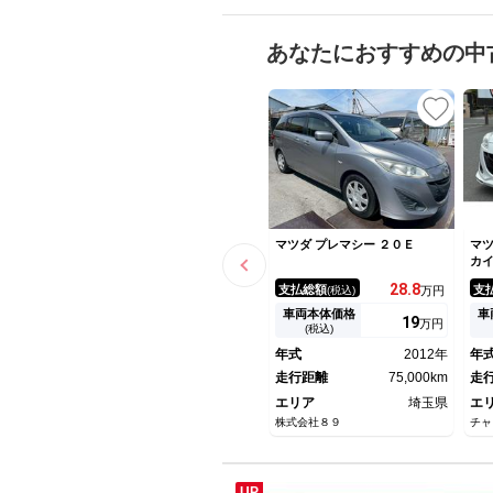
あなたにおすすめの中
マツダ プレマシー ２０Ｅ
マツ
カ
ジ
28.
8
支払総額
支
(税込)
万円
１
ス
車両本体価格
車
19
万円
ロ
(税込)
Ｄ
年式
2012年
年
フ
走行距離
75,000km
ｕ
走
メ
エリア
埼玉県
エ
株式会社８９
チャ
UP