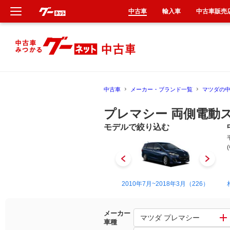
中古車
輸入車
中古車販売
新車
中古車
中古車
メーカー・ブランド一覧
マツダの
輸入車
プレマシー 両側電動
クルマ買取
モデルで絞り込む
カーリース
タイヤ交換
1999年4月~2005年2月（1）
2010年7月~2018年3月（226）
整備工場
メーカー
マツダ プレマシー
車種
車検