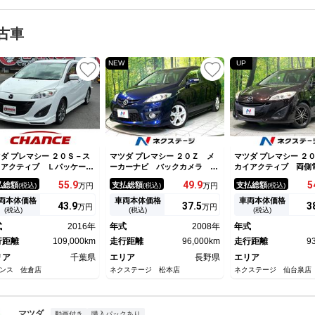
古車
NEW
UP
ダ プレマシー ２０Ｓ－ス
マツダ プレマシー ２０Ｚ メ
マツダ プレマシー ２
イアクティブ Ｌパッケー
ーカーナビ バックカメラ 両
カイアクティブ 両側
 サイドエアバック ＥＴＣ
側電動スライド ドライブレコ
ア ＳＤナビ バッ
55.
9
49.
9
5
払総額
支払総額
支払総額
(税込)
万円
(税込)
万円
(税込)
．０ 純正アルミホイール
ーダー フロントフォグ オー
禁煙車 ドラレコ Ｈ
マートキー クルーズコント
トライト オートエアコン ス
ド ビルトインＥＴＣ
両本体価格
車両本体価格
車両本体価格
43.
9
37.
5
3
万円
万円
ール 電動格納ミラー ＨＩ
マートキー 電動格納ミラー
エアコン Ｂｌｕｅｔ
(税込)
(税込)
(税込)
 オートライト ＳＤナビ
純正１７インチアルミホイール
ｈ ＣＤ ＤＶＤ再生
式
2016年
年式
2008年
年式
ルセグ ＣＤ ＤＶＤ Ｂｌ
グ ステアリングリモ
ｅｔｏｏｔｈ接続 バックカ
行距離
109,000km
走行距離
96,000km
ーレスエントリー
走行距離
9
ラ
リア
千葉県
エリア
長野県
エリア
ンス 佐倉店
ネクステージ 松本店
ネクステージ 仙台泉店
マツダ
動画付き
購入パックあり