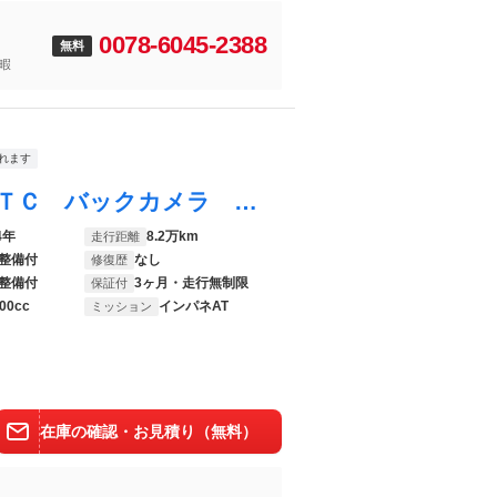
0078-6045-2388
無料
暇
れます
プレマシー ２０Ｃ－スカイアクティブ ＥＴＣ バックカメラ ナビ ＴＶ 両側電動スライドドア オートライト スマートキー 電動格納ミラー ３列シート ＡＴ ＣＤ Ｂｌｕｅｔｏｏｔｈ 盗難防止システム 衝突安全ボディ ＡＢＳ ＥＳＣ
4年
8.2万km
走行距離
整備付
なし
修復歴
整備付
3ヶ月・走行無制限
保証付
00cc
インパネAT
ミッション
在庫の確認・お見積り（無料）