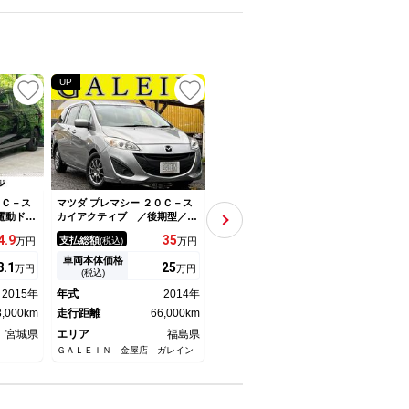
UP
NEW
０Ｃ－ス
マツダ プレマシー ２０Ｃ－ス
マツダ プレマシー ２０Ｓ ワ
マツダ
電動ド
カイアクティブ ／後期型／ナ
ンオーナー買取車／社外ナビ／
カイ
クカメラ
ビ／Ｂカメラ／ＴＶ／Ｂｌｕｅ
左側パワースライドドア／バッ
ルパ
4.
9
35
24.
9
支払総額
支払総額
支払
万円
(税込)
万円
(税込)
万円
ＩＤヘッ
ｔｏｏｔｈオーディオ／片側電
クカメラ／ＴＶ／純正アルミホ
ー 
 オート
動／禁煙車／ＤＶＤ再生／ＥＴ
イール１６インチ／オートエア
ルー
車両本体価格
車両本体価格
車両
8.
1
25
14.
9
万円
万円
万円
ｏｏｔ
Ｃ／タイミングチェーン／オー
コン／ＥＴＣ／オートライト／
メラ
(税込)
(税込)
 フルセ
トエアコン／キーレスエントリ
シガーソケット／電動格納ミラ
ｔｈ
2015年
年式
2014年
年式
2010年
年式
コン キ
ー／ＭＴモード／社外１５ＡＷ
ー／オートクルーズ
正１
3,000km
走行距離
66,000km
走行距離
118,000km
走行
宮城県
エリア
福島県
エリア
埼玉県
エリ
ＧＡＬＥＩＮ 金屋店 ガレイン
タウロスジャパン埼玉店
ネクス