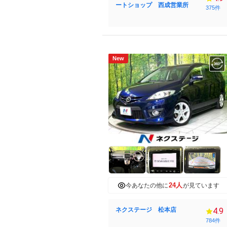
ートショップ 西成営業所
375件
New
24人
今あなたの他に
が見ています
ネクステージ 松本店
4.9
784件