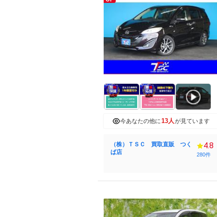
13人
今あなたの他に
が見ています
（株）ＴＳＣ 買取直販 つく
4.8
ば店
280件