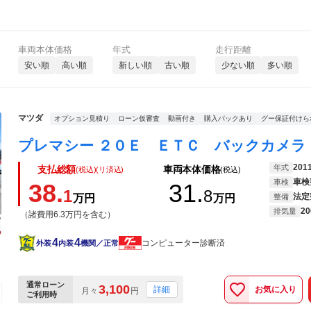
車両本体価格
年式
走行距離
安い順
高い順
新しい順
古い順
少ない順
多い順
マツダ
オプション見積り
ローン仮審査
動画付き
購入パックあり
グー保証付けら
201
年式
支払総額
車両本体価格
(税込)(リ済込)
(税込)
車検
車検
38.
31.
1
8
法定
万円
万円
整備
20
排気量
（諸費用6.3万円を含む）
4
4
コンピューター診断済
外装
内装
機関／正常
通常ローン
3,100
お気に入り
詳細
月々
円
ご利用時