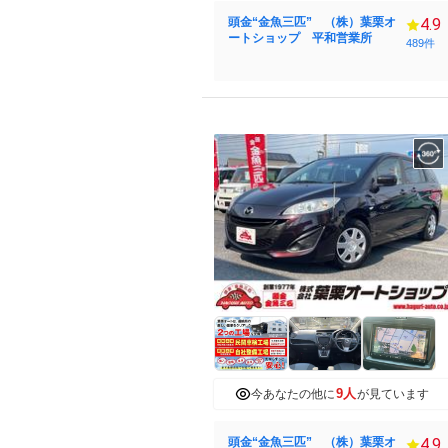
頭金“金魚三匹” （株）葉栗オ
4.9
ートショップ 平和営業所
489件
9人
今あなたの他に
が見ています
頭金“金魚三匹” （株）葉栗オ
4.9