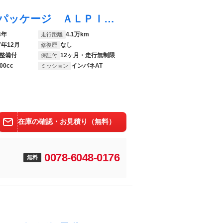
プレマシー ２０Ｓ－スカイアクティブ Ｌパッケージ ＡＬＰＩＮＥ後席モニター／禁煙車／バックカメラ／ハーフレザーシート／フルセグＴＶ／ＣＤ／ＤＶＤ／ＵＳＢ端子／両側電動スライドドア／ＨＩＤヘッドライト／オートライト／Ｂｌｕｅｔｏｏｔｈ接続／キーレス
4年
4.1万km
走行距離
7年12月
なし
修復歴
整備付
12ヶ月・走行無制限
保証付
00cc
インパネAT
ミッション
在庫の確認・お見積り（無料）
0078-6048-0176
無料