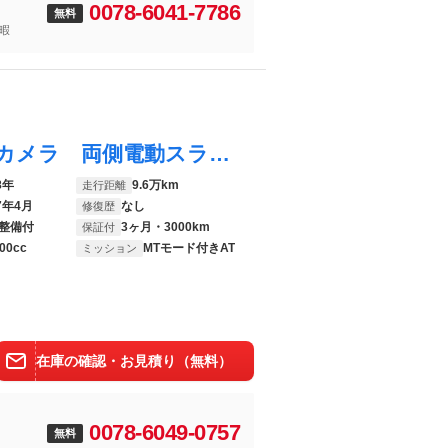
0078-6041-7786
無料
暇
プレマシー ２０Ｚ メーカーナビ バックカメラ 両側電動スライド ドライブレコーダー フロントフォグ オートライト オートエアコン スマートキー 電動格納ミラー 純正１７インチアルミホイール
8年
9.6万km
走行距離
7年4月
なし
修復歴
整備付
3ヶ月・3000km
保証付
00cc
MTモード付きAT
ミッション
在庫の確認・お見積り（無料）
0078-6049-0757
無料