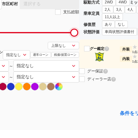
駆動方式
ミッ
2WD
4WD
選択する
市区町村
2人
3人
4人
支払総額
乗車定員
11人以上
修復歴
あり
なし
状態評価
車両状態評価書付
★
グー鑑定
?
外装
ン
1点
通常ローン
残価/据置ローン
★
内装
1点
～
グー保証
?
～
ディーラー店
?
条件を