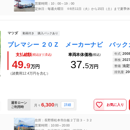
営業時間：10：00～19：00
定休日：毎週火曜日 ※8月11日（火）から15日（土）まで夏季休
マツダ
動画付き
購入パックあり
200
年式
支払総額
車両本体価格
(税込)(リ済込)
(税込)
202
車検
49.
37.
9
5
法定
万円
万円
整備
20
排気量
（諸費用12.4万円を含む）
通常ローン
6,300
お気に入り
詳細
月々
円
ご利用時
住所：長野県松本市白板２丁目３－３２
営業時間：10:00～20:00