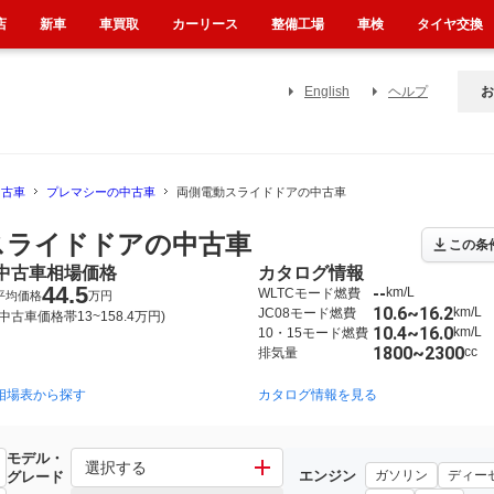
店
新車
車買取
カーリース
整備工場
車検
タイヤ交換
English
ヘルプ
お
中古車
プレマシーの中古車
両側電動スライドドアの中古車
スライドドアの中古車
この条
中古車相場価格
カタログ情報
44.5
--
km/L
WLTCモード燃費
平均価格
万円
10.6~16.2
km/L
JC08モード燃費
(中古車価格帯13~158.4万円)
10.4~16.0
km/L
10・15モード燃費
1800~2300
cc
排気量
相場表から探す
2005年2月~2010年7月（20）
1999年4月~2005年2月（1）
カタログ情報を見る
2
モデル・
選択する
エンジン
ガソリン
ディー
グレード