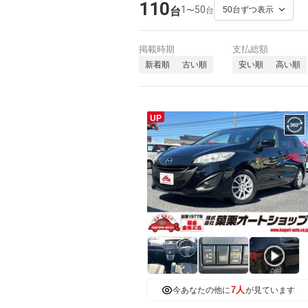
110
1
50
〜
台
台
掲載時期
支払総額
新着順
古い順
安い順
高い順
UP
7人
今あなたの他に
が見ています