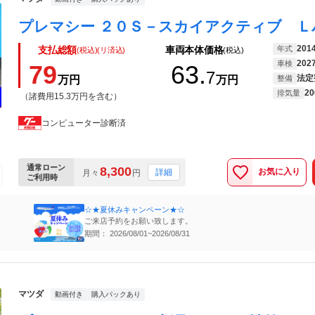
201
年式
支払総額
車両本体価格
(税込)(リ済込)
(税込)
202
車検
79
63.
7
法定
万円
万円
整備
20
排気量
（諸費用15.3万円を含む）
コンピューター診断済
通常ローン
8,300
お気に入り
詳細
月々
円
ご利用時
☆★夏休みキャンペーン★☆
ご来店予約をお願い致します。
期間： 2026/08/01~2026/08/31
マツダ
動画付き
購入パックあり