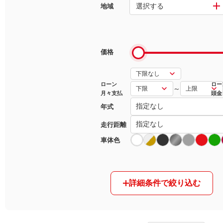
選択する
地域
マガジン
車カタログ
価格
自動車ローン
ローン
ロー
～
月々支払
頭金
保険
年式
レビュー
走行距離
車体色
価格相場
教習所
詳細条件で絞り込む
用語集