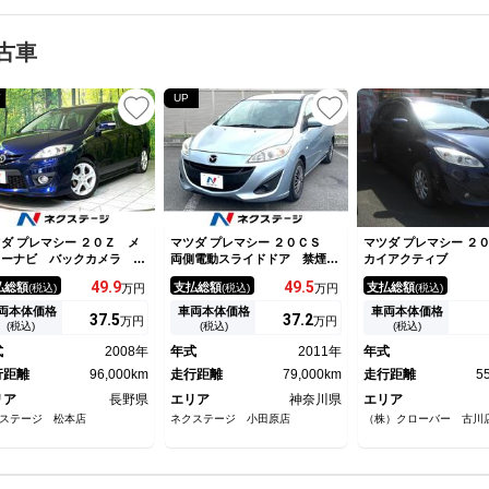
クライン 岩槻駅東口まで無料送迎有 ※少人数で営業しており
の事もありますので事前にご予約を頂けると商談もスムーズです
古車
UP
ダ プレマシー ２０Ｚ メ
マツダ プレマシー ２０ＣＳ
マツダ プレマシー ２
カーナビ バックカメラ 両
両側電動スライドドア 禁煙
カイアクティブ
電動スライド ドライブレコ
車 純正７インチナビ バック
49.
9
49.
5
払総額
支払総額
支払総額
(税込)
万円
(税込)
万円
(税込)
ダー フロントフォグ オー
カメラ ＥＴＣ Ｂｌｕｅｔｏ
ライト オートエアコン ス
ｏｔｈ ワンセグ ドライブレ
両本体価格
車両本体価格
車両本体価格
37.
5
37.
2
万円
万円
ートキー 電動格納ミラー
コーダー １５インチアルミホ
(税込)
(税込)
(税込)
正１７インチアルミホイール
イール
式
2008年
年式
2011年
年式
行距離
96,000km
走行距離
79,000km
走行距離
5
リア
長野県
エリア
神奈川県
エリア
ステージ 松本店
ネクステージ 小田原店
（株）クローバー 古川