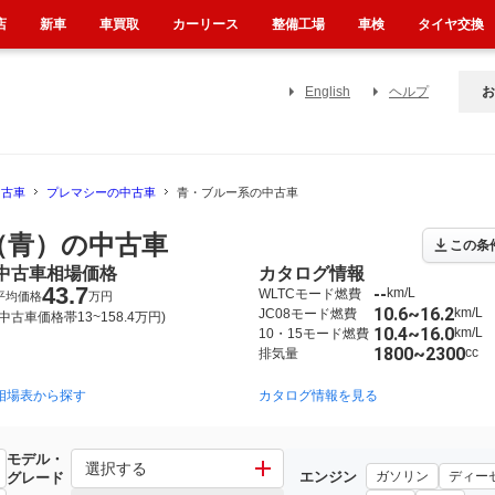
店
新車
車買取
カーリース
整備工場
車検
タイヤ交換
English
ヘルプ
お
中古車
プレマシーの中古車
青・ブルー系の中古車
（青）の中古車
この条
中古車相場価格
カタログ情報
43.7
--
km/L
WLTCモード燃費
平均価格
万円
10.6~16.2
km/L
JC08モード燃費
(中古車価格帯13~158.4万円)
10.4~16.0
km/L
10・15モード燃費
1800~2300
cc
排気量
相場表から探す
2005年2月~2010年7月（20）
1999年4月~2005年2月（1）
カタログ情報を見る
2
モデル・
選択する
エンジン
ガソリン
ディー
グレード