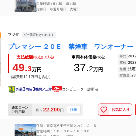
営業時間：9：30～18：30
定休日：毎週月曜日・火曜日
マツダ
グー保証付けられます
201
年式
支払総額
車両本体価格
(税込)(リ済込)
(税込)
202
車検
49.
37.
3
2
法定
万円
万円
整備
20
排気量
（諸費用12.1万円を含む）
3
3
コンピューター診断済
外装
内装
機関／正常
通常ローン
22,200
お気に入り
詳細
月々
円
ご利用時
住所：東京都八王子市堀之内２－２－５
営業時間：１０：００～１８：００