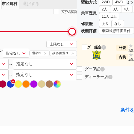
駆動方式
ミッ
2WD
4WD
選択する
市区町村
2人
3人
4人
支払総額
乗車定員
11人以上
修復歴
あり
なし
状態評価
車両状態評価書付
★
グー鑑定
?
外装
ン
1点
通常ローン
残価/据置ローン
★
内装
1点
～
グー保証
?
～
ディーラー店
?
条件