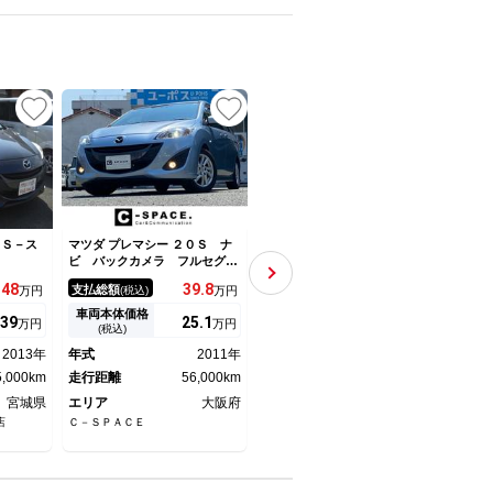
ます。不在
★
UP
０Ｓ－ス
マツダ プレマシー ２０Ｓ ナ
マツダ プレマシー ２０Ｅ 禁
マツダ
ビ バックカメラ フルセグＴ
煙車 ワンオーナー パイオニ
／７
Ｖ Ｂｌｕｅｔｏｏｔｈ パワ
アナビ サイドカーテンエアバ
ドア
48
39.
8
49.
3
支払総額
支払総額
支払
万円
(税込)
万円
(税込)
万円
ースライドドア オートライ
ッグ リアカメラ ＥＴＣ リ
ｅｔ
ト フォグライト 純正１６イ
ア左側パワースライドドア フ
ヘッ
車両本体価格
車両本体価格
車両
39
25.
1
37.
2
万円
万円
万円
ンチアルミ 電格ミラー ＥＴ
ルセグＴＶ ブルートゥース音
(税込)
(税込)
Ｃ スペアキー
楽 キーレスキー ＶＳＡ ナ
2013年
年式
2011年
年式
2012年
年式
ビＴＶ エアコン ＥＳＣ Ｐ
5,000km
走行距離
56,000km
Ｗ
走行距離
47,000km
走行
宮城県
エリア
大阪府
エリア
東京都
エリ
店
Ｃ－ＳＰＡＣＥ
ＣＡＲ ＰＬＡＴ 八王子南
トラス