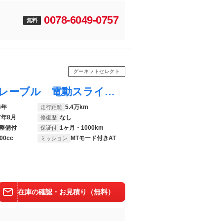
0078-6049-0757
無料
グーネットセレクト
プレマシー ２０Ｓ－スカイアクティブ セレーブル 電動スライドドア バックカメラ メモリーナビ オートクルコン ＨＩＤライト オートライト 純正アルミ 後席モニター ＢＴオーディオ フルセグＴＶ アイドリングストップ パドルシフト
4年
5.4万km
走行距離
7年8月
なし
修復歴
整備付
1ヶ月・1000km
保証付
00cc
MTモード付きAT
ミッション
在庫の確認・お見積り（無料）