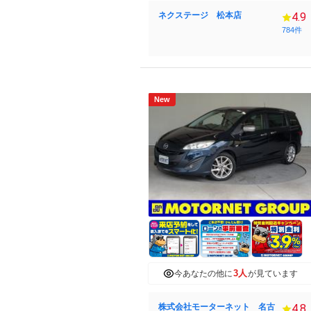
ネクステージ 松本店
4.9
784件
New
3人
今あなたの他に
が見ています
株式会社モーターネット 名古
4.8