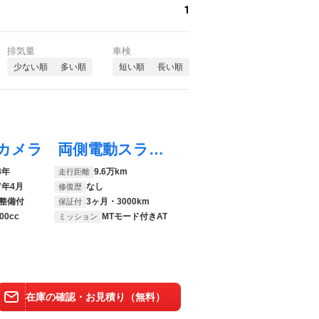
1
排気量
車検
少ない順
多い順
短い順
長い順
プレマシー ２０Ｚ メーカーナビ バックカメラ 両側電動スライド ドライブレコーダー フロントフォグ オートライト オートエアコン スマートキー 電動格納ミラー 純正１７インチアルミホイール
8年
9.6万km
走行距離
7年4月
なし
修復歴
整備付
3ヶ月・3000km
保証付
00cc
MTモード付きAT
ミッション
在庫の確認・お見積り（無料）