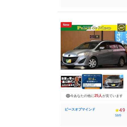
New
25人
今あなたの他に
が見ています
ピースオブマインド
4.9
58件