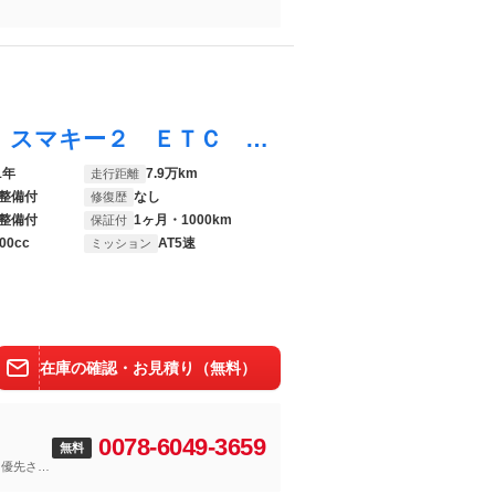
プレマシー ２０Ｅ 車検整備付き ＨＩＤ スマキー２ ＥＴＣ 両パワスラ 純ナビ 地デジフルセグ Ｂカメラ Ｂｌｕｅｔｏｏｔｈ接続 記録簿 タイチェン ステコン ＭＴモード
1年
7.9万km
走行距離
整備付
なし
修復歴
整備付
1ヶ月・1000km
保証付
00cc
AT5速
ミッション
在庫の確認・お見積り（無料）
0078-6049-3659
無料
を優先させ
ーバンパー