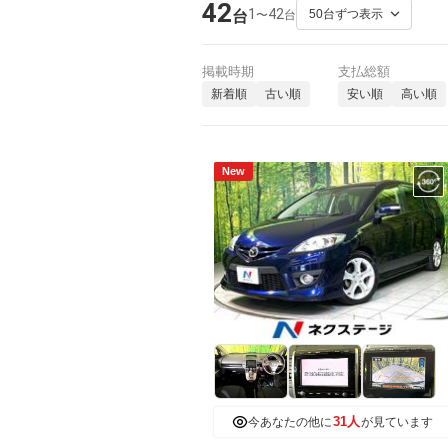
42
1
42
〜
台
台
掲載時期
支払総額
新着順
古い順
安い順
高い順
New
31人
今あなたの他に
が見ています