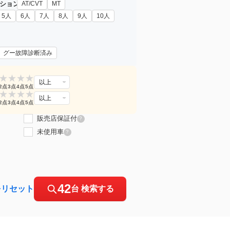
ション
AT/CVT
MT
5人
6人
7人
8人
9人
10人
グー故障診断済み
★
★
★
★
以上
2点
3点
4点
5点
★
★
★
★
以上
2点
3点
4点
5点
販売店保証付
?
未使用車
?
42
をリセット
台 検索する