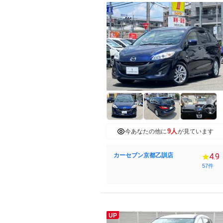
9人
今あなたの他に
が見ています
カーセブン京都乙訓店
4.9
57件
UP