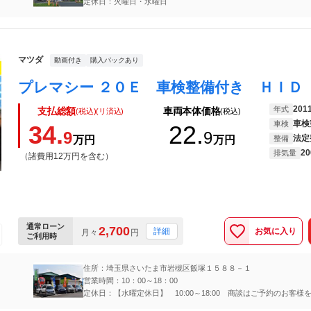
定休日：火曜日・水曜日
マツダ
動画付き
購入パックあり
201
年式
支払総額
車両本体価格
(税込)(リ済込)
(税込)
車検
車検
34.
22.
9
9
法定
万円
万円
整備
20
排気量
（諸費用12万円を含む）
通常ローン
2,700
お気に入り
詳細
月々
円
ご利用時
住所：埼玉県さいたま市岩槻区飯塚１５８８－１
営業時間：10：00～18：00
定休日：【水曜定休日】 10:00～18:00 商談はご予約のお客様
て頂きますのでご了承の程宜しくお願いいたします。 ※東武ア