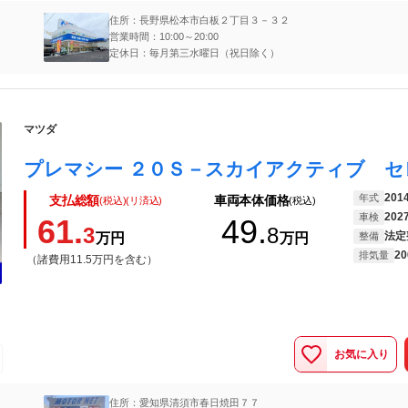
住所：長野県松本市白板２丁目３－３２
営業時間：10:00～20:00
定休日：毎月第三水曜日（祝日除く）
マツダ
201
年式
支払総額
車両本体価格
(税込)(リ済込)
(税込)
202
車検
61.
49.
3
8
法定
万円
万円
整備
20
排気量
（諸費用11.5万円を含む）
お気に入り
住所：愛知県清須市春日焼田７７