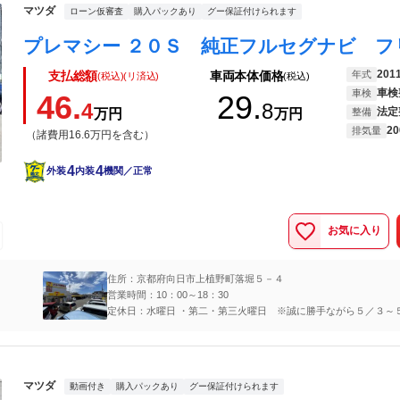
マツダ
ローン仮審査
購入パックあり
グー保証付けられます
201
年式
支払総額
車両本体価格
(税込)(リ済込)
(税込)
車検
車検
46.
29.
4
8
法定
万円
万円
整備
20
排気量
（諸費用16.6万円を含む）
4
4
外装
内装
機関／正常
お気に入り
住所：京都府向日市上植野町落堀５－４
営業時間：10：00～18：30
定休日：水曜日 ・第二・第三火曜日 ※誠に勝手ながら５／３～
でＧＷ休暇を頂いております。５／７より通常営業となります。
マツダ
動画付き
購入パックあり
グー保証付けられます