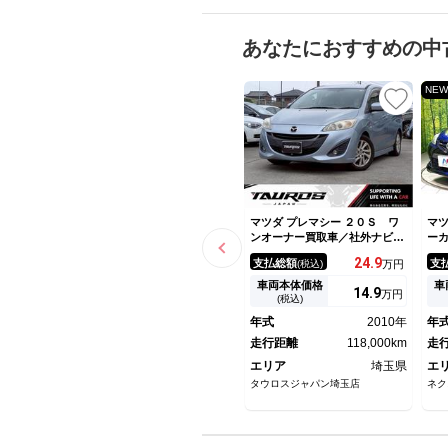
あなたにおすすめの中
NEW
マツダ プレマシー ２０Ｓ ワ
マツ
ンオーナー買取車／社外ナビ／
ー
左側パワースライドドア／バッ
側
24.
9
支払総額
支
(税込)
万円
クカメラ／ＴＶ／純正アルミホ
ー
イール１６インチ／オートエア
ト
車両本体価格
車
14.
9
万円
コン／ＥＴＣ／オートライト／
マ
(税込)
シガーソケット／電動格納ミラ
純
年式
2010年
年
ー／オートクルーズ
走行距離
118,000km
走
エリア
埼玉県
エ
タウロスジャパン埼玉店
ネク