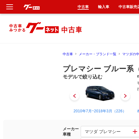
中古車
輸入車
中古車販売
新車
中古車
中古車
メーカー・ブランド一覧
マツダの
輸入車
プレマシー ブルー系
クルマ買取
モデルで絞り込む
カーリース
タイヤ交換
1999年4月~2005年2月（1）
2010年7月~2018年3月（226）
整備工場
メーカー
マツダ プレマシー
車種
車検