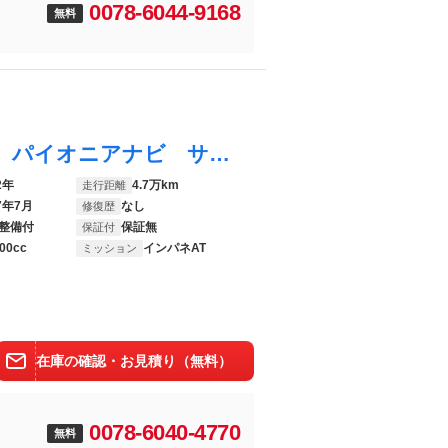
0078-6044-9168
無料
プレマシー ２０Ｅ 禁煙車 ワンオーナー パイオニアナビ サイドカーテンエアバッグ リアカメラ ＥＴＣ リア左側パワースライドドア フルセグＴＶ ブルートゥース音楽 キーレスキー ＶＳＡ ナビＴＶ エアコン ＥＳＣ ＰＷ
2年
4.7万km
走行距離
7年7月
なし
修復歴
整備付
保証無
保証付
00cc
インパネAT
ミッション
在庫の確認・お見積り（無料）
0078-6040-4770
無料