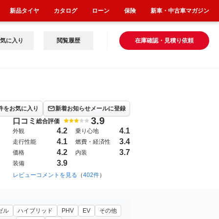
新品タイヤ
カタログ
ローン
保険
新車・中古車マガジン
気に入り
閲覧履歴
在庫確認・見積り依頼
件をお気に入り
新着お知らせメールに登録
3.9
口コミ
総合評価
4.2
4.1
外観
乗り心地
4.1
3.4
走行性能
燃費・経済性
4.2
3.7
価格
内装
3.9
装備
010年7月~2018年3月（226）
レビューコメントを見る
（
402件
）
ゼル
ハイブリッド
PHV
EV
その他