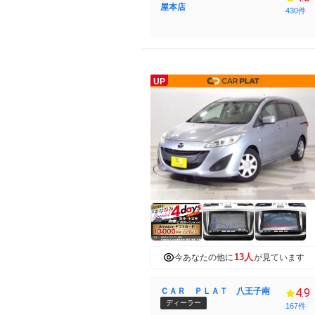
屋本店
430件
UP
13人
今あなたの他に
が見ています
ＣＡＲ ＰＬＡＴ 八王子南
4.9
ディーラー
167件