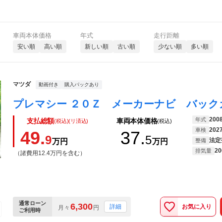
車両本体価格
年式
走行距離
安い順
高い順
新しい順
古い順
少ない順
多い順
マツダ
動画付き
購入パックあり
200
年式
支払総額
車両本体価格
(税込)(リ済込)
(税込)
202
車検
49.
37.
9
5
法定
万円
万円
整備
20
排気量
（諸費用12.4万円を含む）
通常ローン
6,300
お気に入り
詳細
月々
円
ご利用時