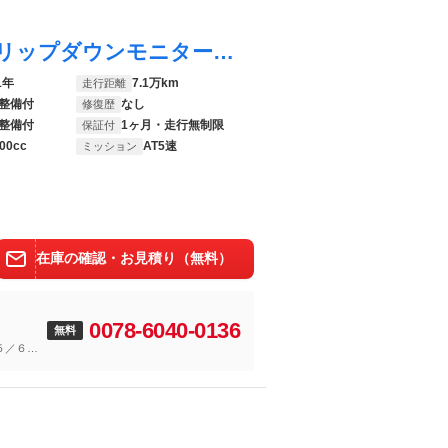
プレマシー ２０Ｓ 純正フルセグナビ フリップダウンモニター Ｂカメラ 片側パワースライドドア ユーザー買取車 禁煙車 ワンオーナー スマートキー スペアキー ３列シート ７人乗り 純正マット バイザー フォグライト
1年
7.1万km
走行距離
整備付
なし
修復歴
整備付
1ヶ月・走行無制限
保証付
00cc
AT5速
ミッション
在庫の確認・お見積り（無料）
0078-6040-0136
無料
５／６ま