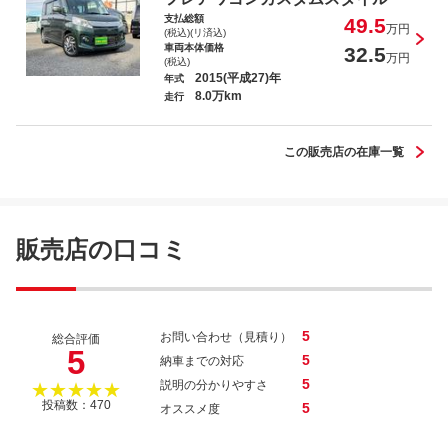
支払総額
49.5
万円
(税込)(リ済込)
車両本体価格
32.5
万円
(税込)
2015(平成27)年
年式
8.0万km
走行
セレナ ハイウェイスター Ｖセレ＋セーフ
ティ ＳＨＶ Ａセフ
この販売店の在庫一覧
販売店の口コミ
5
お問い合わせ（見積り）
総合評価
5
5
納車までの対応
5
説明の分かりやすさ
★★★★★
投稿数：470
5
オススメ度