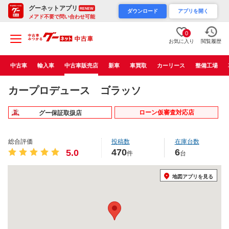
グーネットアプリ
RENEW
ダウンロード
アプリを開く
メアド不要で問い合わせ可能
0
お気に入り
閲覧履歴
中古車
輸入車
中古車販売店
新車
車買取
カーリース
整備工場
カープロデュース ゴラッソ
ローン仮審査対応店
グー保証取扱店
総合評価
投稿数
在庫台数
470
6
5.0
件
台
地図アプリを見る