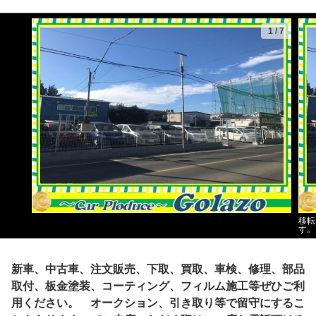
1
/
7
移転
す。
新車、中古車、注文販売、下取、買取、車検、修理、部品
取付、板金塗装、コーティング、フィルム施工等ぜひご利
用ください。 オークション、引き取り等で留守にするこ