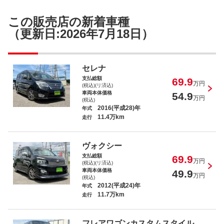
ステップワゴンスパーダ Ｚ クールスピリッ
この販売店の新着車種
ト インターナビ セレクション
（更新日:2026年7月18日）
セレナ
支払総額
69.9
スペーシアカスタム ＧＳ
万円
(税込)(リ済込)
車両本体価格
54.9
万円
(税込)
2016(平成28)年
年式
11.4万km
走行
ヴォクシー
エルグランド ２５０ハイウェイスターア
支払総額
69.9
ーバンクロム
万円
(税込)(リ済込)
車両本体価格
49.9
万円
(税込)
2012(平成24)年
年式
11.7万km
走行
エスティマ アエラス
フレアワゴンカスタムスタイル