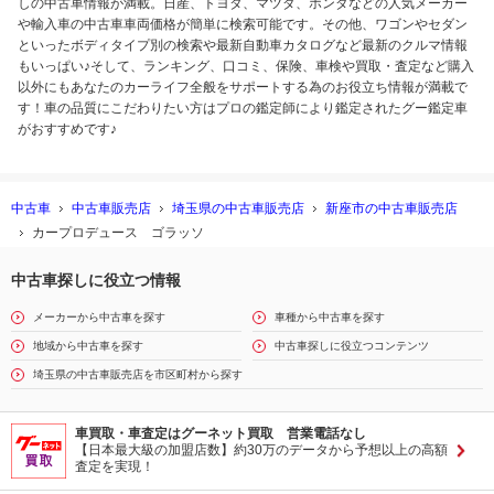
しの中古車情報が満載。日産、トヨタ、マツダ、ホンダなどの人気メーカー
や輸入車の中古車車両価格が簡単に検索可能です。その他、ワゴンやセダン
といったボディタイプ別の検索や最新自動車カタログなど最新のクルマ情報
もいっぱい♪そして、ランキング、口コミ、保険、車検や買取・査定など購入
以外にもあなたのカーライフ全般をサポートする為のお役立ち情報が満載で
す！車の品質にこだわりたい方はプロの鑑定師により鑑定されたグー鑑定車
がおすすめです♪
中古車
中古車販売店
埼玉県の中古車販売店
新座市の中古車販売店
カープロデュース ゴラッソ
中古車探しに役立つ情報
メーカーから中古車を探す
車種から中古車を探す
地域から中古車を探す
中古車探しに役立つコンテンツ
埼玉県の中古車販売店を市区町村から探す
車買取・車査定はグーネット買取 営業電話なし
【日本最大級の加盟店数】約30万のデータから予想以上の高額
査定を実現！