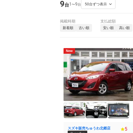
9
1
9
〜
台
台
掲載時期
支払総額
新着順
古い順
安い順
高い順
New
スズキ販売ちゅうわ北郷店
5