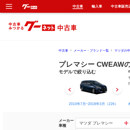
中古車
輸入車
中古車販売
新車
中古車
中古車
メーカー・ブランド一覧
マツダの
輸入車
プレマシー CWEAW
クルマ買取
モデルで絞り込む
カーリース
タイヤ交換
1999年4月~2005年2月（1）
2010年7月~2018年3月（226）
整備工場
メーカー
マツダ プレマシー
車種
車検