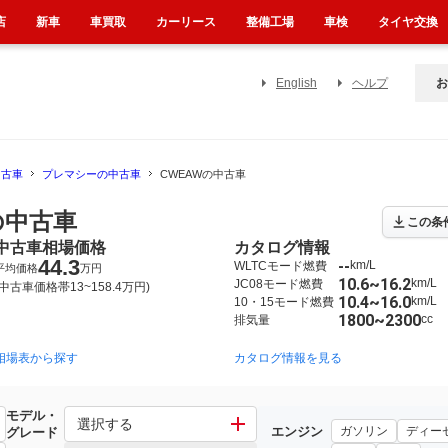
店
新車
車買取
カーリース
整備工場
車検
タイヤ交換
English
ヘルプ
お
中古車
プレマシーの中古車
CWEAWの中古車
の中古車
この条
中古車相場価格
カタログ情報
44.3
--
km/L
WLTCモード燃費
平均価格
万円
10.6~16.2
km/L
JC08モード燃費
(中古車価格帯13~158.4万円)
10.4~16.0
km/L
10・15モード燃費
1800~2300
cc
排気量
相場表から探す
2005年2月~2010年7月（20）
1999年4月~2005年2月（1）
カタログ情報を見る
2
モデル・
選択する
エンジン
ガソリン
ディー
グレード