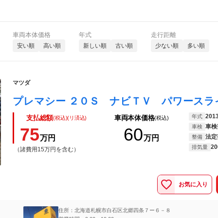
車両本体価格
年式
走行距離
安い順
高い順
新しい順
古い順
少ない順
多い順
マツダ
201
年式
支払総額
車両本体価格
(税込)(リ済込)
(税込)
車検
車検
75
60
法定
万円
万円
整備
20
排気量
（諸費用15万円を含む）
お気に入り
住所：北海道札幌市白石区北郷四条７ー６－８