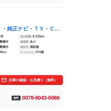
プレマシー ２０Ｓ ４ＷＤ ２年車検（付）・純正ナビ・ＴＶ・ＣＤ／ＤＶＤ／ＢＴ・Ｂカメラ・アドバンストキー・パワスラ・７人乗り・ＡＢＳ・オートエアコン・ＨＩＤ
1年
8.3万km
走行距離
整備付
あり
修復歴
整備付
保証無
保証付
00cc
AT4速
ミッション
在庫の確認・お見積り（無料）
0078-6043-0086
無料