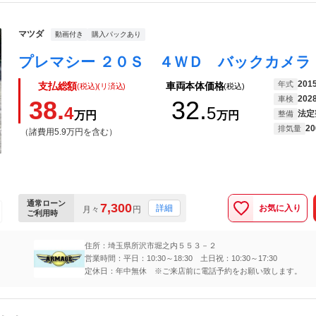
マツダ
動画付き
購入パックあり
201
年式
支払総額
車両本体価格
(税込)(リ済込)
(税込)
202
車検
38.
32.
4
5
法定
万円
万円
整備
20
排気量
（諸費用5.9万円を含む）
通常ローン
7,300
お気に入り
詳細
月々
円
ご利用時
住所：埼玉県所沢市堀之内５５３－２
営業時間：平日：10:30～18:30 土日祝：10:30～17:30
定休日：年中無休 ※ご来店前に電話予約をお願い致します。