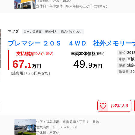
営業時間：9:00～19:00
定休日：年中無休（年末年始の三が日はお休み）
マツダ
ローン仮審査
動画付き
購入パックあり
201
年式
支払総額
車両本体価格
(税込)(リ済込)
(税込)
車検
車検
67.
49.
1
9
法定
万円
万円
整備
20
排気量
（諸費用17.2万円を含む）
お気に入り
住所：福島県郡山市御前南５丁目７１番地
営業時間：10：00～18：00
定休日：不定休