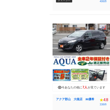
ディーラー
406件
7人
今あなたの他に
が見ています
アクア郡山 大槻店 ㈱優希
4.8
338件