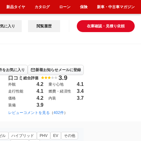
新品タイヤ
カタログ
ローン
保険
新車・中古車マガジン
気に入り
閲覧履歴
在庫確認・見積り依頼
件をお気に入り
新着お知らせメールに登録
3.9
口コミ
総合評価
4.2
4.1
外観
乗り心地
4.1
3.4
走行性能
燃費・経済性
4.2
3.7
価格
内装
3.9
装備
010年7月~2018年3月（226）
レビューコメントを見る
（
402件
）
ゼル
ハイブリッド
PHV
EV
その他