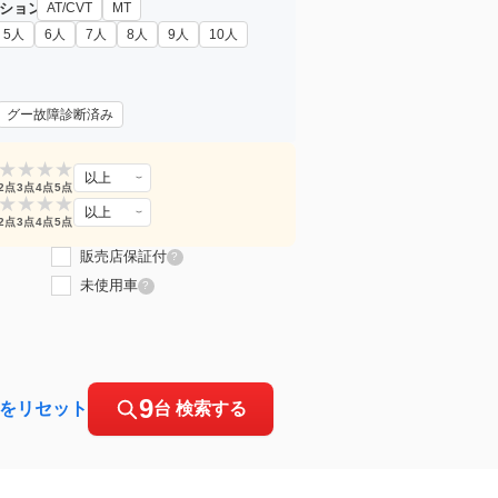
ション
AT/CVT
MT
5人
6人
7人
8人
9人
10人
グー故障診断済み
★
★
★
★
以上
2点
3点
4点
5点
★
★
★
★
以上
2点
3点
4点
5点
販売店保証付
?
未使用車
?
9
をリセット
台 検索する