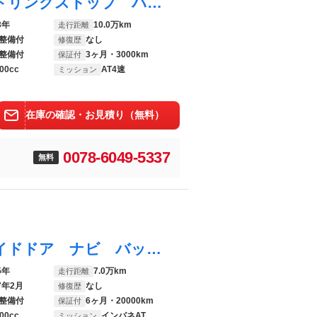
プレマシー ２０Ｓ ４ＷＤ ＥＴＣ アイドリングストップ バッグカメラ 盗難防止機能 衝突安全ボディ スマートキー 運転席エアバッグ 助手席エアバッグ ＣＤ ＤＶＤ
3年
10.0万km
走行距離
整備付
なし
修復歴
整備付
3ヶ月・3000km
保証付
00cc
AT4速
ミッション
在庫の確認・お見積り（無料）
0078-6049-5337
無料
プレマシー ２０Ｃ ４ＷＤ 両側電動スライドドア ナビ バックカメラ スマートキー ＥＴＣ アルミ
5年
7.0万km
走行距離
7年2月
なし
修復歴
整備付
6ヶ月・20000km
保証付
00cc
インパネAT
ミッション