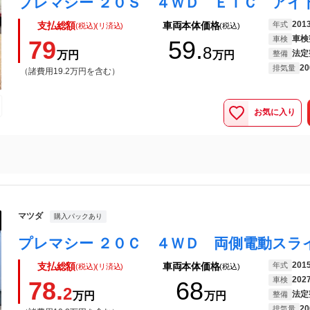
201
年式
支払総額
車両本体価格
(税込)(リ済込)
(税込)
車検
車検
79
59.
8
法定
万円
万円
整備
20
排気量
（諸費用19.2万円を含む）
お気に入り
マツダ
購入パックあり
201
年式
支払総額
車両本体価格
(税込)(リ済込)
(税込)
202
車検
78.
68
2
法定
万円
万円
整備
20
排気量