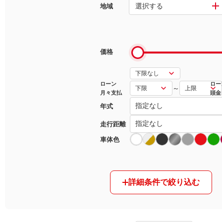
選択する
地域
マガジン
車カタログ
価格
自動車ローン
ローン
ロー
～
月々支払
頭金
保険
年式
レビュー
走行距離
車体色
価格相場
教習所
詳細条件で絞り込む
用語集