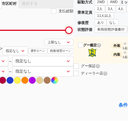
駆動方式
ミッ
2WD
4WD
選択する
市区町村
2人
3人
4人
支払総額
乗車定員
11人以上
修復歴
あり
なし
状態評価
車両状態評価書付
★
グー鑑定
?
外装
ン
1点
通常ローン
残価/据置ローン
★
内装
1点
～
グー保証
?
～
ディーラー店
?
条件