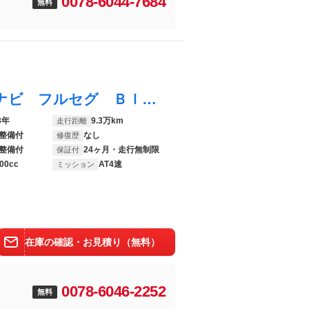
0078-6044-7684
無料
プレマシー ２０Ｓ ４ＷＤ 社外メモリーナビ フルセグ Ｂｌｕｅｔｏｏｔｈ接続 バックカメラ フリップダウンモニター スマートキー ＥＴＣ 片側電動スライドドア ＨＩＤヘッドライト オートライト ２年保証付
3年
9.3万km
走行距離
整備付
なし
修復歴
整備付
24ヶ月・走行無制限
保証付
00cc
AT4速
ミッション
在庫の確認・お見積り（無料）
0078-6046-2252
無料