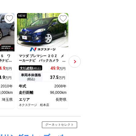
NEW
UP
UP
０Ｓ ワ
マツダ プレマシー ２０Ｚ メ
マツダ プレマシー ２０Ｓ プ
マツダ
外ナビ／
ーカーナビ バックカメラ 両
レステージスタイルＩＩ 純正
両側
ア／バッ
側電動スライド ドライブレコ
ナビ バックカメラ 禁煙車
車 
4.
9
49.
9
29.
9
支払総額
支払総額
支払
万円
(税込)
万円
(税込)
万円
アルミホ
ーダー フロントフォグ オー
両側電動スライド ハーフレザ
カメ
ートエア
トライト オートエアコン ス
ーシート ドラレコ スマート
ｏｔ
車両本体価格
車両本体価格
車両
4.
9
37.
5
17.
3
万円
万円
万円
ライト／
マートキー 電動格納ミラー
キー ＨＩＤヘッド ＥＴＣ
コー
(税込)
(税込)
格納ミラ
純正１７インチアルミホイール
純正１７インチアルミ オート
イー
2010年
年式
2008年
年式
2012年
年式
ライト オートエアコン Ｂｌ
8,000km
走行距離
96,000km
ｕｅｔｏｏｔｈ ＣＤ
走行距離
131,000km
走行
埼玉県
エリア
長野県
エリア
茨城県
エリ
ネクステージ 松本店
ネクステージ 水戸南店
ネクス
グーネットセレクト