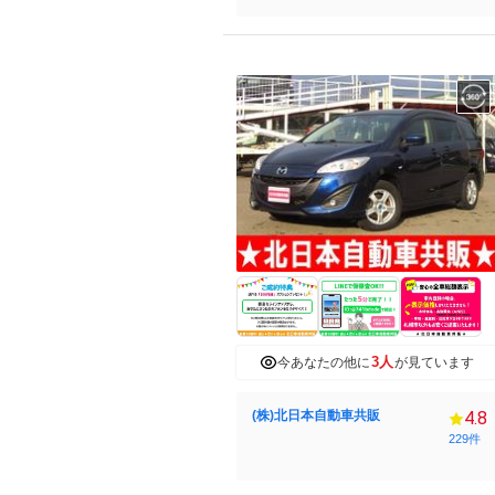
3人
今あなたの他に
が見ています
(株)北日本自動車共販
4.8
229件