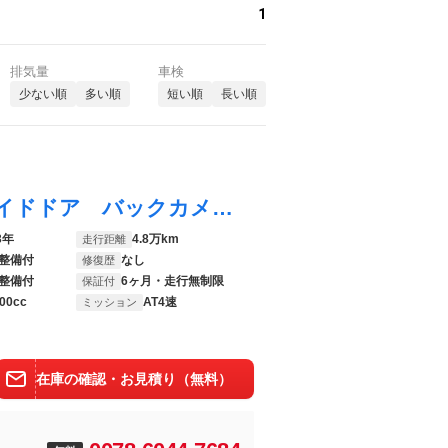
1
排気量
車検
少ない順
多い順
短い順
長い順
プレマシー ２０Ｓ ナビＴＶ パワースライドドア バックカメラ 夏冬タイヤＡＷ ＨＩＤ アドバンスドキー 革巻ステアリング Ｂｌｕｅｔｏｏｔｈ
3年
4.8万km
走行距離
整備付
なし
修復歴
整備付
6ヶ月・走行無制限
保証付
00cc
AT4速
ミッション
在庫の確認・お見積り（無料）