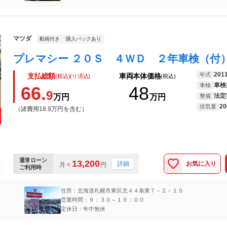
マツダ
動画付き
購入パックあり
201
年式
支払総額
車両本体価格
(税込)(リ済込)
(税込)
車検
車検
66.
48
9
法定
万円
万円
整備
20
排気量
（諸費用18.9万円を含む）
通常ローン
13,200
お気に入り
詳細
月々
円
ご利用時
住所：北海道札幌市東区北４４条東７－２－１５
営業時間：９：３０～１９：００
定休日：年中無休