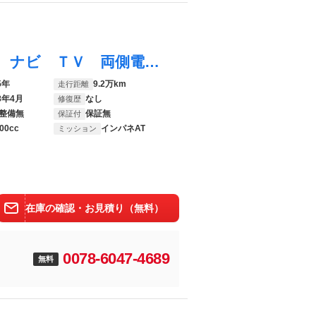
プレマシー ２０Ｓ ４ＷＤ バックカメラ ナビ ＴＶ 両側電動スライドドア オートライト ＨＩＤ スマートキー ３列シート ＡＴ アルミホイール ＣＤ Ｂｌｕｅｔｏｏｔｈ 盗難防止システム 衝突安全ボディ ＡＢＳ ＥＳＣ
5年
9.2万km
走行距離
8年4月
なし
修復歴
整備無
保証無
保証付
00cc
インパネAT
ミッション
在庫の確認・お見積り（無料）
0078-6047-4689
無料