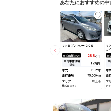
あなたにおすすめの中
マツダ プレマシー ２０Ｅ
マツ
カ
ジ
28.
8
支払総額
支
(税込)
万円
１
ス
車両本体価格
車
19
万円
ロ
(税込)
Ｄ
年式
2012年
年
フ
走行距離
75,000km
ｕ
走
メ
エリア
埼玉県
エ
株式会社８９
チャ