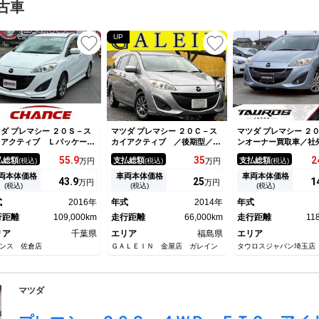
古車
UP
ダ プレマシー ２０Ｓ－ス
マツダ プレマシー ２０Ｃ－ス
マツダ プレマシー ２
イアクティブ Ｌパッケー
カイアクティブ ／後期型／ナ
ンオーナー買取車／社
 サイドエアバック ＥＴＣ
ビ／Ｂカメラ／ＴＶ／Ｂｌｕｅ
左側パワースライドド
55.
9
35
2
払総額
支払総額
支払総額
(税込)
万円
(税込)
万円
(税込)
．０ 純正アルミホイール
ｔｏｏｔｈオーディオ／片側電
クカメラ／ＴＶ／純正
マートキー クルーズコント
動／禁煙車／ＤＶＤ再生／ＥＴ
イール１６インチ／オ
両本体価格
車両本体価格
車両本体価格
43.
9
25
1
万円
万円
ール 電動格納ミラー ＨＩ
Ｃ／タイミングチェーン／オー
コン／ＥＴＣ／オート
(税込)
(税込)
(税込)
 オートライト ＳＤナビ
トエアコン／キーレスエントリ
シガーソケット／電動
式
2016年
年式
2014年
年式
ルセグ ＣＤ ＤＶＤ Ｂｌ
ー／ＭＴモード／社外１５ＡＷ
ー／オートクルーズ
ｅｔｏｏｔｈ接続 バックカ
行距離
109,000km
走行距離
66,000km
走行距離
11
ラ
リア
千葉県
エリア
福島県
エリア
ンス 佐倉店
ＧＡＬＥＩＮ 金屋店 ガレイン
タウロスジャパン埼玉店
マツダ