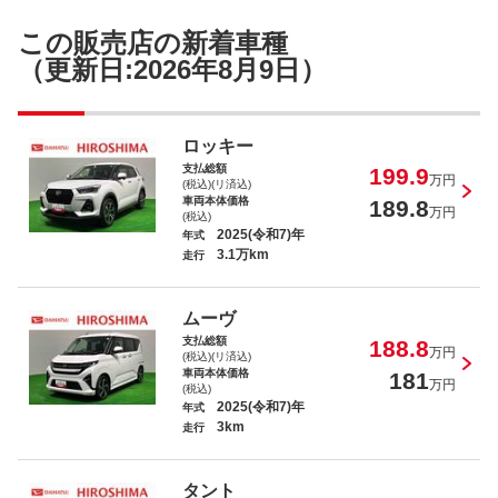
この販売店の新着車種
（更新日:2026年8月9日）
ロッキー
支払総額
199.9
万円
(税込)(リ済込)
車両本体価格
189.8
万円
(税込)
2025(令和7)年
年式
3.1万km
走行
ムーヴ
支払総額
188.8
万円
(税込)(リ済込)
車両本体価格
181
万円
(税込)
2025(令和7)年
年式
3km
走行
タント