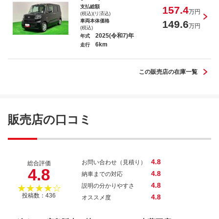
支払総額
157.4
万円
(税込)(リ済込)
車両本体価格
149.6
万円
(税込)
2025(令和7)年
年式
6km
走行
この販売店の在庫一覧
販売店の口コミ
4.8
お問い合わせ（見積り）
総合評価
4.8
4.8
納車までの対応
4.8
説明の分かりやすさ
★★★★☆
投稿数：436
4.8
オススメ度