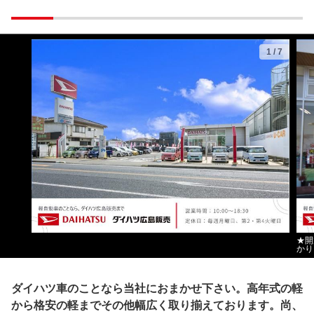
1
/
7
★開
かり
ダイハツ車のことなら当社におまかせ下さい。高年式の軽
から格安の軽までその他幅広く取り揃えております。尚、