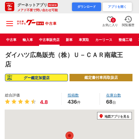
グーネットアプリ
RENEW
ダウンロード
アプリを開く
メアド不要で問い合わせ可能
0
お気に入り
閲覧履歴
中古車
輸入車
中古車販売店
新車
車買取
カーリース
整備工場
ダイハツ広島販売（株）Ｕ－ＣＡＲ南蔵王
店
鑑定書付車両取扱店
グー鑑定加盟店
総合評価
投稿数
在庫台数
436
68
4.8
件
台
地図アプリを見る