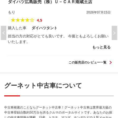
ダイハツ広島販売（株）Ｕ－ＣＡＲ南蔵王店
もり
2026年07月15日
★★★★☆
4.5
購入した車
ダイハツタント
担当の方の対応がとても良いです。 今後ともよろしくお願い
いたします。
もっと見る
この販売店のレビュー一覧
グーネット中古車について
中古車検索のことならグーネット中古車！グーネット中古車は業界最大級の
中古車登録台数約50万台を誇るクルマのポータルサイトです。あなたのお探
しの中古車情報が満載。日産、トヨタ、マツダ、ホンダなどの人気メーカー