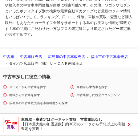
や輸入車の中古車車両価格が簡単に検索可能です。その他、ワゴンやセダン
といったボディタイプ別の検索や最新自動車カタログなど最新のクルマ情報
もいっぱい♪そして、ランキング、口コミ、保険、車検や買取・査定など購入
以外にもあなたのカーライフ全般をサポートする為のお役立ち情報が満載で
す！車の品質にこだわりたい方はプロの鑑定師により鑑定されたグー鑑定車
がおすすめです♪
中古車
中古車販売店
広島県の中古車販売店
福山市の中古車販売店
ダイハツ広島販売（株）Ｕ－ＣＡＲ南蔵王店
中古車探しに役立つ情報
メーカーから中古車を探す
車種から中古車を探す
地域から中古車を探す
中古車探しに役立つコンテンツ
広島県の中古車販売店を市区町村から探す
車買取・車査定はグーネット買取 営業電話なし
【日本最大級の加盟店数】約30万のデータから予想以上の高額
査定を実現！