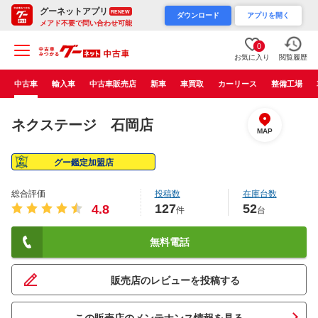
グーネットアプリ
RENEW
ダウンロード
アプリを開く
メアド不要で問い合わせ可能
0
お気に入り
閲覧履歴
中古車
輸入車
中古車販売店
新車
車買取
カーリース
整備工場
ネクステージ 石岡店
MAP
グー鑑定加盟店
総合評価
投稿数
在庫台数
127
52
4.8
件
台
無料電話
販売店のレビューを投稿する