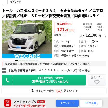
ダイハツ
トール カスタムＧターボＳＡ２ ★★★新品タイヤ／エアロ
／保証書／純正 ＳＤナビ／衝突安全装置／両側電動スライド
ドア／車線逸脱防止支援システム／ドライブレコーダー 社外
支払総額
(税込)
本体価格
諸費用
／ヘッドランプ ＬＥＤ／Ｂｌｕｅｔｏｏｔｈ接続／ＥＴＣ
105.8
16.1
121.
9
万円
万円
万円
12,100
通常ローン
月々
円
年式
2017年
走行
7.7万km
車検
車検整備付
排気
1000cc
整備
法定整備付
修復
なし
保証
保証付 (1ヶ月・1000km)
販売店保証
車両状態評価書
グー鑑定
OBD診断済み
オンライン商談可
千葉県印旛郡酒々井町
ＷＥＣＡＲＳ（ウィーカーズ）酒々井店
お気に入り
まずは在庫確認・見積依頼
無料通話でお問い合わせ
6人
今あなたの他に
が見ています
グーネットアプリ
RENEW
ダウンロード
アプリを開く
ダイハツ
NEW
メアド不要で問い合わせ可能