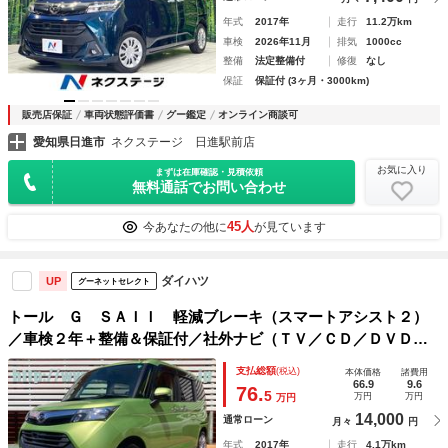
年式
2017年
走行
11.2万km
車検
2026年11月
排気
1000cc
整備
法定整備付
修復
なし
保証
保証付 (3ヶ月・3000km)
販売店保証
車両状態評価書
グー鑑定
オンライン商談可
愛知県日進市
ネクステージ 日進駅前店
お気に入り
まずは在庫確認・見積依頼
無料通話でお問い合わせ
45人
今あなたの他に
が見ています
ダイハツ
UP
グーネットセレクト
トール Ｇ ＳＡＩＩ 軽減ブレーキ（スマートアシスト２）
／車検２年＋整備＆保証付／社外ナビ（ＴＶ／ＣＤ／ＤＶＤ／
ＳＤ／ＵＳＢ／Ｂｌｕｅｔｏｏｔｈ）／バックカメラ／ＥＴＣ
支払総額
(税込)
本体価格
諸費用
／両側パワースライドドア／スマートキー／コーナーセンサ
66.9
9.6
76.
5
万円
万円
万円
14,000
通常ローン
月々
円
年式
2017年
走行
4.1万km