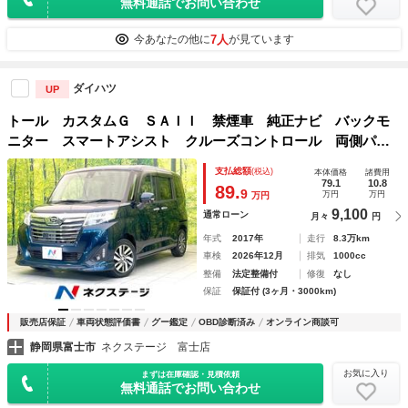
無料通話でお問い合わせ
7人
今あなたの他に
が見ています
ダイハツ
UP
トール カスタムＧ ＳＡＩＩ 禁煙車 純正ナビ バックモ
ニター スマートアシスト クルーズコントロール 両側パワ
スラ ＥＴＣ ドラレコ シートヒーター ＬＥＤヘッド フ
支払総額
(税込)
本体価格
諸費用
ォグ オートライト オートエアコン スマートキー
79.1
10.8
89.
9
万円
万円
万円
9,100
通常ローン
月々
円
年式
2017年
走行
8.3万km
車検
2026年12月
排気
1000cc
整備
法定整備付
修復
なし
保証
保証付 (3ヶ月・3000km)
販売店保証
車両状態評価書
グー鑑定
OBD診断済み
オンライン商談可
静岡県富士市
ネクステージ 富士店
お気に入り
まずは在庫確認・見積依頼
無料通話でお問い合わせ