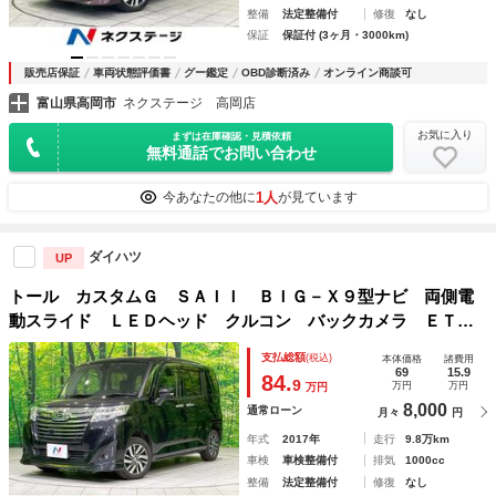
整備
法定整備付
修復
なし
保証
保証付 (3ヶ月・3000km)
販売店保証
車両状態評価書
グー鑑定
OBD診断済み
オンライン商談可
富山県高岡市
ネクステージ 高岡店
お気に入り
まずは在庫確認・見積依頼
無料通話でお問い合わせ
1人
今あなたの他に
が見ています
ダイハツ
UP
トール カスタムＧ ＳＡＩＩ ＢＩＧ－Ｘ９型ナビ 両側電
動スライド ＬＥＤヘッド クルコン バックカメラ ＥＴ
Ｃ Ｂｌｕｅｔｏｏｔｈ ＣＤ／ＤＶＤ ドラレコ オートエ
支払総額
(税込)
本体価格
諸費用
アコン スマートキー 盗難防止装置 アイドリングストップ
69
15.9
84.
9
万円
万円
万円
8,000
通常ローン
月々
円
年式
2017年
走行
9.8万km
車検
車検整備付
排気
1000cc
整備
法定整備付
修復
なし