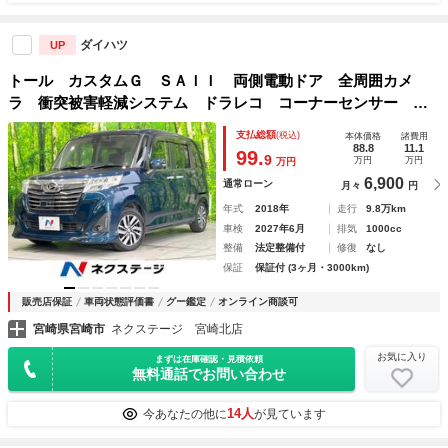
ダイハツ
UP
トール カスタムＧ ＳＡＩＩ 両側電動ドア 全周囲カメ
ラ 衝突被害軽減システム ドラレコ コーナーセンサー ス
マートキー ＬＥＤヘッド ビルトインＥＴＣ クルコン オ
支払総額
(税込)
本体価格
諸費用
ートライト オートエアコン Ｂｌｕｅｔｏｏｔｈ ＣＤ
88.8
11.1
99.
9
万円
万円
万円
6,900
通常ローン
月々
円
年式
2018年
走行
9.8万km
車検
2027年6月
排気
1000cc
整備
法定整備付
修復
なし
保証
保証付 (3ヶ月・3000km)
販売店保証
車両状態評価書
グー鑑定
オンライン商談可
宮崎県宮崎市
ネクステージ 宮崎北店
お気に入り
まずは在庫確認・見積依頼
無料通話でお問い合わせ
14人
今あなたの他に
が見ています