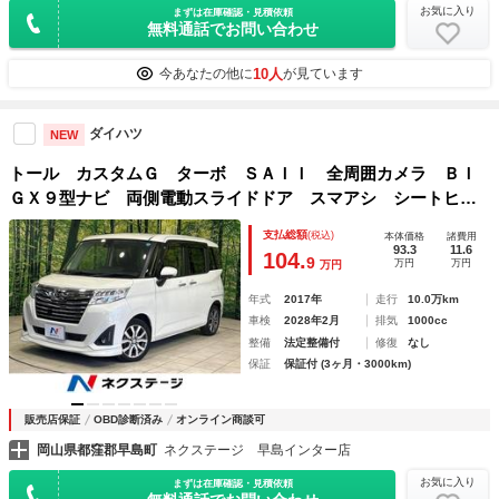
お気に入り
まずは在庫確認・見積依頼
無料通話でお問い合わせ
10人
今あなたの他に
が見ています
ダイハツ
NEW
トール カスタムＧ ターボ ＳＡＩＩ 全周囲カメラ ＢＩ
ＧＸ９型ナビ 両側電動スライドドア スマアシ シートヒー
ター ＬＥＤヘッドランプ Ｂｌｕｅｔｏｏｔｈ ＥＴＣ 純
支払総額
(税込)
本体価格
諸費用
正１５インチアルミ クルコン シートバックテーブル
93.3
11.6
104.
9
万円
万円
万円
年式
2017年
走行
10.0万km
車検
2028年2月
排気
1000cc
整備
法定整備付
修復
なし
保証
保証付 (3ヶ月・3000km)
販売店保証
OBD診断済み
オンライン商談可
岡山県都窪郡早島町
ネクステージ 早島インター店
お気に入り
まずは在庫確認・見積依頼