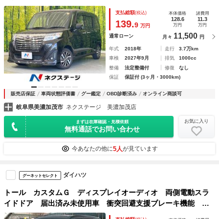
コン 車線逸脱警報 オートライト オートエアコン 純正１
支払総額
(税込)
本体価格
諸費用
４インチアルミ Ｂｌｕｅｔｏｏｔｈ再生
128.6
11.3
139.
9
万円
万円
万円
11,500
通常ローン
月々
円
年式
2018年
走行
3.7万km
車検
2027年9月
排気
1000cc
整備
法定整備付
修復
なし
保証
保証付 (3ヶ月・3000km)
販売店保証
車両状態評価書
グー鑑定
OBD診断済み
オンライン商談可
岐阜県美濃加茂市
ネクステージ 美濃加茂店
お気に入り
まずは在庫確認・見積依頼
無料通話でお問い合わせ
5人
今あなたの他に
が見ています
ダイハツ
グーネットセレクト
トール カスタムＧ ディスプレイオーディオ 両側電動スラ
イドドア 届出済み未使用車 衝突回避支援ブレーキ機能 追
従クルーズ Ｃソナー 電格ミラー エアコン フリーキー