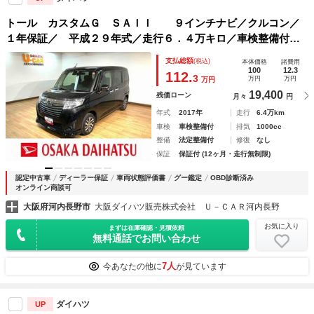
トール カスタムＧ ＳＡＩＩ ９インチナビ／クルコン／
１年保証／ 平成２９年式／走行６．４万キロ／車検整備付き
／９インチナビ／ＥＴＣ／両側パワースライドドア／キーフリ
支払総額
(税込)
本体価格
諸費用
ー／ＬＥＤヘッドライト／衝突軽減ブレーキ／フォグランプ／
100
12.3
112.
3
万円
万円
万円
クルーズコントロール／オートライト
19,400
残価ローン
月々
円
年式
2017年
走行
6.4万km
車検
車検整備付
排気
1000cc
整備
法定整備付
修復
なし
保証
保証付 (12ヶ月・走行無制限)
認定中古車
ディーラー保証
車両状態評価書
グー鑑定
OBD診断済み
オンライン商談可
大阪府河内長野市
大阪ダイハツ販売株式会社 Ｕ－ＣＡＲ河内長野
お気に入り
まずは在庫確認・見積依頼
無料通話でお問い合わせ
7人
今あなたの他に
が見ています
ダイハツ
UP