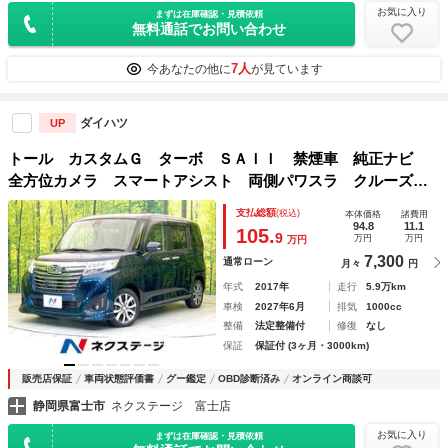
お気に入り
まずは在庫確認・見積依頼
無料通話でお問い合わせ
7人
今あなたの他に
が見ています
ダイハツ
UP
トール カスタムＧ ターボ ＳＡＩＩ 禁煙車 純正ナビ
全方位カメラ スマートアシスト 両側パワスラ クルーズコ
ントロール Ｂｌｕｅｔｏｏｔｈ ＥＴＣ ドライブレコーダ
支払総額
(税込)
本体価格
諸費用
ー ＬＥＤヘッドライト ロールサンシェード アイドリング
94.8
11.1
105.
9
万円
万円
万円
ストップ
7,300
通常ローン
月々
円
年式
2017年
走行
5.9万km
車検
2027年6月
排気
1000cc
整備
法定整備付
修復
なし
保証
保証付 (3ヶ月・3000km)
販売店保証
車両状態評価書
グー鑑定
OBD診断済み
オンライン商談可
静岡県富士市
ネクステージ 富士店
お気に入り
まずは在庫確認・見積依頼