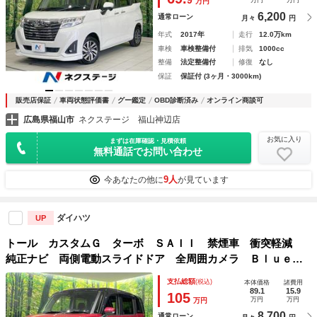
9
万円
万円
万円
6,200
通常ローン
月々
円
年式
2017年
走行
12.0万km
車検
車検整備付
排気
1000cc
整備
法定整備付
修復
なし
保証
保証付 (3ヶ月・3000km)
販売店保証
車両状態評価書
グー鑑定
OBD診断済み
オンライン商談可
広島県福山市
ネクステージ 福山神辺店
お気に入り
まずは在庫確認・見積依頼
無料通話でお問い合わせ
9人
今あなたの他に
が見ています
ダイハツ
UP
トール カスタムＧ ターボ ＳＡＩＩ 禁煙車 衝突軽減
純正ナビ 両側電動スライドドア 全周囲カメラ Ｂｌｕｅｔ
ｏｏｔｈ ＥＴＣ レーダークルーズコントロール ＬＥＤヘ
支払総額
(税込)
本体価格
諸費用
ッド ＬＥＤフォグ スマートキー 電動格納ミラー ドアバ
89.1
15.9
105
万円
万円
万円
イザー
8,700
通常ローン