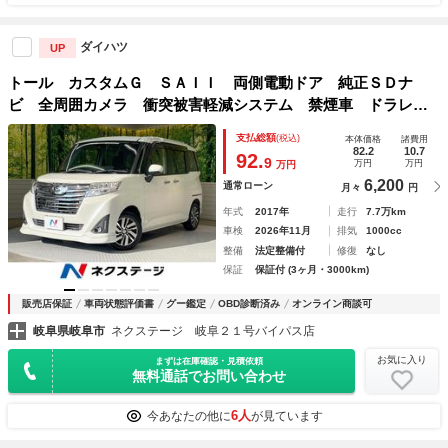
ダイハツ
UP
トール カスタムＧ ＳＡＩＩ 両側電動ドア 純正ＳＤナ
ビ 全周囲カメラ 衝突被害軽減システム 禁煙車 ドラレ
コ スマートキー ＬＥＤヘッド ＥＴＣ クルコン オート
支払総額
(税込)
本体価格
諸費用
ライト オートエアコン Ｂｌｕｅｔｏｏｔｈ ＣＤ ＤＶＤ
82.2
10.7
92.
9
万円
万円
万円
再生
6,200
通常ローン
月々
円
年式
2017年
走行
7.7万km
車検
2026年11月
排気
1000cc
整備
法定整備付
修復
なし
保証
保証付 (3ヶ月・3000km)
販売店保証
車両状態評価書
グー鑑定
OBD診断済み
オンライン商談可
岐阜県岐阜市
ネクステージ 岐阜２１号バイパス店
お気に入り
まずは在庫確認・見積依頼
無料通話でお問い合わせ
6人
今あなたの他に
が見ています