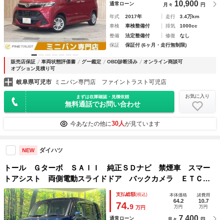
10,900
通常ローン
月々
円
年式
2017年
走行
3.4万km
車検
車検整備付
排気
1000cc
整備
法定整備付
修復
なし
保証
保証付 (6ヶ月・走行無制限)
販売店保証
車両状態評価書
グー鑑定
OBD診断済み
オンライン商談可
オプション見積り可
岐阜県可児市
ミニバン専門店 ファイントラスト可児店
お気に入り
まずは在庫確認・見積依頼
無料通話でお問い合わせ
30人
今あなたの他に
が見ています
ダイハツ
NEW
トール Ｇターボ ＳＡＩＩ 純正ＳＤナビ 禁煙車 スマー
トアシスト 両側電動スライドドア バックカメラ ＥＴＣ
ドライブレコーダー Ｂｌｕｅｔｏｏｔｈ接続 ＬＥＤヘッ
支払総額
(税込)
本体価格
諸費用
ド クルーズコントロール 衝突安全ボディ 盗難防止システ
64.2
10.7
74.
9
万円
万円
万円
ム
7,400
通常ローン
月々
円