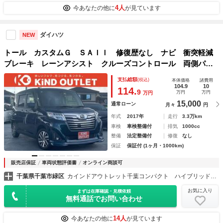
4人
今あなたの他に
が見ています
ダイハツ
NEW
トール カスタムＧ ＳＡＩＩ 修復歴なし ナビ 衝突軽減
ブレーキ レーンアシスト クルーズコントロール 両側パワ
ースライドドア スマートキー プッシュスタート ＥＴＣ
支払総額
(税込)
本体価格
諸費用
アイドリングストップ ＬＥＤヘッドライト 整備保証付
104.9
10
114.
9
万円
万円
万円
15,000
通常ローン
月々
円
年式
2017年
走行
3.3万km
車検
車検整備付
排気
1000cc
整備
法定整備付
修復
なし
保証
保証付 (1ヶ月・1000km)
販売店保証
車両状態評価書
オンライン商談可
千葉県千葉市緑区
カインドアウトレット千葉コンパクト ハイブリッド専門店／ルーミー／シエンタ／プリウス／アクア
お気に入り
まずは在庫確認・見積依頼
無料通話でお問い合わせ
14人
今あなたの他に
が見ています