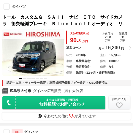
ダイハツ
トール カスタムＧ ＳＡＩＩ ナビ ＥＴＣ サイドカメ
ラ 衝突軽減ブレーキ Ｂｌｕｅｔｏｏｔｈオーディオ リア
カメラ ＬＥＤ Ａライト Ａストップ ナビＴＶ 横滑り防
支払総額
(税込)
本体価格
諸費用
止装置 メモリナビ 助手席エアバック 電格ミラー ドライ
79.8
11
90.
8
万円
万円
万円
ブレコーダー クルコン
16,200
通常ローン
月々
円
年式
2018年
走行
8.5万km
車検
車検整備付
排気
1000cc
整備
法定整備付
修復
なし
保証
保証付 (12ヶ月・走行無制限)
認定中古車
ディーラー保証
車両状態評価書
グー鑑定
OBD診断済み
広島県大竹市
ダイハツ広島販売（株）大竹店
お気に入り
まずは在庫確認・見積依頼
無料通話でお問い合わせ
3人
今あなたの他に
が見ています
ダイハツ
UP