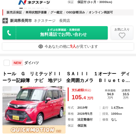
保証
保証付 (3ヶ月・3000km)
販売店保証
車両状態評価書
グー鑑定
OBD診断済み
オンライン商談可
新潟県長岡市
ネクステージ 長岡店
お気に入り
まずは在庫確認・見積依頼
無料通話でお問い合わせ
9人
今あなたの他に
が見ています
ダイハツ
NEW
トール Ｇ リミテッドＩＩ ＳＡＩＩＩ １オーナー ディ
ーラー記録簿 ナビ 地デジ 全周囲カメラ Ｂｌｕｅｔｏｏ
ｔｈ 両側パワースライドドア ＬＥＤヘッドライト ドライ
支払総額
(税込)
本体価格
諸費用
ブレコーダー スマートキー スペア クリアランスソナー
94.9
10.5
105.
4
万円
万円
万円
クルコン
年式
2019年
走行
1.6万km
車検
2028年5月
排気
1000cc
整備
法定整備付
修復
なし
保証
保証無