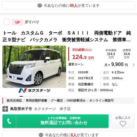
49人
今あなたの他に
が見ています
ダイハツ
UP
トール カスタムＧ ターボ ＳＡＩＩＩ 両側電動ドア 純
正９型ナビ バックカメラ 衝突被害軽減システム 禁煙車
ドラレコ コーナーセンサー スマートキー ＬＥＤヘッド
支払総額
(税込)
本体価格
諸費用
クルコン 純正１５インチアルミ オートハイビーム 車線逸
114.3
10.6
124.
9
万円
万円
万円
脱警報
9,900
通常ローン
月々
円
年式
2020年
走行
6.2万km
車検
2027年2月
排気
1000cc
整備
法定整備付
修復
なし
保証
保証付 (3ヶ月・3000km)
販売店保証
車両状態評価書
グー鑑定
OBD診断済み
オンライン商談可
鳥取県米子市
ネクステージ 米子店
お気に入り
まずは在庫確認・見積依頼
無料通話でお問い合わせ
8人
今あなたの他に
が見ています