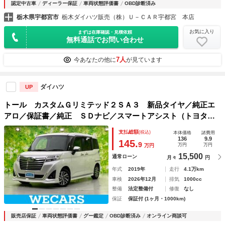
認定中古車
ディーラー保証
車両状態評価書
OBD診断済み
栃木県宇都宮市
栃木ダイハツ販売（株）Ｕ－ＣＡＲ宇都宮 本店
お気に入り
まずは在庫確認・見積依頼
無料通話でお問い合わせ
7人
今あなたの他に
が見ています
ダイハツ
UP
トール カスタムＧリミテッド２ＳＡ３ 新品タイヤ／純正エ
アロ／保証書／純正 ＳＤナビ／スマートアシスト（トヨタ・
ダイハツ）／両側電動スライドドア／シートヒーター 前席／
支払総額
(税込)
本体価格
諸費用
パノラマモニター／車線逸脱防止支援システム／ヘッドラン
136
9.9
145.
9
万円
万円
万円
プ ＬＥＤ
15,500
通常ローン
月々
円
年式
2019年
走行
4.1万km
車検
2026年12月
排気
1000cc
整備
法定整備付
修復
なし
保証
保証付 (1ヶ月・1000km)
販売店保証
車両状態評価書
グー鑑定
OBD診断済み
オンライン商談可