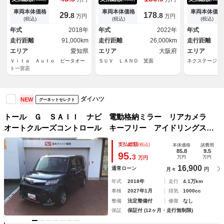
ＥＤヘッドライト 衝突軽減ブ
電動ドア 全周囲カメラ 衝突
カメラ 両側
レーキ 両側パワスラ Ｂｌｕ
軽減システム レーダークルー
ア 衝突軽減
車両本体価格
車両本体価格
車両本体価格
29.
178.
8
8
万円
万円
ｅｔｏｏｔｈ クルコン 純正
ズ ハーフレザーシート ドラ
ズコントロー
(税込)
(税込)
(税込)
１５インチ鉄
レコ コーナーセンサー スマ
ＴＣ ｂｌｕ
年式
2018年
年式
2022年
年式
ートキー ＬＥＤヘッド ビル
生 オートハ
走行距離
91,000km
走行距離
26,000km
走行距離
トインＥＴＣ
ヘッドライト
エリア
愛知県
エリア
大阪府
エリア
Ｖｉｔａ Ａｕｔｏ ビータオー
ＳＵＶ ＬＡＮＤ 箕面
ネクステージ 
ト一宮店
ダイハツ
NEW
グーネットセレクト
トール Ｇ ＳＡＩＩ ナビ 電動格納ミラー リアカメラ
オートクルーズコントロール キーフリー アイドリングスト
ップ ドラレコ レーンアシスト オートライト 盗難防止シ
支払総額
(税込)
本体価格
諸費用
ステム
85.8
9.5
95.
3
万円
万円
万円
16,900
通常ローン
月々
円
年式
2018年
走行
4.1万km
車検
2027年1月
排気
1000cc
整備
法定整備付
修復
なし
保証
保証付 (12ヶ月・走行無制限)