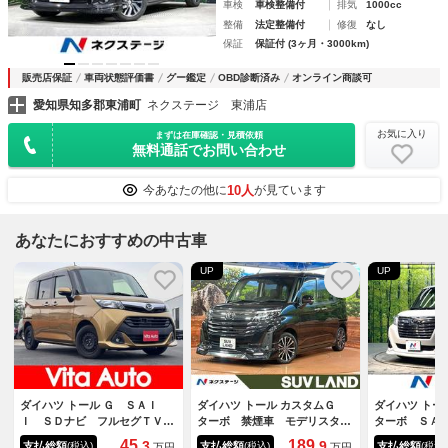
車検
車検整備付
排気
1000cc
整備
法定整備付
修復
なし
保証
保証付 (3ヶ月・3000km)
販売店保証
車両状態評価書
グー鑑定
OBD診断済み
オンライン商談可
愛知県知多郡東浦町
ネクステージ 東浦店
お気に入り
まずは在庫確認・見積依頼
無料通話でお問い合わせ
10人
今あなたの他に
が見ています
あなたにおすすめの中古車
UP
UP
ダイハツ トール Ｇ ＳＡＩ
ダイハツ トール カスタムＧ
ダイハツ ト
Ｉ ＳＤナビ フルセグＴＶ
ターボ 禁煙車 モデリスタエ
ターボ ＳＡ
リアカメラ スマートキー Ｌ
アロ ９型ディスプレイ 両側
ターボ ８イ
45.
189.
3
9
支払総額
支払総額
支払総額
(税込)
(税込)
(税込)
万円
万円