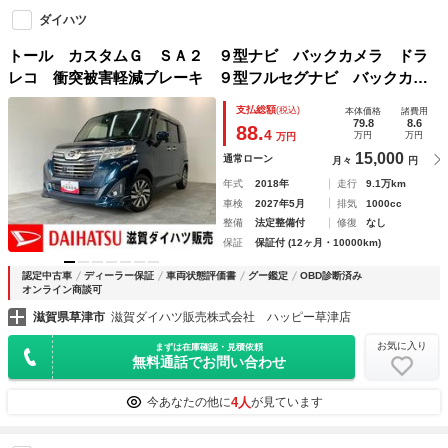
ダイハツ
トール カスタムＧ ＳＡ２ ９型ナビ バックカメラ ドラ
レコ 衝突被害軽減ブレーキ ９型フルセグナビ バックカメ
ラ ＤＶＤ Ｂｌｕｅｔｏｏｔｈ ＵＳＢ ドラレコ ＥＴ
支払総額
(税込)
本体価格
諸費用
Ｃ ＴＶコントロール 両側電動スライドドア ＬＥＤ オー
79.8
8.6
88.
4
万円
万円
万円
トライト クルーズコントロール
15,000
通常ローン
月々
円
年式
2018年
走行
9.1万km
車検
2027年5月
排気
1000cc
整備
法定整備付
修復
なし
保証
保証付 (12ヶ月・10000km)
認定中古車
ディーラー保証
車両状態評価書
グー鑑定
OBD診断済み
オンライン商談可
滋賀県草津市
滋賀ダイハツ販売株式会社 ハッピー草津店
お気に入り
まずは在庫確認・見積依頼
無料通話でお問い合わせ
4人
今あなたの他に
が見ています