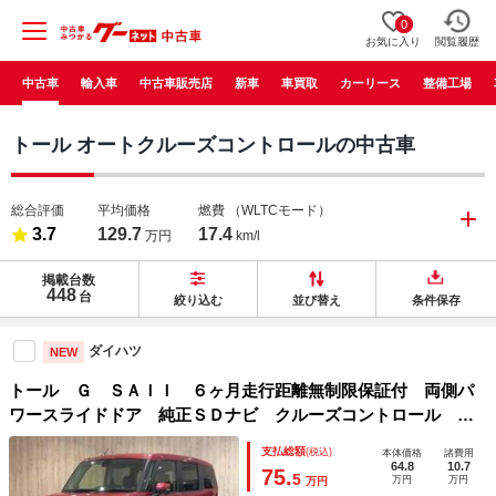
0
お気に入り
閲覧履歴
中古車
輸入車
中古車販売店
新車
車買取
カーリース
整備工場
トール オートクルーズコントロールの中古車
総合評価
平均価格
燃費
（WLTCモード）
3.7
129.7
17.4
万円
km/l
掲載台数
448
台
絞り込む
並び替え
条件保存
ダイハツ
NEW
トール Ｇ ＳＡＩＩ ６ヶ月走行距離無制限保証付 両側パ
ワースライドドア 純正ＳＤナビ クルーズコントロール バ
ックカメラ 衝突軽減ブレーキ フルセグＴＶ Ｂｌｕｅｔｏ
支払総額
(税込)
本体価格
諸費用
ｏｔｈ ＨＩＤヘッドライト パーキングアシスト
64.8
10.7
75.
5
万円
万円
万円