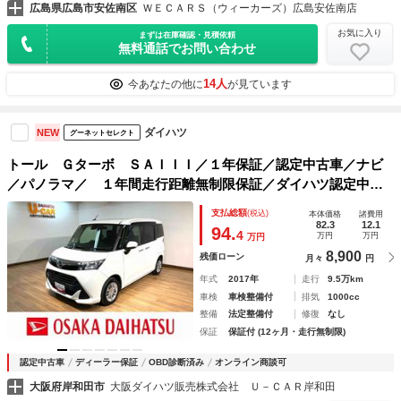
広島県広島市安佐南区
ＷＥＣＡＲＳ（ウィーカーズ）広島安佐南店
お気に入り
まずは在庫確認・見積依頼
無料通話でお問い合わせ
14人
今あなたの他に
が見ています
ダイハツ
NEW
グーネットセレクト
トール Ｇターボ ＳＡＩＩＩ／１年保証／認定中古車／ナビ
／パノラマ／ １年間走行距離無制限保証／ダイハツ認定中古
車／ターボ／衝突軽減ブレーキ／ナビ／パノラマモニター／両
支払総額
(税込)
本体価格
諸費用
電動スライド／クルーズコントロール／オートライト／スマー
82.3
12.1
94.
4
万円
万円
万円
トキー／Ｂｌｕｅｔｏｏｔｈ／フルセグＴＶ／
8,900
残価ローン
月々
円
年式
2017年
走行
9.5万km
車検
車検整備付
排気
1000cc
整備
法定整備付
修復
なし
保証
保証付 (12ヶ月・走行無制限)
認定中古車
ディーラー保証
OBD診断済み
オンライン商談可
大阪府岸和田市
大阪ダイハツ販売株式会社 Ｕ－ＣＡＲ岸和田