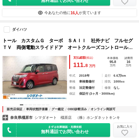
無料通話でお問い合わせ
16人
今あなたの他に
が見ています
ダイハツ
トール カスタムＧ ターボ ＳＡＩＩ 社外ナビ フルセグ
ＴＶ 両側電動スライドドア オートクルーズコントロール
衝突被害軽減システム アルミホイール ＬＥＤヘッドラン
支払総額
(税込)
本体価格
諸費用
プ スマートキー ウォークスルー ＣＶＴ 盗難防止システ
95.8
16
111.
8
万円
万円
万円
ム
年式
2018年
走行
6.6万km
車検
車検整備付
排気
1000cc
整備
法定整備付
修復
なし
保証
保証付 (3ヶ月・3000km)
販売店保証
車両状態評価書
グー鑑定
OBD診断済み
オンライン商談可
奈良県橿原市
シマダオート 橿原店 （株）ホンダネットキンキ
お気に入り
まずは在庫確認・見積依頼
無料通話でお問い合わせ