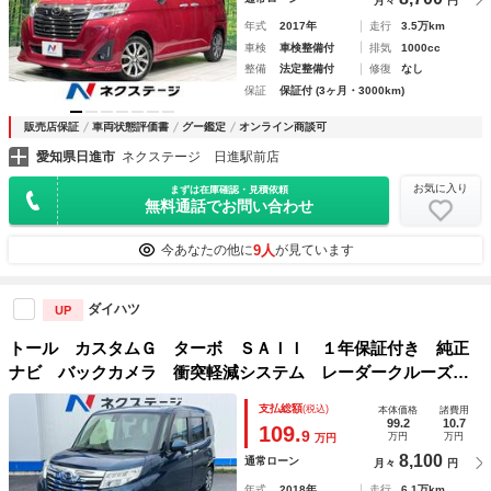
月々
円
年式
2017年
走行
3.5万km
車検
車検整備付
排気
1000cc
整備
法定整備付
修復
なし
保証
保証付 (3ヶ月・3000km)
販売店保証
車両状態評価書
グー鑑定
オンライン商談可
愛知県日進市
ネクステージ 日進駅前店
お気に入り
まずは在庫確認・見積依頼
無料通話でお問い合わせ
9人
今あなたの他に
が見ています
ダイハツ
UP
トール カスタムＧ ターボ ＳＡＩＩ １年保証付き 純正
ナビ バックカメラ 衝突軽減システム レーダークルーズ
禁煙車 コーナーセンサー スマートキー ＬＥＤヘッド 純
支払総額
(税込)
本体価格
諸費用
正１５インチアルミ オートライト オートエアコン Ｂｌｕ
99.2
10.7
109.
9
万円
万円
万円
ｅｔｏｏｔｈ
8,100
通常ローン
月々
円
年式
2018年
走行
6.1万km