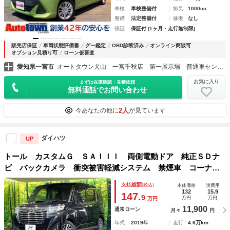
車検
車検整備付
排気
1000cc
整備
法定整備付
修復
なし
保証
保証付 (1ヶ月・走行無制限)
販売店保証
車両状態評価書
グー鑑定
OBD診断済み
オンライン商談可
オプション見積り可
ローン仮審査
愛知県一宮市
オートタウン犬山 一宮千秋店 第一展示場 普通車センター
お気に入り
まずは在庫確認・見積依頼
無料通話でお問い合わせ
2人
今あなたの他に
が見ています
ダイハツ
UP
トール カスタムＧ ＳＡＩＩＩ 両側電動ドア 純正ＳＤナ
ビ バックカメラ 衝突被害軽減システム 禁煙車 コーナー
センサー スマートキー ＬＥＤヘッド クルコン 純正１４
支払総額
(税込)
本体価格
諸費用
インチアルミ オートハイビーム オートライト オートエア
132
15.9
147.
9
万円
万円
万円
コン
11,900
通常ローン
月々
円
年式
2019年
走行
4.6万km