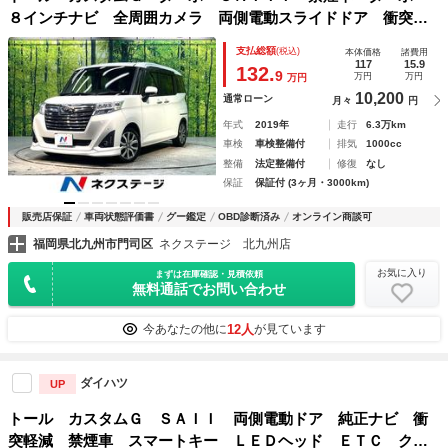
８インチナビ 全周囲カメラ 両側電動スライドドア 衝突軽
減システム クルーズコントロール フルセグ ＥＴＣ ｂｌ
支払総額
(税込)
本体価格
諸費用
ｕｅｔｏｏｔｈ再生 オートハイビーム ＬＥＤヘッドライ
117
15.9
132.
9
万円
万円
万円
ト ＬＥＤフォグ
10,200
通常ローン
月々
円
年式
2019年
走行
6.3万km
車検
車検整備付
排気
1000cc
整備
法定整備付
修復
なし
保証
保証付 (3ヶ月・3000km)
販売店保証
車両状態評価書
グー鑑定
OBD診断済み
オンライン商談可
福岡県北九州市門司区
ネクステージ 北九州店
お気に入り
まずは在庫確認・見積依頼
無料通話でお問い合わせ
12人
今あなたの他に
が見ています
ダイハツ
UP
トール カスタムＧ ＳＡＩＩ 両側電動ドア 純正ナビ 衝
突軽減 禁煙車 スマートキー ＬＥＤヘッド ＥＴＣ クル