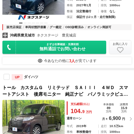
車検
2027年1月
排気
1000cc
整備
法定整備付
修復
なし
保証
保証付 (12ヶ月・走行無制限)
販売店保証
車両状態評価書
グー鑑定
OBD診断済み
オンライン商談可
沖縄県豊見城市
ネクステージ 豊見城店
お気に入り
まずは在庫確認・見積依頼
無料通話でお問い合わせ
3人
今あなたの他に
が見ています
ダイハツ
UP
トール カスタムＧ リミテッド ＳＡＩＩＩ ４ＷＤ スマ
ートアシスト 後席モニター 純正ナビ パノラミックビュ
ー Ｂｌｕｅｔｏｏｔｈ ドライブレコーダー フルセグ Ｅ
支払総額
(税込)
本体価格
諸費用
ＴＣ 禁煙車 両側パワースライドドア ＬＥＤヘッド フロ
89
15.9
104.
9
万円
万円
万円
ントフォグ
6,900
通常ローン
月々
円
年式
2019年
走行
10.5万km
車検
車検整備付
排気
1000cc