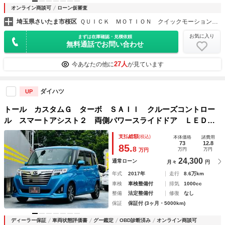
オンライン商談可
ローン仮審査
埼玉県さいたま市桜区
ＱＵＩＣＫ ＭＯＴＩＯＮ クイックモーション 本店
お気に入り
まずは在庫確認・見積依頼
無料通話でお問い合わせ
27人
今あなたの他に
が見ています
ダイハツ
UP
トール カスタムＧ ターボ ＳＡＩＩ クルーズコントロー
ル スマートアシスト２ 両側パワースライドドア ＬＥＤヘ
ッドランプ ナビ ＴＶ パノラマモニター 後席モニター
支払総額
(税込)
本体価格
諸費用
ＥＴＣ ドラレコ スマートキー
73
12.8
85.
8
万円
万円
万円
24,300
通常ローン
月々
円
年式
2017年
走行
8.6万km
車検
車検整備付
排気
1000cc
整備
法定整備付
修復
なし
保証
保証付 (3ヶ月・5000km)
ディーラー保証
車両状態評価書
グー鑑定
OBD診断済み
オンライン商談可