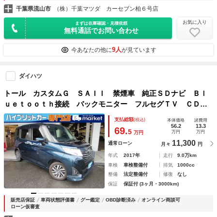
千葉県流山市
（株）千葉マツダ カーセブン柏６号店
お気に入り
まずは在庫確認・見積依頼
無料通話でお問い合わせ
9人
今あなたの他に
が見ています
ダイハツ
トール カスタムＧ ＳＡＩＩ 禁煙車 純正ＳＤナビ Ｂｌ
ｕｅｔｏｏｔｈ接続 バックモニター フルセグＴＶ ＣＤ／
ＤＶＤ再生 ステアリングリモコン 衝突被害軽減システム
支払総額
(税込)
本体価格
諸費用
盗難防止システム 衝突安全ボディー
56.2
13.3
69.
5
万円
万円
万円
11,300
通常ローン
月々
円
年式
2017年
走行
9.0万km
車検
車検整備付
排気
1000cc
整備
法定整備付
修復
なし
保証
保証付 (3ヶ月・3000km)
販売店保証
車両状態評価書
グー鑑定
OBD診断済み
オンライン商談可
ローン仮審査