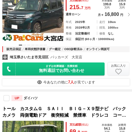
支払総額
(税込)
本体価格
諸費用
ＥＳＣ Ｉストップ ウォークスルー 禁煙
199.8
15.9
215.
7
万円
万円
万円
16,800
通常ローン
月々
円
年式
2025年
走行
10km
車検
2028年2月
排気
1000cc
整備
法定整備付
修復
なし
保証
保証付 (60ヶ月・100000km)
販売店保証
車両状態評価書
グー鑑定
OBD診断済み
オンライン商談可
埼玉県さいたま市見沼区
パッカーズ 大宮店
お気に入り
まずは在庫確認・見積依頼
無料通話でお問い合わせ
7人
今あなたの他に
が見ています
ダイハツ
UP
トール カスタムＧ ＳＡＩＩ ＢＩＧ－Ｘ９型ナビ バック
カメラ 両側電動ドア 衝突軽減 禁煙車 ドラレコ コーナ
ーセンサー ＥＴＣ ＬＥＤヘッド スマートキー 純正１４
支払総額
(税込)
本体価格
諸費用
インチアルミ Ｂｌｕｅｔｏｏｔｈ フルセグ
54.1
15.8
69.