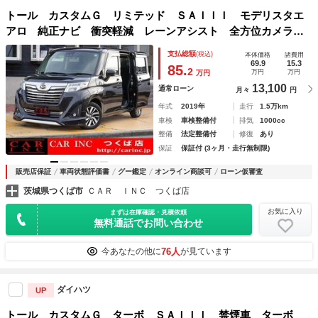
トール カスタムＧ リミテッド ＳＡＩＩＩ モデリスタエ
アロ 純正ナビ 衝突軽減 レーンアシスト 全方位カメラ
両側パワースライドドア フルセグ Ｂｌｕｅｔｏｏｔｈ ク
支払総額
(税込)
本体価格
諸費用
リアランスソナー ＬＥＤヘッドライト ビルトインＥＴＣ
69.9
15.3
85.
2
万円
万円
万円
シートヒーター
13,100
通常ローン
月々
円
年式
2019年
走行
1.5万km
車検
車検整備付
排気
1000cc
整備
法定整備付
修復
あり
保証
保証付 (3ヶ月・走行無制限)
販売店保証
車両状態評価書
グー鑑定
オンライン商談可
ローン仮審査
茨城県つくば市
ＣＡＲ ＩＮＣ つくば店
お気に入り
まずは在庫確認・見積依頼
無料通話でお問い合わせ
76人
今あなたの他に
が見ています
ダイハツ
UP
トール カスタムＧ ターボ ＳＡＩＩＩ 禁煙車 ターボ