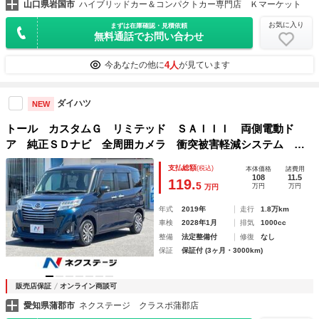
山口県岩国市
ハイブリッドカー＆コンパクトカー専門店 Ｋマーケット
お気に入り
まずは在庫確認・見積依頼
無料通話でお問い合わせ
4人
今あなたの他に
が見ています
ダイハツ
NEW
トール カスタムＧ リミテッド ＳＡＩＩＩ 両側電動ド
ア 純正ＳＤナビ 全周囲カメラ 衝突被害軽減システム 禁
煙車 ドラレコ コーナーセンサー スマートキー ＬＥＤヘ
支払総額
(税込)
本体価格
諸費用
ッド ビルトインＥＴＣ クルコン 純正１４インチアルミ
108
11.5
119.
5
万円
万円
万円
オートハイビーム
年式
2019年
走行
1.8万km
車検
2028年1月
排気
1000cc
整備
法定整備付
修復
なし
保証
保証付 (3ヶ月・3000km)
販売店保証
オンライン商談可
愛知県蒲郡市
ネクステージ クラスポ蒲郡店