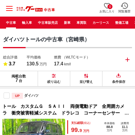
0
お気に入り
閲覧履歴
中古車
輸入車
中古車販売店
新車
車買取
カーリース
整備工場
ダイハツトールの中古車（宮崎県）
総合評価
平均価格
燃費
（WLTCモード）
3.7
130.5
17.4
万円
km/l
掲載台数
7
台
絞り込む
並び替え
条件保存
ダイハツ
UP
トール カスタムＧ ＳＡＩＩ 両側電動ドア 全周囲カメ
ラ 衝突被害軽減システム ドラレコ コーナーセンサー ス
マートキー ＬＥＤヘッド ビルトインＥＴＣ クルコン オ
支払総額
(税込)
本体価格
諸費用
ートライト オートエアコン Ｂｌｕｅｔｏｏｔｈ ＣＤ
88.8
11.1
99.
9
万円
万円
万円