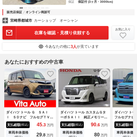
保証
保証付 (3ヶ月・3000km)
販売店保証
オンライン商談可
宮崎県都城市
カーショップ オーシャン
お気に入り
在庫を確認・見積り依頼する
3人
今あなたの他に
が見ています
あなたにおすすめの中古車
ダイハツ トール Ｇ ＳＡＩ
ダイハツ トール カスタムＧタ
ダイハツ ト
Ｉ ＳＤナビ フルセグＴＶ
ーボＳＡＩＩ 純正メモリーナ
フルセグナビ
リアカメラ スマートキー Ｌ
ビＢｌｕｅｔｏｏｔｈドラレコ
ＢＴオーディ
45.
90.
3
6
支払総額
支払総額
支払総額
(税込)
(税込)
(税込)
万円
万円
ＥＤヘッドライト 衝突軽減ブ
ＥＴＣＲカメラ 誤発進抑制装
両側自動ドア
レーキ 両側パワスラ Ｂｌｕ
置 電動ミラー 両側オートス
フォグＬＥＤ
車両本体価格
車両本体価格
車両本体価格
29.
80
8
万円
万円
ｅｔｏｏｔｈ クルコン 純正
ライドドア 横滑り防止 ヘッ
ート・シート
(税込)
(税込)
(税込)