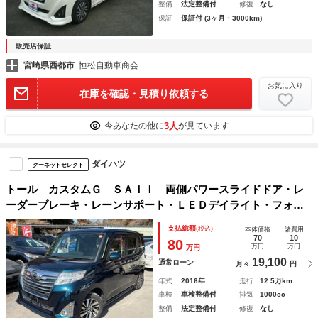
整備
法定整備付
修復
なし
保証
保証付 (3ヶ月・3000km)
販売店保証
宮崎県西都市
恒松自動車商会
お気に入り
在庫を確認・見積り依頼する
3人
今あなたの他に
が見ています
ダイハツ
グーネットセレクト
トール カスタムＧ ＳＡＩＩ 両側パワースライドドア・レ
ーダーブレーキ・レーンサポート・ＬＥＤデイライト・フォ
グ・ナビ・ＴＶ・ブルートゥース・フロント・サイド・バック
支払総額
(税込)
本体価格
諸費用
カメラ・純正ＡＷ・エアロ・ＥＴＣ・シートヒーター・ロール
70
10
80
万円
万円
万円
シェード
19,100
通常ローン
月々
円
年式
2016年
走行
12.5万km
車検
車検整備付
排気
1000cc
整備
法定整備付
修復
なし