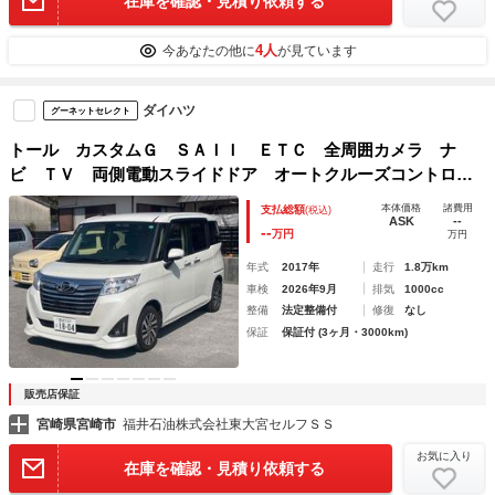
在庫を確認・見積り依頼する
4人
今あなたの他に
が見ています
ダイハツ
グーネットセレクト
トール カスタムＧ ＳＡＩＩ ＥＴＣ 全周囲カメラ ナ
ビ ＴＶ 両側電動スライドドア オートクルーズコントロー
ル 衝突被害軽減システム アルミホイール オートライト
本体価格
諸費用
支払総額
(税込)
ＬＥＤヘッドランプ スマートキー アイドリングストップ
ASK
--
--
万円
万円
年式
2017年
走行
1.8万km
車検
2026年9月
排気
1000cc
整備
法定整備付
修復
なし
保証
保証付 (3ヶ月・3000km)
販売店保証
宮崎県宮崎市
福井石油株式会社東大宮セルフＳＳ
お気に入り
在庫を確認・見積り依頼する