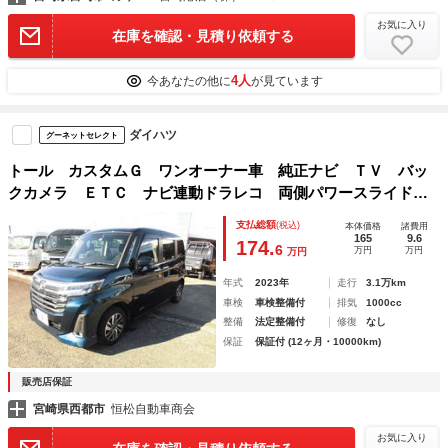
お気に入り
在庫を確認・見積り依頼する
4人
今あなたの他に
が見ています
ダイハツ
グーネットセレクト
トール カスタムＧ ワンオーナー車 純正ナビ ＴＶ バッ
クカメラ ＥＴＣ ナビ連動ドラレコ 両側パワースライドド
ア スマートキー クリアランスソナー
支払総額
(税込)
本体価格
諸費用
165
9.6
174.
6
万円
万円
万円
年式
2023年
走行
3.1万km
車検
車検整備付
排気
1000cc
整備
法定整備付
修復
なし
保証
保証付 (12ヶ月・10000km)
販売店保証
宮崎県西都市
恒松自動車商会
お気に入り