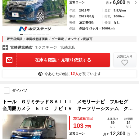
6,900
通常ローン
月々
円
年式
2018年
走行
9.8万km
車検
2027年6月
排気
1000cc
整備
法定整備付
修復
なし
保証
保証付 (3ヶ月・3000km)
販売店保証
車両状態評価書
グー鑑定
オンライン商談可
宮崎県宮崎市
ネクステージ 宮崎北店
お気に入り
在庫を確認・見積り依頼する
12人
今あなたの他に
が見ています
ダイハツ
トール ＧリミテッドＳＡＩＩＩ メモリーナビ フルセグ
全周囲カメラ ＥＴＣ ナビＴＶ キーフリーシステム クル
コン パノラマモニター対応 両側オートスライドドア 前席
支払総額
(税込)
本体価格
諸費用
シートヒーター ＤＶＤ オートエアコン スマートキー 衝
89
14
103
万円
万円
万円
突軽減Ｂ
12,300
通常ローン
月々
円