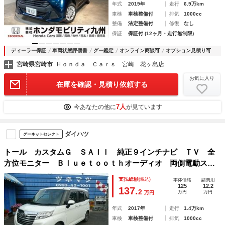
年式
2019年
走行
6.9万km
車検
車検整備付
排気
1000cc
整備
法定整備付
修復
なし
保証
保証付 (12ヶ月・走行無制限)
ディーラー保証
車両状態評価書
グー鑑定
オンライン商談可
オプション見積り可
宮崎県宮崎市
Ｈｏｎｄａ Ｃａｒｓ 宮崎 花ヶ島店
お気に入り
在庫を確認・見積り依頼する
7人
今あなたの他に
が見ています
ダイハツ
グーネットセレクト
トール カスタムＧ ＳＡＩＩ 純正９インチナビ ＴＶ 全
方位モニター Ｂｌｕｅｔｏｏｔｈオーディオ 両側電動スラ
イドドア ＬＥＤライト ドラレコ 電動格納ミラー スマー
支払総額
(税込)
本体価格
諸費用
トキー エンジンプッシュスタート 衝突被害軽減システム
125
12.2
137.
2
万円
万円
万円
年式
2017年
走行
1.4万km
車検
車検整備付
排気
1000cc