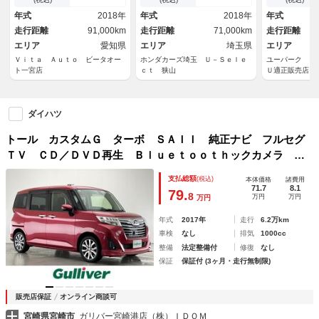
１５インチ鉄
ドライトＬＥＤ ＥＴＣ車載
ー・ＡＣＣ・
年式
2018年
年式
2018年
年式
器 バックモニター ターボ
本革ステアリ
走行距離
91,000km
走行距離
71,000km
走行距離
車 キーフリー 記録簿
エリア
愛知県
エリア
埼玉県
エリア
Ｖｉｔａ Ａｕｔｏ ビータオー
ホンダカーズ埼玉 Ｕ－Ｓｅｌｅ
ユーパーク ス
ト一宮店
ｃｔ 狭山
Ｕ適正販売店
ダイハツ
トール カスタムＧ ターボ ＳＡＩＩ 純正ナビ フルセグ
ＴＶ ＣＤ／ＤＶＤ再生 Ｂｌｕｅｔｏｏｔｈックカメラ 両
側パワースライドドア ＥＴＣ ドライブレコーダー 衝突軽
支払総額
(税込)
本体価格
諸費用
減ブレーキ 横滑り防止機能 ＬＥＤ フォグ クルーズコン
71.7
8.1
79.
8
万円
万円
万円
トロール
年式
2017年
走行
6.2万km
車検
なし
排気
1000cc
整備
法定整備付
修復
なし
保証
保証付 (3ヶ月・走行無制限)
販売店保証
オンライン商談可
宮崎県宮崎市
ガリバー宮崎港店（株）ＩＤＯＭ