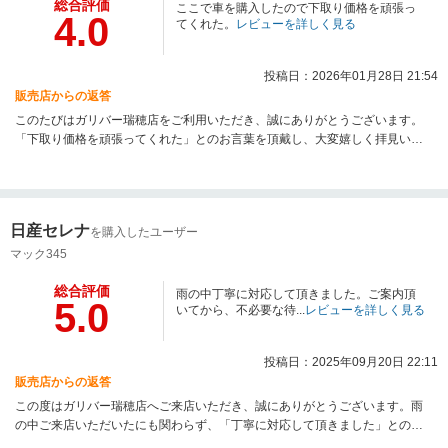
総合評価
ここで車を購入したので下取り価格を頑張っ
4.0
てくれた。
レビューを詳しく見る
投稿日：2026年01月28日 21:54
販売店からの返答
このたびはガリバー瑞穂店をご利用いただき、誠にありがとうございます。
「下取り価格を頑張ってくれた」とのお言葉を頂戴し、大変嬉しく拝見いた
しました。お客様にご満足いただけるよう精一杯ご提案させていただいてお
りますので、そのように感じていただけたことは何よりの励みです。今後も
ご期待にお応えできるよう努めてまいります。お車のことで何かございまし
たら、いつでもお気軽にご相談ください。引き続きガリバー瑞穂店をよろし
日産セレナ
を購入したユーザー
くお願いいたします。
マック345
総合評価
雨の中丁寧に対応して頂きました。ご案内頂
5.0
いてから、不必要な待...
レビューを詳しく見る
投稿日：2025年09月20日 22:11
販売店からの返答
この度はガリバー瑞穂店へご来店いただき、誠にありがとうございます。雨
の中ご来店いただいたにも関わらず、「丁寧に対応して頂きました」とのお
言葉を頂戴し、大変嬉しく拝見いたしました。ご案内から実車見学、説明、