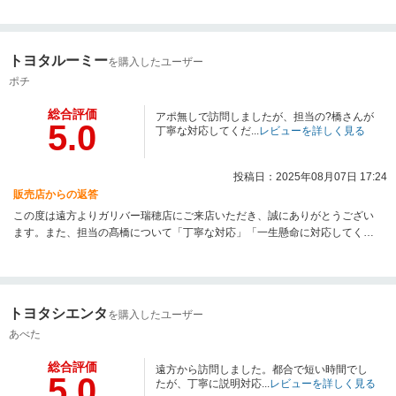
手続きに至るまでスムーズに進められたとのこと、そしてお客様のご希望に
沿ったご提案ができたことを光栄に思っております。また、キッズスペース
でお子様にも快適にお過ごしいただけたようで、スタッフ一同安心いたしま
トヨタルーミー
を購入したユーザー
した。今後もご家族皆さまで安心してお越しいただける店舗づくりと、丁寧
で誠実な対応を心がけてまいります。改めまして、この度は誠にありがとう
ポチ
ございました。またのご来店を心よりお待ちしております。
総合評価
アポ無しで訪問しましたが、担当の?橋さんが
5.0
丁寧な対応してくだ...
レビューを詳しく見る
投稿日：2025年08月07日 17:24
販売店からの返答
この度は遠方よりガリバー瑞穂店にご来店いただき、誠にありがとうござい
ます。また、担当の髙橋について「丁寧な対応」「一生懸命に対応してくれ
た」とのお言葉を頂戴し、大変嬉しく拝見いたしました。車両のプライス表
示に誤りがあり、ご心配とご迷惑をおかけしましたこと、改めてお詫び申し
上げます。その中でも「満足できるお買い物ができた」と仰っていただけた
こと、そして「また髙橋から購入したい」とのお声をいただけたことは、本
トヨタシエンタ
を購入したユーザー
人にとっても大きな励みとなります。今後はこのような不手際がないよう徹
底し、より安心してご利用いただける店舗を目指してまいります。改めまし
あべた
て、この度は誠にありがとうございました。またお会いできる日をスタッフ
総合評価
一同、心よりお待ちしております。
遠方から訪問しました。都合で短い時間でし
5.0
たが、丁寧に説明対応...
レビューを詳しく見る