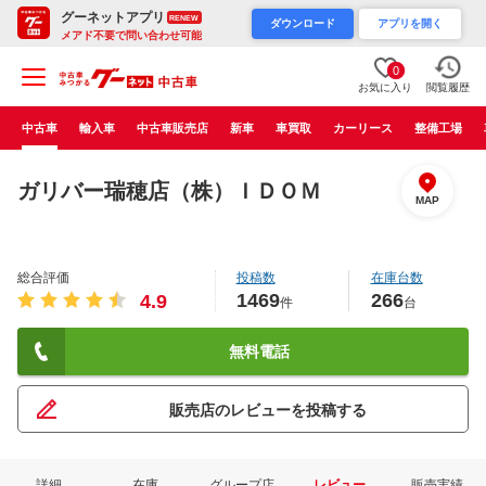
グーネットアプリ
RENEW
ダウンロード
アプリを開く
メアド不要で問い合わせ可能
0
お気に入り
閲覧履歴
中古車
輸入車
中古車販売店
新車
車買取
カーリース
整備工場
ガリバー瑞穂店（株）ＩＤＯＭ
MAP
総合評価
投稿数
在庫台数
1469
266
4.9
件
台
無料電話
販売店のレビューを投稿する
詳細
在庫
グループ店
レビュー
販売実績