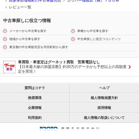
西多摩郡瑞穂町の中古車販売店
ガリバー瑞穂店（株）ＩＤＯＭ
レビュー一覧
中古車探しに役立つ情報
メーカーから中古車を探す
車種から中古車を探す
地域から中古車を探す
中古車探しに役立つコンテンツ
東京都の中古車販売店を市区町村から探す
車買取・車査定はグーネット買取 営業電話なし
【日本最大級の加盟店数】約30万のデータから予想以上の高額査
定を実現！
質問はコチラ
ヘルプ
推奨環境
個人情報保護方針
企業情報
採用情報
利用規約
個人情報の取扱いについて