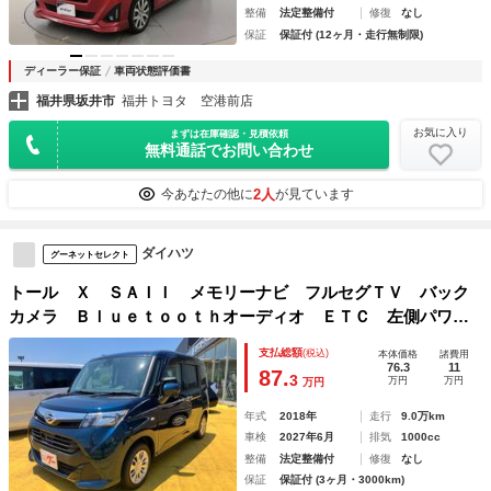
整備
法定整備付
修復
なし
保証
保証付 (12ヶ月・走行無制限)
ディーラー保証
車両状態評価書
福井県坂井市
福井トヨタ 空港前店
お気に入り
まずは在庫確認・見積依頼
無料通話でお問い合わせ
2人
今あなたの他に
が見ています
ダイハツ
グーネットセレクト
トール Ｘ ＳＡＩＩ メモリーナビ フルセグＴＶ バック
カメラ Ｂｌｕｅｔｏｏｔｈオーディオ ＥＴＣ 左側パワー
スライドドア スマートキー プッシュスタート 衝突被害軽
支払総額
(税込)
本体価格
諸費用
減システム アイドリングストップ
76.3
11
87.
3
万円
万円
万円
年式
2018年
走行
9.0万km
車検
2027年6月
排気
1000cc
整備
法定整備付
修復
なし
保証
保証付 (3ヶ月・3000km)