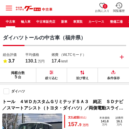
0
お気に入り
閲覧履歴
中古車
輸入車
中古車販売店
新車
車買取
カーリース
整備工場
ダイハツトールの中古車（福井県）
総合評価
平均価格
燃費
（WLTCモード）
3.7
130.1
17.4
万円
km/l
掲載台数
5
台
絞り込む
並び替え
条件保存
ダイハツ
トール ４ＷＤカスタムＧリミテッドＳＡ３ 純正 ＳＤナビ
／スマートアシスト（トヨタ・ダイハツ）／両側電動スライド
ドア／シートヒーター 前席／パノラマモニター／車線逸脱防
支払総額
(税込)
本体価格
諸費用
止支援システム／ドライブレコーダー 純正／ヘッドランプ
141.8
16.1
157.
9
万円
万円
万円
ＬＥＤ