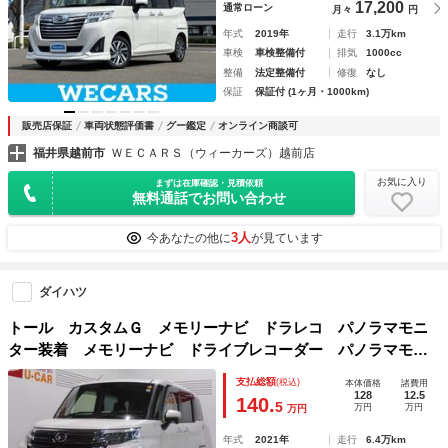
17,200
通常ローン
月々
円
年式
2019年
走行
3.1万km
車検
車検整備付
排気
1000cc
整備
法定整備付
修復
なし
保証
保証付 (1ヶ月・1000km)
販売店保証
車両状態評価書
グー鑑定
オンライン商談可
福井県越前市
ＷＥＣＡＲＳ（ウィーカーズ）越前店
お気に入り
まずは在庫確認・見積依頼
無料通話でお問い合わせ
3人
今あなたの他に
が見ています
ダイハツ
トール カスタムＧ メモリーナビ ドラレコ パノラマモニ
ター装着 メモリーナビ ドライブレコーダー パノラマモニ
ター ＥＴＣ車載器 装着車
支払総額
(税込)
本体価格
諸費用
128
12.5
140.
5
万円
万円
万円
年式
2021年
走行
6.4万km