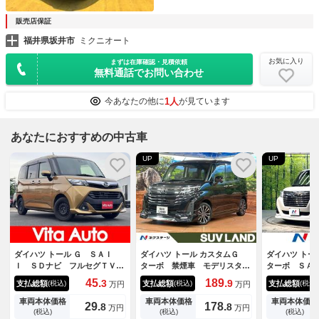
販売店保証
福井県坂井市
ミクニオート
お気に入り
まずは在庫確認・見積依頼
無料通話でお問い合わせ
1人
今あなたの他に
が見ています
あなたにおすすめの中古車
UP
UP
ダイハツ トール Ｇ ＳＡＩ
ダイハツ トール カスタムＧ
ダイハツ ト
Ｉ ＳＤナビ フルセグＴＶ
ターボ 禁煙車 モデリスタエ
ターボ ＳＡ
リアカメラ スマートキー Ｌ
アロ ９型ディスプレイ 両側
ターボ ８イ
45.
189.
3
9
支払総額
支払総額
支払総額
(税込)
(税込)
(税込)
万円
万円
ＥＤヘッドライト 衝突軽減ブ
電動ドア 全周囲カメラ 衝突
カメラ 両側
レーキ 両側パワスラ Ｂｌｕ
軽減システム レーダークルー
ア 衝突軽減
車両本体価格
車両本体価格
車両本体価格
29.
178.
8
8
万円
万円
ｅｔｏｏｔｈ クルコン 純正
ズ ハーフレザーシート ドラ
ズコントロー
(税込)
(税込)
(税込)