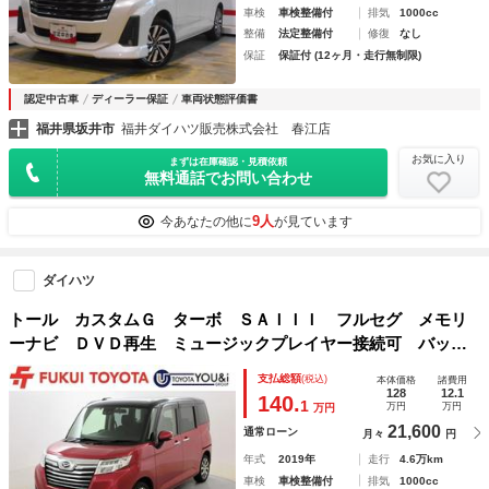
車検
車検整備付
排気
1000cc
整備
法定整備付
修復
なし
保証
保証付 (12ヶ月・走行無制限)
認定中古車
ディーラー保証
車両状態評価書
福井県坂井市
福井ダイハツ販売株式会社 春江店
お気に入り
まずは在庫確認・見積依頼
無料通話でお問い合わせ
9人
今あなたの他に
が見ています
ダイハツ
トール カスタムＧ ターボ ＳＡＩＩＩ フルセグ メモリ
ーナビ ＤＶＤ再生 ミュージックプレイヤー接続可 バック
カメラ 衝突被害軽減システム ＥＴＣ ドラレコ 両側電動
支払総額
(税込)
本体価格
諸費用
スライド ＬＥＤヘッドランプ アイドリングストップ
128
12.1
140.
1
万円
万円
万円
21,600
通常ローン
月々
円
年式
2019年
走行
4.6万km
車検
車検整備付
排気
1000cc