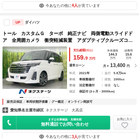
4人
今あなたの他に
が見ています
ダイハツ
UP
トール カスタムＧ ターボ 純正ナビ 両側電動スライドド
ア 全周囲カメラ 衝突軽減装置 アダプティブクルーズコン
トロール ＥＴＣ ドライブレコーダー ＬＥＤヘッドライ
支払総額
(税込)
本体価格
諸費用
ト スマートキー Ｂｌｕｅｔｏｏｔｈ アイドリングストッ
144.3
15.6
159.
9
万円
万円
万円
プ
13,400
通常ローン
月々
円
年式
2021年
走行
5.8万km
車検
車検整備付
排気
1000cc
整備
法定整備付
修復
なし
保証
保証付 (3ヶ月・3000km)
販売店保証
車両状態評価書
グー鑑定
オンライン商談可
愛知県名古屋市緑区
ネクステージ 大高店
お気に入り
まずは在庫確認・見積依頼
無料通話でお問い合わせ
3人
今あなたの他に
が見ています