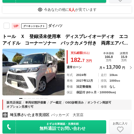
6人
今あなたの他に
が見ています
ダイハツ
UP
グーネットセレクト
トール Ｘ 登録済未使用車 ディスプレイオーディオ エコ
アイドル コーナーソナー バックカメラ付き 両席エアバッ
グ 横滑り防止機能 キーフリー ウォークスルー 盗難防止
支払総額
(税込)
本体価格
諸費用
装置 マニュアルエアコン 誤発進抑制機能
166.8
15.9
182.
7
万円
万円
万円
13,700
通常ローン
月々
円
年式
2024年
走行
10km
車検
2027年12月
排気
1000cc
整備
法定整備無
修復
なし
保証
保証付 (60ヶ月・100000km)
販売店保証
車両状態評価書
グー鑑定
OBD診断済み
オンライン商談可
オプション見積り可
埼玉県さいたま市見沼区
パッカーズ 大宮店
お気に入り
まずは在庫確認・見積依頼
無料通話でお問い合わせ