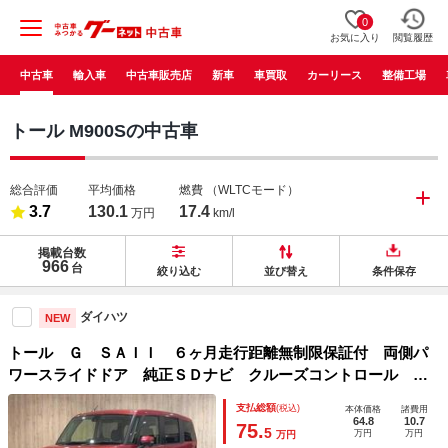
0
お気に入り
閲覧履歴
中古車
輸入車
中古車販売店
新車
車買取
カーリース
整備工場
トール M900Sの中古車
総合評価
平均価格
燃費
（WLTCモード）
3.7
130.1
17.4
万円
km/l
掲載台数
966
台
絞り込む
並び替え
条件保存
ダイハツ
NEW
トール Ｇ ＳＡＩＩ ６ヶ月走行距離無制限保証付 両側パ
ワースライドドア 純正ＳＤナビ クルーズコントロール バ
ックカメラ 衝突軽減ブレーキ フルセグＴＶ Ｂｌｕｅｔｏ
支払総額
(税込)
本体価格
諸費用
ｏｔｈ ＨＩＤヘッドライト パーキングアシスト
64.8
10.7
75.
5
万円
万円
万円