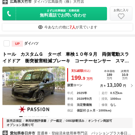
広島県大竹市
ダイハツ広島販売（株）大竹店
お気に入り
まずは在庫確認・見積依頼
無料通話でお問い合わせ
7人
今あなたの他に
が見ています
ダイハツ
UP
トール カスタムＧ ターボ 車検１０年９月 両側電動スラ
イドドア 衝突被害軽減ブレーキ コーナーセンサー スマー
トキー ディスプレイオーディオ パノラミックビュー 電動
支払総額
(税込)
本体価格
諸費用
格納ドアミラー ＬＥＤヘッドライト アイドリングストップ
189
10.9
199.
9
万円
万円
万円
13,100
据置ローン
月々
円
年式
2025年
走行
0.5万km
車検
2028年9月
排気
1000cc
整備
法定整備無
修復
なし
保証
保証付 (1ヶ月・1000km)
販売店保証
車両状態評価書
グー鑑定
OBD診断済み
オンライン商談可
オプション見積り可
愛知県春日井市
普通車・登録済未使用車専門店 パッションプラス春日井店 株式会社パッション