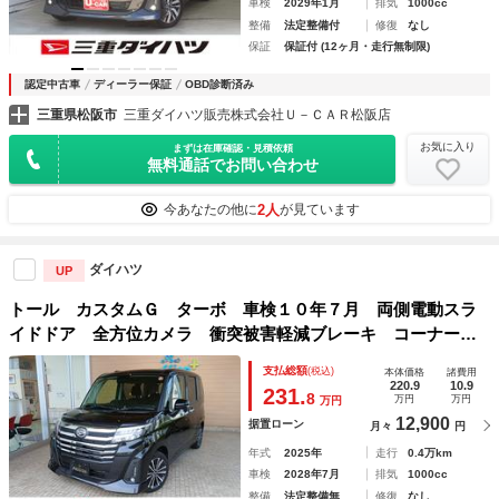
車検
2029年1月
排気
1000cc
整備
法定整備付
修復
なし
保証
保証付 (12ヶ月・走行無制限)
認定中古車
ディーラー保証
OBD診断済み
三重県松阪市
三重ダイハツ販売株式会社Ｕ－ＣＡＲ松阪店
お気に入り
まずは在庫確認・見積依頼
無料通話でお問い合わせ
2人
今あなたの他に
が見ています
ダイハツ
UP
トール カスタムＧ ターボ 車検１０年７月 両側電動スラ
イドドア 全方位カメラ 衝突被害軽減ブレーキ コーナーセ
ンサー スマートキー ディスプレイオーディオ ＬＥＤライ
支払総額
(税込)
本体価格
諸費用
ト 電動格納ドアミラー アイドリングストップ アルミホイ
220.9
10.9
231.
8
万円
万円
万円
ール
12,900
据置ローン
月々
円
年式
2025年
走行
0.4万km
車検
2028年7月
排気
1000cc
整備
法定整備無
修復
なし