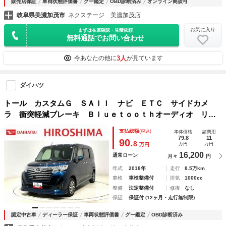
販売店保証
車両状態評価書
グー鑑定
OBD診断済み
オンライン商談可
岐阜県美濃加茂市
ネクステージ 美濃加茂店
お気に入り
まずは在庫確認・見積依頼
無料通話でお問い合わせ
3人
今あなたの他に
が見ています
ダイハツ
トール カスタムＧ ＳＡＩＩ ナビ ＥＴＣ サイドカメ
ラ 衝突軽減ブレーキ Ｂｌｕｅｔｏｏｔｈオーディオ リア
カメラ ＬＥＤ Ａライト Ａストップ ナビＴＶ 横滑り防
支払総額
(税込)
本体価格
諸費用
止装置 メモリナビ 助手席エアバック 電格ミラー ドライ
79.8
11
90.
8
万円
万円
万円
ブレコーダー クルコン
16,200
通常ローン
月々
円
年式
2018年
走行
8.5万km
車検
車検整備付
排気
1000cc
整備
法定整備付
修復
なし
保証
保証付 (12ヶ月・走行無制限)
認定中古車
ディーラー保証
車両状態評価書
グー鑑定
OBD診断済み