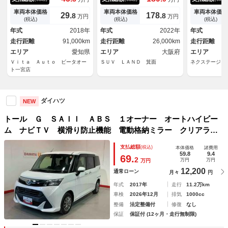
ＥＤヘッドライト 衝突軽減ブ
電動ドア 全周囲カメラ 衝突
カメラ 両側
レーキ 両側パワスラ Ｂｌｕ
軽減システム レーダークルー
ア 衝突軽減
車両本体価格
車両本体価格
車両本体価格
29.
178.
8
8
万円
万円
ｅｔｏｏｔｈ クルコン 純正
ズ ハーフレザーシート ドラ
ズコントロー
(税込)
(税込)
(税込)
１５インチ鉄
レコ コーナーセンサー スマ
ＴＣ ｂｌｕ
年式
2018年
年式
2022年
年式
ートキー ＬＥＤヘッド ビル
生 オートハ
走行距離
91,000km
走行距離
26,000km
走行距離
トインＥＴＣ
ヘッドライト
エリア
愛知県
エリア
大阪府
エリア
Ｖｉｔａ Ａｕｔｏ ビータオー
ＳＵＶ ＬＡＮＤ 箕面
ネクステージ 
ト一宮店
ダイハツ
NEW
トール Ｇ ＳＡＩＩ ＡＢＳ １オーナー オートハイビー
ム ナビＴＶ 横滑り防止機能 電動格納ミラー クリアラン
スソナー キーフリー アイドリングストップ レーンアシス
支払総額
(税込)
本体価格
諸費用
ト オートライト 盗難防止システム スマートキー
59.8
9.4
69.
2
万円
万円
万円
12,200
通常ローン
月々
円
年式
2017年
走行
11.2万km
車検
2026年12月
排気
1000cc
整備
法定整備付
修復
なし
保証
保証付 (12ヶ月・走行無制限)