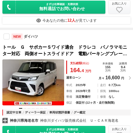
お気に入り
まずは在庫確認・見積依頼
無料通話でお問い合わせ
12人
今あなたの他に
が見ています
ダイハツ
NEW
トール Ｇ サポカーＳワイド適合 ドラレコ パノラマモニ
ター対応 両側オートスライドドア 電動パーキングブレー
キ ディスプレイオーディオ ＵＳＢ接続端子 コーナーセン
支払総額
(税込)
本体価格
諸費用
サー ＥＴＣ キーフリー
155
9.4
164.
4
万円
万円
万円
16,600
通常ローン
月々
円
年式
2025年
走行
0.7万km
車検
2028年7月
排気
1000cc
整備
法定整備付
修復
なし
保証
保証付 (12ヶ月・走行無制限)
認定中古車
ディーラー保証
車両状態評価書
グー鑑定
神奈川県海老名市
神奈川ダイハツ販売株式会社 Ｕ－ＣＡＲ海老名
お気に入り
まずは在庫確認・見積依頼