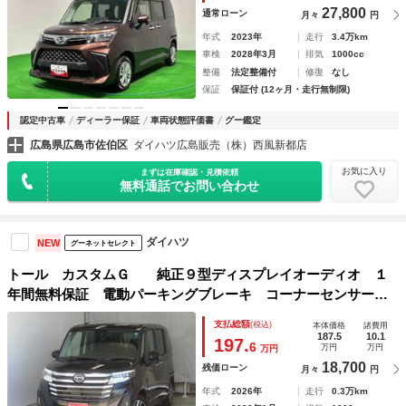
27,800
通常ローン
月々
円
年式
2023年
走行
3.4万km
車検
2028年3月
排気
1000cc
整備
法定整備付
修復
なし
保証
保証付 (12ヶ月・走行無制限)
認定中古車
ディーラー保証
車両状態評価書
グー鑑定
広島県広島市佐伯区
ダイハツ広島販売（株）西風新都店
お気に入り
まずは在庫確認・見積依頼
無料通話でお問い合わせ
ダイハツ
NEW
グーネットセレクト
トール カスタムＧ 純正９型ディスプレイオーディオ １
年間無料保証 電動パーキングブレーキ コーナーセンサー
Ｂｌｕｅｔｏｏｔｈ 左右パワースライドドア ＨＤＭＩ接
支払総額
(税込)
本体価格
諸費用
続 ＬＥＤヘッドライト フルセグテレビ ワンオーナー
187.5
10.1
197.
6
万円
万円
万円
点検記録簿 電格ミラー バックカメラ キーフリー
18,700
残価ローン
月々
円
年式
2026年
走行
0.3万km