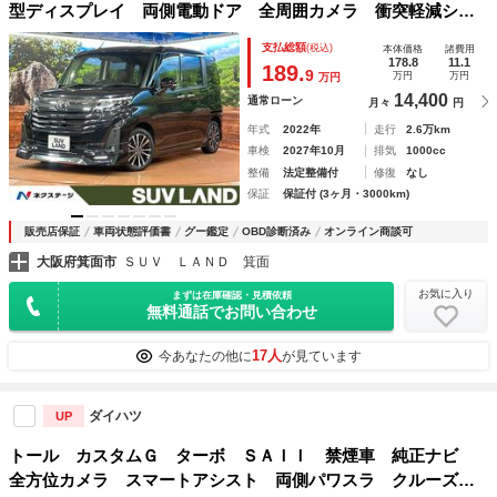
型ディスプレイ 両側電動ドア 全周囲カメラ 衝突軽減シス
テム レーダークルーズ ハーフレザーシート ドラレコ コ
支払総額
(税込)
本体価格
諸費用
ーナーセンサー スマートキー ＬＥＤヘッド ビルトインＥ
178.8
11.1
189.
9
万円
万円
万円
ＴＣ
14,400
通常ローン
月々
円
年式
2022年
走行
2.6万km
車検
2027年10月
排気
1000cc
整備
法定整備付
修復
なし
保証
保証付 (3ヶ月・3000km)
販売店保証
車両状態評価書
グー鑑定
OBD診断済み
オンライン商談可
大阪府箕面市
ＳＵＶ ＬＡＮＤ 箕面
お気に入り
まずは在庫確認・見積依頼
無料通話でお問い合わせ
17人
今あなたの他に
が見ています
ダイハツ
UP
トール カスタムＧ ターボ ＳＡＩＩ 禁煙車 純正ナビ
全方位カメラ スマートアシスト 両側パワスラ クルーズコ