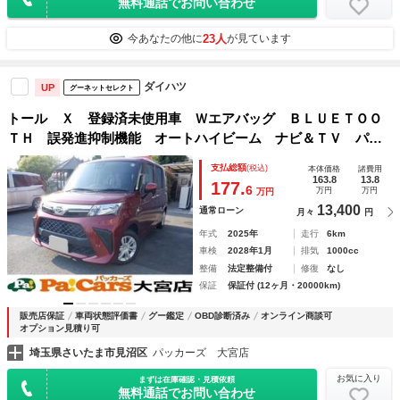
無料通話でお問い合わせ
23人
今あなたの他に
が見ています
ダイハツ
UP
グーネットセレクト
トール Ｘ 登録済未使用車 Ｗエアバッグ ＢＬＵＥＴＯＯ
ＴＨ 誤発進抑制機能 オートハイビーム ナビ＆ＴＶ パー
キングセンサー メモリーナビ エコアイドル キーレス 横
支払総額
(税込)
本体価格
諸費用
滑り防止機能 禁煙車 ＡＢＳ バックカメラ
163.8
13.8
177.
6
万円
万円
万円
13,400
通常ローン
月々
円
年式
2025年
走行
6km
車検
2028年1月
排気
1000cc
整備
法定整備付
修復
なし
保証
保証付 (12ヶ月・20000km)
販売店保証
車両状態評価書
グー鑑定
OBD診断済み
オンライン商談可
オプション見積り可
埼玉県さいたま市見沼区
パッカーズ 大宮店
お気に入り
まずは在庫確認・見積依頼
無料通話でお問い合わせ