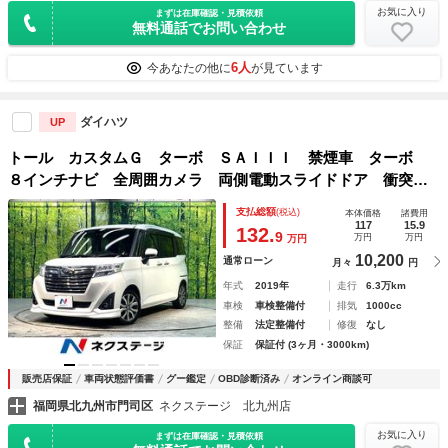
お気に入り
まずは在庫確認・見積依頼
無料通話でお問い合わせ
6人
今あなたの他に
が見ています
ダイハツ
UP
トール カスタムＧ ターボ ＳＡＩＩＩ 禁煙車 ターボ
８インチナビ 全周囲カメラ 両側電動スライドドア 衝突軽
減システム クルーズコントロール フルセグ ＥＴＣ ｂｌ
支払総額
(税込)
本体価格
諸費用
ｕｅｔｏｏｔｈ再生 オートハイビーム ＬＥＤヘッドライ
117
15.9
132.
9
万円
万円
万円
ト ＬＥＤフォグ
10,200
通常ローン
月々
円
年式
2019年
走行
6.3万km
車検
車検整備付
排気
1000cc
整備
法定整備付
修復
なし
保証
保証付 (3ヶ月・3000km)
販売店保証
車両状態評価書
グー鑑定
OBD診断済み
オンライン商談可
福岡県北九州市門司区
ネクステージ 北九州店
お気に入り
まずは在庫確認・見積依頼