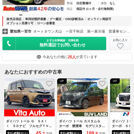
整備
法定整備付
修復
なし
保証
保証付 (1ヶ月・走行無制限)
販売店保証
車両状態評価書
グー鑑定
OBD診断済み
オンライン商談可
オプション見積り可
ローン仮審査
愛知県一宮市
オートタウン犬山 一宮千秋店 第一展示場 普通車センター
お気に入り
まずは在庫確認・見積依頼
無料通話でお問い合わせ
20人
今あなたの他に
が見ています
あなたにおすすめの中古車
UP
UP
ダイハツ トール Ｇ ＳＡＩ
ダイハツ トール カスタムＧ
ダイハツ ト
Ｉ ＳＤナビ フルセグＴＶ
ターボ 禁煙車 モデリスタエ
ターボ ＳＡ
リアカメラ スマートキー Ｌ
アロ ９型ディスプレイ 両側
ターボ ８イ
45.
189.
3
9
支払総額
支払総額
支払総額
(税込)
(税込)
(税込)
万円
万円