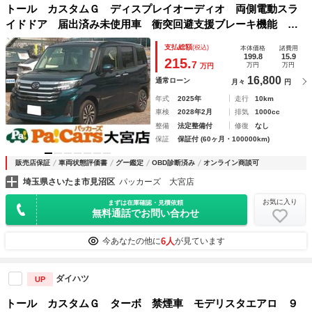
トール カスタムＧ ディスプレイオーディオ 両側電動スラ
イドドア 届出済み未使用車 衝突回避支援ブレーキ機能 追
従クルーズ Ｃソナー 電格ミラー エアコン フリーキー
支払総額
(税込)
本体価格
諸費用
ＥＳＣ Ｉストップ ウォークスルー 禁煙
199.8
15.9
215.
7
万円
万円
万円
16,800
通常ローン
月々
円
年式
2025年
走行
10km
車検
2028年2月
排気
1000cc
整備
法定整備付
修復
なし
保証
保証付 (60ヶ月・100000km)
販売店保証
車両状態評価書
グー鑑定
OBD診断済み
オンライン商談可
埼玉県さいたま市見沼区
パッカーズ 大宮店
お気に入り
まずは在庫確認・見積依頼
無料通話でお問い合わせ
6人
今あなたの他に
が見ています
ダイハツ
UP
トール カスタムＧ ターボ 禁煙車 モデリスタエアロ ９