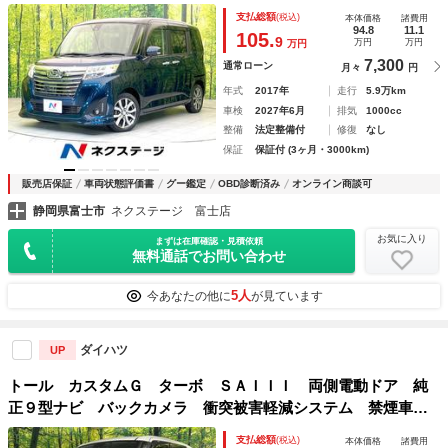
ントロール Ｂｌｕｅｔｏｏｔｈ ＥＴＣ ドライブレコーダ
支払総額
(税込)
本体価格
諸費用
ー ＬＥＤヘッドライト ロールサンシェード アイドリング
94.8
11.1
105.
9
万円
万円
万円
ストップ
7,300
通常ローン
月々
円
年式
2017年
走行
5.9万km
車検
2027年6月
排気
1000cc
整備
法定整備付
修復
なし
保証
保証付 (3ヶ月・3000km)
販売店保証
車両状態評価書
グー鑑定
OBD診断済み
オンライン商談可
静岡県富士市
ネクステージ 富士店
お気に入り
まずは在庫確認・見積依頼
無料通話でお問い合わせ
5人
今あなたの他に
が見ています
ダイハツ
UP
トール カスタムＧ ターボ ＳＡＩＩＩ 両側電動ドア 純
正９型ナビ バックカメラ 衝突被害軽減システム 禁煙車
ドラレコ コーナーセンサー スマートキー ＬＥＤヘッド
支払総額
(税込)
本体価格
諸費用