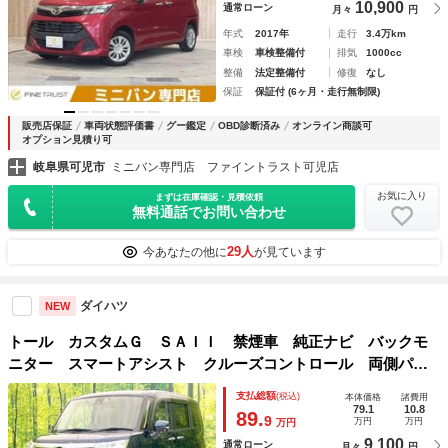
10,900
通常ローン
月々
円
年式
2017年
走行
3.4万km
車検
車検整備付
排気
1000cc
整備
法定整備付
修復
なし
保証
保証付 (6ヶ月・走行無制限)
販売店保証
車両状態評価書
グー鑑定
OBD診断済み
オンライン商談可
オプション見積り可
岐阜県可児市
ミニバン専門店 ファイントラスト可児店
お気に入り
まずは在庫確認・見積依頼
無料通話でお問い合わせ
29人
今あなたの他に
が見ています
ダイハツ
NEW
トール カスタムＧ ＳＡＩＩ 禁煙車 純正ナビ バックモ
ニター スマートアシスト クルーズコントロール 両側パワ
スラ ＥＴＣ ドラレコ シートヒーター ＬＥＤヘッド フ
支払総額
(税込)
本体価格
諸費用
ォグ オートライト オートエアコン スマートキー
79.1
10.8
89.
9
万円
万円
万円
9,100
通常ローン
月々
円