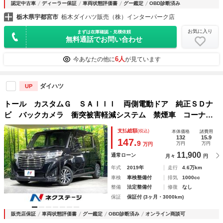
認定中古車
ディーラー保証
車両状態評価書
グー鑑定
OBD診断済み
栃木県宇都宮市
栃木ダイハツ販売（株）インターパーク店
お気に入り
まずは在庫確認・見積依頼
無料通話でお問い合わせ
6人
今あなたの他に
が見ています
ダイハツ
UP
トール カスタムＧ ＳＡＩＩＩ 両側電動ドア 純正ＳＤナ
ビ バックカメラ 衝突被害軽減システム 禁煙車 コーナー
センサー スマートキー ＬＥＤヘッド クルコン 純正１４
支払総額
(税込)
本体価格
諸費用
インチアルミ オートハイビーム オートライト オートエア
132
15.9
147.
9
万円
万円
万円
コン
11,900
通常ローン
月々
円
年式
2019年
走行
4.6万km
車検
車検整備付
排気
1000cc
整備
法定整備付
修復
なし
保証
保証付 (3ヶ月・3000km)
販売店保証
車両状態評価書
グー鑑定
OBD診断済み
オンライン商談可