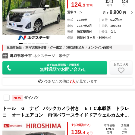
クルコン 純正１５インチアルミ オートハイビーム 車線逸
114.3
10.6
124.
9
万円
万円
万円
脱警報
9,900
通常ローン
月々
円
年式
2020年
走行
6.2万km
車検
2027年2月
排気
1000cc
整備
法定整備付
修復
なし
保証
保証付 (3ヶ月・3000km)
販売店保証
車両状態評価書
グー鑑定
OBD診断済み
オンライン商談可
鳥取県米子市
ネクステージ 米子店
お気に入り
まずは在庫確認・見積依頼
無料通話でお問い合わせ
7人
今あなたの他に
が見ています
ダイハツ
NEW
トール Ｇ ナビ バックカメラ付き ＥＴＣ車載器 ドラレ
コ オートエアコン 両側パワースライドドアウェルカムオー
プン機能 コーナーセンサー シートアンダートレイ オート
支払総額
(税込)
本体価格
諸費用
格納機能付きドアミラー
129.8
9.6
139.
4
万円
万円
万円