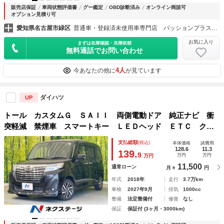
販売店保証
車両状態評価書
グー鑑定
OBD診断済み
オンライン商談可
オプション見積り可
愛知県名古屋市緑区
普通車・登録済未使用車専門店 パッションプラス南大高店 株式会社パッション
お気に入り
まずは在庫確認・見積依頼
無料通話でお問い合わせ
4人
今あなたの他に
が見ています
ダイハツ
UP
トール カスタムＧ ＳＡＩＩ 両側電動ドア 純正ナビ 衝
突軽減 禁煙車 スマートキー ＬＥＤヘッド ＥＴＣ クル
コン 車線逸脱警報 オートライト オートエアコン 純正１
支払総額
(税込)
本体価格
諸費用
４インチアルミ Ｂｌｕｅｔｏｏｔｈ再生
128.6
11.3
139.
9
万円
万円
万円
11,500
通常ローン
月々
円
年式
2018年
走行
3.7万km
車検
2027年9月
排気
1000cc
整備
法定整備付
修復
なし
保証
保証付 (3ヶ月・3000km)