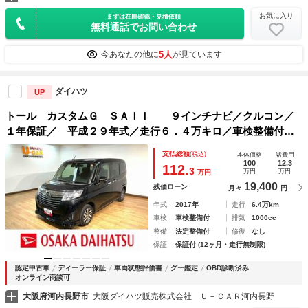
お気に入り
まずは在庫確認・見積依頼
無料通話でお問い合わせ
5人
今あなたの他に
が見ています
ダイハツ
UP
トール カスタムＧ ＳＡＩＩ ９インチナビ／クルコン／
１年保証／ 平成２９年式／走行６．４万キロ／車検整備付き
／９インチナビ／ＥＴＣ／両側パワースライドドア／キーフリ
支払総額
(税込)
本体価格
諸費用
ー／ＬＥＤヘッドライト／衝突軽減ブレーキ／フォグランプ／
100
12.3
112.
3
万円
万円
万円
クルーズコントロール／オートライト
19,400
残価ローン
月々
円
年式
2017年
走行
6.4万km
車検
車検整備付
排気
1000cc
整備
法定整備付
修復
なし
保証
保証付 (12ヶ月・走行無制限)
認定中古車
ディーラー保証
車両状態評価書
グー鑑定
OBD診断済み
オンライン商談可
大阪府河内長野市
大阪ダイハツ販売株式会社 Ｕ－ＣＡＲ河内長野