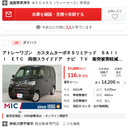
滋賀県草津市
ＷＥＣＡＲＳ（ウィーカーズ）草津店
お気に入り
在庫を確認・見積り依頼する
2人
今あなたの他に
が見ています
ダイハツ
UP
アトレーワゴン カスタムターボＲＳリミテッド ＳＡＩＩ
Ｉ ＥＴＣ 両側スライドドア ナビ ＴＶ 衝突被害軽減シ
ステム オートマチックハイビーム オートライト ＬＥＤヘ
支払総額
(税込)
本体価格
諸費用
ッドランプ キーレスエントリー アイドリングストップ 電
108.7
8.2
116.
9
万円
万円
万円
動格納ミラー ターボ
14,200
通常ローン
月々
円
年式
2021年
走行
5.0万km
車検
車検整備付
排気
660cc
整備
法定整備付
修復
なし
保証
保証付 (3ヶ月・走行無制限)
販売店保証
OBD診断済み
オンライン商談可
神奈川県平塚市
軽自動車専門店 ニコモ湘南