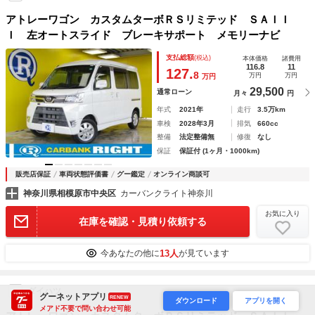
アトレーワゴン カスタムターボＲＳリミテッド ＳＡＩＩ
Ｉ 左オートスライド ブレーキサポート メモリーナビ
支払総額
(税込)
本体価格
諸費用
116.8
11
127.
8
万円
万円
万円
29,500
通常ローン
月々
円
年式
2021年
走行
3.5万km
車検
2028年3月
排気
660cc
整備
法定整備無
修復
なし
保証
保証付 (1ヶ月・1000km)
販売店保証
車両状態評価書
グー鑑定
オンライン商談可
神奈川県相模原市中央区
カーバンクライト神奈川
お気に入り
在庫を確認・見積り依頼する
13人
今あなたの他に
が見ています
ダイハツ
グーネットアプリ
RENEW
ダウンロード
アプリを開く
メアド不要で問い合わせ可能