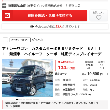
埼玉県狭山市
埼玉ダイハツ販売株式会社 川越狭山店
お気に入り
在庫を確認・見積り依頼する
12人
今あなたの他に
が見ています
ダイハツ
グーネットセレクト
アトレーワゴン カスタムターボＲＳリミテッド ＳＡＩＩ
Ｉ 禁煙車 ハイルーフ ターボ 純正ディスプレイオーディ
オ ＣＤ／ＤＶＤ再生 Ｂｌｕｅｔｏｏｔｈ接続 ＵＳＢ バ
支払総額
(税込)
本体価格
諸費用
ックカメラ キーレス パワースライドドア ブレーキアシス
124.8
10
134.
8
万円
万円
万円
ト レーンアシスト 純正１３ＡＷ
19,500
通常ローン
月々
円
年式
2018年
走行
2.4万km
車検
車検整備付
排気
660cc
整備
法定整備付
修復
なし
保証
保証付 (3ヶ月・3000km)
販売店保証
車両状態評価書
グー鑑定
オンライン商談可
オプション見積り可
ローン仮審査