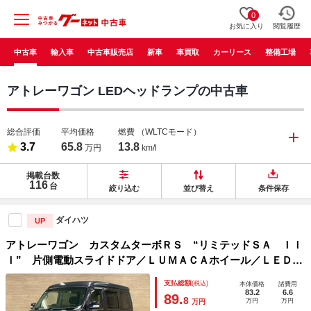
0
お気に入り
閲覧履歴
中古車
輸入車
中古車販売店
新車
車買取
カーリース
整備工場
アトレーワゴン LEDヘッドランプの中古車
総合評価
平均価格
燃費
（WLTCモード）
3.7
65.8
13.8
万円
km/l
掲載台数
116
台
絞り込む
並び替え
条件保存
ダイハツ
UP
アトレーワゴン カスタムターボＲＳ “リミテッドＳＡ ＩＩ
Ｉ” 片側電動スライドドア／ＬＵＭＡＣＡホイール／ＬＥＤヘ
ッドライト／衝突軽減ブレーキ／オートハイビーム／クリアラ
支払総額
(税込)
本体価格
諸費用
ンスソナー／アイドリングストップ／車線逸脱警報機能／オー
83.2
6.6
89.
8
万円
万円
万円
トエアコン／ＥＴＣ車載器