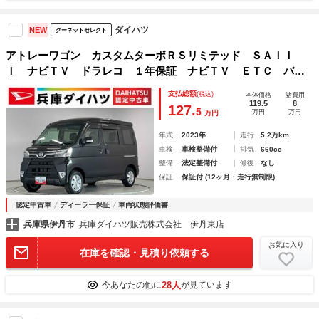
ダイハツ
NEW
グーネットセレクト
アトレーワゴン カスタムターボＲＳリミテッド ＳＡＩＩ
Ｉ ナビＴＶ ドラレコ １年保証 ナビＴＶ ＥＴＣ バッ
クカメラ ドラレコ 片側電動スライドドア リアコーナーセ
支払総額
(税込)
本体価格
諸費用
ンサー ＤＶＤ ＵＳＢ接続 Ｂｌｕｅｔｏｏｔｈ オートハ
119.5
8
127.
5
万円
万円
万円
イビーム シートカバー １３インチ純正アルミホイール
年式
2023年
走行
5.2万km
車検
車検整備付
排気
660cc
整備
法定整備付
修復
なし
保証
保証付 (12ヶ月・走行無制限)
認定中古車
ディーラー保証
車両状態評価書
兵庫県伊丹市
兵庫ダイハツ販売株式会社 伊丹東店
お気に入り
在庫を確認・見積り依頼する
28人
今あなたの他に
が見ています