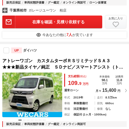
販売店保証
車両状態評価書
グー鑑定
オンライン商談可
ローン仮審査
千葉県柏市
ガレージユーワン 柏店
お気に入り
在庫を確認・見積り依頼する
7人
今あなたの他に
が見ています
ダイハツ
UP
アトレーワゴン カスタムターボＲＳリミテッドＳＡ３
★★★新品タイヤ／純正 ＳＤナビ／スマートアシスト（トヨ
タ・ダイハツ）／電動スライドドア／車線逸脱防止支援システ
支払総額
(税込)
本体価格
諸費用
ム／ヘッドランプ ＬＥＤ／ＵＳＢジャック／Ｂｌｕｅｔｏｏ
98.1
11.8
109.
9
万円
万円
万円
ｔｈ接続／ＥＴＣ／ＥＢＤ付ＡＢＳ
15,400
通常ローン
月々
円
年式
2019年
走行
8.5万km
車検
車検整備付
排気
660cc
整備
法定整備付
修復
なし
保証
保証付 (1ヶ月・1000km)
販売店保証
車両状態評価書
グー鑑定
オンライン商談可