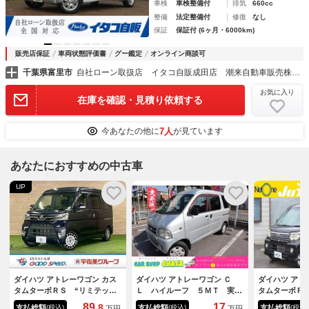
車検
車検整備付
排気
660cc
整備
法定整備付
修復
なし
保証
保証付 (6ヶ月・6000km)
販売店保証
車両状態評価書
グー鑑定
オンライン商談可
千葉県富里市
自社ローン取扱店 イタコ自販成田店 潮来自動車販売株式会社
お気に入り
在庫を確認・見積り依頼する
7人
今あなたの他に
が見ています
あなたにおすすめの中古車
UP
ダイハツ アトレーワゴン カス
ダイハツ アトレーワゴン Ｃ
ダイハツ アト
タムターボＲＳ “リミテッド
Ｌ ハイルーフ ５ＭＴ 実走
タムターボＲ
ＳＡ ＩＩＩ” 片側電動スラ
行８４０００ｋｍ 両側スライ
ビ 車中泊 
89.
17
8
支払総額
支払総額
支払総額
(税込)
(税込)
(税込)
万円
万円