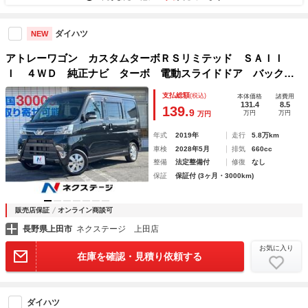
ダイハツ
NEW
アトレーワゴン カスタムターボＲＳリミテッド ＳＡＩＩ
Ｉ ４ＷＤ 純正ナビ ターボ 電動スライドドア バックカ
メラ スマートアシスト 禁煙車 ドラレコ ＬＥＤヘッド
支払総額
(税込)
本体価格
諸費用
ＥＴＣ 純正１３インチアルミ オートエアコン Ｂｌｕｅｔ
131.4
8.5
139.
9
万円
万円
万円
ｏｏｔｈ ＣＤ ＤＶＤ再生
年式
2019年
走行
5.8万km
車検
2028年5月
排気
660cc
整備
法定整備付
修復
なし
保証
保証付 (3ヶ月・3000km)
販売店保証
オンライン商談可
長野県上田市
ネクステージ 上田店
お気に入り
在庫を確認・見積り依頼する
ダイハツ