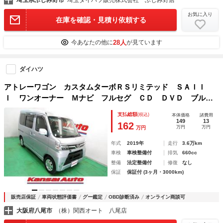
埼玉県ふじみ野市
埼玉ダイハツ販売株式会社 ふじみ野店
お気に入り
在庫を確認・見積り依頼する
28人
今あなたの他に
が見ています
ダイハツ
アトレーワゴン カスタムターボＲＳリミテッド ＳＡＩＩ
Ｉ ワンオーナー Ｍナビ フルセグ ＣＤ ＤＶＤ ブルー
トゥース ドラレコ ＥＴＣ 左側電動ドア Ａストップ キ
支払総額
(税込)
本体価格
諸費用
ーレス 電格ミラー Ｓアラーム ＬＥＤヘッド フォグ ル
149
13
162
万円
万円
万円
ーフコンソール リアワイパー ＡＢＳ
年式
2019年
走行
3.6万km
車検
車検整備付
排気
660cc
整備
法定整備付
修復
なし
保証
保証付 (3ヶ月・3000km)
販売店保証
車両状態評価書
グー鑑定
OBD診断済み
オンライン商談可
大阪府八尾市
（株）関西オート 八尾店