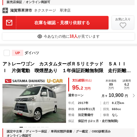
販売店保証
オンライン商談可
滋賀県草津市
ネクステージ 草津店
お気に入り
在庫を確認・見積り依頼する
18人
今あなたの他に
が見ています
ダイハツ
UP
アトレーワゴン カスタムターボＲＳリミテッド ＳＡＩＩ
Ｉ 片側電動 喫煙歴あり １年保証距離無制限 走行距離８
２１４６キロ 純正カーペットマット 運転席助手席エアバッ
支払総額
(税込)
本体価格
諸費用
グ ＬＥＤヘッドランプ アイドリングストップ 片側電動ス
89
6.2
95.
2
万円
万円
万円
ライドドア キーレスエントリー
10,900
通常ローン
月々
円
年式
2017年
走行
8.2万km
車検
2026年11月
排気
660cc
整備
法定整備付
修復
なし
保証
保証付 (12ヶ月・走行無制限)
認定中古車
ディーラー保証
車両状態評価書
グー鑑定
OBD診断済み
オンライン商談可