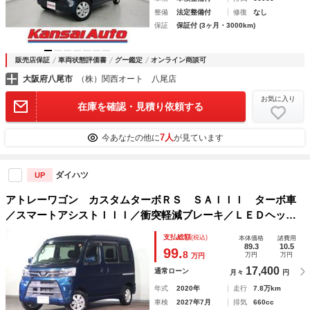
整備
法定整備付
修復
なし
保証
保証付 (3ヶ月・3000km)
販売店保証
車両状態評価書
グー鑑定
オンライン商談可
大阪府八尾市
（株）関西オート 八尾店
お気に入り
在庫を確認・見積り依頼する
7人
今あなたの他に
が見ています
ダイハツ
UP
アトレーワゴン カスタムターボＲＳ ＳＡＩＩＩ ターボ車
／スマートアシストＩＩＩ／衝突軽減ブレーキ／ＬＥＤヘッド
ライト／オートハイビーム／キーレスエントリー／純正１３イ
支払総額
(税込)
本体価格
諸費用
ンチＡＷ／アイドリングストップ／電動格納ミラー／横滑り防
89.3
10.5
99.
8
万円
万円
万円
止機能
17,400
通常ローン
月々
円
年式
2020年
走行
7.8万km
車検
2027年7月
排気
660cc