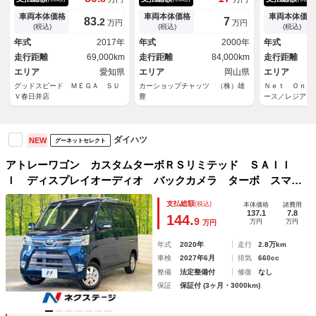
イドドア／ＬＵＭＡＣＡホイー
ドドア 令和３年タイミングベ
リアテーブル
ル／ＬＥＤヘッドライト／衝突
ルト交換済み エアコン パワ
ＥＴＣ 純正
車両本体価格
車両本体価格
車両本体価格
83.
7
2
万円
万円
軽減ブレーキ／オートハイビー
ステ エアバック キーレス
ミ ＨＩＤヘ
(税込)
(税込)
(税込)
ム／クリアランスソナー／アイ
Ｕ
グライト キ
年式
2017年
年式
2000年
年式
ドリングストップ／車線逸脱警
アバッグ 両
走行距離
69,000km
走行距離
84,000km
走行距離
報機能／オートエアコン／ＥＴ
Ｃ車載器
エリア
愛知県
エリア
岡山県
エリア
グッドスピード ＭＥＧＡ ＳＵ
カーショップチャッツ （株）雄
Ｎｅｔ Ｏｎｅ
Ｖ春日井店
豊
ース／レジアス
ートボーイ Ｊ
ダイハツ
NEW
グーネットセレクト
アトレーワゴン カスタムターボＲＳリミテッド ＳＡＩＩ
Ｉ ディスプレイオーディオ バックカメラ ターボ スマー
トアシスト 電動ドア ＬＥＤヘッド＆フォグ オートハイビ
支払総額
(税込)
本体価格
諸費用
ーム オートエアコン リモコンキ― 純正１３インチアルミ
137.1
7.8
144.
9
万円
万円
万円
年式
2020年
走行
2.8万km
車検
2027年6月
排気
660cc
整備
法定整備付
修復
なし
保証
保証付 (3ヶ月・3000km)