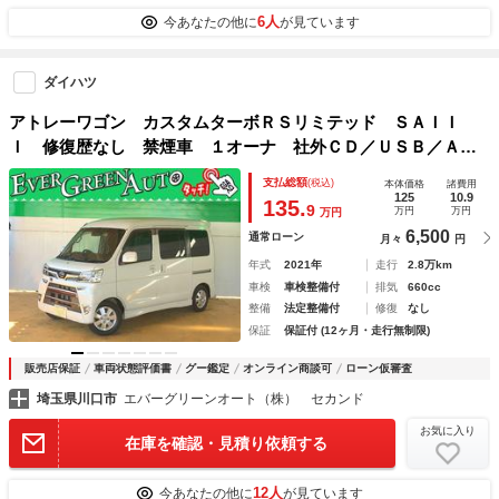
6人
今あなたの他に
が見ています
ダイハツ
アトレーワゴン カスタムターボＲＳリミテッド ＳＡＩＩ
Ｉ 修復歴なし 禁煙車 １オーナ 社外ＣＤ／ＵＳＢ／ＡＵ
Ｘ接続 衝突軽減ブレーキ 自動ドア キーレス ｉ－ｓｔｏ
支払総額
(税込)
本体価格
諸費用
ｐ オートエアコン 社外ダウンサス 社外ラテラルロッ
125
10.9
135.
9
万円
万円
万円
ド ＬＥＤ フォグ 純正１３ＡＷ
6,500
通常ローン
月々
円
年式
2021年
走行
2.8万km
車検
車検整備付
排気
660cc
整備
法定整備付
修復
なし
保証
保証付 (12ヶ月・走行無制限)
販売店保証
車両状態評価書
グー鑑定
オンライン商談可
ローン仮審査
埼玉県川口市
エバーグリーンオート（株） セカンド
お気に入り
在庫を確認・見積り依頼する
12人
今あなたの他に
が見ています