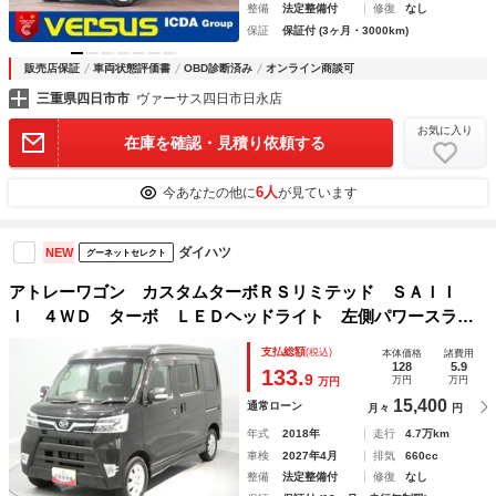
整備
法定整備付
修復
なし
保証
保証付 (3ヶ月・3000km)
販売店保証
車両状態評価書
OBD診断済み
オンライン商談可
三重県四日市市
ヴァーサス四日市日永店
お気に入り
在庫を確認・見積り依頼する
6人
今あなたの他に
が見ています
ダイハツ
NEW
グーネットセレクト
アトレーワゴン カスタムターボＲＳリミテッド ＳＡＩＩ
Ｉ ４ＷＤ ターボ ＬＥＤヘッドライト 左側パワースライ
ドドア ナビ リヤヒーター エンジンスターター スマート
支払総額
(税込)
本体価格
諸費用
アシスト
128
5.9
133.
9
万円
万円
万円
15,400
通常ローン
月々
円
年式
2018年
走行
4.7万km
車検
2027年4月
排気
660cc
整備
法定整備付
修復
なし