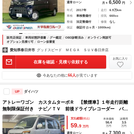
6,500
通常ローン
月々
円
年式
2017年
走行
6.9万km
車検
車検整備付
排気
660cc
整備
法定整備付
修復
なし
保証
保証付 (1ヶ月・1000km)
販売店保証
車両状態評価書
グー鑑定
OBD診断済み
オンライン商談可
オプション見積り可
ローン仮審査
愛知県春日井市
グッドスピード ＭＥＧＡ ＳＵＶ春日井店
お気に入り
在庫を確認・見積り依頼する
66人
今あなたの他に
が見ています
ダイハツ
UP
アトレーワゴン カスタムターボＲ 【禁煙車】１年走行距離
無制限保証付き ナビ／ＴＶ 前後ドライブレコーダー バッ
クカメラ ＬＥＤヘッドライト ＥＴＣ ２０２６年製造タイ
支払総額
(税込)
本体価格
諸費用
ヤ装着済み キーレスエントリー 盗難防止装置 両側スライ
56.4
3.5
59.
9
万円
万円
万円
ドドア
7,300
通常ローン
月々
円