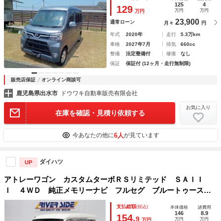
減システム オートマチックハイビーム ＬＥＤヘッドラン
125
4
129
万円
万円
万円
プ キーレスエントリー
23,900
通常ローン
月々
円
年式
2020年
走行
5.3万km
車検
2027年7月
排気
660cc
整備
法定整備付
修復
なし
保証
保証付 (12ヶ月・走行無制限)
販売店保証
オンライン商談可
鹿児島県出水市
ドウワキ自動車販売有限会社
お気に入り
在庫を確認・見積り依頼する
6人
今あなたの他に
が見ています
ダイハツ
UP
アトレーワゴン カスタムターボＲＳリミテッド ＳＡＩＩ
Ｉ ４ＷＤ 純正メモリーナビ フルセグ ブルートゥース
Ｂカメラ キーレス 純正アルミ 左パワースライドドア Ｌ
支払総額
(税込)
本体価格
諸費用
ＥＤライトフォグ オーバーヘッドシャルフ ウインカーミラ
146
8.9
154.
9
万円
万円
万円