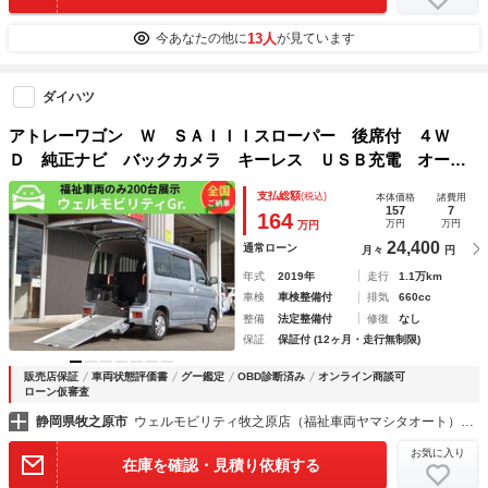
13人
今あなたの他に
が見ています
ダイハツ
アトレーワゴン Ｗ ＳＡＩＩＩスローパー 後席付 ４Ｗ
Ｄ 純正ナビ バックカメラ キーレス ＵＳＢ充電 オート
エアコン リモコン式電動ウィンチ 車いす１名＋２名 ４名
支払総額
(税込)
本体価格
諸費用
乗車 車検 ２年付 福祉装備点検済 全国対応１年故障保
157
7
164
万円
万円
万円
証 修復歴無 福祉車両
24,400
通常ローン
月々
円
年式
2019年
走行
1.1万km
車検
車検整備付
排気
660cc
整備
法定整備付
修復
なし
保証
保証付 (12ヶ月・走行無制限)
販売店保証
車両状態評価書
グー鑑定
OBD診断済み
オンライン商談可
ローン仮審査
静岡県牧之原市
ウェルモビリティ牧之原店（福祉車両ヤマシタオート）福祉車両・介護車両の大型展示場
お気に入り
在庫を確認・見積り依頼する