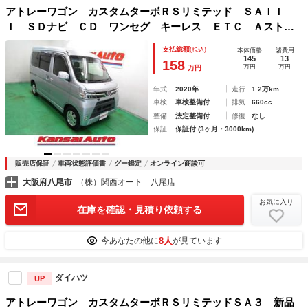
アトレーワゴン カスタムターボＲＳリミテッド ＳＡＩＩ
Ｉ ＳＤナビ ＣＤ ワンセグ キーレス ＥＴＣ Ａストッ
プ ウィンカーミラー 電格ミラー 左側パワースライドド
支払総額
(税込)
本体価格
諸費用
ア Ｓアラーム ＬＥＤヘッド フォグ オートハイビーム
145
13
158
万円
万円
万円
リアワイパー ルーフコンソール ＡＢＳ
年式
2020年
走行
1.2万km
車検
車検整備付
排気
660cc
整備
法定整備付
修復
なし
保証
保証付 (3ヶ月・3000km)
販売店保証
車両状態評価書
グー鑑定
オンライン商談可
大阪府八尾市
（株）関西オート 八尾店
お気に入り
在庫を確認・見積り依頼する
8人
今あなたの他に
が見ています
ダイハツ
UP
アトレーワゴン カスタムターボＲＳリミテッドＳＡ３ 新品