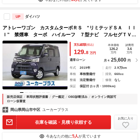
ダイハツ
UP
アトレーワゴン カスタムターボＲＳ “リミテッドＳＡ ＩＩ
Ｉ” 禁煙車 ターボ ハイルーフ ７型ナビ フルセグＴＶ
Ｂｌｕｅｔｏｏｔｈ バックカメラ ＥＴＣ 左パワースライ
支払総額
(税込)
本体価格
諸費用
ド キーレスキー ＬＥＤヘッドライト 踏み間違い防止アシ
126.2
3.6
129.
8
万円
万円
万円
スト 純正１３インチアルミ
25,600
通常ローン
月々
円
年式
2019年
走行
2.9万km
車検
車検整備付
排気
660cc
整備
法定整備付
修復
なし
保証
保証付 (1ヶ月・1000km)
販売店保証
車両状態評価書
グー鑑定
OBD診断済み
オンライン商談可
ローン仮審査
岡山県岡山市中区
ユーカープラス
お気に入り
在庫を確認・見積り依頼する
5人
今あなたの他に
が見ています