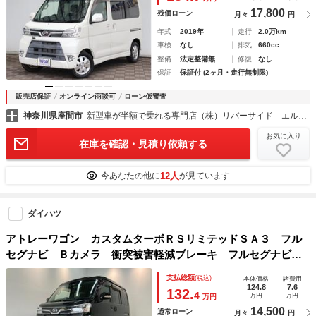
ー スマアシ アイドリングストップ
17,800
残価ローン
月々
円
年式
2019年
走行
2.0万km
車検
なし
排気
660cc
整備
法定整備無
修復
なし
保証
保証付 (2ヶ月・走行無制限)
販売店保証
オンライン商談可
ローン仮審査
神奈川県座間市
新型車が半額で乗れる専門店（株）リバーサイド エルザ２４６号店
お気に入り
在庫を確認・見積り依頼する
12人
今あなたの他に
が見ています
ダイハツ
アトレーワゴン カスタムターボＲＳリミテッドＳＡ３ フル
セグナビ Ｂカメラ 衝突被害軽減ブレーキ フルセグナビ
Ｂｌｕｅｔｏｏｔｈ ＤＶＤ再生 ＵＳＢ バックカメラ ド
支払総額
(税込)
本体価格
諸費用
ラレコ ＥＴＣ 左側電動スライドドア ＬＥＤ オートライ
124.8
7.6
132.
4
万円
万円
万円
ト 電格ミラー キーレスエントリー エコアイドル
14,500
通常ローン
月々
円