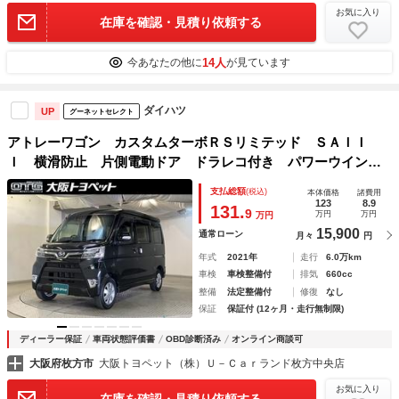
お気に入り
在庫を確認・見積り依頼する
14人
今あなたの他に
が見ています
ダイハツ
UP
グーネットセレクト
アトレーワゴン カスタムターボＲＳリミテッド ＳＡＩＩ
Ｉ 横滑防止 片側電動ドア ドラレコ付き パワーウインド
ウ パワステ エアバック ＤＶＤ再生 Ｂカメラ キーフリ
支払総額
(税込)
本体価格
諸費用
ー ナビ＆ＴＶ アイドリングストップ機能 アルミホイー
123
8.9
131.
9
万円
万円
万円
ル ＡＢＳ メモリーナビ ＬＥＤ
15,900
通常ローン
月々
円
年式
2021年
走行
6.0万km
車検
車検整備付
排気
660cc
整備
法定整備付
修復
なし
保証
保証付 (12ヶ月・走行無制限)
ディーラー保証
車両状態評価書
OBD診断済み
オンライン商談可
大阪府枚方市
大阪トヨペット（株）Ｕ－Ｃａｒランド枚方中央店
お気に入り