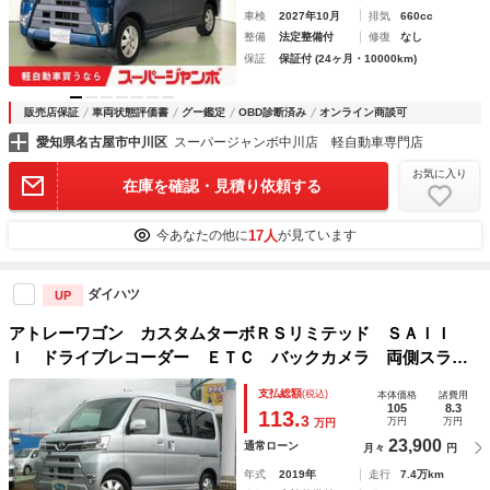
車検
2027年10月
排気
660cc
整備
法定整備付
修復
なし
保証
保証付 (24ヶ月・10000km)
販売店保証
車両状態評価書
グー鑑定
OBD診断済み
オンライン商談可
愛知県名古屋市中川区
スーパージャンボ中川店 軽自動車専門店
お気に入り
在庫を確認・見積り依頼する
17人
今あなたの他に
が見ています
ダイハツ
UP
アトレーワゴン カスタムターボＲＳリミテッド ＳＡＩＩ
Ｉ ドライブレコーダー ＥＴＣ バックカメラ 両側スライ
ド・片側電動 ナビ ＴＶ クリアランスソナー 衝突被害軽
支払総額
(税込)
本体価格
諸費用
減システム オートマチックハイビーム ＬＥＤヘッドラン
105
8.3
113.
3
万円
万円
万円
プ キーレスエントリー
23,900
通常ローン
月々
円
年式
2019年
走行
7.4万km