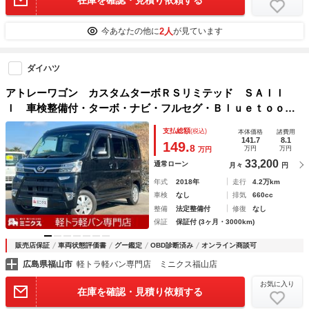
在庫を確認・見積り依頼する
2人
今あなたの他に
が見ています
ダイハツ
アトレーワゴン カスタムターボＲＳリミテッド ＳＡＩＩ
Ｉ 車検整備付・ターボ・ナビ・フルセグ・Ｂｌｕｅｔｏｏｔ
ｈ・スマートキー・ＥＴＣ・エアコン・パワーウィンドウ・エ
支払総額
(税込)
本体価格
諸費用
アバック・ＡＢＳ・横滑り防止・衝突軽減システム・電動格納
141.7
8.1
149.
8
万円
万円
万円
ミラー・盗難防止装置・ラジオ・ＣＤ
33,200
通常ローン
月々
円
年式
2018年
走行
4.2万km
車検
なし
排気
660cc
整備
法定整備付
修復
なし
保証
保証付 (3ヶ月・3000km)
販売店保証
車両状態評価書
グー鑑定
OBD診断済み
オンライン商談可
広島県福山市
軽トラ軽バン専門店 ミニクス福山店
お気に入り
在庫を確認・見積り依頼する