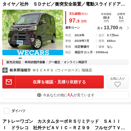
タイヤ／社外 ＳＤナビ／衝突安全装置／電動スライドドア／
車線逸脱防止支援システム／ヘッドランプ ＬＥＤ／Ｂｌｕｅ
支払総額
(税込)
本体価格
諸費用
ｔｏｏｔｈ接続／ＥＴＣ／ＥＢＤ付ＡＢＳ／横滑り防止装置／
88.8
9.1
97.
9
万円
万円
万円
アイドリングストップ
13,700
通常ローン
月々
円
年式
2018年
走行
9.7万km
車検
2028年7月
排気
660cc
整備
法定整備付
修復
なし
保証
保証付 (1ヶ月・1000km)
販売店保証
車両状態評価書
グー鑑定
オンライン商談可
岐阜県瑞穂市
ＷＥＣＡＲＳ（ウィーカーズ）瑞穂店
お気に入り
在庫を確認・見積り依頼する
4人
今あなたの他に
が見ています
ダイハツ
アトレーワゴン カスタムターボＲＳリミテッド ＳＡＩＩ
Ｉ ドラレコ 社外ナビＡＶＩＣ－ＲＺ９９ フルセグＴＶ