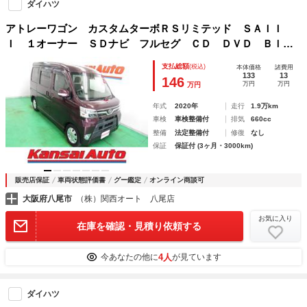
ダイハツ
アトレーワゴン カスタムターボＲＳリミテッド ＳＡＩＩ
Ｉ １オーナー ＳＤナビ フルセグ ＣＤ ＤＶＤ Ｂｌｕ
ｅｔｏｏｔｈ Ａストップ ＥＴＣ 左側電動ドア キーレ
支払総額
(税込)
本体価格
諸費用
ス 電格ミラー １３アルミ バックカメラ オートライト
133
13
146
万円
万円
万円
ＬＥＤヘッド フォグ ルーフコンソール
年式
2020年
走行
1.9万km
車検
車検整備付
排気
660cc
整備
法定整備付
修復
なし
保証
保証付 (3ヶ月・3000km)
販売店保証
車両状態評価書
グー鑑定
オンライン商談可
大阪府八尾市
（株）関西オート 八尾店
お気に入り
在庫を確認・見積り依頼する
4人
今あなたの他に
が見ています
ダイハツ