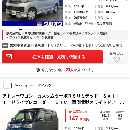
年式
2011年
走行
6.7万km
車検
2028年6月
排気
660cc
整備
法定整備付
修復
なし
保証
保証付 (12ヶ月・走行無制限)
販売店保証
車両状態評価書
グー鑑定
OBD診断済み
オンライン商談可
オプション見積り可
ローン仮審査
愛知県名古屋市名東区
【人（思い出）や荷物（仕事）が沢山積める車専門店】クルオク名古屋インター店
お気に入り
在庫を確認・見積り依頼する
20人
今あなたの他に
が見ています
ダイハツ
グーネットセレクト
アトレーワゴン カスタムターボＲＳリミテッド ＳＡＩＩ
Ｉ ドライブレコーダー ＥＴＣ 両側電動スライドドア ナ
ビ クリアランスソナー 衝突被害軽減システム オートマチ
支払総額
(税込)
本体価格
諸費用
ックハイビーム オートライト ＬＥＤヘッドランプ アイド
141.6
6.2
147.
8
万円
万円
万円
リングストップ 電動格納ミラー ＡＴ
年式
2020年
走行
3.8万km