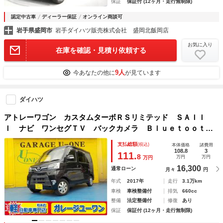
保証
保証付 (12ヶ月・走行無制限)
認定中古車
ディーラー保証
オンライン商談可
岩手県盛岡市
岩手ダイハツ販売株式会社 盛岡北飯岡店
お気に入り
在庫を確認・見積り依頼する
9人
今あなたの他に
が見ています
ダイハツ
アトレーワゴン カスタムターボＲＳリミテッド ＳＡＩＩ
Ｉ ナビ ワンセグＴＶ バックカメラ Ｂｌｕｅｔｏｏｔ
ｈ 衝突軽減ブレーキ アイドリングストップ パワースライ
支払総額
(税込)
本体価格
諸費用
ドドア キーレス ＥＴＣ ドライブレコーダー ＬＥＤヘッ
108.8
3
111.
8
万円
万円
万円
ドライト
16,300
通常ローン
月々
円
年式
2017年
走行
3.1万km
車検
車検整備付
排気
660cc
整備
法定整備付
修復
あり
保証
保証付 (12ヶ月・走行無制限)