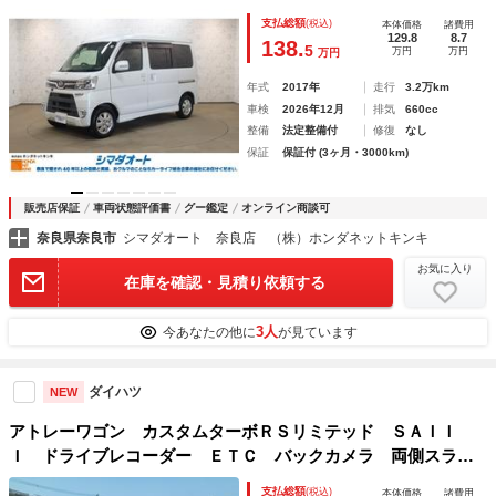
Ｂｌｕｅｔｏｏｔｈ 両側スライド・片側電動 クリアランス
支払総額
(税込)
本体価格
諸費用
ソナー 衝突被害軽減システム オートマチックハイビーム
129.8
8.7
138.
5
万円
万円
万円
ＬＥＤヘッドランプ
年式
2017年
走行
3.2万km
車検
2026年12月
排気
660cc
整備
法定整備付
修復
なし
保証
保証付 (3ヶ月・3000km)
販売店保証
車両状態評価書
グー鑑定
オンライン商談可
奈良県奈良市
シマダオート 奈良店 （株）ホンダネットキンキ
お気に入り
在庫を確認・見積り依頼する
3人
今あなたの他に
が見ています
ダイハツ
NEW
アトレーワゴン カスタムターボＲＳリミテッド ＳＡＩＩ
Ｉ ドライブレコーダー ＥＴＣ バックカメラ 両側スライ
ド・片側電動 ナビ ＴＶ クリアランスソナー 衝突被害軽
支払総額
(税込)
本体価格
諸費用