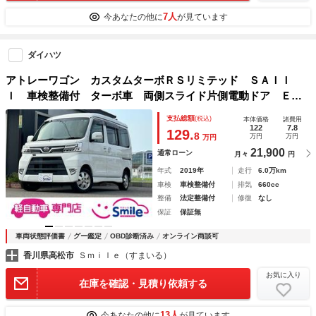
7人
今あなたの他に
が見ています
ダイハツ
アトレーワゴン カスタムターボＲＳリミテッド ＳＡＩＩ
Ｉ 車検整備付 ターボ車 両側スライド片側電動ドア ＥＴ
Ｃ ＵＳＢポート Ｂｌｕｅｔｏｏｔｈ接続 オートマチック
支払総額
(税込)
本体価格
諸費用
ハイビーム クリアランスソナー ＬＥＤヘッドランプ アイ
122
7.8
129.
8
万円
万円
万円
ドリングストップ キーレスエントリー
21,900
通常ローン
月々
円
年式
2019年
走行
6.0万km
車検
車検整備付
排気
660cc
整備
法定整備付
修復
なし
保証
保証無
車両状態評価書
グー鑑定
OBD診断済み
オンライン商談可
香川県高松市
Ｓｍｉｌｅ（すまいる）
お気に入り
在庫を確認・見積り依頼する
13人
今あなたの他に
が見ています