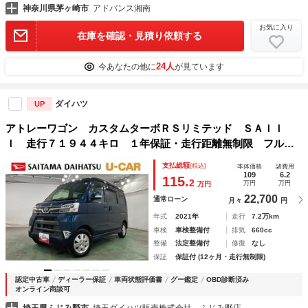
神奈川県茅ヶ崎市
アドバンス湘南
お気に入り
在庫を確認・見積り依頼する
24人
今あなたの他に
が見ています
ダイハツ
UP
アトレーワゴン カスタムターボＲＳリミテッド ＳＡＩＩ
Ｉ 走行７１９４４キロ １年保証・走行距離無制限 フルセ
グナビ ブルートゥース ドラレコ ＥＴＣ オートマチック
支払総額
(税込)
本体価格
諸費用
ハイビーム オートライト ＬＥＤヘッドライト 片側電動ス
109
6.2
115.
2
万円
万円
万円
ライドドア
22,700
通常ローン
月々
円
年式
2021年
走行
7.2万km
車検
車検整備付
排気
660cc
整備
法定整備付
修復
なし
保証
保証付 (12ヶ月・走行無制限)
認定中古車
ディーラー保証
車両状態評価書
グー鑑定
OBD診断済み
オンライン商談可