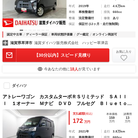
年式
2019年
走行
4.6万km
車検
車検整備付
排気
660cc
整備
法定整備付
修復
あり
保証
保証付 (12ヶ月・走行無制限)
認定中古車
ディーラー保証
車両状態評価書
グー鑑定
オンライン商談可
滋賀県草津市
滋賀ダイハツ販売株式会社 ハッピー草津店
お気に入り
【30分以内】スピード見積り
18人
今あなたの他に
が見ています
ダイハツ
アトレーワゴン カスタムターボＲＳリミテッド ＳＡＩＩ
Ｉ １オーナー Ｍナビ ＤＶＤ フルセグ Ｂｌｕｅｔｏｏ
ｔｈ ＵＳＢ Ａストップ Ｐガラス ドラレコ ＥＴＣ キ
支払総額
(税込)
本体価格
諸費用
ーレス Ｓアラーム 左側電動ドア 電格ミラー ＬＥＤヘッ
159
13
172
万円
万円
万円
ド フォグ オートハイビーム ＡＢＳ
年式
2021年
走行
3.8万km
車検
車検整備付
排気
660cc