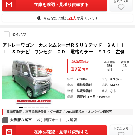
お気に入り
在庫を確認・見積り依頼する
21人
今あなたの他に
が見ています
ダイハツ
アトレーワゴン カスタムターボＲＳリミテッド ＳＡＩＩ
Ｉ ＳＤナビ ワンセグ ＣＤ 電格ミラー ＥＴＣ 左側電
動ドア Ｐガラス Ｓアラーム キーレス １３アルミ オー
支払総額
(税込)
本体価格
諸費用
トライト ＬＥＤヘッド フォグ Ｗエアバック ＡＢＳ ル
159
13
172
万円
万円
万円
ーフコンソールＢＯＸ バニティミラー
年式
2018年
走行
0.3万km
車検
車検整備付
排気
660cc
整備
法定整備付
修復
なし
保証
保証付 (3ヶ月・3000km)
販売店保証
車両状態評価書
グー鑑定
OBD診断済み
オンライン商談可
大阪府八尾市
（株）関西オート 八尾店
お気に入り
在庫を確認・見積り依頼する