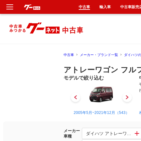
中古車
輸入車
中古車販売
新車
中古車
中古車
メーカー・ブランド一覧
ダイハツ
輸入車
アトレーワゴン フル
クルマ買取
モデルで絞り込む
カーリース
タイヤ交換
1999年6月~2005年5月（32）
2005年5月~2021年12月（543）
整備工場
メーカー
ダイハツ アトレーワゴン
車種
車検