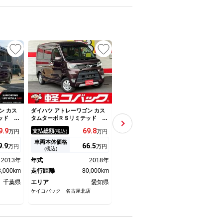
UP
ン カス
ダイハツ アトレーワゴン カス
ダイハツ アトレーワゴン カス
ダイハ
ッド ユ
タムターボＲＳリミテッド Ｓ
タムターボＲＳリミテッド Ｓ
タム
片側電動
ＡＩＩＩ 電動スライド ナビ
ＡＩＩＩ 走行７１９４４キ
ＴＣ
9.
9
69.
8
115.
2
支払総額
支払総額
支払
万円
(税込)
万円
(税込)
万円
バックカ
ＴＶ Ｂｌｕｅｔｏｏｔｈ １
ロ １年保証・走行距離無制
動 
インチア
オーナー ＬＥＤ ＥＴＣ 衝
限 フルセグナビ ブルートゥ
ント
車両本体価格
車両本体価格
車両
9.
9
66.
5
109
万円
万円
万円
エアコ
突軽減ブレーキ ＤＶＤ再生
ース ドラレコ ＥＴＣ オー
ンチ
(税込)
(税込)
 パワー
オートマチックハイビーム
トマチックハイビーム オート
難防
2013年
年式
2018年
年式
2021年
年式
ライト ＬＥＤヘッドライト
Ｄ 
8,000km
走行距離
80,000km
片側電動スライドドア
走行距離
72,000km
プレ
走行
ール
千葉県
エリア
愛知県
エリア
埼玉県
エリ
ケイコバック 名古屋北店
埼玉ダイハツ販売株式会社 ふじ
カーシ
み野店