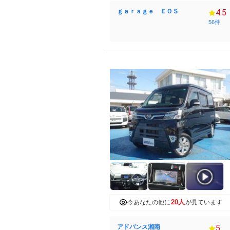
ｇａｒａｇｅ ＥＯＳ
4.5
56件
20人
今あなたの他に
が見ています
アドバンス湘南
5