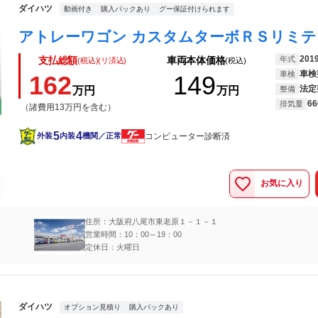
ダイハツ
動画付き
購入パックあり
グー保証付けられます
201
年式
支払総額
車両本体価格
(税込)(リ済込)
(税込)
車検
車検
162
149
法定
万円
万円
整備
66
排気量
（諸費用13万円を含む）
5
4
コンピューター診断済
外装
内装
機関／正常
お気に入り
住所：大阪府八尾市東老原１－１－１
営業時間：10：00～19：00
定休日：火曜日
ダイハツ
オプション見積り
購入パックあり