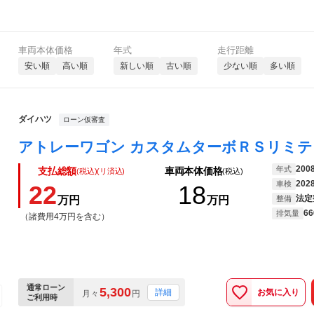
車両本体価格
年式
走行距離
安い順
高い順
新しい順
古い順
少ない順
多い順
ダイハツ
ローン仮審査
200
年式
支払総額
車両本体価格
(税込)(リ済込)
(税込)
202
車検
22
18
法定
万円
万円
整備
66
排気量
（諸費用4万円を含む）
通常ローン
5,300
お気に入り
詳細
月々
円
ご利用時