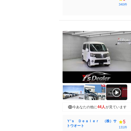
340件
44人
今あなたの他に
が見ています
Ｙ’ｓ Ｄｅａｌｅｒ （株）サ
5
トウオート
131件