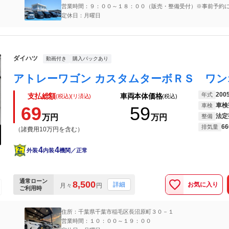
営業時間：９：００～１８：００（販売・整備受付）※事前予約
対応も可能です
定休日：月曜日
ダイハツ
動画付き
購入パックあり
200
年式
支払総額
車両本体価格
(税込)(リ済込)
(税込)
車検
車検
69
59
法定
万円
万円
整備
66
排気量
（諸費用10万円を含む）
4
4
外装
内装
機関／正常
通常ローン
8,500
お気に入り
詳細
月々
円
ご利用時
住所：千葉県千葉市稲毛区長沼原町３０－１
営業時間：１０：００～１９：００