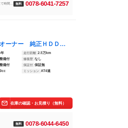
0078-6041-7257
にて時間外
無料
アトレーワゴン カスタムターボＲＳ ワンオーナー 純正ＨＤＤナビ 純正１３インチＡＷ ＨＩＤヘッドライト ＭＯＭＯステアリング ターボ 電動格納ミラー
5年
2.5万km
走行距離
整備付
なし
修復歴
整備付
保証無
保証付
0cc
AT4速
ミッション
在庫の確認・お見積り（無料）
0078-6044-6450
無料