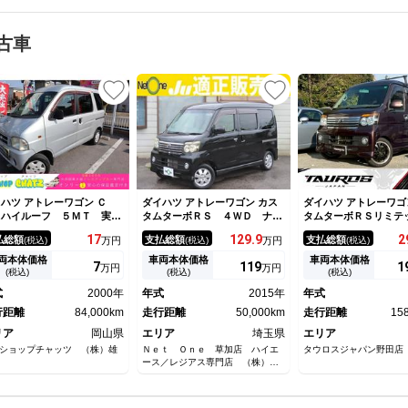
古車
ハツ アトレーワゴン Ｃ
ダイハツ アトレーワゴン カス
ダイハツ アトレーワゴ
 ハイルーフ ５ＭＴ 実走
タムターボＲＳ ４ＷＤ ナ
タムターボＲＳリミテ
８４０００ｋｍ 両側スライ
ビ 車中泊 サブバッテリー
ーザー買取車 ナビ 
17
129.
9
2
払総額
支払総額
支払総額
(税込)
万円
(税込)
万円
(税込)
ドア 令和３年タイミングベ
リアテーブル リアヒーター
パワースライドドア 
ト交換済み エアコン パワ
ＥＴＣ 純正１３インチアル
メラ ＴＶ 社外１５
両本体価格
車両本体価格
車両本体価格
7
119
1
万円
万円
テ エアバック キーレス
ミ ＨＩＤヘッドライト フォ
ルミホイール オート
(税込)
(税込)
(税込)
グライト キーレス 助手席エ
ン ＥＴＣ キーレス
式
2000年
年式
2015年
年式
アバッグ 両側スライドドア
ウィンドウ
行距離
84,000km
走行距離
50,000km
走行距離
15
リア
岡山県
エリア
埼玉県
エリア
ショップチャッツ （株）雄
Ｎｅｔ Ｏｎｅ 草加店 ハイエ
タウロスジャパン野田店
ース／レジアス専門店 （株）オ
ートボーイ ＪＵ適正販売店