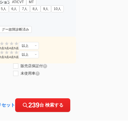
ション
AT/CVT
MT
5人
6人
7人
8人
9人
10人
グー故障診断済み
★
★
★
★
以上
2点
3点
4点
5点
★
★
★
★
以上
2点
3点
4点
5点
販売店保証付
?
未使用車
?
239
リセット
台 検索する