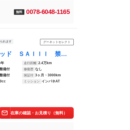
0078-6048-1165
無料
られます
グーネットセレクト
アトレーワゴン カスタムターボＲＳリミテッド ＳＡＩＩＩ 禁煙車 ハイルーフ ターボ 純正ディスプレイオーディオ ＣＤ／ＤＶＤ再生 Ｂｌｕｅｔｏｏｔｈ接続 ＵＳＢ バックカメラ キーレス パワースライドドア ブレーキアシスト レーンアシスト 純正１３ＡＷ
8年
2.4万km
走行距離
整備付
なし
修復歴
整備付
3ヶ月・3000km
保証付
0cc
インパネAT
ミッション
在庫の確認・お見積り（無料）