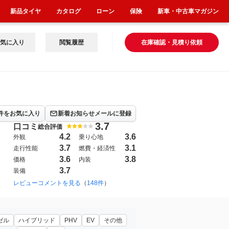
新品タイヤ
カタログ
ローン
保険
新車・中古車マガジン
気に入り
閲覧履歴
在庫確認・見積り依頼
件をお気に入り
新着お知らせメールに登録
3.7
口コミ
総合評価
4.2
3.6
外観
乗り心地
3.7
3.1
走行性能
燃費・経済性
3.6
3.8
価格
内装
3.7
装備
レビューコメントを見る
（
148件
）
ゼル
ハイブリッド
PHV
EV
その他