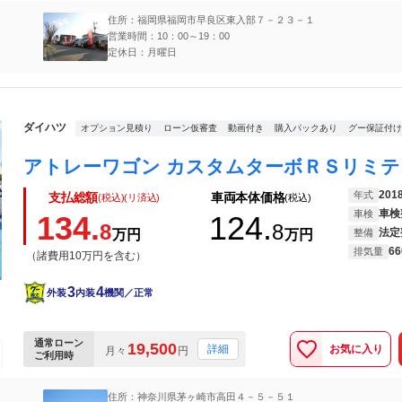
住所：福岡県福岡市早良区東入部７－２３－１
営業時間：10：00～19：00
定休日：月曜日
ダイハツ
オプション見積り
ローン仮審査
動画付き
購入パックあり
グー保証付け
201
年式
支払総額
車両本体価格
(税込)(リ済込)
(税込)
車検
車検
134.
124.
8
8
法定
万円
万円
整備
66
排気量
（諸費用10万円を含む）
3
4
外装
内装
機関／正常
通常ローン
19,500
お気に入り
詳細
月々
円
ご利用時
住所：神奈川県茅ヶ崎市高田４－５－５１