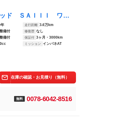
アトレーワゴン カスタムターボＲＳリミテッド ＳＡＩＩＩ ワンオーナー Ｍナビ フルセグ ＣＤ ＤＶＤ ブルートゥース ドラレコ ＥＴＣ 左側電動ドア Ａストップ キーレス 電格ミラー Ｓアラーム ＬＥＤヘッド フォグ ルーフコンソール リアワイパー ＡＢＳ
9年
3.6万km
走行距離
整備付
なし
修復歴
整備付
3ヶ月・3000km
保証付
0cc
インパネAT
ミッション
在庫の確認・お見積り（無料）
0078-6042-8516
無料