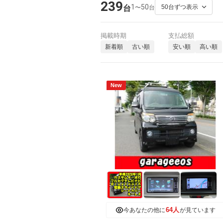
239
1
50
〜
台
台
掲載時期
支払総額
新着順
古い順
安い順
高い順
New
64人
今あなたの他に
が見ています