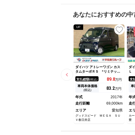
あなたにおすすめの中
UP
ダイハツ アトレーワゴン カス
ダイ
タムターボＲＳ “リミテッド
Ｌ
ＳＡ ＩＩＩ” 片側電動スラ
行
89.
8
支払総額
支
(税込)
万円
イドドア／ＬＵＭＡＣＡホイー
ド
ル／ＬＥＤヘッドライト／衝突
ル
車両本体価格
車
83.
2
万円
軽減ブレーキ／オートハイビー
ス
(税込)
ム／クリアランスソナー／アイ
Ｕ
年式
2017年
年
ドリングストップ／車線逸脱警
報機能／オートエアコン／ＥＴ
走行距離
69,000km
走
Ｃ車載器
エリア
愛知県
エ
グッドスピード ＭＥＧＡ ＳＵ
カー
Ｖ春日井店
豊