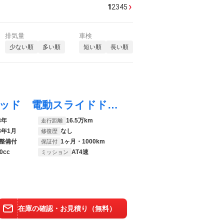
›
1
2
3
4
5
排気量
車検
少ない順
多い順
短い順
長い順
アトレーワゴン カスタムターボＲＳリミテッド 電動スライドドア フルセグテレビナビ Ｂｌｕｅｔｏｏｔｈ キーレスシートカバー キセノンライト
8年
16.5万km
走行距離
8年1月
なし
修復歴
整備付
1ヶ月・1000km
保証付
0cc
AT4速
ミッション
在庫の確認・お見積り（無料）