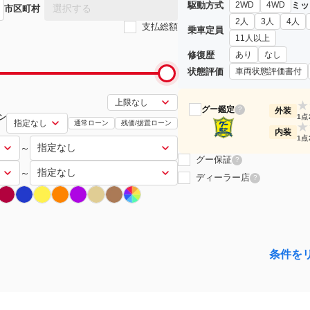
駆動方式
ミッ
2WD
4WD
選択する
市区町村
2人
3人
4人
支払総額
乗車定員
11人以上
修復歴
あり
なし
状態評価
車両状態評価書付
★
グー鑑定
?
外装
ン
1点
通常ローン
残価/据置ローン
★
内装
1点
～
グー保証
?
～
ディーラー店
?
条件を