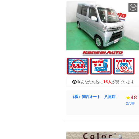
16人
今あなたの他に
が見ています
（株）関西オート 八尾店
4.8
278件