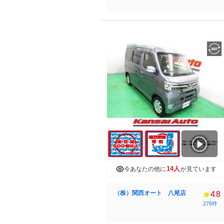
14人
今あなたの他に
が見ています
（株）関西オート 八尾店
4.8
278件