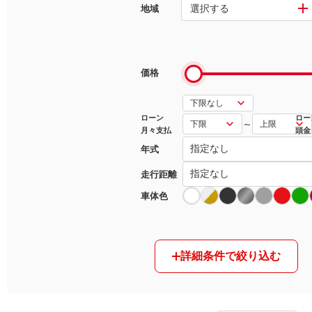
選択する
地域
マガジン
車カタログ
価格
自動車ローン
ローン
ロー
～
月々支払
頭金
保険
年式
レビュー
走行距離
車体色
価格相場
教習所
詳細条件で絞り込む
用語集