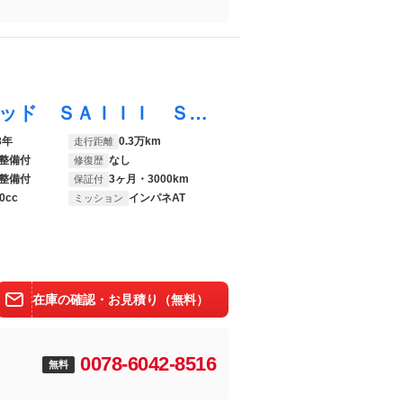
アトレーワゴン カスタムターボＲＳリミテッド ＳＡＩＩＩ ＳＤナビ ワンセグ ＣＤ 電格ミラー ＥＴＣ 左側電動ドア Ｐガラス Ｓアラーム キーレス １３アルミ オートライト ＬＥＤヘッド フォグ Ｗエアバック ＡＢＳ ルーフコンソールＢＯＸ バニティミラー
8年
0.3万km
走行距離
整備付
なし
修復歴
整備付
3ヶ月・3000km
保証付
0cc
インパネAT
ミッション
在庫の確認・お見積り（無料）
0078-6042-8516
無料