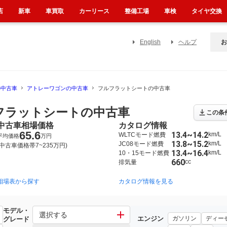
店
新車
車買取
カーリース
整備工場
車検
タイヤ交換
English
ヘルプ
お
の中古車
アトレーワゴンの中古車
フルフラットシートの中古車
フラットシートの中古車
この条
中古車相場価格
カタログ情報
65.6
13.4~14.2
km/L
WLTCモード燃費
平均価格
万円
13.8~15.2
km/L
JC08モード燃費
(中古車価格帯7~235万円)
13.4~16.4
km/L
10・15モード燃費
660
cc
排気量
相場表から探す
1999年6月~2005年5月（32）
2005年5月~2021年12月（543）
カタログ情報を見る
モデル・
選択する
エンジン
ガソリン
ディー
グレード