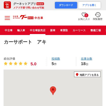
グーネットアプリ
RENEW
ダウンロード
アプリを開く
メアド不要で問い合わせ可能
0
お気に入り
閲覧履歴
中古車
輸入車
中古車販売店
新車
車買取
カーリース
整備工場
カーサポート アキ
総合評価
投稿数
在庫台数
5
18
5.0
件
台
地図アプリを見る