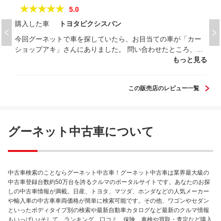
★★★★★
5.0
購入した車
トヨタピクシスバン
今回グーネットで車を探していたら、お目当ての車が「カー
ショップアキ」さんにありました。 問い合わせたところ、目
的が「釣り」であれば値段があまり変わらない車種を紹介さ
もっと見る
れ、現物をみたら、そりゃーもー素晴らしい？？ ！売れない
車種だからではなく、年式や走行、今後のメンテなど総合的
この販売店のレビュー一覧
に判断しての紹介ってこともあり、納得の一品でした！ 島に
持っていく車でしたので、アンダーコートやらグリスアップ
やら値段以上のサービス対応でした。納車後も親切に対応し
て頂き、今後もサビ補修等に対応するとの事で、本当に感謝
グーネット中古車について
してます。 ありがとうございました！
中古車検索のことならグーネット中古車！グーネット中古車は業界最大級の
中古車登録台数約50万台を誇るクルマのポータルサイトです。あなたのお探
しの中古車情報が満載。日産、トヨタ、マツダ、ホンダなどの人気メーカー
や輸入車の中古車車両価格が簡単に検索可能です。その他、ワゴンやセダン
といったボディタイプ別の検索や最新自動車カタログなど最新のクルマ情報
もいっぱい♪そして、ランキング、口コミ、保険、車検や買取・査定など購入