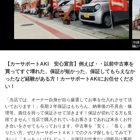
沖縄
輛が
【カーサポートAKI 安心宣言】例えば・・以前中古車を
買ってすぐ壊れた、保証が短かった、保証してもらえなか
ったなど経験がある方！カーサポートAKIにお任せくださ
い！
「当店では、オーナー自身が自ら厳選してお車を仕入れさせて頂
いております！」長期２年保証はもちろん、納車後の不具合・修
理等、責任を持って保証させて頂きます！保証が切れてる方も見
捨てません！当店で購入されているお客さまであれば末永くお付
き合いをさせてもらっております。中古車を「安く」「長く」乗
りたい方、ぜひカーサポートＡＫＩでのクルマ探しをしてみて下
さい！「まっちょいびんど～！」※保証が出来ない消耗品は事前