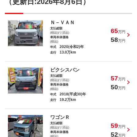
（更新日:2026年8月6日）
Ｎ－ＶＡＮ
支払総額
65
デイズ
万円
(税込)(リ済込)
車両本体価格
58
万円
(税込)
2020(令和2)年
年式
13.0万km
走行
ピクシスバン
Ｎ－ＷＧＮ
支払総額
57
万円
(税込)(リ済込)
車両本体価格
50
万円
(税込)
2018(平成30)年
年式
19.2万km
走行
Ｎ－ＢＯＸ Ｇホンダセンシング
ワゴンＲ
支払総額
59
万円
(税込)(リ済込)
車両本体価格
52
万円
(税込)