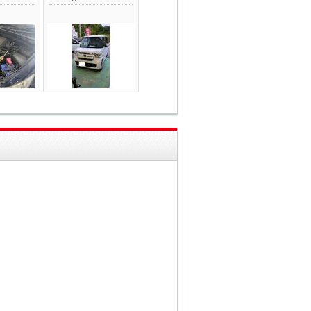
ュ
ことで、ツヤ・光
を使
沢・耐久性がさら
手順
に向上し、汚れも
まし
付きにくくお手入
ガ
れがラクになりま
ク
す。 「新車だか
真空
らそのままで大丈
ア
夫」と思われてい
（不
る方も、仕上がり
コン
の違いをぜひご体
イル
感ください！ 筑
点
後市・久留米市・
出し
八女市・みやま
7
市・柳川市・大牟
まで
田市で新車コーテ
、冷
ィング・ガラスコ
かり
ーティングをご検
りま
討中の方は、Big
に
WorldDoorまでお
い！
気軽にご相談くだ
具合
さい。 ご依頼い
、車
ただき、誠にあり
るだ
がとうございまし
ンプ
た！ #筑後市カー
他の
コーティング #筑
つな
後市コーティング
あり
#新車コーティン
コ
グ #TOYOTAAQ