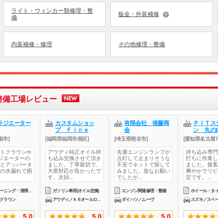
ライト・ウィンカー類修理・整
板金・外装補修
備
内装補修・修理
その他修理・整備
整備工場レビュー
ラジエーター
カスタムショッ
有限会社 後藤商
ＰＩＴス
プ Ｆｉｎｅ
会
ン 丸の内
南市]
[福岡県福岡市南区]
[埼玉県熊谷市]
[愛知県名古屋
トクラウンm
アウディ純正オイル持
先週エンジンランプが
持ち込み専門
ラジエーターの
ち込み交換させて頂き
点灯して止まりそうな
打ちに作業し
とアッパータ
ました。丁寧親切で、
不安でネットで探して
ました。接客
の水漏れで困
大変対応が良かったで
みました。急なお願い
爽やかでリピ
す。次回...
でしたが...
定です。...
塗装クリーニング・清掃エンジン関連修理・整備その他修理・整備
ガソリン車用(オイル交換)
エンジン関連修理・整備
ホイール・タ
クラウン
アウディ／Ａ６オールロードクワトロ
ダイハツ／ムーヴ
5.0
5.0
5.0