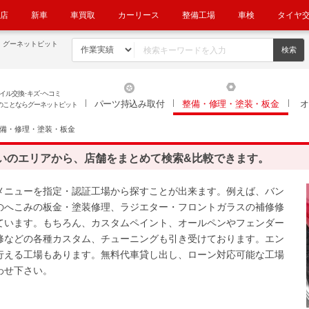
店
新車
車買取
カーリース
整備工場
車検
タイヤ
！グーネットピット
イル交換･キズ･ヘコミ
パーツ持込み取付
整備・修理・塗装・板金
オ
のことならグーネットピット
備・修理・塗装・板金
いのエリアから、店舗をまとめて検索&比較できます。
メニューを指定・認証工場から探すことが出来ます。 例えば、バン
のへこみの板金・塗装修理、ラジエター・フロントガラスの補修修
ています。 もちろん、カスタムペイント、オールペンやフェンダー
修などの各種カスタム、チューニングも引き受けております。 エン
行える工場もあります。無料代車貸し出し、ローン対応可能な工場
わせ下さい。