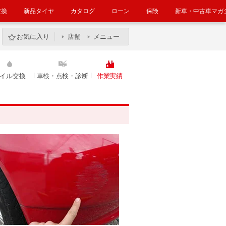
交換
新品タイヤ
カタログ
ローン
保険
新車・中古車マガ
お気に入り
店舗
メニュー
イル交換
車検・点検・診断
作業実績