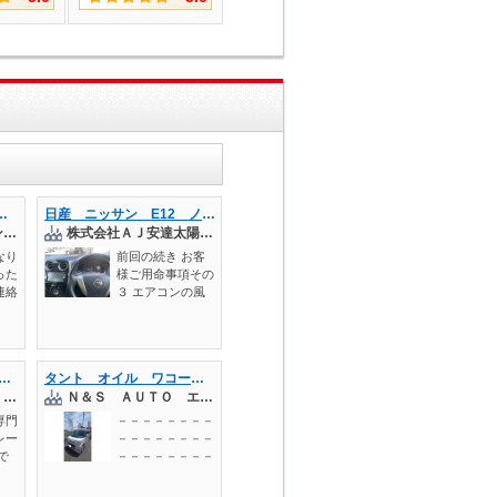
パーチャージャーインレットチューブ交換 吸排気系修理・整備 走行不良
日産 ニッサン E12 ノート エアコン風が出ない 風向き切り替えできない エアコンフィルター アクチュエーター交換 エアコン修理 岡山市 倉敷市 玉野市
株式会社 オートランド翼
株式会社ＡＪ安達太陽自動車
なり
前回の続き お客
った
様ご用命事項その
連絡
３ エアコンの風
で入
の量が極端に少な
。
いのと風向きが切
の状
り替わらないとの
た
ことです。
タント】エアコン修理・ガス補充（エアコンが効かない・ぬるい風が出る）
タント オイル ワコーズアンチエイジング エレメント 交換【岡山県岡山市 東区・中区・北区・赤磐市・瀬戸内市で持込でのタイヤ交換・ドライブレコーダー・ナビ等のパーツ取付・カスタムの事ならエヌアンドエスオートへお任せ】下さい！】
を踏
【タイヤ交換専門店】タイヤガレージ おかげさん
Ｎ＆Ｓ ＡＵＴＯ エヌアンドエスオート
進ま
ンジ
専門
－－－－－－－－
との
レー
－－－－－－－－
で
－－－－－－－－
ダ
－－－－－－－－
（2
－－－－－－－－