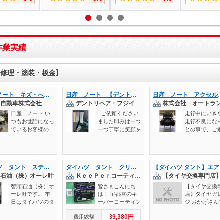
作業実績
・修理・塗装・板金】
日産 ノート キズ・へこみ直し │池田市 車検 鈑金
日産 ノート 【デントリペア】
日産 ノート アクセル踏んでも加速しない スー
洋自動車株式会社
デントリペア・フジイ
日産 ノート い
. ご依頼ください
走行中にいき
つもお世話になっ
ました凹みは一つ
走行不良にな
ているお客様の
一つ丁寧に笑顔を
との事で、ご
ご紹介でご来店い
頂けるまで全力で
頂きレッカー
ただきました。
施工させて頂いて
庫されました
以前同じ箇所をぶ
おります。 デン
お客様にお車
つけて修理をガソ
トリペア・ウィン
況を伺いまし
ダイハツ タント ステアリングラックブーツ交換 【鳥取県 鳥取市で持込でのタイヤ交換・ナビ・ETC・ドライブレコーダー等のパーツ取付・車検・整備・修理の事なら智頭石油 オーレ叶 へ！】
ダイハツ タント クリスタルキーパー 無塗装樹脂パーツキーパー レンズコーティング 施工 【キーパープロショップ キーパーラボ キーパーコーティング 宇都宮 他の地域からのお客様も大歓迎！】
【ダイハツ 
リンスタンドで
ドリペアの事なら
ら、アクセル
頭石油（株）オーレ叶
ＫｅｅＰｅｒコーティング専門店 ＤＡＺＺＬＥ ＡＵＴＯ ダズルオート
お願いをしたこと
創業1999年から
んでもあまり
があるということ
多くの実績を持つ
なく何回もエ
智頭石油（株）オ
皆さまこんにち
【タイヤ交換
でした。 ヘコミ
専門店『デントリ
ンが止まった
ーレ叶です。 本
は！ 宇都宮のキ
店】タイヤガ
はひどかったです
ペア・フジイ』に
事でした。
日はダイハツのタ
ーパーコーティン
ジ おかげさん
が ある程度でい
お任せくださいま
ントのステアリン
グ専門店、ダズル
す！ 本日は、
いから安くしたい
せ。 . 〒593-83
39,380円
費用総額
グラックブーツの
オート代表の佐藤
イハツ タント