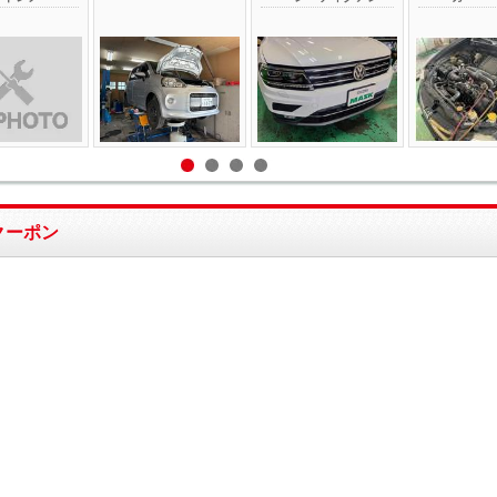
鈑金塗装修理・レ
ナップオン デ
品まで細かく点検
ありました。
ンタカー保有 ア
アルプロ2」
したうえで最適な
ルミ板金 インス
用し、以下の
修理方法をご提案
タグラム https://w
で作業を行い
しています。 バ
ww.instagram.co
た。 エアコン
ンパーを外して初
m/sanyojds/?hl=ja
スの回収 ガス
めて分かる本当の
北摂地域・池田
リーニング＆
損傷 フロントバ
市・川西市・豊中
引き R134aエ
ンパーは樹脂製の
市 箕面市・伊丹
コンガス補充
ため、衝撃を吸収
市・吹田市・宝塚
足分 210g） 
してくれる反面、
市・豊能町 ◆◇
プレッサーオ
内部の損傷を隠し
◆◇◆◇◆◇◆◇
補充 作業後の
てしまうことがあ
◆◇◆◇◆◇
検では、吹き
クーポン
ります。 今回の
口の温度が「2
アクアも、バンパ
度 → 8.0度」
ーを取り外したこ
一気に下がり
とでコアサポート
たい風がしっ
に大きな変形が確
出るようにな
認されました。
した！ お気軽
コアサポートは、
ご相談くださ
ラジエーター、コ
エアコンの不
ンデンサー、ヘッ
を放置すると
ドライト などを
内が不快にな
支える重要な骨格
けでなく、コ
部品です。 この
レッサーなど
部分が変形したま
部品の故障に
までは、部品の建
がるおそれも
付けや走行性能に
ます。 「エア
も影響するため、