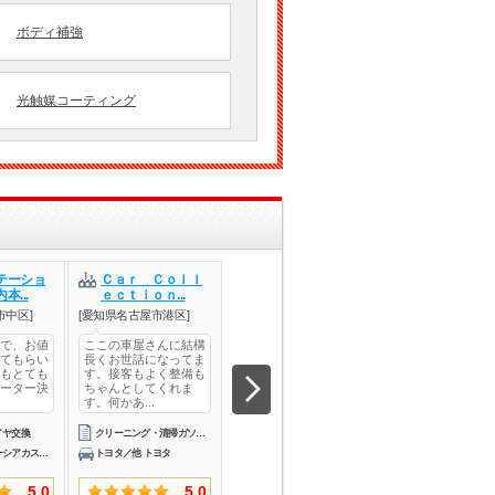
ボディ補強
光触媒コーティング
テーショ
Ｃａｒ Ｃｏｌｌ
Ｃａｒ Ｃｏｌｌ
（株）ダイレ
本...
ｅｃｔｉｏｎ...
ｅｃｔｉｏｎ...
市中区]
[愛知県名古屋市港区]
[愛知県名古屋市港区]
[埼玉県さいたま市西
で、お値
ここの車屋さんに結構
見積提出、整備期間も
スタッフの方が非
てもらい
長くお世話になってま
早く値段も他店より安
感じが良く、作業
もとても
す。接客もよく整備も
く仕上げてもらいまし
ード、料金ともに
ーター決
ちゃんとしてくれま
た。交換前の部品の状
足です。おすすめ
す。何かあ...
況も親切...
す。あり...
イヤ交換
クリーニング・清掃ガソリン車用(オイル交換)車検
ミッション・駆動系修理・整備
ボディ補強パーツ取
スズキ／スペーシアカスタム
トヨタ／他 トヨタ
トヨタ／アレックス
ホンダ／ＺＲ－Ｖ
5.0
5.0
5.0