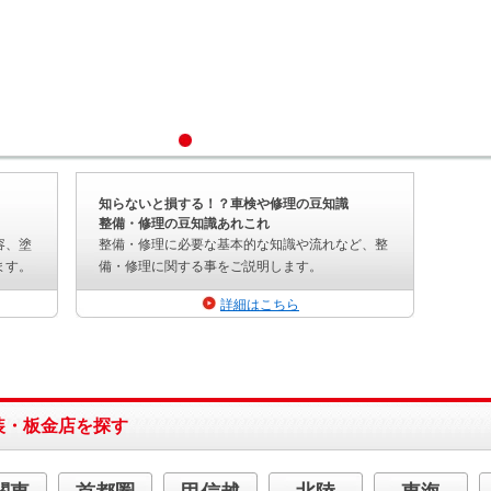
ンの効きが悪
交換が必要と判断
な…」と感じ
しました。 事故
ら、ぜひお気
修理では、このよ
タイヤガレー
うに分解して初め
おかげさんま
て分かる損傷も少
相談ください
なくありません。
ーラーガス
コアサポート交
スナップオン
換・左右フェンダ
アルプロ2 R1
ーエプロン修理
真空引き 
損傷したコアサポ
クリーニング
ートを取り外し、
知らないと損する！？車検や修理の豆知識
ンプレッサー
新品部品へ交換し
整備・修理の豆知識あれこれ
ル補充 エア
ます。 同時に、
ガス210g追加
容、塗
整備・修理に必要な基本的な知識や流れなど、整
衝撃の影響を受け
充
ていた左右フェン
ます。
備・修理に関する事をご説明します。
ダーエプロンも修
正しました。 フ
詳細はこちら
ェンダーエプロン
はヘッドライトや
フェンダーを支え
る骨格部分です。
専用修正機を使用
しながらメーカー
基準の寸法を確認
装・板金店を探す
し、 ボンネット
位置 フェンダー
位置 ヘッドライ
ト位置 が正しく