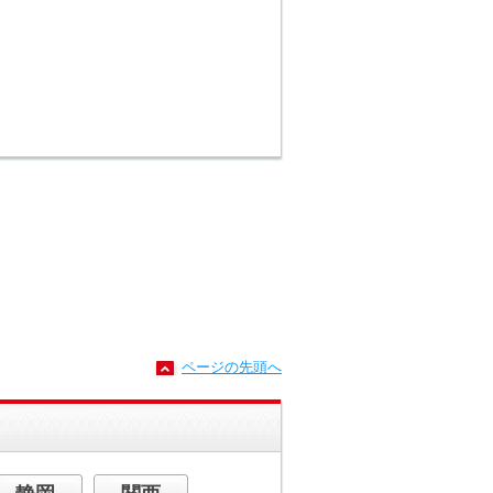
い
UA #アクア #ガラ
た
スコーティング #
軽に
ホイールコーティ
ジ
ング #光触媒コー
でご
ティング #BigWor
！ク
ldDoor Ｂｉｇ
補充
Ｗｏｒｌｄ Ｄｏ
デュ
ｏｒは、カーコー
34
ティング・光触媒
ガス
コーティング専門
 コ
店になります！お
オイ
気軽にお問い合わ
コン
せください！！
補
弊社ホームページ
はこちらから！！
是非ご覧くださ
い！！ →https://w
ww.bigworlddoor-l
p.com/
ページの先頭へ