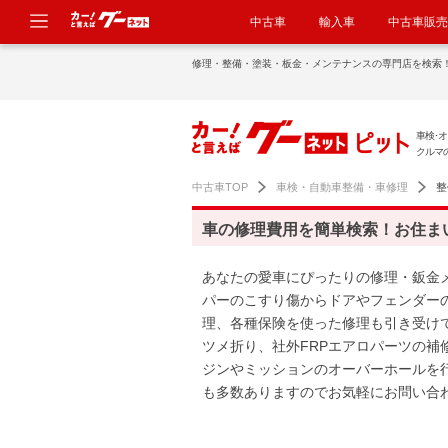
中古車
輸入車
中古車販売
修理・整備・塗装・板金・メンテナンスの専門店を検索
車検･オ
クルマ
中古車TOP
車検・自動車整備・車修理
整
車の修理費用を簡単検索！お住ま
あなたの愛車にぴったりの修理・鈑金
パーのこすり傷からドアやフェンダー
理、各種保険を使った修理も引き受け
ツメ折り、社外FRPエアロパーツの補
ジンやミッションのオーバーホールを
も多数ありますのでお気軽にお問い合