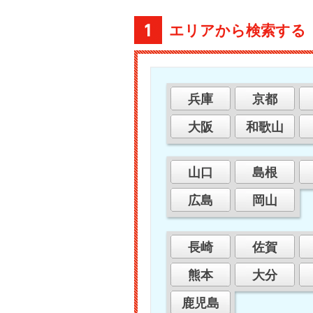
エリアから検索する
兵庫
京都
大阪
和歌山
山口
島根
広島
岡山
長崎
佐賀
熊本
大分
鹿児島