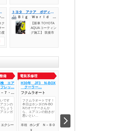
式：
－－－－－ 持込
の
でのタイヤ交換・
が開け閉めできない 岡山市北区 岡山市中区 岡山市東区 岡山市南区 倉敷市 ＮＨＰ10 瀬戸内市
トヨタ アクア ボディコーティング 筑後市 久留米市 広川町 八女市 みやま市 大牟田市 柳川市 大川市 佐賀市 鳥栖市 荒尾市 他地域のお客様も大歓迎です！
装
各種パーツ取付
株式会社トヨタクラシックカーサービス
Ｂｉｇ Ｗｏｒｌｄ Ｄｏｏｒ カーコーティング 光触媒コーティング専門店
業実
大歓迎受付！作業
ま
のご依頼、ご予約
タク
【新車 TOYOTA
検
はお電話・Web予
サー
AQUA コーティン
り
約窓口からどう
の度
グ施工】 筑後市
効か
ぞ！！ ご予約は
クア
より、新車 TOY
しか
コチラ↓ https://tal
円
備・
OTA AQUAへ ・
相談
k.goo-net.com/?s
板
ダイヤモンドメー
し
p=n&client_id=100
・
クワイルドEX
点
2464 －－－－－
作業
（二層ガラスコー
こ
－－－－－－－－
。お
ティング） ・ ホ
ガス
－－－－－－－－
ジン
イールコーティン
して
－－－－－－－－
に
グ ・ 全面ガラス
明！
－－－－－－－－
が開
撥水施工 ・ 車内
整備
電装系修理
エンジン関連修理…
メンテナンス・日
 点
－－－－－－－－
られ
光触媒コーティン
90
点検 エア
H30年 JF3 N-BOX
H16 ＭＧ ＴＦ チ
Ｋ様Ｚ３４、ダ
ご相
グ をご依頼いた
リフレッ…
クーラー…
ェックランプ点滅…
ボードの交換を
温
まし
だきました。 新
ぼ
Ｇ－７・…
フクムラオート
カノガワ自工有限会社
エターナルコー
った
車でも保護シート
こ
席側
の糊残りや細かな
いです
フクムラオートです！
こんにちは！今回のお
ご新規での作業依
アコ
ダー
汚れがあるため、
アコンの
本日はホンダのN-BO
車はH16 ＭＧ で
すがＺ３４にお乗
いた
かり
BigWorldDoorで
でしょう
Xのオーナーさんか
す。走行中にたまにチ
Ｋ様よりダッシュ
リー
アコンガ
ら、エアコンの効きが
ェックランプ点滅、ス
ドを交換して欲し
まま
は丁寧な下地処理
補充
悪いとい…
タビライ…
ご依頼を…
き
を行ってからコー
まし
ティ
ティング施工を行
 今
 エクシー
車種
ホンダ Ｎ－ＢＯ
車種
ＭＧ ＴＦ
車種
日産 フェ
支障
います。 下地処
「ス
Ｘ
ィＺ
性が
理をしっかり行う