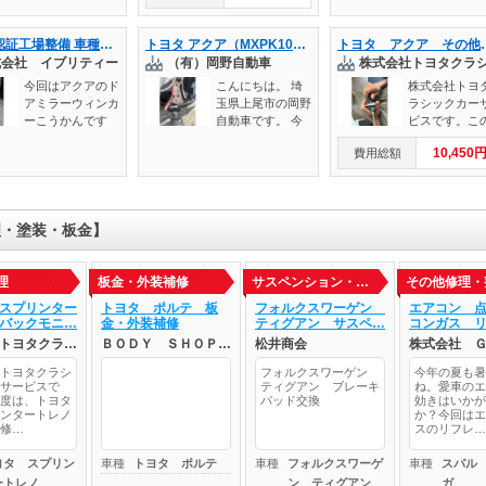
とのことで 鈑金
12 大阪府堺市西
交換作業が入庫さ
です(^^) あっ、代
012年式 / 型
での作業となりま
区草部750-6 フリ
れました。 ステ
表といっても、ス
CBA-L375S）
した。 今回のへ
ーダイヤル：012
安心の認証工場整備 車種アクア(型式) ドアミラーウィンカー交換 愛知県一宮市 岐阜市 江南市 稲沢市 名古屋市
トヨタ アクア（MXPK10）カラー№3U5 フロント事故修理｜フロントバンパー・コアサポート・ラジエーター・コンデンサー交換／フェンダーエプロン修理｜埼玉県上尾市 岡野自動車
トヨタ アクア その他修理・整備 AQUA 鍵が開かない修理 ドア
アリングのラック
タッフは私一人し
エアコン（電
こみキズはすぐに
0-703-853(出張修
式会社 イブリティー
（有）岡野自動車
ブーツとはステア
かおりません
系）修理の作
直ったのですが
理中は携帯電話に
リング内部へのゴ
（笑） しかし、
績をご紹介し
今回はアクアのド
こんにちは。 埼
株式会社トヨ
前回スタンドで修
転送されます。)
ミや水分の侵入を
それが当店の強
す。 症状と点
アミラーウィンカ
玉県上尾市の岡野
ラシックカー
理された箇所が
クレジットカー
防ぐ役割がありま
み！ 私一人だか
結果 お客様よ
ーこうかんです
自動車です。 今
ビスです。こ
へこみの鈑金がさ
ド、QR決済利用
す。 これが破れ
らこそ、全て責任
「エアコンが
回は**トヨタ アク
はトヨタのア
れておらず パテ
可 定休日：土曜
ていると車検に不
を持ち、コーティ
ず、ぬるい風
10,450
費用総額
ア（MXPK10）**
について、整
で埋めてあるだけ
日午後・日曜日・
合格となります。
ング施工をさせて
出ない」とご
のフロント事故修
修理・塗装・
で歪みがすごかっ
祝日 無料駐車
破れたまま放置し
頂きます(^^) さて
をいただきま
理をご依頼いただ
金-その他修理
たので パテを全
場： 有 当店ホー
ておくと砂利や塵
今回は、ダイハツ
た。 さっそく
きました。 一見
整備に関する
て研ぎ、鈑金から
ムページURL：ht
が入り込んでシャ
タントカスタム
検を行ったと
するとフロントバ
のご紹介です
理・塗装・板金】
やり直させていた
tps://www.dent-fuji
フトやジョイント
に、クリスタルキ
ろ、エアコン
ンパー周辺の損傷
客様からエン
だきました。 と
i.com
が傷つき、高額な
ーパーと、無塗装
が大幅に不足
が目立つ事故でし
はかけれるの
ても時間はかかり
本体交換につなが
樹脂パーツキーパ
いることが判
たが、実際に分解
「運転席の鍵
理
板金・外装補修
サスペンション・…
その他修理・
ましたが お客様
るリスクがありま
ー、レンズコーテ
規定量： 300g
を進めていくと、
かない、閉め
に綺麗になったと
スプリンター
す。 交換後はタ
トヨタ ポルテ 板
ィングを施工させ
フォルクスワーゲン
検時： わずか 
エアコン 
想像以上に内部ま
ない」という
喜んでいただけた
バックモニ…
金・外装補修
ティグアン サスペ…
コンガス 
イロッドを脱着し
て頂きました！
g 吹き出し口
で衝撃が及んでい
談をいただき
ので幸いです。
てトー角が変わる
度： 27度（ほ
トヨタクラ…
ＢＯＤＹ ＳＨＯＰ…
松井商会
株式会社 
ることが判明しま
た。点検を行
ありがとうござい
ため、作業後はサ
熱風の状態） 
した。 事故修理
ところ、運転
トヨタクラシ
ました。 ◆◇◆
フォルクスワーゲン
今年の夏も暑
イドスリップやア
のままではエ
では、外から見え
のキーシリン
サービスで
ティグアン ブレーキ
ね。愛車のエ
◇◆◇◆◇◆◇◆
ライメントの点
ンが機能しな
る傷だけでは本当
に異常が見つ
度は、トヨタ
パッド交換
効きはいかが
◇◆◇◆◇ お車
検・調整を推奨し
め、ガスのク
ンタートレノ
か？今回はエ
の損傷は分かりま
ました。この
のことならなんで
修…
ています。
ニングおよび
スのリフレ…
せん。 そのため
では施錠がで
も相談ください。
作業を実施し
岡野自動車では、
ず、セキュリ
キズ修理・ヘコミ
ヨタ スプリン
車種
トヨタ ポルテ
車種
フォルクスワーゲ
た。 作業内容
車種
スバル
まず車両を分解
や日常使用に
修理・保険修理
回は専用機材
ートレノ
ン ティグアン
ガ
し、骨格や内部部
をきたす可能