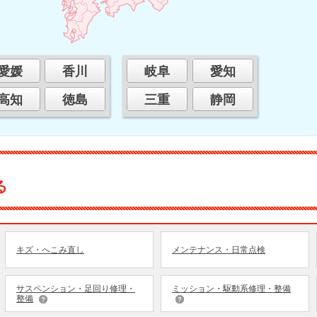
愛媛
香川
岐阜
愛知
高知
徳島
三重
静岡
る
キズ・へこみ直し
メンテナンス・日常点検
サスペンション・足回り修理・
ミッション・駆動系修理・整備
整備