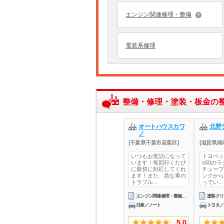
エンジン関連修理・整備
電装系修理
整備・修理・塗装・板金の
オートハウスカワ
北野
ノ
[千葉県千葉市若葉区]
[滋賀県湖
いつもお世話になって
トヨペッ
います！毎回行くたび
s50の
に親切に対応してくれ
チューブ
ます！また、急な車の
ンクから
トラブル...
ってい...
エンジン関連修理・整備ガソリン車用(オイル交換)車検
日産／ノート
トヨタ／
5.0