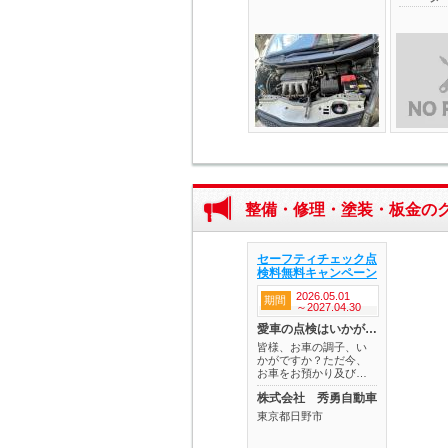
整備・修理・塗装・板金の
セーフティチェック点
検料無料キャンペーン
2026.05.01
期間
～2027.04.30
愛車の点検はいかがですか？
皆様、お車の調子、い
かがですか？ただ今、
お車をお預かり及び…
株式会社 秀勇自動車
東京都日野市