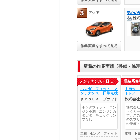
アクア
株
作業実績をすべて見る
新着の作業実績【整備・修
メンテナンス・日…
電装系修
ホンダ フィット メ
トヨタ 
ンテナンス・日常点検
トレノ 
ｐｒｏｕｄ プラウド
株式会社
ホンダフィット エン
株式会社
ジン不調 エンジンガ
ックカー
タガタ チェックラン
す。この
プなし
のスプリ
の整備・
車種
ホンダ フィット
車種
ト
タ