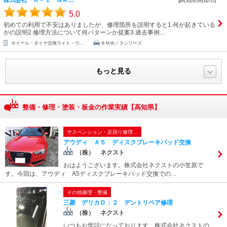
株式会社 Ｋ－１ ＧＡ…
[高知県高知市]
5.0
初めての利用で不安はありましたが、修理箇所を説明すると1.何が起きている
かの説明2.修理方法について何パターンか提案3.過去事例…
ホイール・タイヤ交換ライト・ウ...
ＢＭＷ／３シリーズ
もっと見る
整備・修理・塗装・板金の作業実績【高知県】
サスペンション・足回り修理…
アウディ Ａ５ ディスクブレーキパッド交換
（株） ネクスト
おはようございます。株式会社ネクストの小笠原で
す。今回は、アウディ A5ディスクブレーキパッド交換での…
その他修理・整備
三菱 デリカＤ：２ デントリペア修理
（株） ネクスト
いつもお世話になっております。株式会社ネクストの