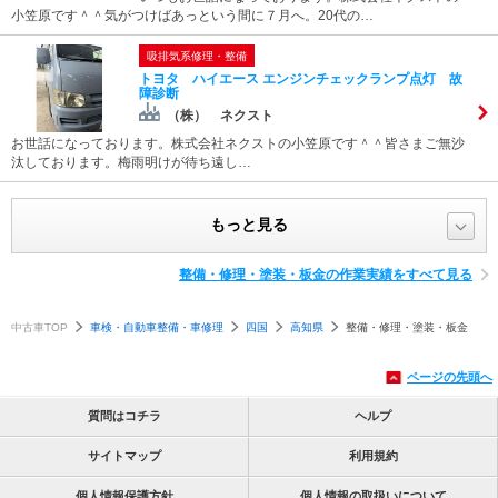
小笠原です＾＾気がつけばあっという間に７月へ。20代の…
吸排気系修理・整備
トヨタ ハイエース エンジンチェックランプ点灯 故
障診断
（株） ネクスト
お世話になっております。株式会社ネクストの小笠原です＾＾皆さまご無沙
汰しております。梅雨明けが待ち遠し…
もっと見る
整備・修理・塗装・板金の作業実績をすべて見る
中古車TOP
車検・自動車整備・車修理
四国
高知県
整備・修理・塗装・板金
ページの先頭へ
質問はコチラ
ヘルプ
サイトマップ
利用規約
個人情報保護方針
個人情報の取扱いについて