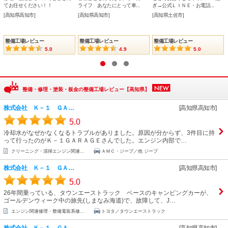
てお任せください！！
ライフ あなたにとって車...
ぎ→公式ＬＩＮＥ・お電話...
[高知県高知市]
[高知県高知市]
[高知県土佐市]
整備工場レビュー
整備工場レビュー
整備工場レビュー
5.0
4.9
5.0
1
2
3
整備・修理・塗装・板金の整備工場レビュー【高知県】
株式会社 Ｋ－１ ＧＡ…
[高知県高知市]
5.0
冷却水がなぜかなくなるトラブルがありました。原因が分からず、3件目に持
って行ったのがＫ－１ＧＡＲＡＧＥさんでした。エンジン内部で…
クリーニング・清掃エンジン関連...
ＡＭＣ・ジープ／他 ジープ
株式会社 Ｋ－１ ＧＡ…
[高知県高知市]
5.0
26年間乗っている、タウンエーストラック ベースのキャンピングカーが、
ゴールデンウィーク中の旅先(しまなみ海道)で、故障して、J…
エンジン関連修理・整備電装系修...
トヨタ／タウンエーストラック