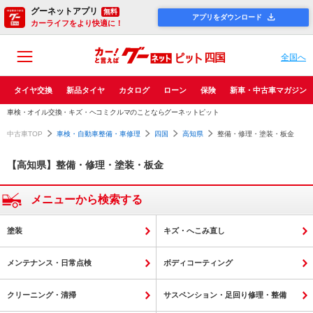
グーネットアプリ
無料
アプリをダウンロード
カーライフをより快適に！
四国
全国へ
タイヤ交換
新品タイヤ
カタログ
ローン
保険
新車・中古車マガジン
車検・オイル交換・キズ・ヘコミクルマのことならグーネットピット
中古車TOP
車検・自動車整備・車修理
四国
高知県
整備・修理・塗装・板金
【高知県】整備・修理・塗装・板金
メニューから検索する
塗装
キズ・へこみ直し
メンテナンス・日常点検
ボディコーティング
クリーニング・清掃
サスペンション・足回り修理・整備