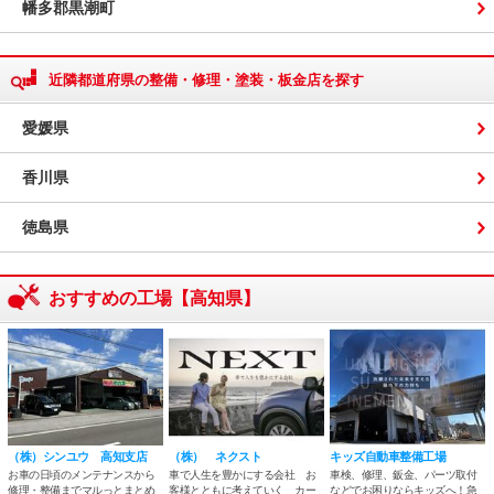
幡多郡黒潮町
近隣都道府県の整備・修理・塗装・板金店を探す
愛媛県
香川県
徳島県
おすすめの工場【高知県】
（株）シンユウ 高知支店
（株） ネクスト
キッズ自動車整備工場
お車の日頃のメンテナンスから
車で人生を豊かにする会社 お
車検、修理、鈑金、パーツ取付
修理・整備までマルっとまとめ
客様とともに考えていく カー
などでお困りならキッズへ！急