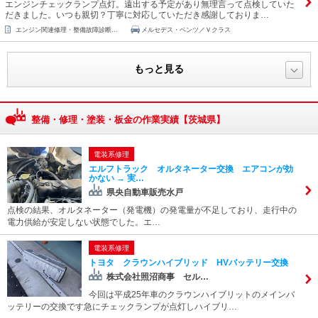
エンジンチェックランプ点灯。遠出する予定があり無理言って点検していた
だきました。いつも親切？丁寧に対応していただき感謝しておりま…
エンジン関連修理・整備故障診断...
メルセデス・ベンツ／Ｖクラス
もっと見る
整備・修理・塗装・板金の作業実績【茨城県】
電装系修理
エルフトラック オルタネーター交換 エアコンが効
かない → 実…
県央自動車販売水戸
点検の結果、オルタネーター（発電機）の発電量が不足しており、走行中の
電力供給が安定しない状態でした。エ…
電装系修理
トヨタ クラウンハイブリッド HVバッテリー交換
株式会社照沼商事 セル…
今回は平成25年車のクラウンハイブリットのメインバ
ッテリーの交換です急にチェックランプが点灯しハイブリ…