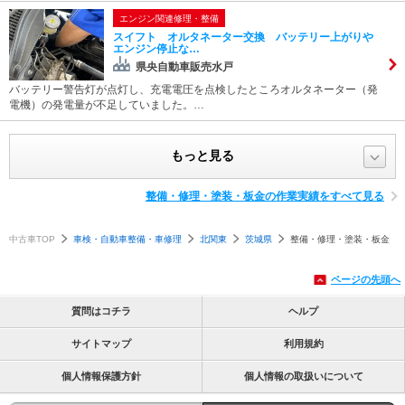
エンジン関連修理・整備
スイフト オルタネーター交換 バッテリー上がりや
エンジン停止な…
県央自動車販売水戸
バッテリー警告灯が点灯し、充電電圧を点検したところオルタネーター（発
電機）の発電量が不足していました。…
もっと見る
整備・修理・塗装・板金の作業実績をすべて見る
中古車TOP
車検・自動車整備・車修理
北関東
茨城県
整備・修理・塗装・板金
ページの先頭へ
質問はコチラ
ヘルプ
サイトマップ
利用規約
個人情報保護方針
個人情報の取扱いについて