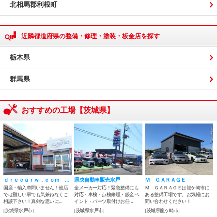
北相馬郡利根町
近隣都道府県の整備・修理・塗装・板金店を探す
栃木県
群馬県
おすすめの工場【茨城県】
ｄｒｅｃａｒｗ．ｃｏｍ （株）マスターピース 輸入車 ポルシェ専門店
県央自動車販売水戸
Ｍ ＧＡＲＡＧＥ
国産・輸入車問いません！他店
全メーカー対応！緊急整備にも
Ｍ ＧＡＲＡＧＥは龍ケ崎市に
では難しい事でも気兼ねなくご
対応・車検・点検修理・鈑金ペ
ある整備工場です。お気軽にお
相談下さい！真剣な思いに...
イント・パーツ取付けお任...
問い合わせください！
[茨城県水戸市]
[茨城県水戸市]
[茨城県龍ケ崎市]