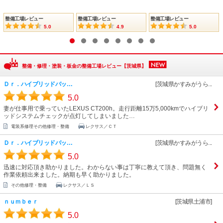
整備工場レビュー
整備工場レビュー
整備工場レビュー
5.0
4.9
5.0
1
2
3
4
5
6
7
8
整備・修理・塗装・板金の整備工場レビュー【茨城県】
Ｄｒ．ハイブリッドバッ…
[茨城県かすみがうら...
5.0
妻が仕事用で乗っていたLEXUS CT200h。走行距離15万5,000kmでハイブリ
ッドシステムチェックが点灯してしまいました…
電装系修理その他修理・整備
レクサス／ＣＴ
Ｄｒ．ハイブリッドバッ…
[茨城県かすみがうら...
5.0
迅速に対応頂き助かりました。わからない事は丁寧に教えて頂き、問題無く
作業依頼出来ました。納期も早く助かりました。
その他修理・整備
レクサス／ＬＳ
ｎｕｍｂｅｒ
[茨城県土浦市]
5.0