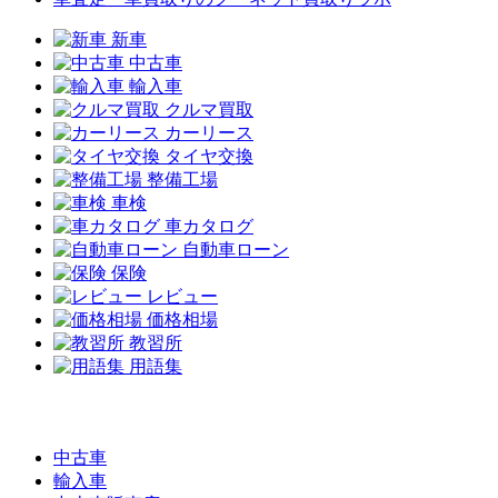
新車
中古車
輸入車
クルマ買取
カーリース
タイヤ交換
整備工場
車検
車カタログ
自動車ローン
保険
レビュー
価格相場
教習所
用語集
中古車
輸入車