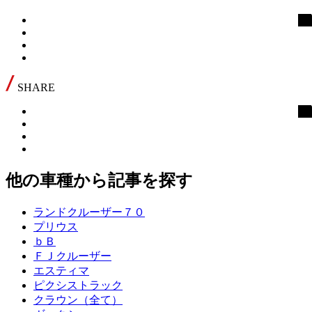
SHARE
他の車種から記事を探す
ランドクルーザー７０
プリウス
ｂＢ
ＦＪクルーザー
エスティマ
ピクシストラック
クラウン（全て）