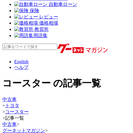
自動車ローン
保険
レビュー
価格相場
教習所
用語集
English
ヘルプ
コースター の記事一覧
中古車
>
トヨタ
>
コースター
>
記事一覧
中古車
>
グーネットマガジン
>