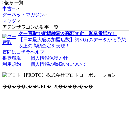
>
記事一覧
中古車
>
グーネットマガジン
>
マツダ
>
アテンザワゴンの記事一覧
グー買取で相場検索＆高額査定 営業電話なし
【日本最大級の加盟店数】約30万のデータから予想
以上の高額査定を実現！
質問はコチラ
ヘルプ
推奨環境
個人情報保護方針
利用規約
個人情報の取扱いについて
�����ȥ��URL�򥳥ԡ����ޤ���