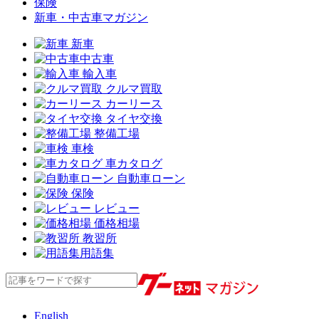
保険
新車・中古車マガジン
新車
中古車
輸入車
クルマ買取
カーリース
タイヤ交換
整備工場
車検
車カタログ
自動車ローン
保険
レビュー
価格相場
教習所
用語集
English