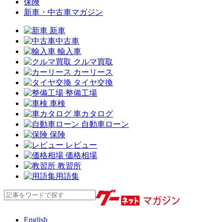
保険
新車・中古車マガジン
新車
中古車
輸入車
クルマ買取
カーリース
タイヤ交換
整備工場
車検
車カタログ
自動車ローン
保険
レビュー
価格相場
教習所
用語集
English