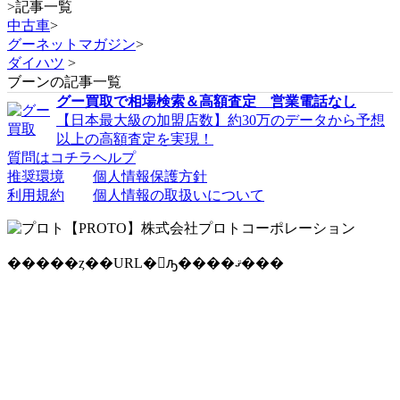
>
記事一覧
中古車
>
グーネットマガジン
>
ダイハツ
>
ブーンの記事一覧
グー買取で相場検索＆高額査定 営業電話なし
【日本最大級の加盟店数】約30万のデータから予想
以上の高額査定を実現！
質問はコチラ
ヘルプ
推奨環境
個人情報保護方針
利用規約
個人情報の取扱いについて
�����ȥ��URL�򥳥ԡ����ޤ���