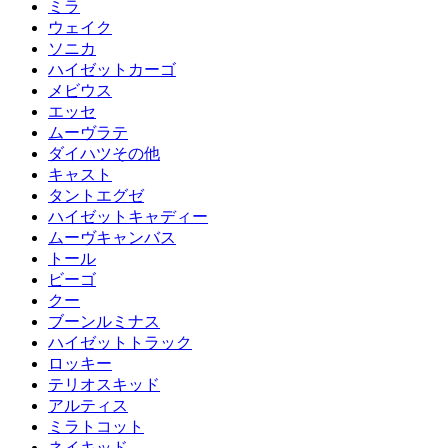
ミラ
ウェイク
ソニカ
ハイゼットカーゴ
メビウス
エッセ
ムーヴラテ
ダイハツその他
キャスト
タントエグゼ
ハイゼットキャディー
ムーヴキャンバス
トール
ビーゴ
クー
ブーンルミナス
ハイゼットトラック
ロッキー
テリオスキッド
アルティス
ミラトコット
ネイキッド