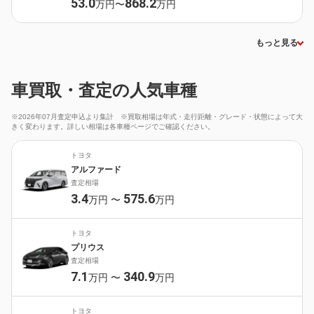
53.0
868.2
万円〜
万円
もっと見る
車買取・査定の人気車種
※2026年07月査定申込より集計 ※買取相場は年式・走行距離・グレード・状態によって大
きく変わります。詳しい相場は各車種ページでご確認ください。
トヨタ
アルファード
査定相場
3.4
575.6
万円
〜
万円
トヨタ
プリウス
査定相場
7.1
340.9
万円
〜
万円
トヨタ