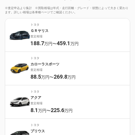
※査定申込より集計 ※買取相場は年式・走行距離・グレード・状態によって大きく変わり
ます。詳しい相場は各車種ページでご確認ください。
トヨタ
ＧＲヤリス
査定相場
188.7
459.1
万円〜
万円
トヨタ
カローラスポーツ
査定相場
88.5
269.8
万円〜
万円
トヨタ
アクア
査定相場
8.1
225.6
万円〜
万円
トヨタ
プリウス