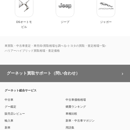
DSオートモ
ジープ
ジャガー
ビル
車買取・中古車査定・車売却
買取相場を調べる
トヨタの買取・査定相場一覧
ハリアーハイブリッド買取相場・査定価格
グーネット買取サポート（問い合わせ）
グーネット総合サービス
中古車
中古車価格相場
グー鑑定
燃費ランキング
販売店レビュー
車種比較
輸入車
新車・中古車マガジン
新車
用語集