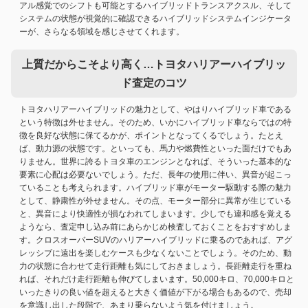
アル感覚でのシフトも可能とするハイブリッドトランスアクスル、そして
システムの状態が視覚的に確認できるハイブリッドシステムインジケータ
ーが、さらなる領域を感じさせてくれます。
上質だからこそより高く…トヨタハリアーハイブリッ
ド査定のコツ
トヨタハリアーハイブリッドの魅力として、やはりハイブリッド車である
という特徴は外せません。そのため、いかにハイブリッド車ならではの特
徴を良好な状態に保てるかが、ポイントとなってくるでしょう。たとえ
ば、動力源の状態です。といっても、馬力や燃費性といった面だけでもあ
りません。世界に誇るトヨタ車のエンジンとなれば、そういった基本的な
要素に心配は必要ないでしょう。ただ、長年の使用に伴い、異音が起こっ
ていることも考えられます。ハイブリッド車がモーター駆動する際の魅力
として、静粛性が外せません。その点、モーター部分に異常が生じている
と、異音により快適性が損なわれてしまいます。少しでも違和感を覚える
ようなら、査定申し込み前にあらかじめ検査しておくことをおすすめしま
す。クロスオーバーSUVのハリアーハイブリッドに乗るのであれば、アグ
レッシブに遠出を楽しむケースも少なくないことでしょう。そのため、動
力の状態に合わせて走行距離も気にしておきましょう。長距離走行を重ね
れば、それだけ走行距離も伸びてしまいます。50,000キロ、70,000キロと
いったきりの良い値を超えると大きく価値が下がる場合もあるので、売却
を意識し出した段階で、あまり乗らないよう気を付けましょう。