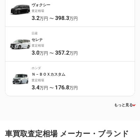
ヴォクシー
査定相場
3.2
398.3
万円
〜
万円
日産
セレナ
査定相場
3.0
357.2
万円
〜
万円
ホンダ
Ｎ－ＢＯＸカスタム
査定相場
3.4
176.8
万円
〜
万円
もっと見る
車買取査定相場 メーカー・ブランド