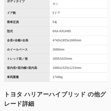
ボディタイプ
カン
ドア数
5ドア
乗車定員
5名
型式
6AA-AXUH85
全長×全幅×全高
4740x1855x1660mm
ホイールベース
2690mm
トレッド前／後
1605/1625mm
室内長×室内幅×室内高
1880x1520x1215mm
車両重量
1740kg
トヨタ ハリアーハイブリッド の他グ
レード詳細