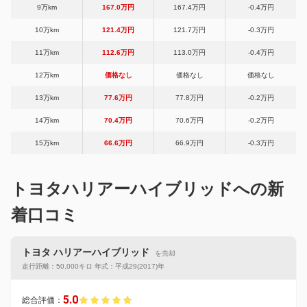
9万km
167.0万円
167.4万円
-0.4万円
10万km
121.4万円
121.7万円
-0.3万円
11万km
112.6万円
113.0万円
-0.4万円
12万km
価格なし
価格なし
価格なし
13万km
77.6万円
77.8万円
-0.2万円
14万km
70.4万円
70.6万円
-0.2万円
15万km
66.6万円
66.9万円
-0.3万円
トヨタハリアーハイブリッドへの新
着口コミ
トヨタ ハリアーハイブリッド
を売却
走行距離：50,000キロ 年式：平成29(2017)年
5.0
総合評価：