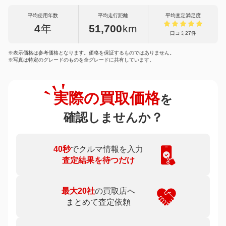
平均使用年数
平均走行距離
平均査定満足度
4
年
51,700
km
口コミ27件
※表示価格は参考価格となります。価格を保証するものではありません。
※写真は特定のグレードのものを全グレードに共有しています。
実際の買取価格
を
確認しませんか？
40秒
でクルマ情報を入力
査定結果を待つだけ
最大20社
の買取店へ
まとめて査定依頼