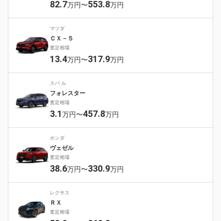
82.7
553.8
万円〜
万円
マツダ
ＣＸ－５
査定相場
13.4
317.9
万円〜
万円
スバ ル
フォレスター
査定相場
3.1
457.8
万円〜
万円
ホンダ
ヴェゼル
査定相場
38.6
330.9
万円〜
万円
レクサス
ＲＸ
査定相場