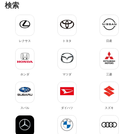
検索
レクサス
トヨタ
日産
ホンダ
マツダ
三菱
スバル
ダイハツ
スズキ