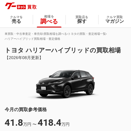
相場を
クルマを
買取店を
クルマ買取
調べる
売る
探す
マガジン
車買取・中古車査定・車売却
買取相場を調べる
トヨタの買取・査定相場一覧
ハリアーハイブリッド買取相場・査定価格
トヨタ ハリアーハイブリッドの買取相場
【2026年08月更新】
今月の買取参考価格
41.8
418.4
万円
〜
万円