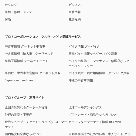
カタログ
ビジネス
車検・修理・メンテ
会社情報
保険
免許返納
プロトコーポレーション クルマ・バイク関連サービス
中古車情報 グーネット中古車
バイク情報 グーバイク
中古車情報（輸入車）グーワールド
新車バイク情報ならグーバイク新車
整備工場情報 グーネットピット
バイクの整備・メンテナンス・修理店ならグ
ーバイクアフター
車買取・中古車査定情報 グーネット買取
バイク買取・買取相場情報 グーバイク買取
Japanese used cars
沖縄の中古車情報
プロトグループ 運営サイト
全国の賃貸ならグーホーム賃貸
琉球ゴールデンキングス
沖縄の賃貸・不動産
ギフトカード・商品券ならガリレオ
金券ショップ・チケットショップならJ・マー
カーアフターマーケット情報 BSRweb
ケット
国内格安航空券ならJチケット
自動車整備士のための転職・求人サイト クラ