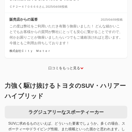
ＣＰ２ー４７０６６６さん 2025/04/08投稿
販売店からの返答
2025/04/09投稿
この度は弊社をご利用いただき有難う御座いました！ どんな細かいこ
とでもお客様からの質問が弊社にとっても安心に繋がることですので、
何かお困りごとが御座いましたらいつでもご連絡頂ければと思います。
今後ともご利用お待ちしております！
株式会社Ｃｉｔｙ Ｍｏｔｏｒ
口コミをもっと見る
力強く駆け抜けるトヨタのSUV・ハリアー
ハイブリッド
ラグジュアリーなスポーティーカー
SUVに求めるものといえば、どういった要素でしょうか。多くの場合、ス
ポーティーやドライビング性能、また積載といった面かと思われます。し