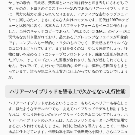
かしその場合、高級感、贅沢感といった面は何かと置き去りにされがちで
す。その点、トヨタのクロスオーバーSUVであるハリアーハイブリッドに
は、両方の魅力が感じられてなりません。アクティブな走行をラグジュア
リーに楽しみたい、まさにそんな人向けのモデルです。初代は1997年デビ
ューと比較的に古く、名車カムリのプラットフォームをベースに作られま
した。当時のキャッチコピーであった「WILD but FORMAL」のイメージは
現代もなお引き継がれており、品のあるアグレッシブなフェイスが印象的
です。エンブレムも一般的なトヨタのものでなく、疾走感あるワイルドな
ロゴに仕上げられています。まず目を引くのは、やはり外装でしょう。獲
物に狙いを定めるようにシャープなフロントライト、繊細な造形が施され
たグリル、そしてロゴといった要素が合わさり、迫力が感じられてなりま
せん。それでいて、おだやかで流線的なボディは、優雅な雰囲気をもまと
っています。誰もが気に入る上質さに仕上がっているのではないでしょう
か。
ハリアーハイブリッドを語る上で欠かせない走行性能
ハリアーハイブリッドがあるということは、もちろんハリアーも存在しま
す。似たようなモデルの中でも、あえてハイブリッドモデルも検討すると
なれば、やはり外せないのがハイブリッドシステムについてでしょう。ハ
リアーハイブリッドのシステムは、ただガソリンとモーターが両方使用で
きるというわけでもありません。特別な仕組みを導入することで、一層の
逸品に仕上げています。伝導効率を高めて低燃費化を図り、さらにマニュ