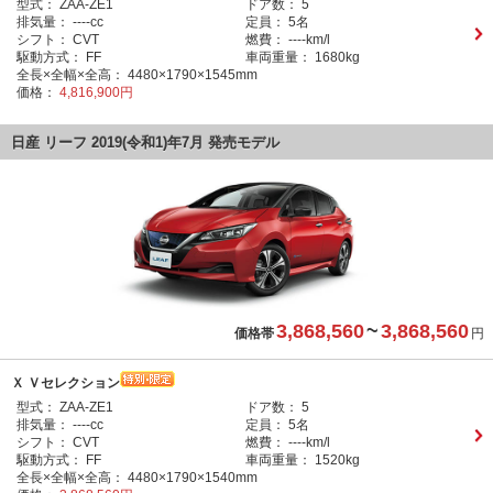
型式：
ZAA-ZE1
ドア数：
5
排気量：
----cc
定員：
5名
シフト：
CVT
燃費：
----km/l
駆動方式：
FF
車両重量：
1680kg
全長×全幅×全高：
4480×1790×1545mm
価格：
4,816,900円
日産 リーフ 2019(令和1)年7月 発売モデル
3,868,560
~
3,868,560
価格帯
円
Ｘ Ｖセレクション
型式：
ZAA-ZE1
ドア数：
5
排気量：
----cc
定員：
5名
シフト：
CVT
燃費：
----km/l
駆動方式：
FF
車両重量：
1520kg
全長×全幅×全高：
4480×1790×1540mm