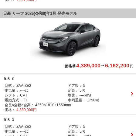
日産 リーフ 2026(令和8)年1月 発売モデル
4,389,000
~
6,162,200
価格帯
円
Ｂ５ Ｓ
型式：
ZAA-ZE2
ドア数：
5
排気量：
----cc
定員：
5名
シフト：
CVT
燃費：
----km/l
駆動方式：
FF
車両重量：
1750kg
全長×全幅×全高：
4360×1810×1550mm
価格：
4,389,000円
Ｂ５ Ｘ
型式：
ZAA-ZE2
ドア数：
5
排気量：
----cc
定員：
5名