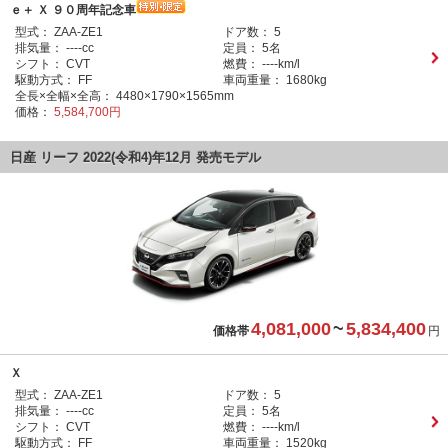
ｅ＋ Ｘ ９０周年記念車
型式：
ZAA-ZE1
ドア数：
5
排気量：
----cc
定員：
5名
シフト：
CVT
燃費：
----km/l
駆動方式：
FF
車両重量：
1680kg
全長×全幅×全高：
4480×1790×1565mm
価格：
5,584,700円
日産 リーフ 2022(令和4)年12月 発売モデル
4,081,000
~
5,834,400
価格帯
円
Ｘ
型式：
ZAA-ZE1
ドア数：
5
排気量：
----cc
定員：
5名
シフト：
CVT
燃費：
----km/l
駆動方式：
FF
車両重量：
1520kg