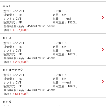
ニスモ
型式：
ZAA-ZE1
ドア数：
5
排気量：
----cc
定員：
5名
シフト：
CVT
燃費：
----km/l
駆動方式：
FF
車両重量：
1520kg
全長×全幅×全高：
4510×1790×1550mm
価格：
4,107,400円
ｅ＋ Ｘ
型式：
ZAA-ZE1
ドア数：
5
排気量：
----cc
定員：
5名
シフト：
CVT
燃費：
----km/l
駆動方式：
FF
車両重量：
1670kg
全長×全幅×全高：
4480×1790×1545mm
価格：
4,239,400円
ｅ＋ オーテック
型式：
ZAA-ZE1
ドア数：
5
排気量：
----cc
定員：
5名
シフト：
CVT
燃費：
----km/l
駆動方式：
FF
車両重量：
1690kg
全長×全幅×全高：
4480×1790×1545mm
価格：
4,514,400円
ｅ＋ Ｇ