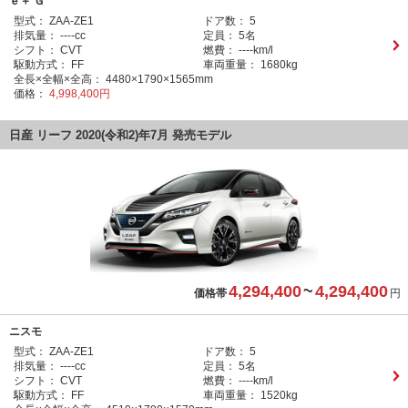
ｅ＋ Ｇ
型式：
ZAA-ZE1
ドア数：
5
排気量：
----cc
定員：
5名
シフト：
CVT
燃費：
----km/l
駆動方式：
FF
車両重量：
1680kg
全長×全幅×全高：
4480×1790×1565mm
価格：
4,998,400円
日産 リーフ 2020(令和2)年7月 発売モデル
4,294,400
~
4,294,400
価格帯
円
ニスモ
型式：
ZAA-ZE1
ドア数：
5
排気量：
----cc
定員：
5名
シフト：
CVT
燃費：
----km/l
駆動方式：
FF
車両重量：
1520kg