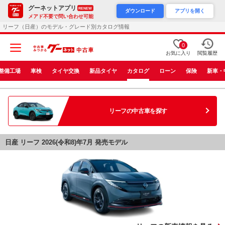
グーネットアプリ
RENEW
ダウンロード
アプリを開く
メアド不要で問い合わせ可能
リーフ（日産）のモデル・グレード別カタログ情報
0
お気に入り
閲覧履歴
整備工場
車検
タイヤ交換
新品タイヤ
カタログ
ローン
保険
新車・
リーフ
の中古車を探す
日産 リーフ 2026(令和8)年7月 発売モデル