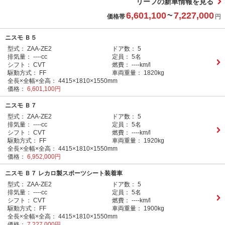
リーフの新車情報を見る
6,601,100
~
7,227,000
価格帯
円
ニスモ Ｂ５
型式：
ZAA-ZE2
ドア数：
5
排気量：
----cc
定員：
5名
シフト：
CVT
燃費：
----km/l
駆動方式：
FF
車両重量：
1820kg
全長×全幅×全高：
4415×1810×1550mm
価格：
6,601,100円
ニスモ Ｂ７
型式：
ZAA-ZE2
ドア数：
5
排気量：
----cc
定員：
5名
シフト：
CVT
燃費：
----km/l
駆動方式：
FF
車両重量：
1920kg
全長×全幅×全高：
4415×1810×1550mm
価格：
6,952,000円
ニスモ Ｂ７ レカロ製スポーツシート装着車
型式：
ZAA-ZE2
ドア数：
5
排気量：
----cc
定員：
5名
シフト：
CVT
燃費：
----km/l
駆動方式：
FF
車両重量：
1900kg
全長×全幅×全高：
4415×1810×1550mm
価格：
7,227,000円