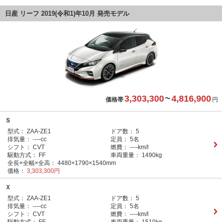
日産 リーフ 2019(令和1)年10月 発売モデル
3,303,300
~
4,816,900
価格帯
円
Ｓ
型式：
ZAA-ZE1
ドア数：
5
排気量：
----cc
定員：
5名
シフト：
CVT
燃費：
----km/l
駆動方式：
FF
車両重量：
1490kg
全長×全幅×全高：
4480×1790×1540mm
価格：
3,303,300円
Ｘ
型式：
ZAA-ZE1
ドア数：
5
排気量：
----cc
定員：
5名
シフト：
CVT
燃費：
----km/l