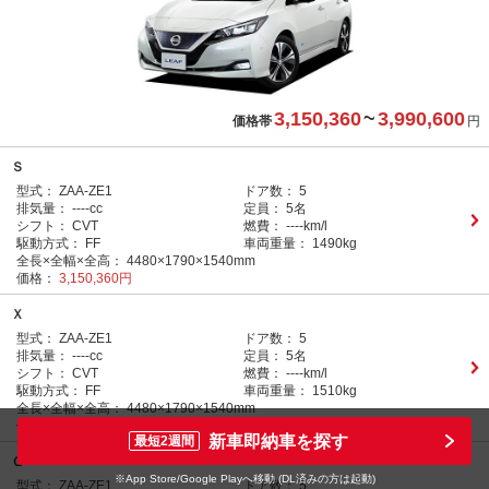
3,150,360
~
3,990,600
価格帯
円
Ｓ
型式：
ZAA-ZE1
ドア数：
5
排気量：
----cc
定員：
5名
シフト：
CVT
燃費：
----km/l
駆動方式：
FF
車両重量：
1490kg
全長×全幅×全高：
4480×1790×1540mm
価格：
3,150,360円
Ｘ
型式：
ZAA-ZE1
ドア数：
5
排気量：
----cc
定員：
5名
シフト：
CVT
燃費：
----km/l
駆動方式：
FF
車両重量：
1510kg
全長×全幅×全高：
4480×1790×1540mm
価格：
3,513,240円
新車即納車を探す
最短2週間
Ｇ
※App Store/Google Playへ移動 (DL済みの方は起動)
型式：
ZAA-ZE1
ドア数：
5