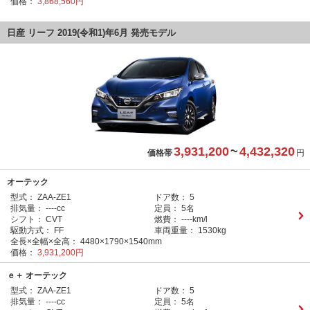
価格：
3,868,560円
日産 リーフ 2019(令和1)年6月 発売モデル
3,931,200
~
4,432,320
価格帯
円
オーテック
型式：
ZAA-ZE1
ドア数：
5
排気量：
----cc
定員：
5名
シフト：
CVT
燃費：
----km/l
駆動方式：
FF
車両重量：
1530kg
全長×全幅×全高：
4480×1790×1540mm
価格：
3,931,200円
ｅ＋ オーテック
型式：
ZAA-ZE1
ドア数：
5
排気量：
----cc
定員：
5名