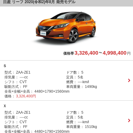
日産 リーフ 2020(令和2)年8月 発売モデル
3,326,400
~
4,998,400
価格帯
円
Ｓ
型式：
ZAA-ZE1
ドア数：
5
排気量：
----cc
定員：
5名
シフト：
CVT
燃費：
----km/l
駆動方式：
FF
車両重量：
1490kg
全長×全幅×全高：
4480×1790×1560mm
価格：
3,326,400円
Ｘ
型式：
ZAA-ZE1
ドア数：
5
排気量：
----cc
定員：
5名
シフト：
CVT
燃費：
----km/l
駆動方式：
FF
車両重量：
1510kg
全長×全幅×全高：
4480×1790×1560mm