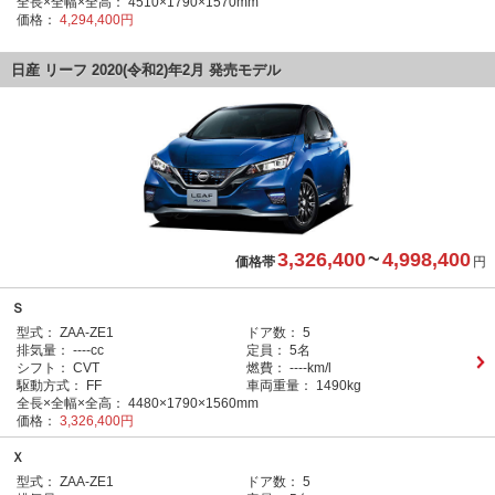
全長×全幅×全高：
4510×1790×1570mm
価格：
4,294,400円
日産 リーフ 2020(令和2)年2月 発売モデル
3,326,400
~
4,998,400
価格帯
円
Ｓ
型式：
ZAA-ZE1
ドア数：
5
排気量：
----cc
定員：
5名
シフト：
CVT
燃費：
----km/l
駆動方式：
FF
車両重量：
1490kg
全長×全幅×全高：
4480×1790×1560mm
価格：
3,326,400円
Ｘ
型式：
ZAA-ZE1
ドア数：
5