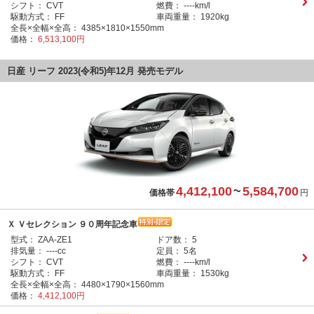
シフト：
CVT
燃費：
----km/l
駆動方式：
FF
車両重量：
1920kg
全長×全幅×全高：
4385×1810×1550mm
価格：
6,513,100円
日産 リーフ 2023(令和5)年12月 発売モデル
4,412,100
~
5,584,700
価格帯
円
Ｘ Ｖセレクション ９０周年記念車
型式：
ZAA-ZE1
ドア数：
5
排気量：
----cc
定員：
5名
シフト：
CVT
燃費：
----km/l
駆動方式：
FF
車両重量：
1530kg
全長×全幅×全高：
4480×1790×1560mm
価格：
4,412,100円