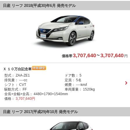
日産 リーフ 2018(平成30)年6月 発売モデル
3,707,640
~
3,707,640
価格帯
円
Ｘ １０万台記念車
型式：
ZAA-ZE1
ドア数：
5
排気量：
----cc
定員：
5名
シフト：
CVT
燃費：
----km/l
駆動方式：
FF
車両重量：
1520kg
全長×全幅×全高：
4480×1790×1540mm
価格：
3,707,640円
日産 リーフ 2017(平成29)年10月 発売モデル