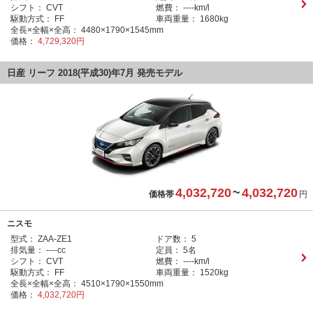
シフト：
CVT
燃費：
----km/l
駆動方式：
FF
車両重量：
1680kg
全長×全幅×全高：
4480×1790×1545mm
価格：
4,729,320円
日産 リーフ 2018(平成30)年7月 発売モデル
4,032,720
~
4,032,720
価格帯
円
ニスモ
型式：
ZAA-ZE1
ドア数：
5
排気量：
----cc
定員：
5名
シフト：
CVT
燃費：
----km/l
駆動方式：
FF
車両重量：
1520kg
全長×全幅×全高：
4510×1790×1550mm
価格：
4,032,720円