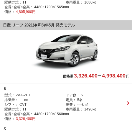
駆動方式：
FF
車両重量：
1680kg
全長×全幅×全高：
4480×1790×1565mm
価格：
4,805,900円
日産 リーフ 2021(令和3)年5月 発売モデル
3,326,400
~
4,998,400
価格帯
円
Ｓ
型式：
ZAA-ZE1
ドア数：
5
排気量：
----cc
定員：
5名
シフト：
CVT
燃費：
----km/l
駆動方式：
FF
車両重量：
1490kg
全長×全幅×全高：
4480×1790×1560mm
価格：
3,326,400円
Ｘ