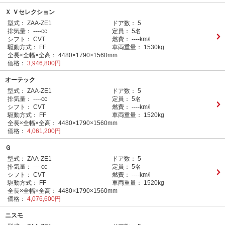
Ｘ Ｖセレクション
型式：
ZAA-ZE1
ドア数：
5
排気量：
----cc
定員：
5名
シフト：
CVT
燃費：
----km/l
駆動方式：
FF
車両重量：
1530kg
全長×全幅×全高：
4480×1790×1560mm
価格：
3,946,800円
オーテック
型式：
ZAA-ZE1
ドア数：
5
排気量：
----cc
定員：
5名
シフト：
CVT
燃費：
----km/l
駆動方式：
FF
車両重量：
1520kg
全長×全幅×全高：
4480×1790×1560mm
価格：
4,061,200円
Ｇ
型式：
ZAA-ZE1
ドア数：
5
排気量：
----cc
定員：
5名
シフト：
CVT
燃費：
----km/l
駆動方式：
FF
車両重量：
1520kg
全長×全幅×全高：
4480×1790×1560mm
価格：
4,076,600円
ニスモ