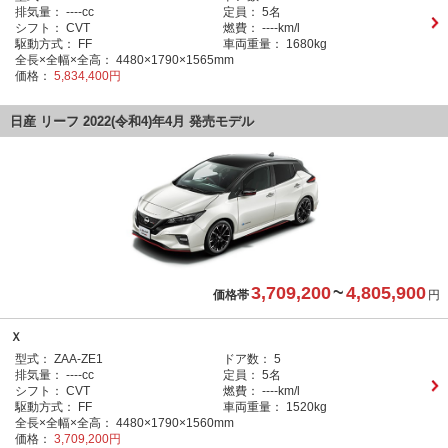
排気量：
----cc
定員：
5名
シフト：
CVT
燃費：
----km/l
駆動方式：
FF
車両重量：
1680kg
全長×全幅×全高：
4480×1790×1565mm
価格：
5,834,400円
日産 リーフ 2022(令和4)年4月 発売モデル
3,709,200
~
4,805,900
価格帯
円
Ｘ
型式：
ZAA-ZE1
ドア数：
5
排気量：
----cc
定員：
5名
シフト：
CVT
燃費：
----km/l
駆動方式：
FF
車両重量：
1520kg
全長×全幅×全高：
4480×1790×1560mm
価格：
3,709,200円