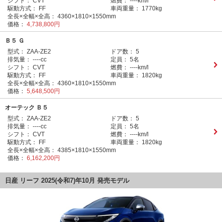
シフト：
CVT
燃費：
----km/l
駆動方式：
FF
車両重量：
1770kg
全長×全幅×全高：
4360×1810×1550mm
価格：
4,738,800円
Ｂ５ Ｇ
型式：
ZAA-ZE2
ドア数：
5
排気量：
----cc
定員：
5名
シフト：
CVT
燃費：
----km/l
駆動方式：
FF
車両重量：
1820kg
全長×全幅×全高：
4360×1810×1550mm
価格：
5,648,500円
オーテック Ｂ５
型式：
ZAA-ZE2
ドア数：
5
排気量：
----cc
定員：
5名
シフト：
CVT
燃費：
----km/l
駆動方式：
FF
車両重量：
1820kg
全長×全幅×全高：
4385×1810×1550mm
価格：
6,162,200円
日産 リーフ 2025(令和7)年10月 発売モデル