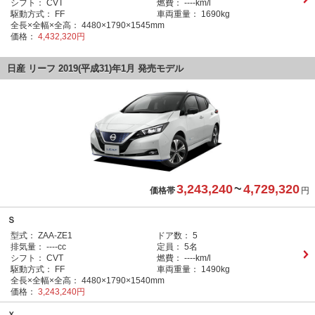
シフト：
CVT
燃費：
----km/l
駆動方式：
FF
車両重量：
1690kg
全長×全幅×全高：
4480×1790×1545mm
価格：
4,432,320円
日産 リーフ 2019(平成31)年1月 発売モデル
3,243,240
~
4,729,320
価格帯
円
Ｓ
型式：
ZAA-ZE1
ドア数：
5
排気量：
----cc
定員：
5名
シフト：
CVT
燃費：
----km/l
駆動方式：
FF
車両重量：
1490kg
全長×全幅×全高：
4480×1790×1540mm
価格：
3,243,240円