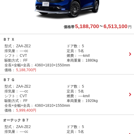
5,188,700
~
6,513,100
価格帯
円
Ｂ７ Ｘ
型式：
ZAA-ZE2
ドア数：
5
排気量：
----cc
定員：
5名
シフト：
CVT
燃費：
----km/l
駆動方式：
FF
車両重量：
1880kg
全長×全幅×全高：
4360×1810×1550mm
価格：
5,188,700円
Ｂ７ Ｇ
型式：
ZAA-ZE2
ドア数：
5
排気量：
----cc
定員：
5名
シフト：
CVT
燃費：
----km/l
駆動方式：
FF
車両重量：
1920kg
全長×全幅×全高：
4360×1810×1550mm
価格：
5,999,400円
オーテック Ｂ７
型式：
ZAA-ZE2
ドア数：
5
排気量：
----cc
定員：
5名