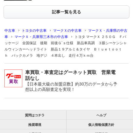
記事一覧を見る
中古車
トヨタの中古車
マークＸの中古車
マークＸ・兵庫県の中古
車
マークＸ・兵庫県三木市の中古車
トヨタ マークＸ ２５０Ｇ Ｆパ
ッケージ 全国保証 後期 前後Ｇ´ｓ仕様 新品車高調 ３眼シーケンシャ
ルウィンカーヘッドライト 新品１９アルミ＆タイヤ Ｂｌｕｅｔｏｏｔ
ｈ バックカメラ 地デジ ４本出し 走行４万ｋｍ台
車買取・車査定はグーネット買取 営業電
話なし
【日本最大級の加盟店数】約30万のデータから予
想以上の高額査定を実現！
質問はコチラ
ヘルプ
推奨環境
個人情報保護方針