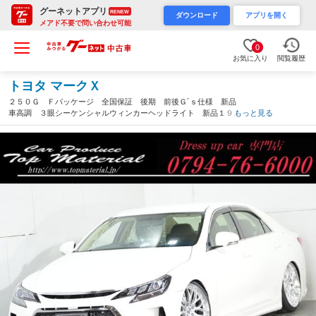
グーネットアプリ
RENEW
ダウンロード
アプリを開く
メアド不要で問い合わせ可能
0
お気に入り
閲覧履歴
トヨタ マークＸ
２５０Ｇ Ｆパッケージ 全国保証 後期 前後Ｇ´ｓ仕様 新品
車高調 ３眼シーケンシャルウィンカーヘッドライト 新品１９ア
もっと見る
ルミ＆タイヤ Ｂｌｕｅｔｏｏｔｈ バックカメラ 地デジ ４本
出し 走行４万ｋｍ台（兵庫県）