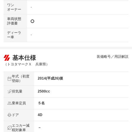
ワン
-
オーナー
車両状態
評価書
ディーラ
-
ー車
基本仕様
装備略号／用語解説
（トヨタマークＸ 兵庫県）
年式（初度
2014(平成26)後
登録）
排気量
2500cc
乗車定員
５名
ドア
4D
エコカー減
－
税対象車