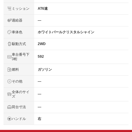
ミッション
AT6速
過給器
―
車体色
ホワイトパールクリスタルシャイン
駆動方式
2WD
車台番号下
592
3桁
燃料
ガソリン
その他
―
全体のサイ
―
ズ
荷台寸法
―
ハンドル
右