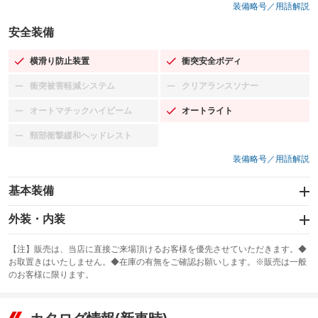
装備略号／用語解説
安全装備
横滑り防止装置
衝突安全ボディ
：装備あり
：装備あり
衝突被害軽減システム
クリアランスソナー
：装備なし
：装備なし
オートマチックハイビーム
オートライト
：装備なし
：装備あり
頸部衝撃緩和ヘッドレスト
：装備なし
装備略号／用語解説
基本装備
エアバッグ：運転席/助手席/サイド
外装・内装
：装備あり
スライドドア
カーナビ：SDナビ
：装備なし
：装備あり
【注】販売は、当店に直接ご来場頂けるお客様を優先させていただきます。◆
お取置きはいたしません。◆在庫の有無をご確認お願いします。※販売は一般
サンルーフ
ABS
TV：ワンセグ
：装備なし
：装備あり
：装備あり
のお客様に限ります。
エアコン
Wエアコン
オーディオ：CDまたはCDチェンジャー
：装備あり
：装備なし
：装備あり
リフトアップ
パワーステアリング