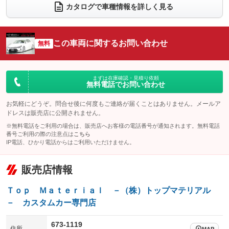
電動リアゲート
フロントカメラ
カタログで車種情報を詳しく見る
：装備なし
：装備なし
シートエアコン
全周囲カメラ
：装備なし
：装備なし
サイドカメラ
ルーフレール
この車両に関するお問い合わせ
：装備なし
無料
：装備なし
エアサスペンション
ヘッドライトウォッシャー
：装備なし
：装備なし
装備略号／用語解説
まずは在庫確認・見積り依頼
無料電話でお問い合わせ
お気軽にどうぞ。問合せ後に何度もご連絡が届くことはありません。メールア
ドレスは販売店に公開されません。
※無料電話をご利用の場合は、販売店へお客様の電話番号が通知されます。無料電話
番号ご利用の際の注意点は
こちら
IP電話、ひかり電話からはご利用いただけません。
販売店情報
Ｔｏｐ Ｍａｔｅｒｉａｌ －（株）トップマテリアル
－ カスタムカー専門店
673-1119
住所
MAP