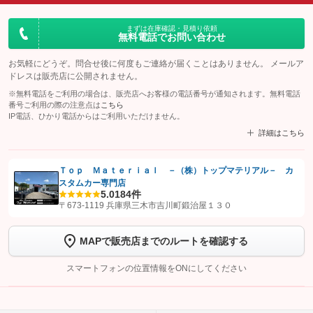
まずは在庫確認・見積り依頼
無料電話でお問い合わせ
お気軽にどうぞ。問合せ後に何度もご連絡が届くことはありません。 メールア
ドレスは販売店に公開されません。
※無料電話をご利用の場合は、販売店へお客様の電話番号が通知されます。無料電話
番号ご利用の際の注意点は
こちら
IP電話、ひかり電話からはご利用いただけません。
詳細はこちら
Ｔｏｐ Ｍａｔｅｒｉａｌ －（株）トップマテリアル－ カ
スタムカー専門店
【STEP1】
認証画面でグーネットを友だち追加してから「許可する」ボタンを押
5.0
184件
します
〒673-1119 兵庫県三木市吉川町鍛治屋１３０
【STEP2】
トーク画面で
ボタンをタップして問い合わせを
MAPで販売店までのルートを確認する
完了してください。
スマートフォンの位置情報をONにしてください
こちら