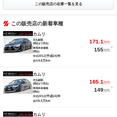
この販売店の在庫一覧を見る
この販売店の新着車種
カムリ
支払総額
171.1
万円
(税込)(リ済込)
車両本体価格
155
万円
(税込)
2012(平成24)年
年式
4.8万km
走行
カムリ
支払総額
165.1
万円
(税込)(リ済込)
車両本体価格
149
万円
(税込)
2012(平成24)年
年式
6.5万km
走行
カムリ