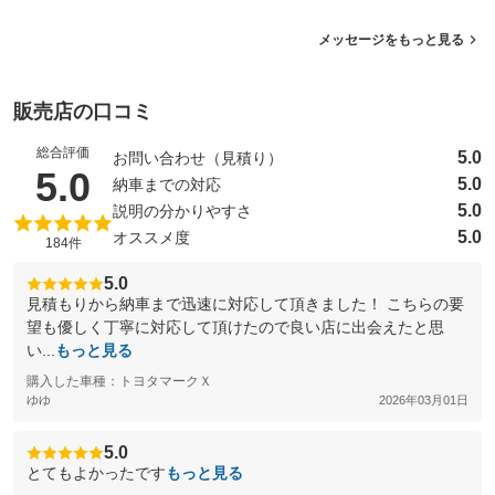
メッセージをもっと見る
販売店の口コミ
総合評価
5.0
お問い合わせ（見積り）
（5点満点中）
5.0
5.0
納車までの対応
5.0
説明の分かりやすさ
5.0
オススメ度
184件
5.0
見積もりから納車まで迅速に対応して頂きました！ こちらの要
望も優しく丁寧に対応して頂けたので良い店に出会えたと思
い...
もっと見る
購入した車種：トヨタマークＸ
ゆゆ
2026年03月01日
5.0
とてもよかったです
もっと見る