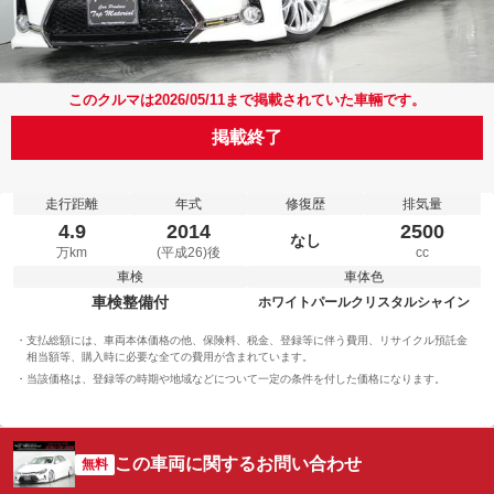
このクルマは2026/05/11まで掲載されていた車輛です。
掲載終了
走行距離
年式
修復歴
排気量
4.9
2014
2500
なし
万km
(平成26)後
cc
車検
車体色
車検整備付
ホワイトパールクリスタルシャイン
支払総額には、車両本体価格の他、保険料、税金、登録等に伴う費用、リサイクル預託金
相当額等、購入時に必要な全ての費用が含まれています。
当該価格は、登録等の時期や地域などについて一定の条件を付した価格になります。
この車両に関するお問い合わせ
無料