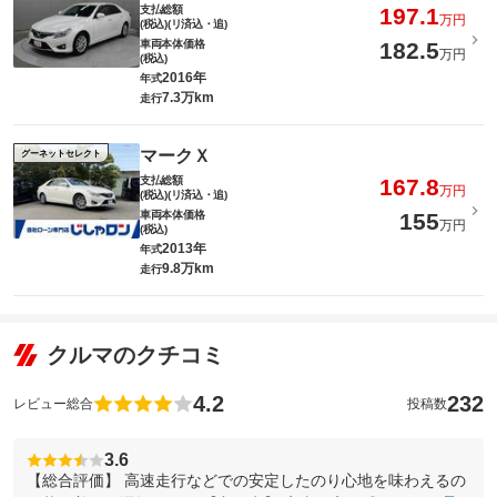
支払総額
197.1
万円
(税込)(リ済込・追)
車両本体価格
182.5
万円
(税込)
2016年
年式
7.3万km
走行
マークＸ
グーネットセレクト
支払総額
167.8
万円
(税込)(リ済込・追)
車両本体価格
155
万円
(税込)
2013年
年式
9.8万km
走行
クルマのクチコミ
4.2
232
レビュー総合
投稿数
3.6
【総合評価】 高速走行などでの安定したのり心地を味わえるの