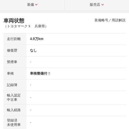
装備
販売店
車両状態
装備略号／用語解説
（トヨタマークＸ 兵庫県）
走行距離
4.9万km
修復歴
なし
禁煙車
-
車検
車検整備付
?
記録簿
-
輸入認定
-
中古車
輸入経路
-
登録済
-
未使用車