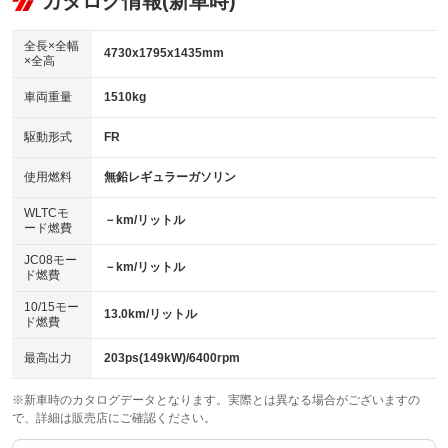
カタログ情報(新車時)
ビジュアル
：装備なし
：装備あり
：装備なし
ダウンヒルアシストコントロール
アルミホイール：19インチ
：装備なし
：装備あり
全長×全幅
4730x1795x1435mm
×全高
パワーウィンドウ
盗難防止システム
革シート
ハーフレザーシート
：装備あり
：装備あり
：装備なし
：装備なし
車両重量
1510kg
アイドリングストップ
ドライブレコーダー
キーレス
LEDヘッドランプ
：装備なし
：装備なし
：装備あり
：装備あり
USB入力端子
Bluetooth接続
駆動形式
FR
HID(キセノンライト)
ポータブルナビ
：装備なし
：装備なし
：装備なし
：装備なし
100V電源
クリーンディーゼル
バックカメラ
ETC
使用燃料
無鉛レギュラーガソリン
：装備なし
：装備なし
：装備あり
：装備あり
センターデフロック
エアロ
スマートキー
：装備なし
WLTCモ
：装備あり
：装備なし
－km/リットル
ード燃費
レンタカーアップ
展示・試乗車
ローダウン
ランフラットタイヤ
：装備なし
：装備なし
：装備あり
：装備なし
JC08モー
－km/リットル
ド燃費
電動格納ミラー
パワーシート
3列シート
：装備あり
：装備なし
：装備なし
10/15モー
装備略号／用語解説
13.0km/リットル
ベンチシート
フルフラットシート
ド燃費
：装備なし
：装備あり
チップアップシート
オットマン
：装備なし
：装備なし
最高出力
203ps(149kW)/6400rpm
電動格納サードシート
シートヒーター
：装備なし
：装備なし
※新車時のカタログデータとなります。実際とは異なる場合がございますの
で、詳細は販売店にご確認ください。
ウォークスルー
後席モニター
：装備なし
：装備なし