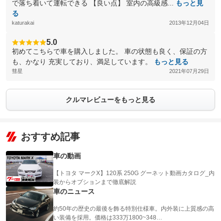
で落ち着いて運転できる 【良い点】 室内の高級感...
もっと見
る
katurakai
2013年12月04日
5.0
初めてこちらで車を購入しました。 車の状態も良く、保証の方
も、かなり 充実しており、満足しています。
もっと見る
彗星
2021年07月29日
クルマレビューをもっと見る
おすすめ記事
車の動画
【トヨタ マークX】120系 250G グーネット動画カタログ_内
装からオプションまで徹底解説
車のニュース
約50年の歴史の最後を飾る特別仕様車。内外装に上質感の高
い装備を採用。価格は333万1800~348…