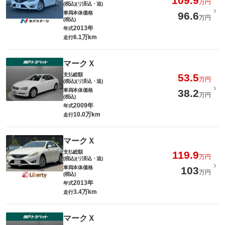
109.9
万円
(税込)(リ済込・追)
車両本体価格
96.6
万円
(税込)
2013年
年式
6.1万km
走行
マークＸ
支払総額
53.5
万円
(税込)(リ済込・追)
車両本体価格
38.2
万円
(税込)
2009年
年式
10.0万km
走行
マークＸ
支払総額
119.9
万円
(税込)(リ済込・追)
車両本体価格
103
万円
(税込)
2013年
年式
3.4万km
走行
マークＸ