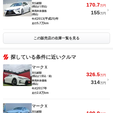
支払総額
170.7
万円
(税込)(リ済込)
車両本体価格
155
万円
(税込)
2013(平成25)年
年式
5.7万km
走行
この販売店の在庫一覧を見る
探している条件に近いクルマ
マークＸ
支払総額
326.5
万円
(税込)(リ済込・追)
車両本体価格
314
万円
(税込)
2017年
年式
2.8万km
走行
マークＸ
支払総額