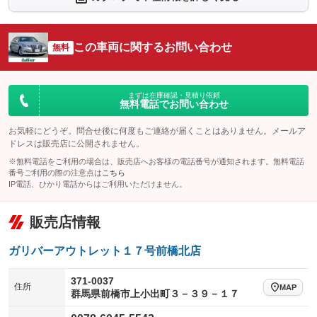
：装備なし
：装備なし
シートエアコン
全周囲カメラ
：装備なし
：装備なし
この車両に関するお問い合わせ
サイドカメラ
無料
ルーフレール
：装備なし
：装備なし
エアサスペンション
ヘッドライトウォッシャー
：装備なし
：装備なし
装備略号／用語解説
まずは在庫確認・見積り依頼
無料電話でお問い合わせ
お気軽にどうぞ。問合せ後に何度もご連絡が届くことはありません。メールア
ドレスは販売店に公開されません。
※無料電話をご利用の場合は、販売店へお客様の電話番号が通知されます。無料電話
番号ご利用の際の注意点は
こちら
IP電話、ひかり電話からはご利用いただけません。
販売店情報
ガリバーアウトレット１７号前橋北店
371-0037
住所
MAP
群馬県前橋市上小出町３－３９－１７