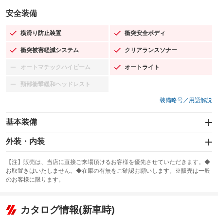
安全装備
横滑り防止装置
衝突安全ボディ
：装備あり
：装備あり
衝突被害軽減システム
クリアランスソナー
：装備あり
：装備あり
オートマチックハイビーム
オートライト
：装備なし
：装備あり
頸部衝撃緩和ヘッドレスト
：装備なし
装備略号／用語解説
基本装備
エアバッグ：運転席/助手席/サイド
外装・内装
：装備あり
スライドドア
カーナビ：HDDナビ
：装備なし
：装備あり
【注】販売は、当店に直接ご来場頂けるお客様を優先させていただきます。◆
お取置きはいたしません。◆在庫の有無をご確認お願いします。※販売は一般
サンルーフ
ABS
TV：フルセグ
：装備なし
：装備あり
：装備あり
のお客様に限ります。
エアコン
Wエアコン
オーディオ：CDまたはCDチェンジャー／ミュージックプレイヤー接続
：装備あり
：装備なし
：装備あり
可／ミュージックサーバー
リフトアップ
パワーステアリング
カタログ情報(新車時)
：装備なし
：装備あり
ビジュアル：-／DVD再生
：装備あり