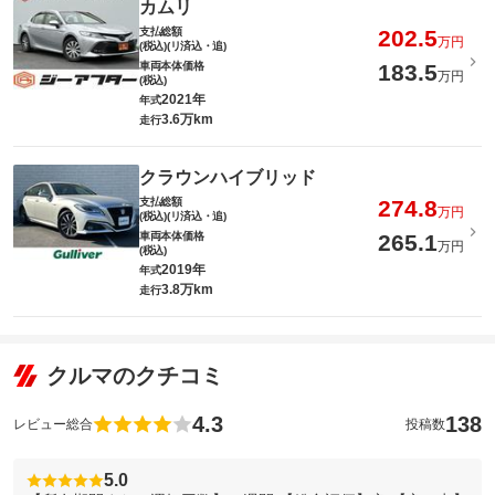
カムリ
支払総額
202.5
万円
(税込)(リ済込・追)
車両本体価格
183.5
万円
(税込)
2021年
年式
3.6万km
走行
クラウンハイブリッド
支払総額
274.8
万円
(税込)(リ済込・追)
車両本体価格
265.1
万円
(税込)
2019年
年式
3.8万km
走行
クルマのクチコミ
4.3
138
レビュー総合
投稿数
5.0