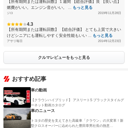
【所有期間または運転回数】１週間 【総合評価】良 【良い点】
燃費がいい。エンジン音がいい。 ...
もっと見る
ジロ
2019年11月28日
4.3
【所有期間または運転回数】 【総合評価】 とても上質で大きい
けどシニアにも運転しやすく安全性能もいい ...
もっと見る
アサリ毎日
2014年12月23日
クルマレビューをもっと見る
おすすめ記事
車の動画
【クラウンハイブリッド】 アスリートS ブラックスタイルグ
ーネット動画カタログ
車のニュース
トヨタの歴史を支えてきた高級車「クラウン」の大変革！新
型クロスオーバーに込められた豊田章男社長の熱意…