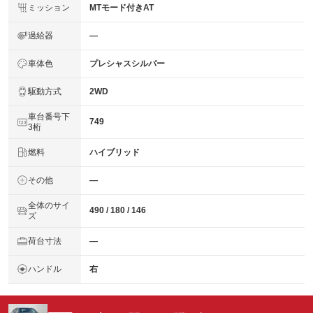
ミッション
MTモード付きAT
過給器
―
車体色
プレシャスシルバー
駆動方式
2WD
車台番号下
749
3桁
燃料
ハイブリッド
その他
―
全体のサイ
490 / 180 / 146
ズ
荷台寸法
―
ハンドル
右