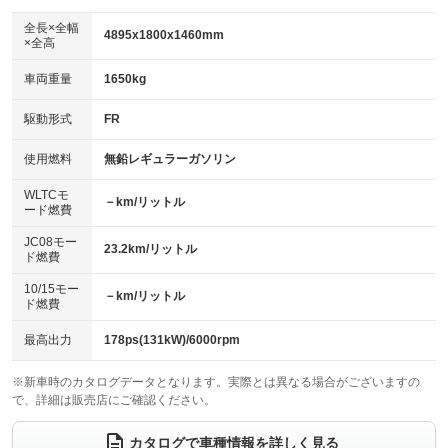
ダウンヒルアシストコントロール
：装備なし
アルミホイール：16インチ
全長×全幅
：装備あり
4895x1800x1460mm
×全高
パワーウィンドウ
盗難防止システム
：装備あり
：装備あり
革シート
ハーフレザーシート
：装備なし
：装備なし
車両重量
1650kg
アイドリングストップ
ドライブレコーダー
：装備あり
：装備あり
キーレス
LEDヘッドランプ
：装備あり
：装備あり
USB入力端子
Bluetooth接続
駆動形式
FR
：装備なし
：装備あり
HID(キセノンライト)
ポータブルナビ
：装備なし
：装備なし
100V電源
クリーンディーゼル
使用燃料
無鉛レギュラーガソリン
：装備なし
：装備なし
バックカメラ
ETC2.0
：装備あり
：装備あり
センターデフロック
：装備なし
WLTCモ
エアロ
スマートキー
－km/リットル
：装備なし
：装備あり
ード燃費
レンタカーアップ
展示・試乗車
：装備なし
：装備なし
ローダウン
ランフラットタイヤ
：装備なし
：装備なし
JC08モー
23.2km/リットル
ド燃費
電動格納ミラー
：装備あり
パワーシート
3列シート
：装備あり
：装備なし
10/15モー
装備略号／用語解説
－km/リットル
ド燃費
ベンチシート
フルフラットシート
：装備なし
：装備なし
チップアップシート
オットマン
最高出力
178ps(131kW)/6000rpm
：装備なし
：装備なし
電動格納サードシート
シートヒーター
：装備なし
：装備あり
※新車時のカタログデータとなります。実際とは異なる場合がございますの
で、詳細は販売店にご確認ください。
ウォークスルー
後席モニター
：装備なし
：装備なし
カタログで車種情報を詳しく見る
電動リアゲート
フロントカメラ