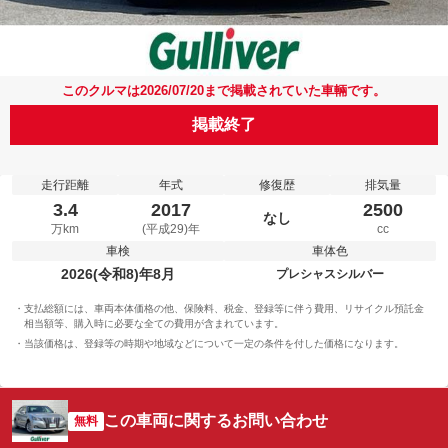
このクルマは2026/07/20まで掲載されていた車輛です。
掲載終了
走行距離
年式
修復歴
排気量
3.4
2017
2500
なし
万km
(平成29)年
cc
車検
車体色
2026(令和8)年8月
プレシャスシルバー
支払総額には、車両本体価格の他、保険料、税金、登録等に伴う費用、リサイクル預託金
相当額等、購入時に必要な全ての費用が含まれています。
当該価格は、登録等の時期や地域などについて一定の条件を付した価格になります。
この車両に関するお問い合わせ
無料