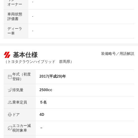
-
オーナー
車両状態
-
評価書
ディーラ
-
ー車
基本仕様
装備略号／用語解説
（トヨタクラウンハイブリッド 群馬県）
年式（初度
2017(平成29)年
登録）
排気量
2500cc
乗車定員
５名
ドア
4D
エコカー減
－
税対象車