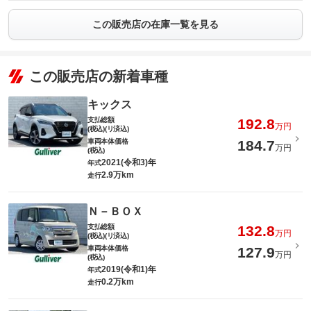
この販売店の在庫一覧を見る
この販売店の新着車種
キックス
支払総額
192.8
万円
(税込)(リ済込)
車両本体価格
184.7
万円
(税込)
2021(令和3)年
年式
2.9万km
走行
Ｎ－ＢＯＸ
支払総額
132.8
万円
(税込)(リ済込)
車両本体価格
127.9
万円
(税込)
2019(令和1)年
年式
0.2万km
走行