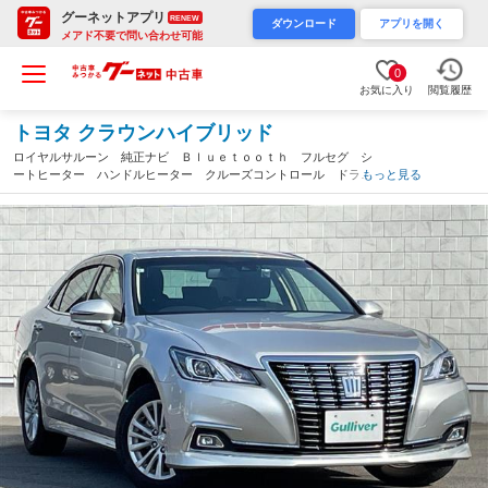
グーネットアプリ
RENEW
ダウンロード
アプリを開く
メアド不要で問い合わせ可能
0
お気に入り
閲覧履歴
トヨタ クラウンハイブリッド
ロイヤルサルーン 純正ナビ Ｂｌｕｅｔｏｏｔｈ フルセグ シ
ートヒーター ハンドルヒーター クルーズコントロール ドライ
もっと見る
ブレコーダー カーテンエアバック ビルドインＥＴＣ２．０ 純
正フロアマット 衝突軽減ブレーキ（群馬県）