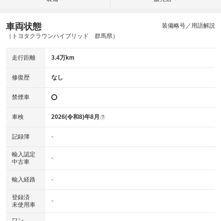
車両状態
装備略号／用語解説
（トヨタクラウンハイブリッド 群馬県）
走行距離
3.4万km
修復歴
なし
禁煙車
車検
2026(令和8)年8月
?
記録簿
-
輸入認定
-
中古車
輸入経路
-
登録済
-
未使用車
ワン