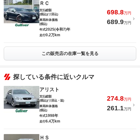
ＲＣ
支払総額
698.8
万円
(税込)(リ済込)
車両本体価格
689.9
万円
(税込)
2025(令和7)年
年式
0.2万km
走行
この販売店の在庫一覧を見る
探している条件に近いクルマ
アリスト
支払総額
274.8
万円
(税込)(リ済込・追)
車両本体価格
261.1
万円
(税込)
1998年
年式
6.4万km
走行
ＨＳ