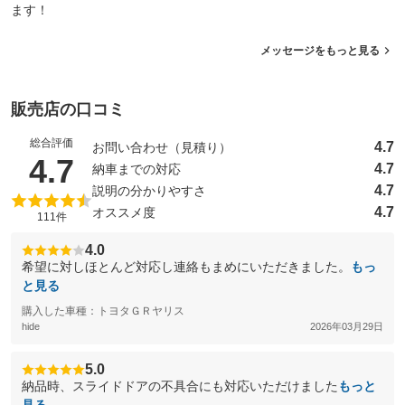
ます！
メッセージをもっと見る
販売店の口コミ
総合評価
4.7
お問い合わせ（見積り）
（5点満点中）
4.7
4.7
納車までの対応
4.7
説明の分かりやすさ
4.7
オススメ度
111件
4.0
希望に対しほとんど対応し連絡もまめにいただきました。
もっ
と見る
購入した車種：トヨタＧＲヤリス
hide
2026年03月29日
5.0
納品時、スライドドアの不具合にも対応いただけました
もっと