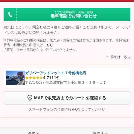
まずは在庫確認・見積り依頼
無料電話でお問い合わせ
お気軽にどうぞ。問合せ後に何度もご連絡が届くことはありません。 メールア
ドレスは販売店に公開されません。
※無料電話をご利用の場合は、販売店へお客様の電話番号が通知されます。無料電話
番号ご利用の際の注意点は
こちら
IP電話、ひかり電話からはご利用いただけません。
詳細はこちら
ガリバーアウトレット１７号前橋北店
4.7
111件
【STEP1】
認証画面でグーネットを友だち追加してから「許可する」ボタンを押
〒371-0037 群馬県前橋市上小出町３－３９－１７
します
MAPで販売店までのルートを確認する
【STEP2】
トーク画面で
ボタンをタップして問い合わせを
完了してください。
スマートフォンの位置情報をONにしてください
こちら
装備
販売店